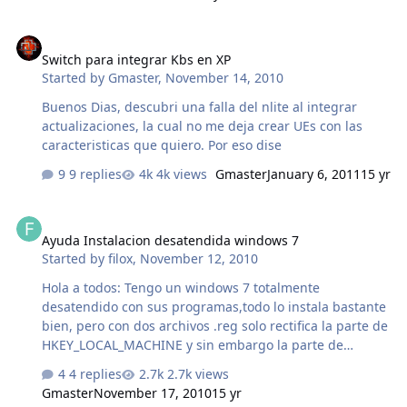
Switch para integrar Kbs en XP
Switch para integrar Kbs en XP
Started by
Gmaster
,
November 14, 2010
Buenos Dias, descubri una falla del nlite al integrar
actualizaciones, la cual no me deja crear UEs con las
caracteristicas que quiero. Por eso dise
9 replies
4k views
Gmaster
January 6, 2011
15 yr
Ayuda Instalacion desatendida windows 7
Ayuda Instalacion desatendida windows 7
Started by
filox
,
November 12, 2010
Hola a todos: Tengo un windows 7 totalmente
desatendido con sus programas,todo lo instala bastante
bien, pero con dos archivos .reg solo rectifica la parte de
HKEY_LOCAL_MACHINE y sin embargo la parte de
HKEY_CURRENT_USER no hace absolutamente nada,,e
4 replies
2.7k views
probado rectificando tambien HKEY_USERS pero
Gmaster
November 17, 2010
15 yr
tampoco la rectifica, por ejemplo: