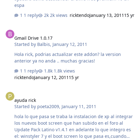
espa
1 reply
2k views
ricktendo
January 13, 2011
15 yr
Gmail Drive 1.0.17
Gmail Drive 1.0.17
Started by
Balbis
,
January 12, 2011
Hola rick, podrias actualizar este addon? la version
anterior ya no anda .. muchas gracias!
1 reply
1.8k views
ricktendo
January 12, 2011
15 yr
ayuda rick
ayuda rick
Started by
poeta2009
,
January 11, 2011
hola lo que pasa se traba la instalacion de xp al integrar
los nuevos boot screen que han subido en el foro al
Update Pack Latino v1.4.1 en adelante lo que integro es
el: winstyler 7 y el boot screen lo que pasa es,cuando