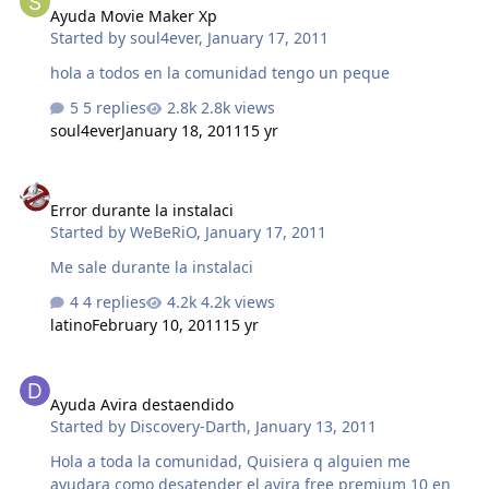
Ayuda Movie Maker Xp
Started by
soul4ever
,
January 17, 2011
hola a todos en la comunidad tengo un peque
5 replies
2.8k views
soul4ever
January 18, 2011
15 yr
Error durante la instalaci
Error durante la instalaci
Started by
WeBeRiO
,
January 17, 2011
Me sale durante la instalaci
4 replies
4.2k views
latino
February 10, 2011
15 yr
Ayuda Avira destaendido
Ayuda Avira destaendido
Started by
Discovery-Darth
,
January 13, 2011
Hola a toda la comunidad, Quisiera q alguien me
ayudara como desatender el avira free premium 10 en