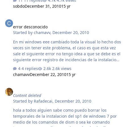
11 replies
4.7k views
Product="ProPlusr"> <Display Level="none"
sobdo
December 31, 2010
15 yr
CompletionNotice="no" SuppressModal="yes"
AcceptEula="yes" /> <!-- <Logging Type="standard"
error desconocido
Path="%temp%" Template="Microsoft Office Professional
error desconocido
Plus Setup(*).txt" /> --> <USERNAME Value="my user" />
Started by
chamavv
,
December 20, 2010
<USERINITIALS Value="MS" /> <COMPANYNAME
Value="Loco" /> <PIDKEY Value="12345-abcde-67891-fg…
En mi windows eee cambiado toda la visual lo hecho dos
veces sin tener este problema, el caso es que esta vez
sale el siguiente error no tengo idea a que se debe es el
siguiente error registro de incidencias de la instalacion
del sistema Error 800B0100 si pudiera saber cual es el
4 replies
2.6k views
archivo da
chamavv
December 22, 2010
15 yr
Content deleted
Started by
Rafadecai
,
December 20, 2010
hola a todos alguien sabe como puedo borrar los
temporales de la instalacion del sp1 de windows 7 por
medio de los comandos de dism o sea ke comando