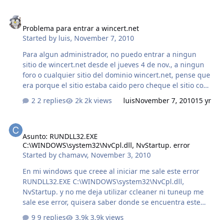
[HKEY_LOCAL_MACHINE\SOFTWARE\Microsoft\Internet
Problema para entrar a wincert.net
Explorer\MAIN] "Start Page"="http:www.Google.es/"
Problema para entrar a wincert.net
"Search Page"="http://www.Google.es/".........Esta parte la
Started by
luis
,
November 7, 2010
rectifica bien.
[HKEY_CURRENT_USER\Software\Microsoft\Internet
Para algun administrador, no puedo entrar a ningun
Explorer\Main] "Search Page"="http:\www.Google.es/"
sitio de wincert.net desde el jueves 4 de nov., a ningun
"Start Page"="http://www.google.es/"...........Esta parte no
foro o cualquier sitio del dominio wincert.net, pense que
hace nada.. No…
era porque el sitio estaba caido pero cheque el sitio con
una utileria para ver si estaba caido el dominio pero no
2 replies
2k views
luis
November 7, 2010
15 yr
era asi, asi que cambie mi IP con una utileria y pude
entrar, no creo que sea el unico con el mismo problema,
Asunto: RUNDLL32.EXE C:\WINDOWS\system32\NvCpl.dll, NvStartup
asi que les pido ayuda porque creo que bloquearon
Asunto: RUNDLL32.EXE
algun rango de IP
C:\WINDOWS\system32\NvCpl.dll, NvStartup. error
Started by
chamavv
,
November 3, 2010
En mi windows que creee al iniciar me sale este error
RUNDLL32.EXE C:\WINDOWS\system32\NvCpl.dll,
NvStartup. y no me deja utilizar ccleaner ni tuneup me
sale ese error, quisera saber donde se encuentra este
archivo en el disco para remplazarlo ya q no lo
9 replies
3.9k views