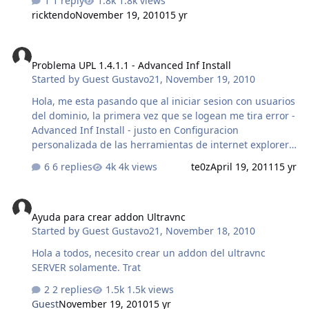
1 reply
1.8k views
ricktendo
November 19, 2010
15 yr
Problema UPL 1.4.1.1 - Advanced Inf Install
Problema UPL 1.4.1.1 - Advanced Inf Install
Started by
Guest Gustavo21
,
November 19, 2010
Hola, me esta pasando que al iniciar sesion con usuarios
del dominio, la primera vez que se logean me tira error -
Advanced Inf Install - justo en Configuracion
personalizada de las herramientas de internet explorer.
Como no sabia en donde se generaba el problema,
6 replies
4k views
te0z
April 19, 2011
15 yr
instal
Ayuda para crear addon Ultravnc
Ayuda para crear addon Ultravnc
Started by
Guest Gustavo21
,
November 18, 2010
Hola a todos, necesito crear un addon del ultravnc
SERVER solamente. Trat
2 replies
1.5k views
Guest
November 19, 2010
15 yr