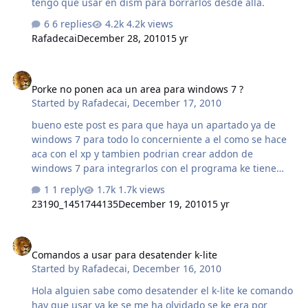
tengo que usar en dism para borrarlos desde alla.
6 replies
4.2k views
Rafadecai
December 28, 2010
15 yr
Porke no ponen aca un area para windows 7 ?
Porke no ponen aca un area para windows 7 ?
Started by
Rafadecai
,
December 17, 2010
bueno este post es para que haya un apartado ya de
windows 7 para todo lo concerniente a el como se hace
aca con el xp y tambien podrian crear addon de
windows 7 para integrarlos con el programa ke tiene
legolas aca. Espero que se pueda hacer , regalanos esa
1 reply
1.7k views
categoria ricktendo ke es navidad jaja .
23190_1451744135
December 19, 2010
15 yr
Comandos a usar para desatender k-lite
Comandos a usar para desatender k-lite
Started by
Rafadecai
,
December 16, 2010
Hola alguien sabe como desatender el k-lite ke comando
hay que usar ya ke se me ha olvidado se ke era por