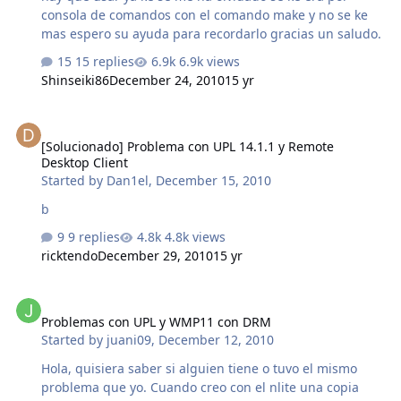
consola de comandos con el comando make y no se ke
mas espero su ayuda para recordarlo gracias un saludo.
15 replies
6.9k views
Shinseiki86
December 24, 2010
15 yr
[Solucionado] Problema con UPL 14.1.1 y Remote Desktop Client
[Solucionado] Problema con UPL 14.1.1 y Remote
Desktop Client
Started by
Dan1el
,
December 15, 2010
b
9 replies
4.8k views
ricktendo
December 29, 2010
15 yr
Problemas con UPL y WMP11 con DRM
Problemas con UPL y WMP11 con DRM
Started by
juani09
,
December 12, 2010
Hola, quisiera saber si alguien tiene o tuvo el mismo
problema que yo. Cuando creo con el nlite una copia