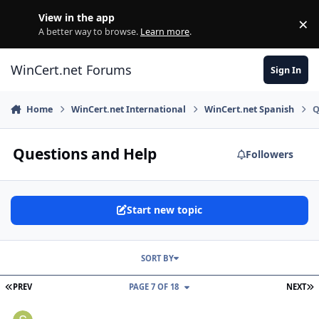
Skip to content
View in the app
×
Di
A better way to browse.
Learn more
.
WinCert.net Forums
Sign In
Home
WinCert.net International
WinCert.net Spanish
Q
Questions and Help
Followers
Start new topic
SORT BY
FIRST PAGE
L
PREV
PAGE 7 OF 18
NEXT
Ayuda Movie Maker Xp