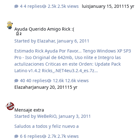
integro los boot al disco y empiezo a instalar mi xp a mi
4 replies
2.5k views
luis
January 15, 2011
15 yr
pc, este se traba en el minuto 34 de la instlacion en
modo grafico espero una respuesta, con una posible
Ayuda Querido Amigo Rick :(
solucion gracias.
Ayuda Querido Amigo Rick :(
2
Started by
Elazahar
,
January 6, 2011
Estimado Rick Ayuda Por Favor... Tengo Windows XP SP3
Pro - Iso Original de 642mb, Uso nlite e Integro las
actulizaciones Criticas en este Orden: Update Pack
Latino v1.4.2 Ricks_.NET4eu3.2.4_es.7z
Ricks_jre1.6.0_23_es.7z Ricks_Shockwave11.5.9.615.7z
40 replies
12.6k views
Ricks_WindowsSidebar6.0.6002.18005_Intl_AlkyXP1.1.7z
Elazahar
January 20, 2011
15 yr
Me toma todas Las Integraciones Criticas Salvo el
Hermoso Sidebar que tu Creaste, Ya eh intentado
Mensaje extra
integrarlas todas juntas en el orden que te describi
Mensaje extra
antes, Como tambien haciendolo uno por uno ya que
Started by
WeBeRiO
,
January 3, 2011
quizas pense que eran demasiados cambios en una sola
integracion, pero aun asi el sidebar sigue sin integrarse
Saludos a todos y feliz nuevo a
o sigue sin aparecer la barra lateral del sidebar en el
6 replies
2.7k views
primer in…