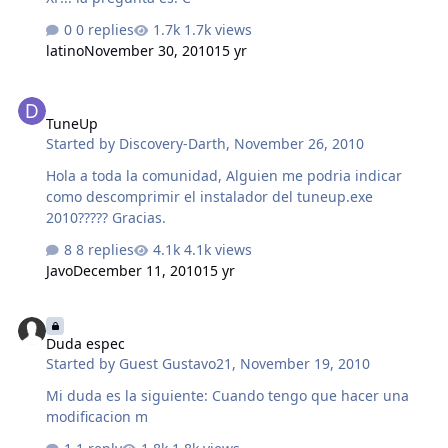
0 replies
1.7k views
latino
November 30, 2010
15 yr
TuneUp
TuneUp
Started by
Discovery-Darth
,
November 26, 2010
Hola a toda la comunidad, Alguien me podria indicar
como descomprimir el instalador del tuneup.exe
2010????? Gracias.
8 replies
4.1k views
Javo
December 11, 2010
15 yr
Duda espec
Duda espec
Started by
Guest Gustavo21
,
November 19, 2010
Mi duda es la siguiente: Cuando tengo que hacer una
modificacion m