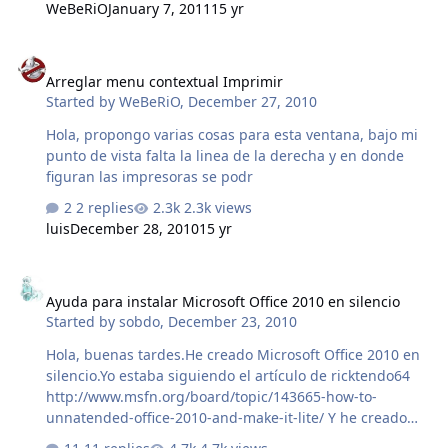
WeBeRiO
January 7, 2011
15 yr
Arreglar menu contextual Imprimir
Arreglar menu contextual Imprimir
Started by
WeBeRiO
,
December 27, 2010
Hola, propongo varias cosas para esta ventana, bajo mi
punto de vista falta la linea de la derecha y en donde
figuran las impresoras se podr
2 replies
2.3k views
luis
December 28, 2010
15 yr
Ayuda para instalar Microsoft Office 2010 en silencio
Ayuda para instalar Microsoft Office 2010 en silencio
Started by
sobdo
,
December 23, 2010
Hola, buenas tardes.He creado Microsoft Office 2010 en
silencio.Yo estaba siguiendo el artículo de ricktendo64
http://www.msfn.org/board/topic/143665-how-to-
unnatended-office-2010-and-make-it-lite/ Y he creado
una config.xml como <Configuration