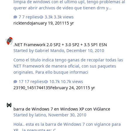
limpia de windows con el ultimo upl, tengo problemas al
querer abrir archivos de video que tienen drm y
necesitan conectarse a internet para pedir un usuario y
7 replies
3.3k views
contrase
ricktendo
January 19, 2011
15 yr
.NET Framework 2.0 SP2 + 3.0 SP2 + 3.5 SP1 ESN
.NET Framework 2.0 SP2 + 3.0 SP2 + 3.5 SP1 ESN
Started by
Gabriel Mando
,
December 10, 2010
Como el titulo indica tengo ganas de recopilar todas las
NET Framework de manera oficial, con sus paquetes
originales. Para ello busque informaci
17 replies
10.7k views
23190_1451744135
February 24, 2011
15 yr
barra de Windows 7 en Windows XP con ViGlance
barra de Windows 7 en Windows XP con ViGlance
Started by
latino
,
November 30, 2010
Hola.. esta es la barra de Windows 7 con viglance para
XP... la pregunta es: C