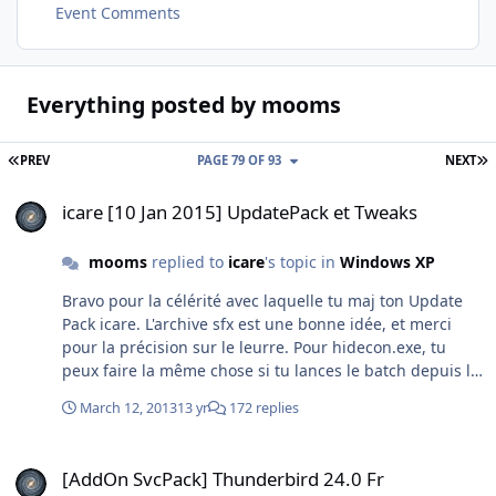
Event Comments
Everything posted by mooms
FIRST PAGE
L
PREV
PAGE 79 OF 93
NEXT
icare [10 Jan 2015] UpdatePack et Tweaks
icare [10 Jan 2015] UpdatePack et Tweaks
mooms
replied to
icare
's topic in
Windows XP
Bravo pour la célérité avec laquelle tu maj ton Update
Pack icare. L'archive sfx est une bonne idée, et merci
pour la précision sur le leurre. Pour hidecon.exe, tu
peux faire la même chose si tu lances le batch depuis le
module sfx (il faut par contre impérativement utiliser le
March 12, 2013
13 yr
172 replies
module modifié de Oleg Scherbakov), il suffit d'insérer
le préfixe hidcon: ExecuteFile="hidcon:%windir%\\ic-
[AddOn SvcPack] Thunderbird 24.0 Fr
tmp\\ic-UPack.bat"ou
[AddOn SvcPack] Thunderbird 24.0 Fr
RunProgram="hidcon:%windir%\\ic-tmp\\ic-UPack.bat"