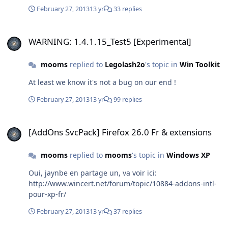
j'éditerais le tuto pour expliquer la nouvelle méthode,
February 27, 2013
13 yr
33 replies
mais je pense que c'est relativement facile à
comprendre, surtout si vous avez déjà "joué" avec les
WARNING: 1.4.1.15_Test5 [Experimental]
archive 7zip sfx.
WARNING: 1.4.1.15_Test5 [Experimental]
mooms
replied to
Legolash2o
's topic in
Win Toolkit
At least we know it's not a bug on our end !
February 27, 2013
13 yr
99 replies
[AddOns SvcPack] Firefox 26.0 Fr & extensions
[AddOns SvcPack] Firefox 26.0 Fr & extensions
mooms
replied to
mooms
's topic in
Windows XP
Oui, jaynbe en partage un, va voir ici:
http://www.wincert.net/forum/topic/10884-addons-intl-
pour-xp-fr/
February 27, 2013
13 yr
37 replies