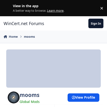
Skip to content
View in the app
×
Di
A better way to browse.
Learn more
.
WinCert.net Forums
Sign In
Home
mooms
mooms
View Profile
Global Mods