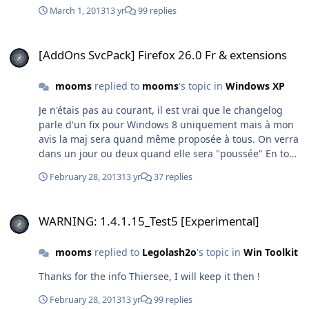
March 1, 2013
13 yr
99 replies
[AddOns SvcPack] Firefox 26.0 Fr & extensions
[AddOns SvcPack] Firefox 26.0 Fr & extensions
mooms
replied to
mooms
's topic in
Windows XP
Je n'étais pas au courant, il est vrai que le changelog
parle d'un fix pour Windows 8 uniquement mais à mon
avis la maj sera quand même proposée à tous. On verra
dans un jour ou deux quand elle sera "poussée" En tout
cas la 19.0.1 s'installe sur XP et 7.
February 28, 2013
13 yr
37 replies
WARNING: 1.4.1.15_Test5 [Experimental]
WARNING: 1.4.1.15_Test5 [Experimental]
mooms
replied to
Legolash2o
's topic in
Win Toolkit
Thanks for the info Thiersee, I will keep it then !
February 28, 2013
13 yr
99 replies