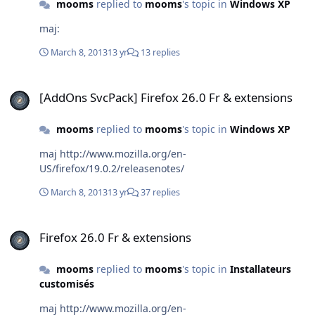
mooms
replied to
mooms
's topic in
Windows XP
maj:
March 8, 2013
13 yr
13 replies
[AddOns SvcPack] Firefox 26.0 Fr & extensions
[AddOns SvcPack] Firefox 26.0 Fr & extensions
mooms
replied to
mooms
's topic in
Windows XP
maj http://www.mozilla.org/en-
US/firefox/19.0.2/releasenotes/
March 8, 2013
13 yr
37 replies
Firefox 26.0 Fr & extensions
Firefox 26.0 Fr & extensions
mooms
replied to
mooms
's topic in
Installateurs
customisés
maj http://www.mozilla.org/en-