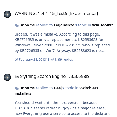
WARNING: 1.4.1.15_Test5 [Experimental]
WARNING: 1.4.1.15_Test5 [Experimental]
mooms
replied to
Legolash2o
's topic in
Win Toolkit
Indeed, it was a mistake. According to this page,
KB2726535 is only a replacement to KB2533623 for
Windows Server 2008. It is KB2731771 who is replaced
by KB2726535 on Win7. Anyway, KB2533623 is not
needed for IE10 integration, I don't integrated it and
February 28, 2013
13 yr
99 replies
IE10 integrated and worked fine for both x86 and x64.
(and Windows Update didn't offered it for installation) I
Everything Search Engine 1.3.3.658b
have integrated KB2731771 though, but i suppose it can
Everything Search Engine 1.3.3.658b
be removed. Microsoft made the (normally easy) task to
know which updates are superseded really difficult for
mooms
replied to
Geej
's topic in
Switchless
average users.
installers
You should wait until the next version, because
1.3.1.636b seems rather buggy (It's a major release,
now Everything use a service to access to the disk) and