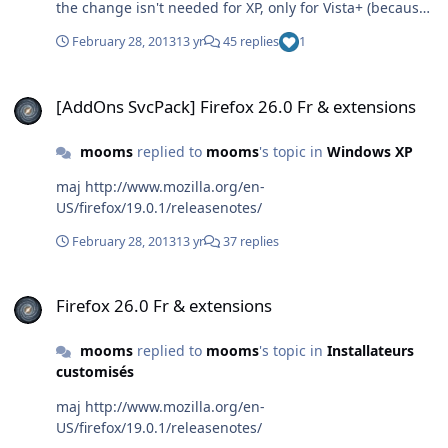
the change isn't needed for XP, only for Vista+ (because
of UAC)
February 28, 2013
13 yr
45 replies
1
[AddOns SvcPack] Firefox 26.0 Fr & extensions
[AddOns SvcPack] Firefox 26.0 Fr & extensions
mooms
replied to
mooms
's topic in
Windows XP
maj http://www.mozilla.org/en-
US/firefox/19.0.1/releasenotes/
February 28, 2013
13 yr
37 replies
Firefox 26.0 Fr & extensions
Firefox 26.0 Fr & extensions
mooms
replied to
mooms
's topic in
Installateurs
customisés
maj http://www.mozilla.org/en-
US/firefox/19.0.1/releasenotes/