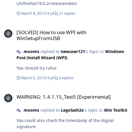
US/firefox/19.0.2/releasenotes/
March 8, 2013
13 yr
21 replies
[SOLVED] How to use WPI with WinSetupFromUSB
[SOLVED] How to use WPI with
WinSetupFromUSB
mooms
replied to
newuser121
's topic in
Windows
Post-Install Wizard (WPI)
You should try rufus
March 6, 2013
13 yr
4 replies
WARNING: 1.4.1.15_Test5 [Experimental]
WARNING: 1.4.1.15_Test5 [Experimental]
mooms
replied to
Legolash2o
's topic in
Win Toolkit
You could also check the timestamp of the digital
signature.