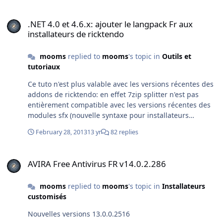
.NET 4.0 et 4.6.x: ajouter le langpack Fr aux installateurs de rickte
.NET 4.0 et 4.6.x: ajouter le langpack Fr aux
installateurs de ricktendo
mooms
replied to
mooms
's topic in
Outils et
tutoriaux
Ce tuto n'est plus valable avec les versions récentes des
addons de ricktendo: en effet 7zip splitter n'est pas
entièrement compatible avec les versions récentes des
modules sfx (nouvelle syntaxe pour installateurs
multilingues), utilisez plutôt le module sfx et le fichier
February 28, 2013
13 yr
82 replies
de config fournis dans le maker intl de ricktendo. Il est
dorénavant inutile d’éditer le fichier de config (sauf si
AVIRA Free Antivirus FR v14.0.2.286
vous savez ce que vous faites ou si vous utilisez la
AVIRA Free Antivirus FR v14.0.2.286
version sans fenêtre de dialogues (nogui)) Si la taille
n'est pas un problème vous pouvez aussi utiliser l'addon
mooms
replied to
mooms
's topic in
Installateurs
"intl" dont ricktendo a donné le lien dans le message
customisés
précédent, il installera automatiquement le pack
linguistique français mais la décompression est plus
Nouvelles versions 13.0.0.2516
lente car il intègre toutes les langues. Si il y a demande,