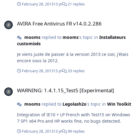
February 28, 2013
13 yr
21 replies
AVIRA Free Antivirus FR v14.0.2.286
AVIRA Free Antivirus FR v14.0.2.286
mooms
replied to
mooms
's topic in
Installateurs
customisés
Je viens juste de passer à la version 2013 ce soir, j'étais
encore sous la 2012.
February 28, 2013
13 yr
33 replies
WARNING: 1.4.1.15_Test5 [Experimental]
WARNING: 1.4.1.15_Test5 [Experimental]
mooms
replied to
Legolash2o
's topic in
Win Toolkit
Integration of IE10 + LP French with Test15 on Windows
7 SP1 x64 Pro and HP works fine, no bugs detected.
February 28, 2013
13 yr
99 replies