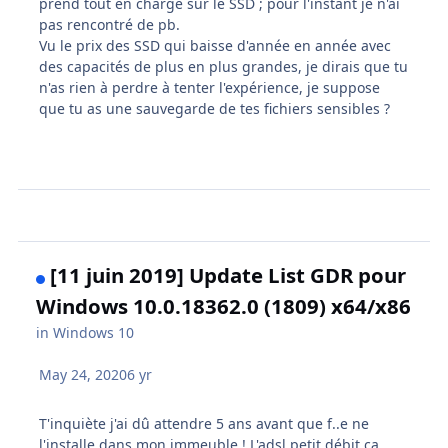
prend tout en charge sur le SSD ; pour l'instant je n'ai
pas rencontré de pb.
Vu le prix des SSD qui baisse d'année en année avec
des capacités de plus en plus grandes, je dirais que tu
n'as rien à perdre à tenter l'expérience, je suppose
que tu as une sauvegarde de tes fichiers sensibles ?
[11 juin 2019] Update List GDR pour
Windows 10.0.18362.0 (1809) x64/x86
in
Windows 10
May 24, 2020
6 yr
T'inquiète j'ai dû attendre 5 ans avant que f..e ne
l'installe dans mon immeuble ! L'adsl petit débit ça