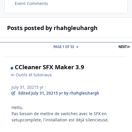
Event Comments
Posts posted by rhahgleuhargh
L
PAGE 1 OF 53
NEXT
CCleaner SFX Maker 3.9
in
Outils et tutoriaux
July 31, 2021
5 yr
·
Edited
July 31, 2021
5 yr
by rhahgleuhargh
Hello,
Pas besoin de mettre de switches avec le SFX en
setupcomplete, l'installation est déjà silencieuse.