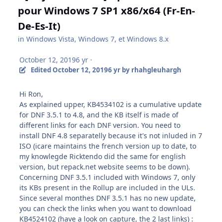
pour Windows 7 SP1 x86/x64 (Fr-En-
De-Es-It)
in
Windows Vista, Windows 7, et Windows 8.x
October 12, 2019
6 yr
·
Edited
October 12, 2019
6 yr
by rhahgleuhargh
Hi Ron,
As explained upper, KB4534102 is a cumulative update
for DNF 3.5.1 to 4.8, and the KB itself is made of
different links for each DNF version. You need to
install DNF 4.8 separatelly because it's not inluded in 7
ISO (icare maintains the french version up to date, to
my knowlegde Ricktendo did the same for english
version, but repack.net website seems to be down).
Concerning DNF 3.5.1 included with Windows 7, only
its KBs present in the Rollup are included in the ULs.
Since several monthes DNF 3.5.1 has no new update,
you can check the links when you want to download
KB4524102 (have a look on capture, the 2 last links) :