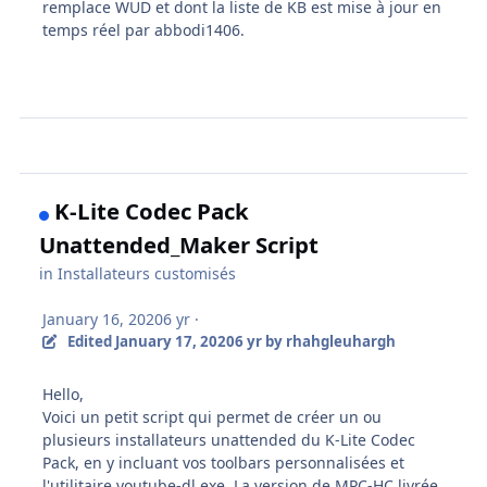
remplace WUD et dont la liste de KB est mise à jour en
temps réel par abbodi1406.
K-Lite Codec Pack
Unattended_Maker Script
in
Installateurs customisés
January 16, 2020
6 yr
·
Edited
January 17, 2020
6 yr
by rhahgleuhargh
Hello,
Voici un petit script qui permet de créer un ou
plusieurs installateurs unattended du K-Lite Codec
Pack, en y incluant vos toolbars personnalisées et
l'utilitaire youtube-dl.exe. La version de MPC-HC livrée