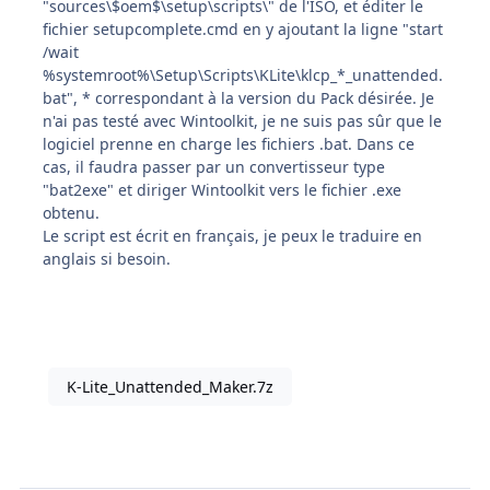
"sources\$oem$\setup\scripts\" de l'ISO, et éditer le
fichier setupcomplete.cmd en y ajoutant la ligne "start
/wait
%systemroot%\Setup\Scripts\KLite\klcp_*_unattended.
bat", * correspondant à la version du Pack désirée. Je
n'ai pas testé avec Wintoolkit, je ne suis pas sûr que le
logiciel prenne en charge les fichiers .bat. Dans ce
cas, il faudra passer par un convertisseur type
"bat2exe" et diriger Wintoolkit vers le fichier .exe
obtenu.
Le script est écrit en français, je peux le traduire en
anglais si besoin.
K-Lite_Unattended_Maker.7z