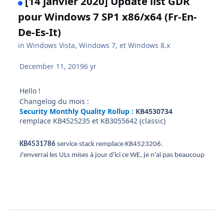
[14 janvier 2020] Update list GDR
pour Windows 7 SP1 x86/x64 (Fr-En-
De-Es-It)
in
Windows Vista, Windows 7, et Windows 8.x
December 11, 2019
6 yr
Hello !
Changelog du mois
:
Security Monthly Quality Rollup :
KB4530734
remplace KB4525235 et KB3055642 (classic)
KB4531786 
service stack remplace KB4523206.

J'enverrai les ULs mises à jour d'ici ce WE, je n'ai pas beaucoup de tem