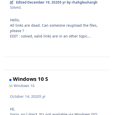
Edited
December 19, 2020
5 yr
by rhahgleuhargh
Solved.
Hello,
All links are dead. Can someone reupload the files,
please ?
EDIT : solved, valid links are in an other topic...
Windows 10 S
in
Windows 10
October 14, 2020
5 yr
HI,
Sorry, no I don't. It's not available via Windows ISO