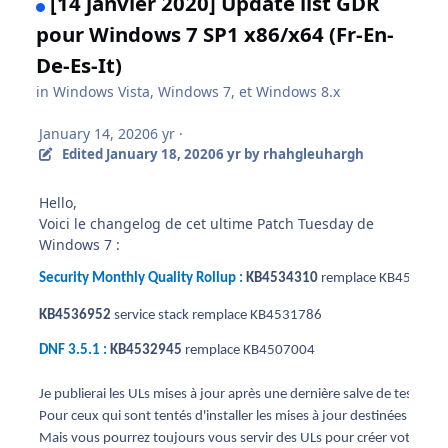
[14 janvier 2020] Update list GDR
pour Windows 7 SP1 x86/x64 (Fr-En-
De-Es-It)
in
Windows Vista, Windows 7, et Windows 8.x
January 14, 2020
6 yr
·
Edited
January 18, 2020
6 yr
by rhahgleuhargh
Hello,
Voici le changelog de cet ultime Patch Tuesday de
Windows 7
:
Security Monthly Quality Rollup : 
KB4534310 
remplace KB4530734 
KB4536952
service stack remplace KB4531786
DNF 3.5.1 :
KB4532945 
remplace KB
4507004

Je publierai les ULs mises à jour après une dernière salve de tests, pui
Pour ceux qui sont tentés d'installer les mises à jour destinées aux entr
Mais vous pourrez toujours vous servir des ULs pour créer votre ISO 