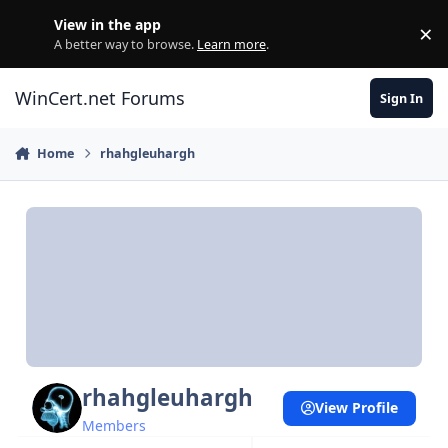
Skip to content
View in the app
×
Di
A better way to browse.
Learn more
.
WinCert.net Forums
Sign In
Home
rhahgleuhargh
rhahgleuhargh
View Profile
Members