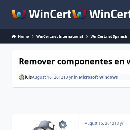
Skip to content
Home
WinCert.net International
WinCert.net Spanish
Remover componentes en w
luis
August 16, 2012
13 yr
in
Microsoft Windows
August 16, 2012
13 yr