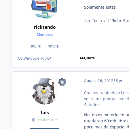
Solamente estas
for %i in ("More Ga
ricktendo
Members
8.7k
1.1k
posts
Reputation
Quote
OS:
Windows 10 x64
August 16, 2012
13 yr
Cual es tu objetivo Luis
ver si me pongo con ell
Saludos!
luis
No, no es meterlo en u
Moderators
quedaron 60 mb libres,
poco mas de espacio lib