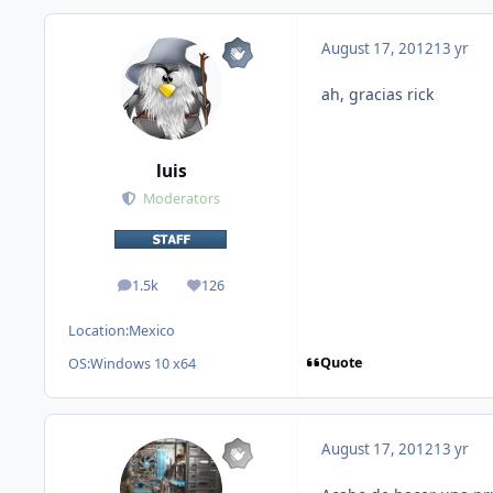
August 17, 2012
13 yr
ah, gracias rick
luis
Moderators
1.5k
126
posts
Reputation
Location:
Mexico
Quote
OS:
Windows 10 x64
August 17, 2012
13 yr