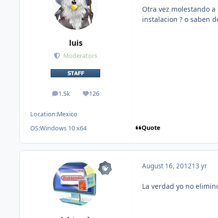
Otra vez molestando a
instalacion ? o saben de
luis
Moderators
1.5k
126
posts
Reputation
Location:
Mexico
Quote
OS:
Windows 10 x64
August 16, 2012
13 yr
La verdad yo no elimin