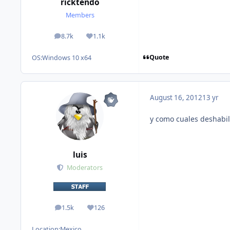
ricktendo
Members
8.7k
1.1k
posts
Reputation
Quote
OS:
Windows 10 x64
August 16, 2012
13 yr
y como cuales deshabili
luis
Moderators
1.5k
126
posts
Reputation
Location:
Mexico