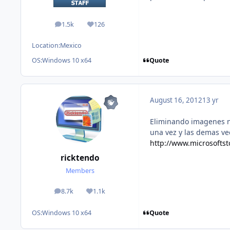
1.5k
126
posts
Reputation
Location:
Mexico
Quote
OS:
Windows 10 x64
August 16, 2012
13 yr
Eliminando imagenes no
una vez y las demas ve
http://www.microsofts
ricktendo
Members
8.7k
1.1k
posts
Reputation
Quote
OS:
Windows 10 x64