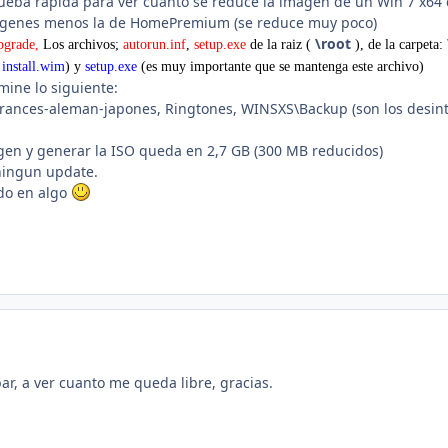
eba rápida para ver cuanto se reduce la imagen de un Win 7 x64 de
mágenes menos la de HomePremium (se reduce muy poco)
\root
pgrade,
Los archivos;
autorun.inf
,
setup.exe
de la raiz (
),
de la carpeta:
n
install.wim
) y
setup.exe
(es muy importante que se mantenga este archivo)
ine lo siguiente:
 frances-aleman-japones, Ringtones, WINSXS\Backup (son los desint
magen y generar la ISO queda en 2,7 GB (300 MB reducidos)
ningun update.
do en algo
ar, a ver cuanto me queda libre, gracias.