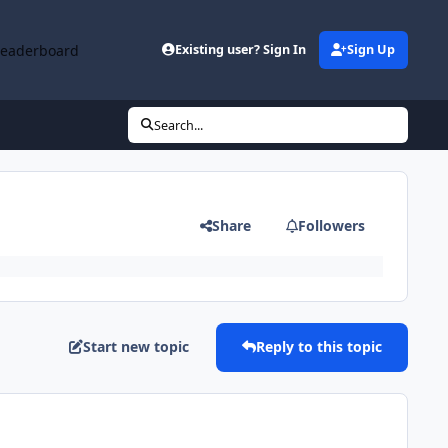
Leaderboard
Existing user? Sign In
Sign Up
Search...
Share
Followers
Start new topic
Reply to this topic