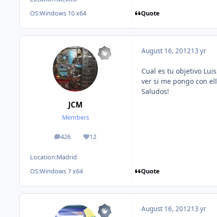
Quote
OS:
Windows 10 x64
August 16, 2012
13 yr
Cual es tu objetivo Luis
ver si me pongo con ell
Saludos!
JCM
Members
426
12
posts
Reputation
Location:
Madrid
Quote
OS:
Windows 7 x64
August 16, 2012
13 yr