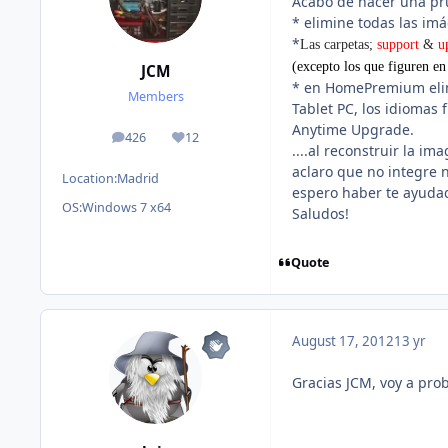
Acabo de hacer una pru
* elimine todas las i
*
Las carpetas;
support
&
u
(excepto los que figuren e
JCM
* en HomePremium elim
Members
Tablet PC, los idiomas
Anytime Upgrade.
426
12
posts
Reputation
....al reconstruir la i
aclaro que no integre 
Location:
Madrid
espero haber te ayuda
OS:
Windows 7 x64
Saludos!
Quote
August 17, 2012
13 yr
Gracias JCM, voy a prob