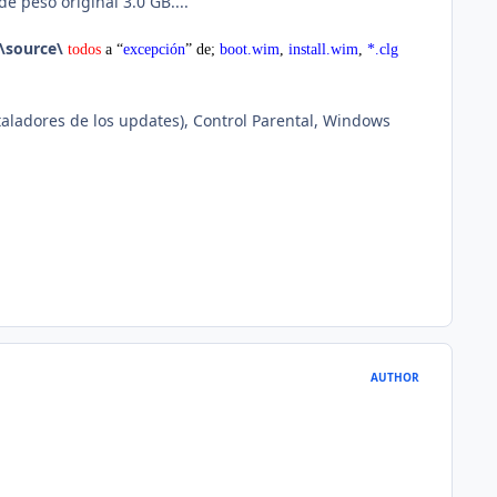
 peso original 3.0 GB....
\source\
todos
a “
excepción
” de;
boot.wim
,
install.wim
,
*.clg
aladores de los updates), Control Parental, Windows
AUTHOR