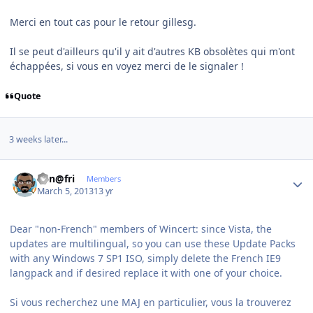
Merci en tout cas pour le retour gillesg.
Il se peut d'ailleurs qu'il y ait d'autres KB obsolètes qui m'ont
échappées, si vous en voyez merci de le signaler !
Quote
3 weeks later...
Author stats
Ken@fri
Members
March 5, 2013
13 yr
Dear "non-French" members of Wincert: since Vista, the
updates are multilingual, so you can use these Update Packs
with any Windows 7 SP1 ISO, simply delete the French IE9
langpack and if desired replace it with one of your choice.
Si vous recherchez une MAJ en particulier, vous la trouverez