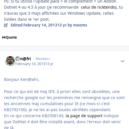
PS: si tu utilise l'update pack + le complément + un Addon
Dotnet 4 ou 4.5 à jour (je recommande
celui de ricktendo
), tu
n'auras que 3 majs affichées sur Windows Update, celles
listées dans le 1er post.
Edited
February 14, 2013
13 yr
by mooms
Quote
Author stats
Ken@fri
Members
February 14, 2013
13 yr
Bonjour Ken@afri,
Pour ce qui est de maj IE9, à priori elles sont obsolètes, une
recherche google sur les premières me renseigne que ce sont
les anciennes maj cumulatives pour IE (ce mois-ci c'est
KB2792100). Je ne les ai pas toutes vérifiées cependant.
En ce qui concerne KB2506143,
la page de support
indique
que DotNet 4 doit être installé avant, donc l'erreur doit venir
de là.