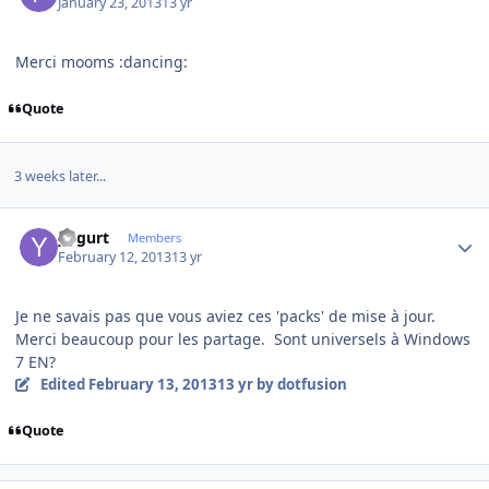
January 23, 2013
13 yr
Merci mooms :dancing:
Quote
3 weeks later...
Author stats
yogurt
Members
February 12, 2013
13 yr
Je ne savais pas
que vous aviez
ces 'packs'
de mise à jour
.
Merci beaucoup
pour les partage
.
S
ont universels
à
Windows
7 EN
?
Edited
February 13, 2013
13 yr
by dotfusion
Quote