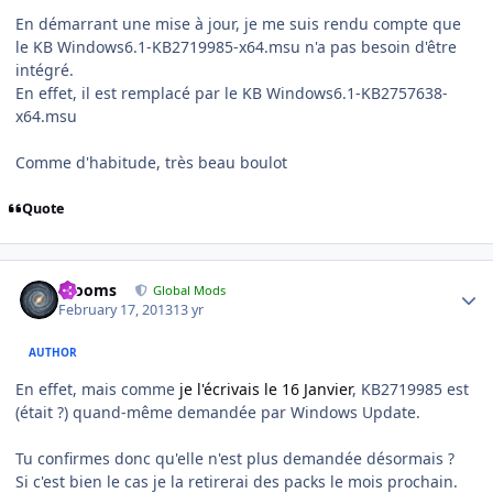
En démarrant une mise à jour, je me suis rendu compte que
le KB Windows6.1-KB2719985-x64.msu n'a pas besoin d'être
intégré.
En effet, il est remplacé par le KB Windows6.1-KB2757638-
x64.msu
Comme d'habitude, très beau boulot
Quote
Author stats
mooms
Global Mods
February 17, 2013
13 yr
AUTHOR
En effet, mais comme
je l'écrivais le 16 Janvier
, KB2719985 est
(était ?) quand-même demandée par Windows Update.
Tu confirmes donc qu'elle n'est plus demandée désormais ?
Si c'est bien le cas je la retirerai des packs le mois prochain.