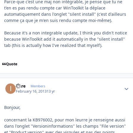
Parce-que c'est une maj non intégrable, je pense que tu ne
t'en es pas rendu compte car WinToolkit la déplace
automatiquement dans l'onglet "silent install" (c'est d'ailleurs
comme ça que je m'en suis rendu compte moi-même).
Because it's a non integrable update, I think you didn't notice
because WinToolkit add it automatically in the "silent install"
tab
(this is
actually how
I
've realized that
myself)
.
Quote
Author stats
icare
Members
February 16, 2013
13 yr
Bonjour,
concernant la KB976002, pour mon leurre je renseigne aussi
dans l'onglet "Versioninformations" les champs "File version"
et "Product version" avec des virgules et pas des points.