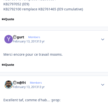
KB2797052 (IE9)
KB2792100 remplace KB2761465 (IE9 cumulative)
Quote
Author stats
yogurt
Members
February 13, 2013
13 yr
Merci encore pour ce travail mooms.
Quote
Author stats
Ken@fri
Members
February 13, 2013
13 yr
Excellent taf, comme d'hab... :prop: