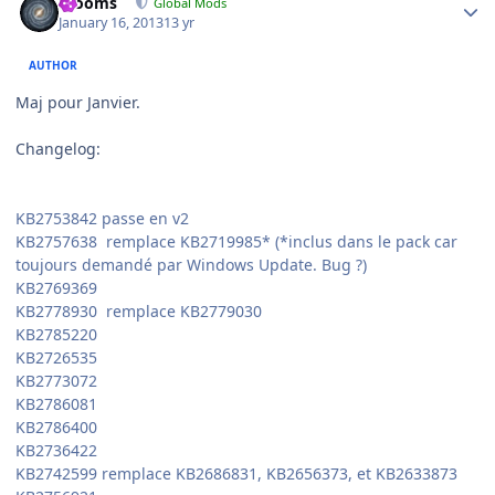
mooms
Global Mods
January 16, 2013
13 yr
AUTHOR
Maj pour Janvier.
Changelog:
KB2753842 passe en v2
KB2757638 remplace KB2719985* (*inclus dans le pack car
toujours demandé par Windows Update. Bug ?)
KB2769369
KB2778930 remplace KB2779030
KB2785220
KB2726535
KB2773072
KB2786081
KB2786400
KB2736422
KB2742599 remplace KB2686831, KB2656373, et KB2633873