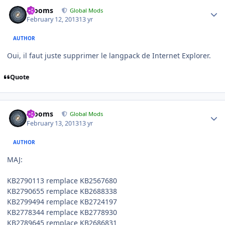
Author stats
mooms
Global Mods
February 12, 2013
13 yr
AUTHOR
Oui, il faut juste supprimer le langpack de Internet Explorer.
Quote
Author stats
mooms
Global Mods
February 13, 2013
13 yr
AUTHOR
MAJ:
KB2790113 remplace KB2567680
KB2790655 remplace KB2688338
KB2799494 remplace KB2724197
KB2778344 remplace KB2778930
KB2789645 remplace KB2686831