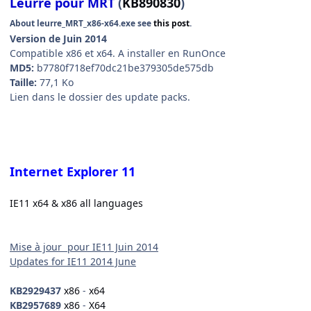
Leurre pour MRT
(
KB890830
)
About
leurre_MRT_x86-x64.exe
see
this post
.
Version de Juin 2014
Compatible x86 et x64. A installer en RunOnce
MD5:
b7780f718ef70dc21be379305de575db
Taille:
77,1 Ko
Lien dans le dossier des update packs.
Internet Explorer 11
IE11 x64 & x86 all languages
Mise à jour pour IE11 Juin 2014
Updates for IE11 2014 June
KB2929437
x86
-
x64
KB2957689
x86
-
X64