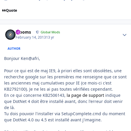
Quote
Author stats
mooms
Global Mods
February 14, 2013
13 yr
AUTHOR
Bonjour Ken@afri,
Pour ce qui est de maj IE9, à priori elles sont obsolètes, une
recherche google sur les premières me renseigne que ce sont
les anciennes maj cumulatives pour IE (ce mois-ci c'est
KB2792100). Je ne les ai pas toutes vérifiées cependant.
En ce qui concerne KB2506143,
la page de support
indique
que DotNet 4 doit être installé avant, donc l'erreur doit venir
de là.
Tu dois pouvoir l'installer via SetupComplete.cmd du moment
que DotNet 4.0 ou 4.5 est installé avant j'imagine.