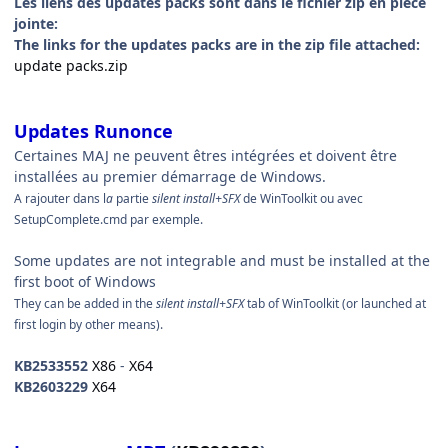
Les liens des updates packs sont dans le fichier zip en pièce
jointe:
The links for the updates packs are in the zip file attached:
update packs.zip
Updates Runonce
Certaines MAJ ne peuvent êtres intégrées et doivent être
installées au premier démarrage de Windows.
A rajouter dans l
a
partie
silent install+SFX
de WinToolkit ou avec
SetupComplete.cmd par exemple.
Some updates are not integrable and must be installed at the
first boot of Windows
They can be added in the
silent install+SFX
tab of WinToolkit (or launched at
first login by other means).
KB2533552
X86
-
X64
KB2603229
X64