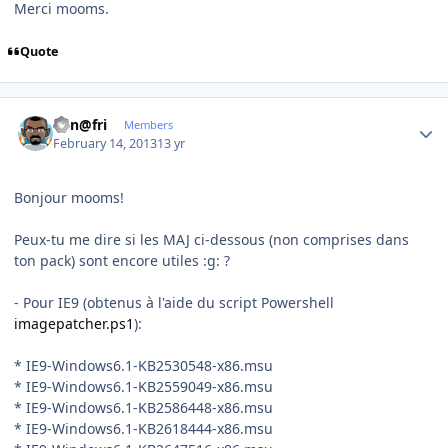
Merci mooms.
Quote
Author stats
Ken@fri
Members
February 14, 2013
13 yr
Bonjour mooms!
Peux-tu me dire si les MAJ ci-dessous (non comprises dans
ton pack) sont encore utiles :g: ?
- Pour IE9 (obtenus à l'aide du script Powershell
imagepatcher.ps1
):
* IE9-Windows6.1-KB2530548-x86.msu
* IE9-Windows6.1-KB2559049-x86.msu
* IE9-Windows6.1-KB2586448-x86.msu
* IE9-Windows6.1-KB2618444-x86.msu