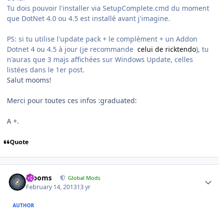
Tu dois pouvoir l'installer via SetupComplete.cmd du moment
que DotNet 4.0 ou 4.5 est installé avant j'imagine.
PS: si tu utilise l'update pack + le complément + un Addon
Dotnet 4 ou 4.5 à jour (je recommande
celui de ricktendo
), tu
n'auras que 3 majs affichées sur Windows Update, celles
listées dans le 1er post.
Salut mooms!
Merci pour toutes ces infos :graduated:
A +.
Quote
Author stats
mooms
Global Mods
February 14, 2013
13 yr
AUTHOR