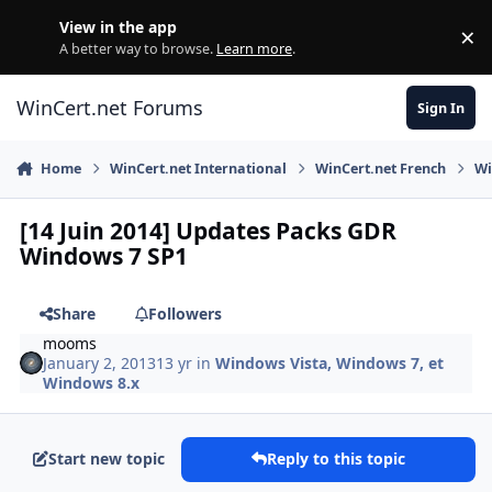
Skip to content
View in the app
×
Di
A better way to browse.
Learn more
.
WinCert.net Forums
Sign In
Home
WinCert.net International
WinCert.net French
Wi
[14 Juin 2014] Updates Packs GDR
Windows 7 SP1
Share
Followers
mooms
January 2, 2013
13 yr
in
Windows Vista, Windows 7, et
Windows 8.x
Start new topic
Reply to this topic