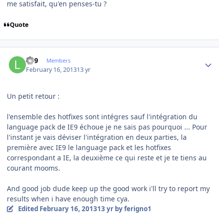
me satisfait, qu'en penses-tu ?
Quote
Author stats
lib9
Members
February 16, 2013
13 yr
Un petit retour :
l'ensemble des hotfixes sont intégres sauf l'intégration du
language pack de IE9 échoue je ne sais pas pourquoi ... Pour
l'instant je vais déviser l'intégration en deux parties, la
première avec IE9 le language pack et les hotfixes
correspondant a IE, la deuxième ce qui reste et je te tiens au
courant mooms.
And good job dude keep up the good work i'll try to report my
results when i have enough time cya.
Edited
February 16, 2013
13 yr
by ferigno1