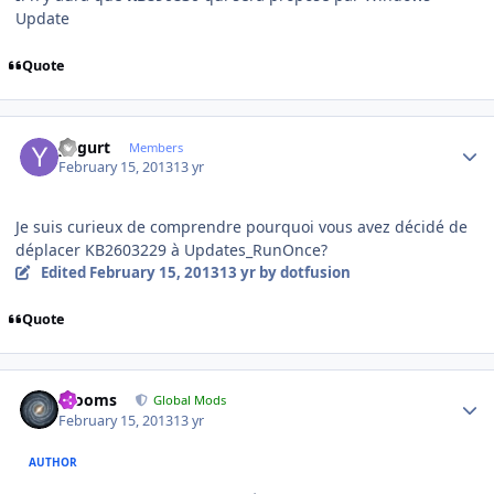
Update
Quote
Author stats
yogurt
Members
February 15, 2013
13 yr
Je suis
curieux de comprendre
pourquoi vous avez décidé
de
déplacer
KB2603229
à
Updates_
RunOnce?
Edited
February 15, 2013
13 yr
by dotfusion
Quote
Author stats
mooms
Global Mods
February 15, 2013
13 yr
AUTHOR