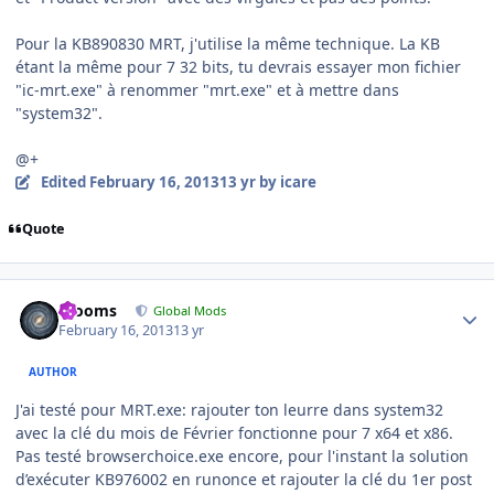
Pour la KB890830 MRT, j'utilise la même technique. La KB
étant la même pour 7 32 bits, tu devrais essayer mon fichier
"ic-mrt.exe" à renommer "mrt.exe" et à mettre dans
"system32".
@+
Edited
February 16, 2013
13 yr
by icare
Quote
Author stats
mooms
Global Mods
February 16, 2013
13 yr
AUTHOR
J'ai testé pour MRT.exe: rajouter ton leurre dans system32
avec la clé du mois de Février fonctionne pour 7 x64 et x86.
Pas testé browserchoice.exe encore, pour l'instant la solution
d’exécuter KB976002 en runonce et rajouter la clé du 1er post