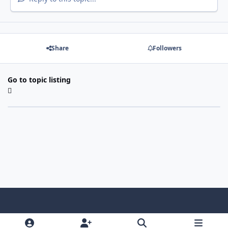
Share
Followers
Go to topic listing
Light Mode
Dark Mode
System Preference
f
x
i
y