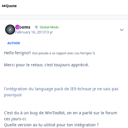
Quote
Author stats
mooms
Global Mods
February 16, 2013
13 yr
AUTHOR
Hello ferigno1
(ton pseudo a un rapport avec Lou Ferrigno ?),
Merci pour le retour, c'est toujours apprécié.
l'intégration du language pack de IE9 échoue je ne sais pas
pourquoi
C'est du à un bug de WinToolkit, on en a parlé sur le forum
ces jours-ci.
Quelle version as-tu utilisé pour ton intégration ?