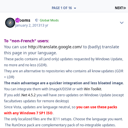
L
PAGE 1 OF 16
NEXT
Author stats
mooms
Global Mods
January 2, 2013
13 yr
To "non-French" users:
You can use
http://translate.google.com/
to (badly) translate
this page in your language.
These packs contains all (and only) updates requested by Windows Update,
no more and no less (GDR).
They are an alternative to repositories who contains all know updates (GDR
+ LDR)
The main advantage are a quicker integration and less bloated image.
You can integrate them with
ImageX/DISM or
with
Win Toolkit
.
If you add
.Net 4.5.2
you will have zero updates on Windows Update (except
facultatives updates for remore desktop)
Since Vista, updates are language neutral, so
you can use these packs
with any Windows 7 SP1 ISO
.
The only localized files are the IE11 setups. Choose the language you want.
The RunOnce pack are complementary pack of no-integrable updates.