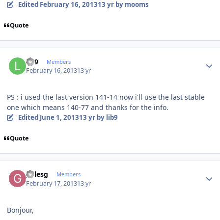
Edited
February 16, 2013
13 yr
by mooms
Quote
Author stats
lib9
Members
February 16, 2013
13 yr
PS : i used the last version 141-14 now i'll use the last stable
one which means 140-77 and thanks for the info.
Edited
June 1, 2013
13 yr
by lib9
Quote
Author stats
gillesg
Members
February 17, 2013
13 yr
Bonjour,