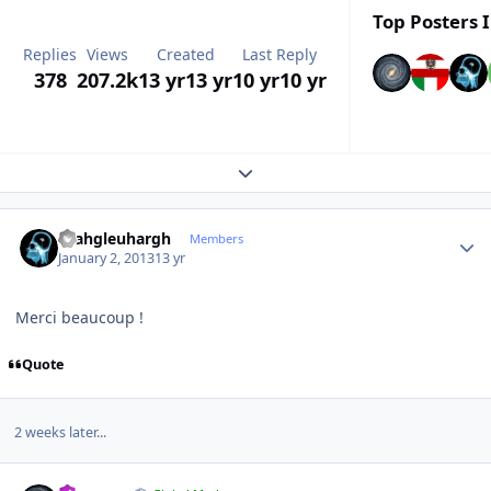
Top Posters I
Replies
Views
Created
Last Reply
378
207.2k
13 yr
13 yr
10 yr
10 yr
Expand topic overview
Author stats
rhahgleuhargh
Members
January 2, 2013
13 yr
Merci beaucoup !
Quote
2 weeks later...
Author stats