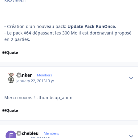
KB2756921
- Création d'un nouveau pack:
Update Pack RunOnce.
- Le pack X64 dépassant les 300 Mo il est dorénavant proposé
en 2 parties.
Quote
Author stats
Bunker
Members
January 22, 2013
13 yr
Merci mooms ! :thumbsup_anim:
Quote
Author stats
flechebleu
Members