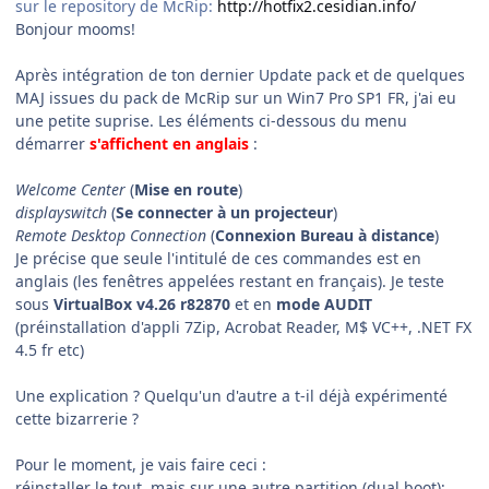
sur le repository de McRip:
http://hotfix2.cesidian.info/
Bonjour mooms!
Après intégration de ton dernier Update pack et de quelques
MAJ issues du pack de McRip sur un Win7 Pro SP1 FR, j'ai eu
une petite suprise. Les éléments ci-dessous du menu
démarrer
s'affichent en anglais
:
Welcome Center
(
Mise en route
)
displayswitch
(
Se connecter à un projecteur
)
Remote Desktop Connection
(
Connexion Bureau à distance
)
Je précise que seule l'intitulé de ces commandes est en
anglais (les fenêtres appelées restant en français). Je teste
sous
VirtualBox v4.26 r82870
et en
mode AUDIT
(préinstallation d'appli 7Zip, Acrobat Reader, M$ VC++, .NET FX
4.5 fr etc)
Une explication ? Quelqu'un d'autre a t-il déjà expérimenté
cette bizarrerie ?
Pour le moment, je vais faire ceci :
réinstaller le tout, mais sur une autre partition (dual boot);