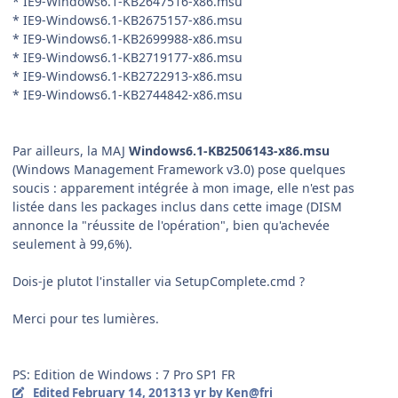
* IE9-Windows6.1-KB2647516-x86.msu
* IE9-Windows6.1-KB2675157-x86.msu
* IE9-Windows6.1-KB2699988-x86.msu
* IE9-Windows6.1-KB2719177-x86.msu
* IE9-Windows6.1-KB2722913-x86.msu
* IE9-Windows6.1-KB2744842-x86.msu
Par ailleurs, la MAJ
Windows6.1-KB2506143-x86.msu
(Windows Management Framework v3.0) pose quelques
soucis : apparement intégrée à mon image, elle n'est pas
listée dans les packages inclus dans cette image (DISM
annonce la "réussite de l'opération", bien qu'achevée
seulement à 99,6%).
Dois-je plutot l'installer via SetupComplete.cmd ?
Merci pour tes lumières.
PS: Edition de Windows : 7 Pro SP1 FR
Edited
February 14, 2013
13 yr
by Ken@fri