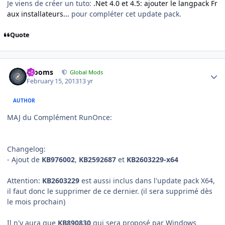
Je viens de créer un tuto:
.Net 4.0 et 4.5: ajouter le langpack Fr
aux installateurs...
pour compléter cet update pack.
Quote
Author stats
mooms
Global Mods
February 15, 2013
13 yr
AUTHOR
MAJ du Complément RunOnce:
Changelog:
- Ajout de
KB976002
,
KB2592687
et
KB2603229-x64
Attention:
KB2603229
est aussi inclus dans l'update pack X64,
il faut donc le supprimer de ce dernier. (il sera supprimé dès
le mois prochain)
Il n'y aura que
KB890830
qui sera proposé par Windows