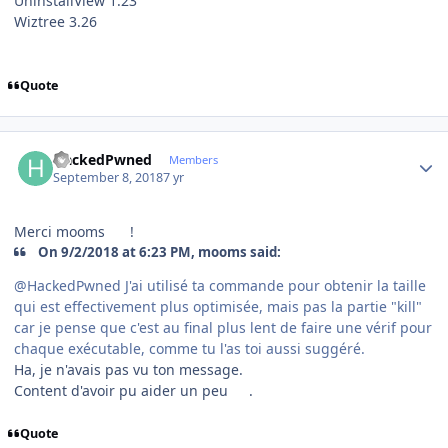
UninstallView 1.23
Wiztree 3.26
Quote
Author stats
HackedPwned
Members
September 8, 2018
7 yr
Merci mooms
!
On 9/2/2018 at 6:23 PM, mooms said:
@HackedPwned J'ai utilisé ta commande pour obtenir la taille
qui est effectivement plus optimisée, mais pas la partie "kill"
car je pense que c'est au final plus lent de faire une vérif pour
chaque exécutable, comme tu l'as toi aussi suggéré.
Ha, je n'avais pas vu ton message.
Content d'avoir pu aider un peu
.
Quote