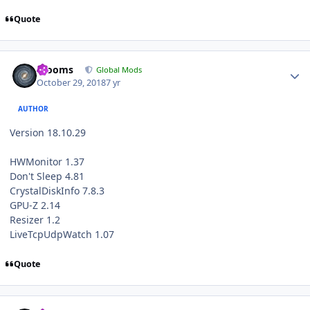
Quote
Author stats
mooms
Global Mods
October 29, 2018
7 yr
AUTHOR
Version 18.10.29
HWMonitor 1.37
Don't Sleep 4.81
CrystalDiskInfo 7.8.3
GPU-Z 2.14
Resizer 1.2
LiveTcpUdpWatch 1.07
Quote
Author stats