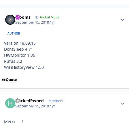
Author stats
mooms
Global Mods
September 15, 2018
7 yr
AUTHOR
Version 18.09.15
DontSleep 4.71
HWMonitor 1.36
Rufus 3.2
WiFiHistoryView 1.50
Quote
Author stats
HackedPwned
Members
September 15, 2018
7 yr
Merci
!