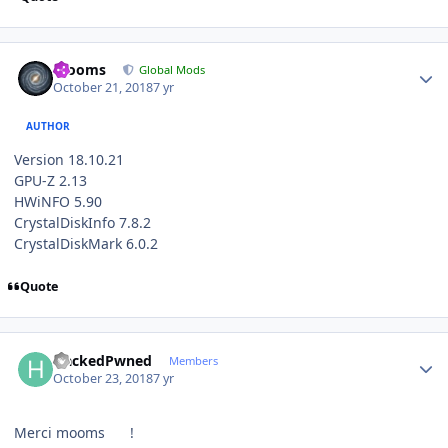
Author stats
mooms
Global Mods
October 21, 2018
7 yr
AUTHOR
Version 18.10.21
GPU-Z 2.13
HWiNFO 5.90
CrystalDiskInfo 7.8.2
CrystalDiskMark 6.0.2
Quote
Author stats
HackedPwned
Members
October 23, 2018
7 yr
Merci mooms
!