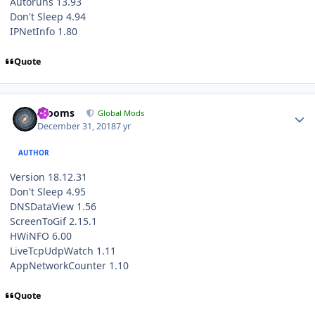
Autoruns 13.93
Don't Sleep 4.94
IPNetInfo 1.80
Quote
Author stats
mooms
Global Mods
December 31, 2018
7 yr
AUTHOR
Version 18.12.31
Don't Sleep 4.95
DNSDataView 1.56
ScreenToGif 2.15.1
HWiNFO 6.00
LiveTcpUdpWatch 1.11
AppNetworkCounter 1.10
Quote