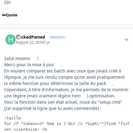
SIV
Quote
Author stats
HackedPwned
Members
August 22, 2018
7 yr
Salut mooms
!
Merci pour la mise à jour
.
En voulant comparer tes batch avec ceux que j'avais créé à
l'époque, je me suis rendu compte qu'on avait pratiquement
la même fonction pour déterminer la taille du pack
.
Cependant, à titre d'information, je me permets de te montrer
une légère (mais vraiment légère hein
) optimisation.
Voici la fonction dans son état actuel, issue du "setup.cmd"
(j'ai supprimé la ligne que tu avais commentée)
:
:taille

for /f "tokens=3" %%A in ('dir /s "%ip%\"^|find "fichi
set size=%size: =%
