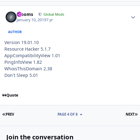
Author stats
mooms
Global Mods
January 10, 2019
7 yr
AUTHOR
Version 19.01.10
Resource Hacker 5.1.7
AppCompatibilityView 1.01
PingInfoView 1.82
WhoisThisDomain 2.38
Don't Sleep 5.01
Quote
FIRST PAGE
L
PREV
PAGE 4 OF 8
NEXT
Join the conversation