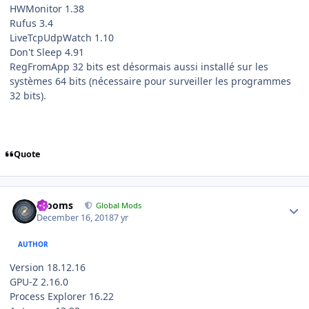
HWMonitor 1.38
Rufus 3.4
LiveTcpUdpWatch 1.10
Don't Sleep 4.91
RegFromApp 32 bits est désormais aussi installé sur les
systèmes 64 bits (nécessaire pour surveiller les programmes
32 bits).
Quote
Author stats
mooms
Global Mods
December 16, 2018
7 yr
AUTHOR
Version 18.12.16
GPU-Z 2.16.0
Process Explorer 16.22