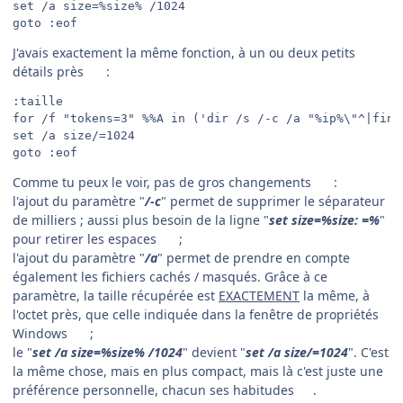
set /a size=%size% /1024

goto :eof
J'avais exactement la même fonction, à un ou deux petits
détails près
:
:taille

for /f "tokens=3" %%A in ('dir /s /-c /a "%ip%\"^|find
set /a size/=1024

goto :eof
Comme tu peux le voir, pas de gros changements
:
l'ajout du paramètre "
/-c
" permet de supprimer le séparateur
de milliers ; aussi plus besoin de la ligne "
set size=%size: =%
"
pour retirer les espaces
;
l'ajout du paramètre "
/a
" permet de prendre en compte
également les fichiers cachés / masqués. Grâce à ce
paramètre, la taille récupérée est
EXACTEMENT
la même, à
l'octet près, que celle indiquée dans la fenêtre de propriétés
Windows
;
le "
set /a size=%size% /1024
" devient "
set /a size/=1024
". C'est
la même chose, mais en plus compact, mais là c'est juste une
préférence personnelle, chacun ses habitudes
.