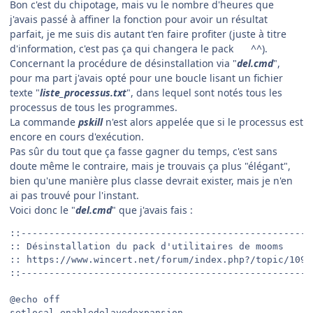
Bon c'est du chipotage, mais vu le nombre d'heures que
j'avais passé à affiner la fonction pour avoir un résultat
parfait, je me suis dis autant t'en faire profiter (juste à titre
d'information, c'est pas ça qui changera le pack
^^).
Concernant la procédure de désinstallation via "
del.cmd
",
pour ma part j'avais opté pour une boucle lisant un fichier
texte "
liste_processus.txt
", dans lequel sont notés tous les
processus de tous les programmes.
La commande
pskill
n'est alors appelée que si le processus est
encore en cours d'exécution.
Pas sûr du tout que ça fasse gagner du temps, c'est sans
doute même le contraire, mais je trouvais ça plus "élégant",
bien qu'une manière plus classe devrait exister, mais je n'en
ai pas trouvé pour l'instant.
Voici donc le "
del.cmd
" que j'avais fais
:
::----------------------------------------------------
:: Désinstallation du pack d'utilitaires de mooms

:: https://www.wincert.net/forum/index.php?/topic/1097
::----------------------------------------------------
@echo off

setlocal enabledelayedexpansion
