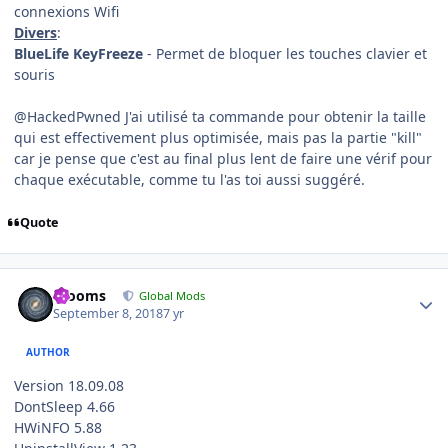
connexions Wifi
Divers
:
BlueLife KeyFreeze
- Permet de bloquer les touches clavier et
souris
@HackedPwned J'ai utilisé ta commande pour obtenir la taille
qui est effectivement plus optimisée, mais pas la partie "kill"
car je pense que c'est au final plus lent de faire une vérif pour
chaque exécutable, comme tu l'as toi aussi suggéré.
Quote
Author stats
mooms
Global Mods
September 8, 2018
7 yr
AUTHOR
Version 18.09.08
DontSleep 4.66
HWiNFO 5.88