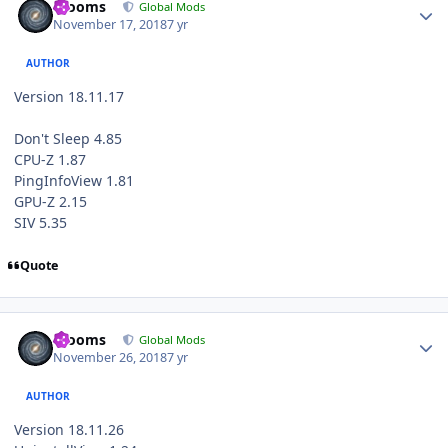
mooms
Global Mods
November 17, 2018
7 yr
AUTHOR
Version 18.11.17
Don't Sleep 4.85
CPU-Z 1.87
PingInfoView 1.81
GPU-Z 2.15
SIV 5.35
Quote
Author stats
mooms
Global Mods
November 26, 2018
7 yr
AUTHOR
Version 18.11.26