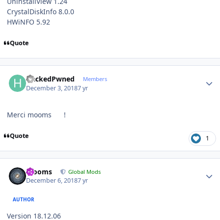
UninstallView 1.24
CrystalDiskInfo 8.0.0
HWiNFO 5.92
Quote
Author stats
HackedPwned
Members
December 3, 2018
7 yr
Merci mooms
!
Quote
1
Author stats
mooms
Global Mods
December 6, 2018
7 yr
AUTHOR
Version 18.12.06