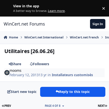
Skip to content
View in the app
×
Di
A better way to browse.
Learn more
.
WinCert.net Forums
Sign In
Home
WinCert.net International
WinCert.net French
In
Utilitaires [26.06.26]
Share
Followers
mooms
February 12, 2013
13 yr
in
Installateurs customisés
Start new topic
Reply to this topic
FIRST PAGE
L
PREV
PAGE 4 OF 8
NEXT