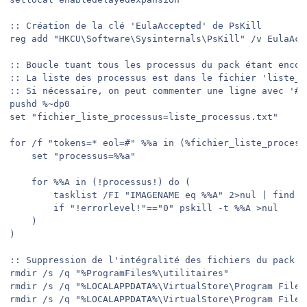
:: Création de la clé 'EulaAccepted' de PsKill

reg add "HKCU\Software\Sysinternals\PsKill" /v EulaAcc
:: Boucle tuant tous les processus du pack étant encor
:: La liste des processus est dans le fichier 'liste_pr
:: Si nécessaire, on peut commenter une ligne avec '#' 
pushd %~dp0

set "fichier_liste_processus=liste_processus.txt"

for /f "tokens=* eol=#" %%a in (%fichier_liste_processu
	set "processus=%%a"

	for %%A in (!processus!) do (

		tasklist /FI "IMAGENAME eq %%A" 2>nul | find /i /n "%%A" >nul

		if "!errorlevel!"=="0" pskill -t %%A >nul

	)

)

:: Suppression de l'intégralité des fichiers du pack

rmdir /s /q "%ProgramFiles%\utilitaires"

rmdir /s /q "%LOCALAPPDATA%\VirtualStore\Program Files
rmdir /s /q "%LOCALAPPDATA%\VirtualStore\Program Files\