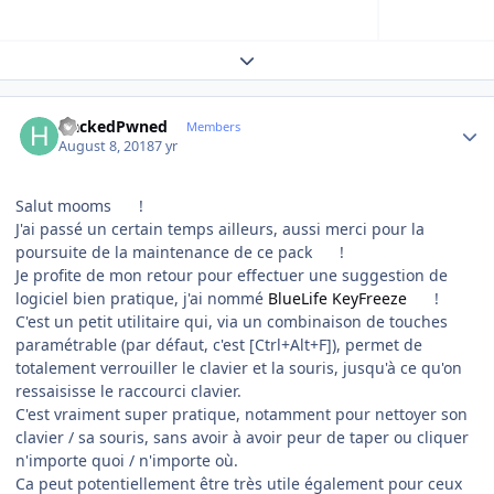
Expand topic overview
Author stats
HackedPwned
Members
August 8, 2018
7 yr
Salut mooms
!
J'ai passé un certain temps ailleurs, aussi merci pour la
poursuite de la maintenance de ce pack
!
Je profite de mon retour pour effectuer une suggestion de
logiciel bien pratique, j'ai nommé
BlueLife KeyFreeze
!
C'est un petit utilitaire qui, via un combinaison de touches
paramétrable (par défaut, c'est [Ctrl+Alt+F]), permet de
totalement verrouiller le clavier et la souris, jusqu'à ce qu'on
ressaisisse le raccourci clavier.
C'est vraiment super pratique, notamment pour nettoyer son
clavier / sa souris, sans avoir à avoir peur de taper ou cliquer
n'importe quoi / n'importe où.
Ca peut potentiellement être très utile également pour ceux