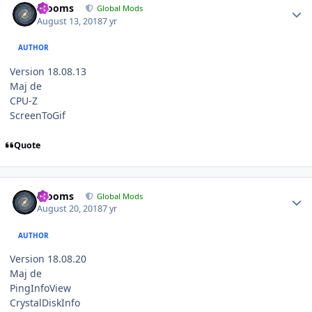
mooms
Global Mods
August 13, 2018
7 yr
AUTHOR
Version 18.08.13
Maj de
CPU-Z
ScreenToGif
Quote
Author stats
mooms
Global Mods
August 20, 2018
7 yr
AUTHOR
Version 18.08.20
Maj de
PingInfoView
CrystalDiskInfo