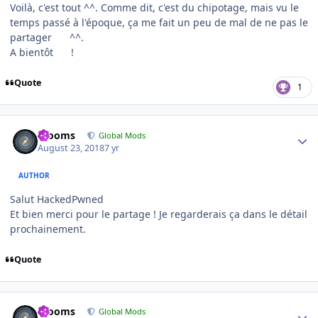
Voilà, c'est tout ^^. Comme dit, c'est du chipotage, mais vu le
temps passé à l'époque, ça me fait un peu de mal de ne pas le
partager
^^.
A bientôt
!
Quote
1
Author stats
mooms
Global Mods
August 23, 2018
7 yr
AUTHOR
Salut HackedPwned
Et bien merci pour le partage ! Je regarderais ça dans le détail
prochainement.
Quote
Author stats
mooms
Global Mods