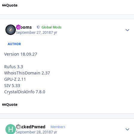
Quote
Author stats
mooms
Global Mods
September 27, 2018
7 yr
AUTHOR
Version 18.09.27
Rufus 3.3
WhoisThisDomain 2.37
GPU-Z 2.11
SIV 5.33
CrystalDiskInfo 7.8.0
Quote
Author stats
HackedPwned
Members
September 28, 2018
7 yr