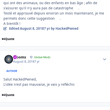
qui ont des animaux, ou des enfants en bas âge ; afin de
s'assurer qu'il n'y aura pas de catastrophe
.
Testé et approuvé depuis environ un mois maintenant, je me
permets donc cette suggestion
.
A bientôt !
Edited
August 8, 2018
7 yr
by HackedPwned
Quote
Author stats
mooms
Global Mods
August 8, 2018
7 yr
AUTHOR
Salut HackedPwned,
L'idée n'est pas mauvaise, je vais y refléchir.
Quote
Author stats