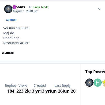
Author stats
mooms
Global Mods
August 1, 2018
8 yr
AUTHOR
Version 18.08.01
Maj de
DontSleep
ResourceHacker
Quote
Top Poster
Replies
Views
Created
Last Reply
184
223.2k
13 yr
13 yr
Jun 26
Jun 26