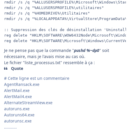
rmdir /s /q "%ALLUSERSPROFILE%\Microsoft\Windows\Start
rmdir /s /q "%ALLUSERSPROFILE%\utilitaires"

rmdir /s /q "%HOMEDRIVE%\Utilitaires"

rmdir /s /q "%LOCALAPPDATA%\VirtualStore\ProgramData\Ut
:: Suppression des clés de désinstallation 'Uninstall'

reg delete "HKLM\SOFTWARE\WOW6432Node\Microsoft\Window
reg delete "HKLM\SOFTWARE\Microsoft\Windows\CurrentVer
Je ne pense pas que la commande "
pushd %~dp0
" soit
nécessaire, mais je l'avais mise au cas où.
Le fichier "liste_processus.txt" ressemble à ça
:
Quote
# Cette ligne est un commentaire
AgentRansack.exe
AlertMail.exe
AlertMail4.exe
AlternateStreamView.exe
autoruns.exe
Autoruns64.exe
autorunsc.exe
...........