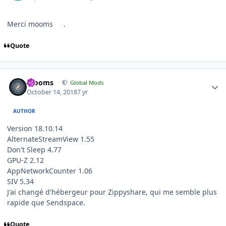
Merci mooms
.
Quote
Author stats
mooms
Global Mods
October 14, 2018
7 yr
AUTHOR
Version 18.10.14
AlternateStreamView 1.55
Don't Sleep 4.77
GPU-Z 2.12
AppNetworkCounter 1.06
SIV 5.34
J'ai changé d'hébergeur pour Zippyshare, qui me semble plus
rapide que Sendspace.
Quote