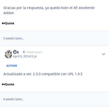
Gracias por la respuesta, ya quedo bien el XP, excelente
Addon
Quote
3 weeks later...
Author stats
luis
Moderators
April 9, 2014
12 yr
AUTHOR
Actualizado a ver. 2.3.0 compatible con UPL 1.9.5
Quote
4 weeks later...
Author stats