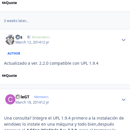
Quote
3 weeks later...
Author stats
luis
Moderators
March 12, 2014
12 yr
AUTHOR
Actualizado a ver. 2.2.0 compatible con UPL 1.9.4
Quote
Author stats
ColeGT
Members
March 18, 2014
12 yr
Una consulta? Integre el UPL 1.9.4 primero a la instalación de
windows lo instale en una máquina y todo bien,después