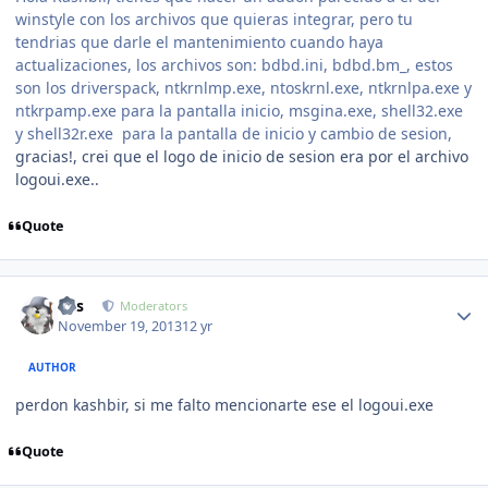
winstyle con los archivos que quieras integrar, pero tu
tendrias que darle el mantenimiento cuando haya
actualizaciones, los archivos son: bdbd.ini, bdbd.bm_, estos
son los driverspack, ntkrnlmp.exe, ntoskrnl.exe, ntkrnlpa.exe y
ntkrpamp.exe para la pantalla inicio, msgina.exe, shell32.exe
y shell32r.exe para la pantalla de inicio y cambio de sesion,
gracias!, crei que el logo de inicio de sesion era por el archivo
logoui.exe..
Quote
Author stats
luis
Moderators
November 19, 2013
12 yr
AUTHOR
perdon kashbir, si me falto mencionarte ese el logoui.exe
Quote