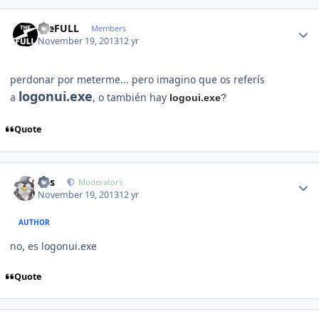
Author stats
theFULL
Members
November 19, 2013
12 yr
perdonar por meterme... pero imagino que os referís
logonui.exe
a
, o también hay
logoui.exe
?
Quote
Author stats
luis
Moderators
November 19, 2013
12 yr
AUTHOR
no, es logonui.exe
Quote
Author stats