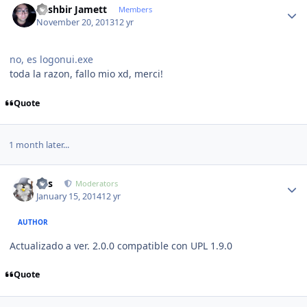
Kashbir Jamett
Members
November 20, 2013
12 yr
no, es logonui.exe
toda la razon, fallo mio xd, merci!
Quote
1 month later...
Author stats
luis
Moderators
January 15, 2014
12 yr
AUTHOR
Actualizado a ver. 2.0.0 compatible con UPL 1.9.0
Quote