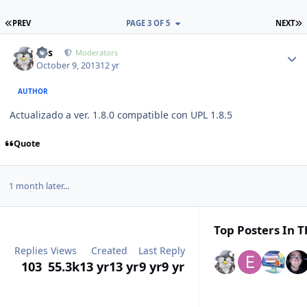
FIRST PAGE
L
PREV
PAGE 3 OF 5
NEXT
Author stats
luis
Moderators
October 9, 2013
12 yr
AUTHOR
Actualizado a ver. 1.8.0 compatible con UPL 1.8.5
Quote
1 month later...
Top Posters In T
Replies
Views
Created
Last Reply
103
55.3k
13 yr
13 yr
9 yr
9 yr