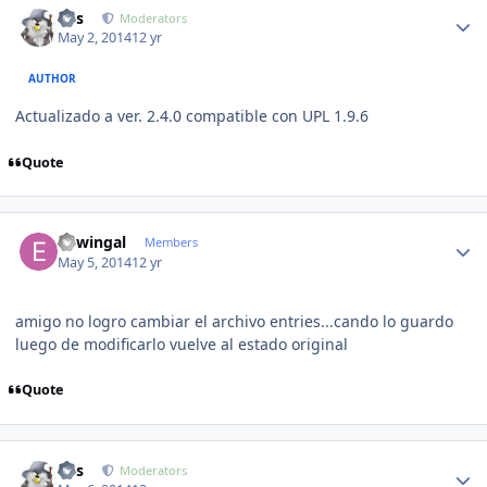
luis
Moderators
May 2, 2014
12 yr
AUTHOR
Actualizado a ver. 2.4.0 compatible con UPL 1.9.6
Quote
Author stats
edwingal
Members
May 5, 2014
12 yr
amigo no logro cambiar el archivo entries...cando lo guardo
luego de modificarlo vuelve al estado original
Quote
Author stats
luis
Moderators