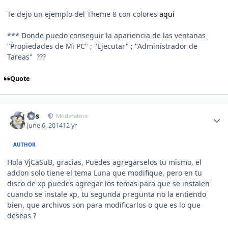
Te dejo un ejemplo del Theme 8 con colores
aqui
*** Donde puedo conseguir la apariencia de las ventanas
"Propiedades de Mi PC" ; "Ejecutar" ; "Administrador de
Tareas" ???
Quote
Author stats
luis
Moderators
June 6, 2014
12 yr
AUTHOR
Hola VjCaSuB, gracias, Puedes agregarselos tu mismo, el
addon solo tiene el tema Luna que modifique, pero en tu
disco de xp puedes agregar los temas para que se instalen
cuando se instale xp, tu segunda pregunta no la entiendo
bien, que archivos son para modificarlos o que es lo que
deseas ?