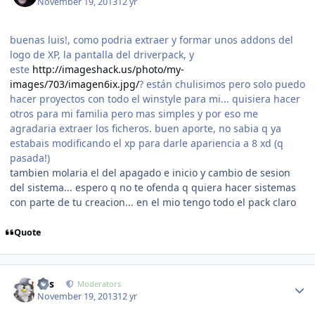
November 19, 2013
12 yr
buenas luis!, como podria extraer y formar unos addons del
logo de XP, la pantalla del driverpack, y
este
http://imageshack.us/photo/my-
images/703/imagen6ix.jpg/
? están chulisimos pero solo puedo
hacer proyectos con todo el winstyle para mi... quisiera hacer
otros para mi familia pero mas simples y por eso me
agradaria extraer los ficheros. buen aporte, no sabia q ya
estabais modificando el xp para darle apariencia a 8 xd (q
pasada!)
tambien molaria el del apagado e inicio y cambio de sesion
del sistema... espero q no te ofenda q quiera hacer sistemas
con parte de tu creacion... en el mio tengo todo el pack claro
Quote
Author stats
luis
Moderators
November 19, 2013
12 yr