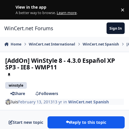
Skip to content
View in the app
×
Di
A better way to browse.
Learn more
.
WinCert.net Forums
Sign In
Home
WinCert.net International
WinCert.net Spanish
[
[AddOn] WinStyle 8 - 4.3.0 Español XP
SP3 - IE8 - WMP11
winstyle
Share
Followers
luis
February 13, 2013
13 yr
in
WinCert.net Spanish
Start new topic
Reply to this topic