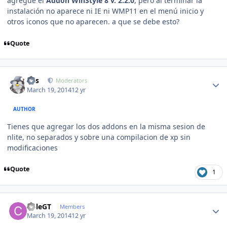
agregue el
Addon WinStyle 8 v. 2.2.0
, pero al terminar la
instalación
no aparece ni IE ni WMP11 en el menú inicio y
otros iconos que no aparecen. a que se debe esto?
Quote
Author stats
luis
Moderators
March 19, 2014
12 yr
AUTHOR
Tienes que agregar los dos addons en la misma sesion de
nlite, no separados y sobre una compilacion de xp sin
modificaciones
Quote
1
Author stats
ColeGT
Members
March 19, 2014
12 yr