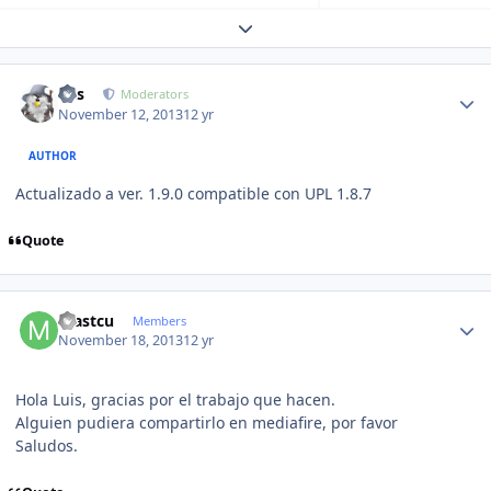
Expand topic overview
Author stats
luis
Moderators
November 12, 2013
12 yr
AUTHOR
Actualizado a ver. 1.9.0 compatible con UPL 1.8.7
Quote
Author stats
mastcu
Members
November 18, 2013
12 yr
Hola Luis, gracias por el trabajo que hacen.
Alguien pudiera compartirlo en mediafire, por favor
Saludos.