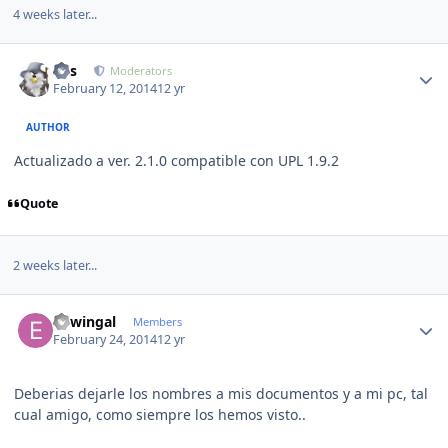
4 weeks later...
Author stats
luis
Moderators
February 12, 2014
12 yr
AUTHOR
Actualizado a ver. 2.1.0 compatible con UPL 1.9.2
Quote
2 weeks later...
Author stats
edwingal
Members
February 24, 2014
12 yr
Deberias dejarle los nombres a mis documentos y a mi pc, tal
cual amigo, como siempre los hemos visto..