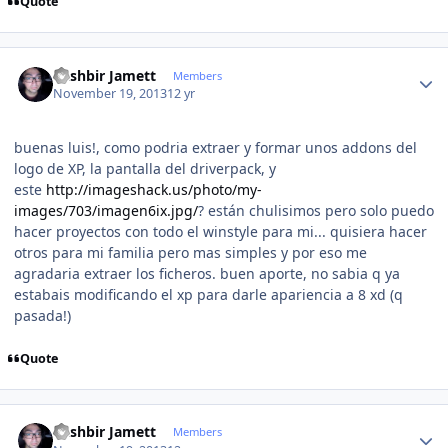
Quote
Author stats
Kashbir Jamett
Members
November 19, 2013
12 yr
buenas luis!, como podria extraer y formar unos addons del
logo de XP, la pantalla del driverpack, y
este
http://imageshack.us/photo/my-
images/703/imagen6ix.jpg/
? están chulisimos pero solo puedo
hacer proyectos con todo el winstyle para mi... quisiera hacer
otros para mi familia pero mas simples y por eso me
agradaria extraer los ficheros. buen aporte, no sabia q ya
estabais modificando el xp para darle apariencia a 8 xd (q
pasada!)
Quote
Author stats
Kashbir Jamett
Members