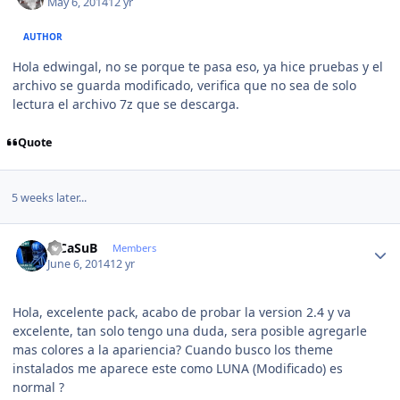
May 6, 2014
12 yr
AUTHOR
Hola edwingal, no se porque te pasa eso, ya hice pruebas y el
archivo se guarda modificado, verifica que no sea de solo
lectura el archivo 7z que se descarga.
Quote
5 weeks later...
Author stats
VjCaSuB
Members
June 6, 2014
12 yr
Hola, excelente pack, acabo de probar la version 2.4 y va
excelente, tan solo tengo una duda, sera posible agregarle
mas colores a la apariencia? Cuando busco los theme
instalados me aparece este como LUNA (Modificado) es
normal ?