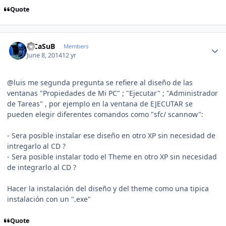
Quote
Author stats
VjCaSuB
Members
June 8, 2014
12 yr
@luis me segunda pregunta se refiere al diseño de las
ventanas "Propiedades de Mi PC" ; "Ejecutar" ; "Administrador
de Tareas" , por ejemplo en la ventana de EJECUTAR se
pueden elegir diferentes comandos como "sfc/ scannow":
- Sera posible instalar ese diseño en otro XP sin necesidad de
intregarlo al CD ?
- Sera posible instalar todo el Theme en otro XP sin necesidad
de integrarlo al CD ?
Hacer la instalación del diseño y del theme como una tipica
instalación con un ".exe"
Quote