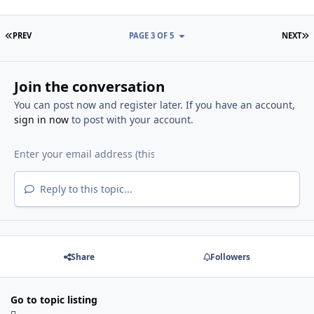
FIRST PAGE
L
PREV
PAGE 3 OF 5
NEXT
Join the conversation
You can post now and register later. If you have an account,
sign in now
to post with your account.
Reply to this topic...
Share
Followers
Go to topic listing