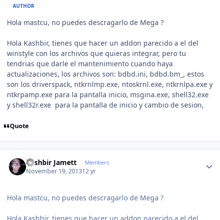
AUTHOR
Hola mastcu, no puedes descragarlo de Mega ?
Hola Kashbir, tienes que hacer un addon parecido a el del
winstyle con los archivos que quieras integrar, pero tu
tendrias que darle el mantenimiento cuando haya
actualizaciones, los archivos son: bdbd.ini, bdbd.bm_, estos
son los driverspack, ntkrnlmp.exe, ntoskrnl.exe, ntkrnlpa.exe y
ntkrpamp.exe para la pantalla inicio, msgina.exe, shell32.exe
y shell32r.exe para la pantalla de inicio y cambio de sesion,
Quote
Author stats
Kashbir Jamett
Members
November 19, 2013
12 yr
Hola mastcu, no puedes descragarlo de Mega ?
Hola Kashbir, tienes que hacer un addon parecido a el del