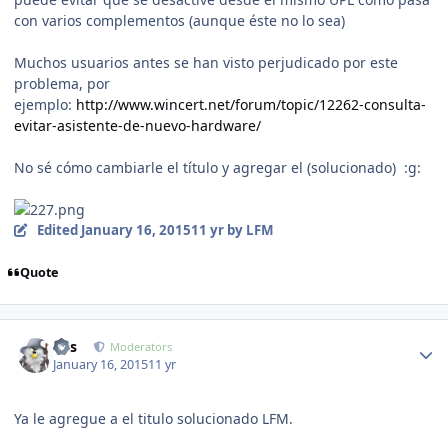
con varios complementos (aunque éste no lo sea)
Muchos usuarios antes se han visto perjudicado por este
problema, por
ejemplo:
http://www.wincert.net/forum/topic/12262-consulta-
evitar-asistente-de-nuevo-hardware/
No sé cómo cambiarle el título y agregar el (solucionado) :g:
Edited
January 16, 2015
11 yr
by LFM
Quote
Author stats
luis
Moderators
January 16, 2015
11 yr
Ya le agregue a el titulo solucionado LFM.