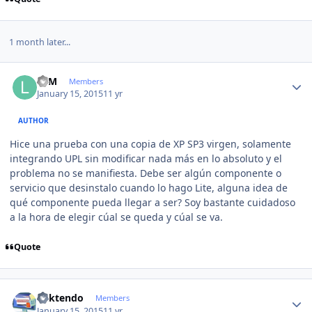
1 month later...
Author stats
LFM
Members
January 15, 2015
11 yr
AUTHOR
Hice una prueba con una copia de XP SP3 virgen, solamente
integrando UPL sin modificar nada más en lo absoluto y el
problema no se manifiesta. Debe ser algún componente o
servicio que desinstalo cuando lo hago Lite, alguna idea de
qué componente pueda llegar a ser? Soy bastante cuidadoso
a la hora de elegir cúal se queda y cúal se va.
Quote
Author stats
ricktendo
Members
January 15, 2015
11 yr