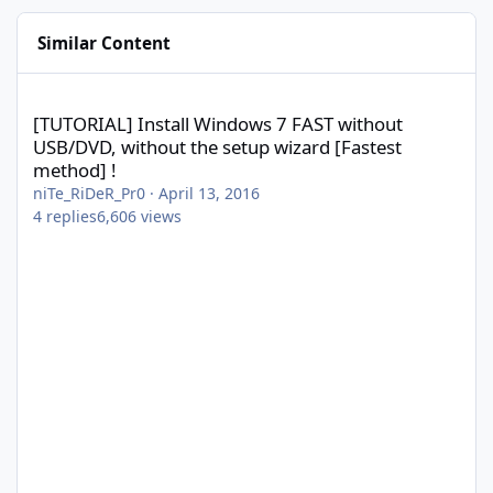
Similar Content
[TUTORIAL] Install Windows 7 FAST without USB/DVD, without the
[TUTORIAL] Install Windows 7 FAST without
USB/DVD, without the setup wizard [Fastest
method] !
niTe_RiDeR_Pr0
·
April 13, 2016
4
replies
6,606
views