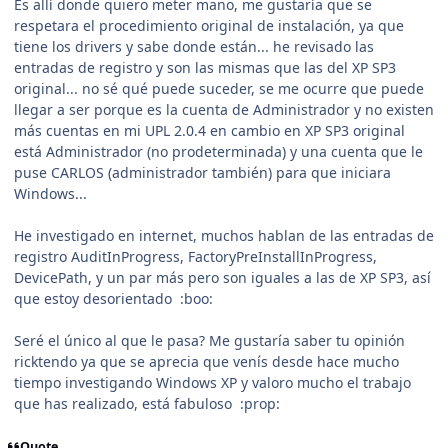
Es allí donde quiero meter mano, me gustaría que se
respetara el procedimiento original de instalación, ya que
tiene los drivers y sabe donde están... he revisado las
entradas de registro y son las mismas que las del XP SP3
original... no sé qué puede suceder, se me ocurre que puede
llegar a ser porque es la cuenta de Administrador y no existen
más cuentas en mi UPL 2.0.4 en cambio en XP SP3 original
está Administrador (no prodeterminada) y una cuenta que le
puse CARLOS (administrador también) para que iniciara
Windows...
He investigado en internet, muchos hablan de las entradas de
registro AuditInProgress, FactoryPreInstallInProgress,
DevicePath, y un par más pero son iguales a las de XP SP3, así
que estoy desorientado :boo:
Seré el único al que le pasa? Me gustaría saber tu opinión
ricktendo ya que se aprecia que venís desde hace mucho
tiempo investigando Windows XP y valoro mucho el trabajo
que has realizado, está fabuloso :prop:
Quote