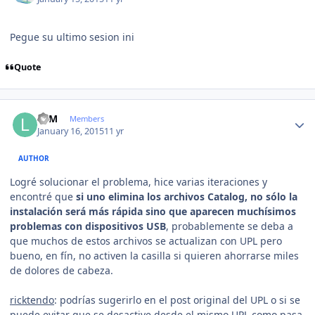
Pegue su ultimo sesion ini
Quote
Author stats
LFM
Members
January 16, 2015
11 yr
AUTHOR
Logré solucionar el problema, hice varias iteraciones y
encontré que
si uno elimina los archivos Catalog, no sólo la
instalación será más rápida sino que aparecen muchísimos
problemas con dispositivos USB
, probablemente se deba a
que muchos de estos archivos se actualizan con UPL pero
bueno, en fín, no activen la casilla si quieren ahorrarse miles
de dolores de cabeza.
ricktendo
: podrías sugerirlo en el post original del UPL o si se
puede evitar que se desactive desde el mismo UPL como pasa