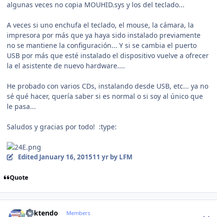
algunas veces no copia MOUHID.sys y los del teclado...
A veces si uno enchufa el teclado, el mouse, la cámara, la
impresora por más que ya haya sido instalado previamente
no se mantiene la configuración... Y si se cambia el puerto
USB por más que esté instalado el dispositivo vuelve a ofrecer
la el asistente de nuevo hardware....
He probado con varios CDs, instalando desde USB, etc... ya no
sé qué hacer, quería saber si es normal o si soy al único que
le pasa...
Saludos y gracias por todo! :type:
Edited
January 16, 2015
11 yr
by LFM
Quote
Author stats
ricktendo
Members