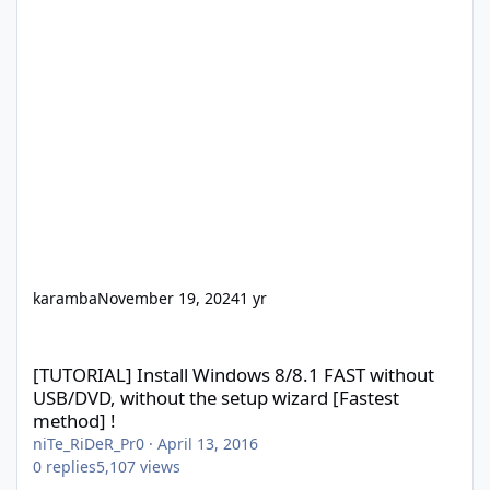
karamba
November 19, 2024
1 yr
[TUTORIAL] Install Windows 8/8.1 FAST without USB/DVD, without
[TUTORIAL] Install Windows 8/8.1 FAST without
USB/DVD, without the setup wizard [Fastest
method] !
niTe_RiDeR_Pr0
·
April 13, 2016
0
replies
5,107
views