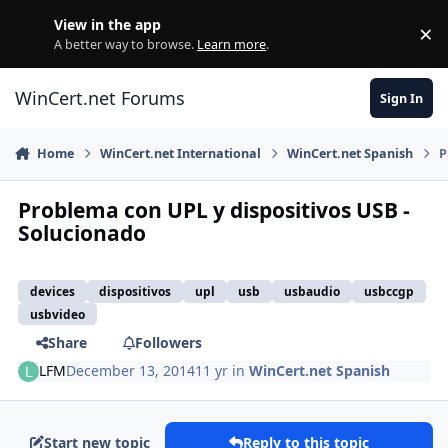
Skip to content
View in the app
×
Di
A better way to browse.
Learn more
.
WinCert.net Forums
Sign In
Home
WinCert.net International
WinCert.net Spanish
P
Problema con UPL y dispositivos USB -
Solucionado
devices
dispositivos
upl
usb
usbaudio
usbccgp
usbvideo
Share
Followers
LFM
December 13, 2014
11 yr
in
WinCert.net Spanish
Start new topic
Reply to this topic