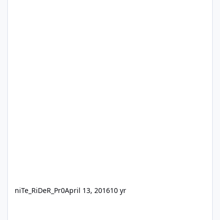
niTe_RiDeR_Pr0
April 13, 2016
10 yr
Windows USB 3.0 Driver Pack