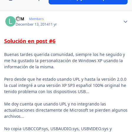
Author stats
LFM
Members
December 13, 2014
11 yr
Solución en post #6
Buenas tardes querida comunidad, siempre los he seguido y
me ha gustado la personalización de Windows XP usando la
información de la misma.
Pero desde que he estado usando UPL y hasta la versión 2.0.0
la cual integré a una versión XP SP3 español 100% original he
tenido problema con los dispositivos USB...
Me doy cuenta que usando UPL y no integrando las
actualizaciones directamente de Microsoft se pierden algunos
archivos...
No copia USBCCGP.sys, USBAUDIO.sys, USBVIDEO.sys y