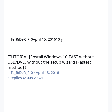
niTe_RiDeR_Pr0
April 15, 2016
10 yr
[TUTORIAL] Install Windows 10 FAST without USB/DVD, without th
[TUTORIAL] Install Windows 10 FAST without
USB/DVD, without the setup wizard [Fastest
method] !
niTe_RiDeR_Pr0
·
April 13, 2016
3
replies
32,008
views