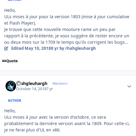
Hello,
ULs mises à jour pour la version 1803 (mise à jour cumulative
et Flash Player).
Je trouve que cette nouvelle mouture rame un peu par
rapport à la précédente, je vous suggère de rester encore un
ou deux mois sur la 1709 le temps qu'ils corrigent les bugs...
Edited
May 10, 2018
8 yr
by rhahgleuhargh
Quote
Author stats
rhahgleuhargh
Members
October 14, 2018
7 yr
AUTHOR
Hello,
ULs mises à jour avec la version d'octobre. ce sera
probablement la dernière version avant la 1809. Pour celle-ci,
je ne ferai plus d'UL en x86.