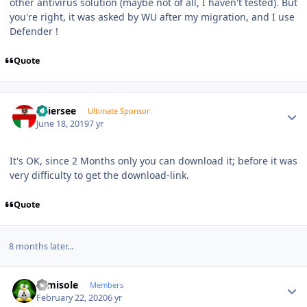
other antivirus solution (maybe not of all, I haven't tested). But
you're right, it was asked by WU after my migration, and I use
Defender !
Quote
Author stats
Thiersee
Ultimate Sponsor
June 18, 2019
7 yr
It's OK, since 2 Months only you can download it; before it was
very difficulty to get the download-link.
Quote
8 months later...
Author stats
camisole
Members
February 22, 2020
6 yr