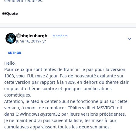
semblent requises.
Quote
Author stats
rhahgleuhargh
Members
June 16, 2019
7 yr
AUTHOR
Hello,
Pour ceux qui sont tentés de franchir le pas pour la version
1903, voici l'UL mise à jour. Pas de nouveauté exaltante sur
cette version par rapport à la 1809, en dehors du thème clair
en plus du thème sombre et quelques améliorations
cosmétiques.
Attention, le Media Center 8.8.3 ne fonctionne plus sur cette
version, à moins de remplacer CPfilters.dll et MSVIDCtl.dll
dans C:\Windows\system32 par leurs versions précédentes.
Je ne maintiendrai pas souvent la liste, les mises à jour
cumulatives apparaissent toutes les deux semaines.