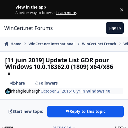
Skip to content
View in the app
×
Di
A better way to browse.
Learn more
.
WinCert.net Forums
Sign In
Home
WinCert.net International
WinCert.net French
Wi
[11 juin 2019] Update List GDR pour
Windows 10.0.18362.0 (1809) x64/x86
Share
Followers
rhahgleuhargh
October 2, 2015
10 yr
in
Windows 10
Start new topic
Reply to this topic
FIRST PAGE
L
PREV
PAGE 5 OF 6
NEXT