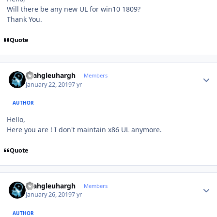
Will there be any new UL for win10 1809?
Thank You.
Quote
Author stats
rhahgleuhargh
Members
January 22, 2019
7 yr
AUTHOR
Hello,
Here you are ! I don't maintain x86 UL anymore.
Quote
Author stats
rhahgleuhargh
Members
January 26, 2019
7 yr
AUTHOR