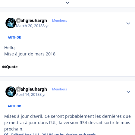
Expand topic overview
Author stats
rhahgleuhargh
Members
March 20, 2018
8 yr
AUTHOR
Hello,
Mise à jour de mars 2018.
Quote
Author stats
rhahgleuhargh
Members
April 14, 2018
8 yr
AUTHOR
Mises à jour d'avril. Ce seront probablement les dernières que
je mettrai à jour dans l'UL, la version RS4 devrait sortir le mois
prochain.