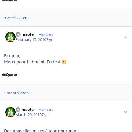
3 weeks later...
Author stats
camisole
Members
February 15, 2019
7 yr
Bonjour,
Merci pour le boulot. En test
😁
Quote
1 month later...
Author stats
camisole
Members
March 20, 2019
7 yr
Des nouvelles mises à jour pour mars.