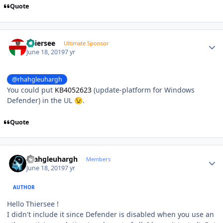
Quote
Author stats
Thiersee
Ultimate Sponsor
June 18, 2019
7 yr
@rhahgleuhargh
You could put
KB4052623
(update-platform for Windows
Defender) in the UL
.
😉
Quote
Author stats
rhahgleuhargh
Members
June 18, 2019
7 yr
AUTHOR
Hello Thiersee !
I didn't include it since Defender is disabled when you use an