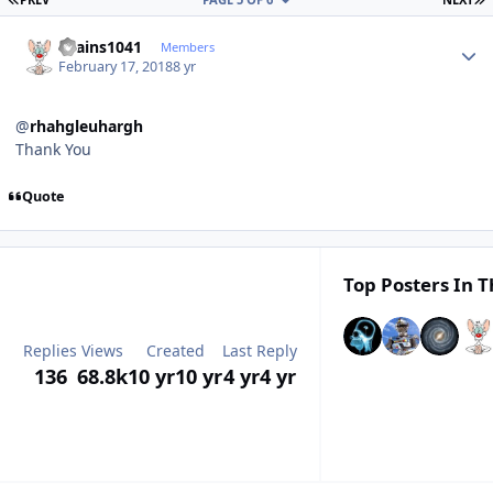
Author stats
chains1041
Members
February 17, 2018
8 yr
@
rhahgleuhargh
Thank You
Quote
Top Posters In T
Replies
Views
Created
Last Reply
136
68.8k
10 yr
10 yr
4 yr
4 yr