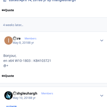
Edited
April 14, 2018
8 yr
by rhahgleuhargh
Quote
4 weeks later...
Author stats
icare
Members
May 8, 2018
8 yr
Bonjour,
en x64 W10-1803 : KB4103721
@+
Quote
Author stats
rhahgleuhargh
Members
May 10, 2018
8 yr
AUTHOR