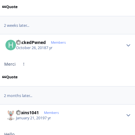
Quote
2 weeks later...
Author stats
HackedPwned
Members
October 26, 2018
7 yr
Merci
!
Quote
2 months later...
Author stats
chains1041
Members
January 21, 2019
7 yr
Hello,