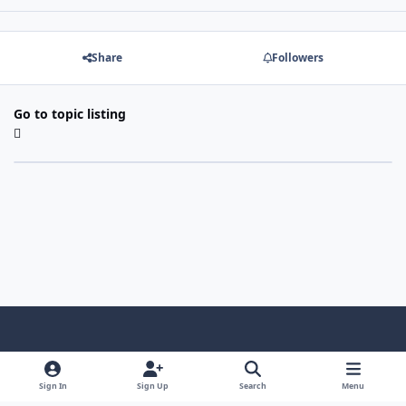
Share
Followers
Go to topic listing
Light Mode
Dark Mode
System Preference
f
x
i
y
a
n
o
Sign In
Sign Up
Search
Menu
Language
Privacy Policy
Contact Us
Cookies
c
s
u