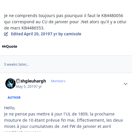
Je ne comprends toujours pas pourquoi il faut le KB4480056
qui correspond au CU de janvier pour .Net alors qu'il y a celui
de mars KB4486553.
Edited
April 20, 2019
7 yr
by camisole
Quote
3 weeks later...
Author stats
rhahgleuhargh
Members
May 5, 2019
7 yr
AUTHOR
Hello,
Je ne pense pas mettre à jour l'UL de 1809, la prochaine
mouture de 10 étant prévue fin mai. Effectivement, les deux
mises à jour cumulatives de .net FW de janvier et avril