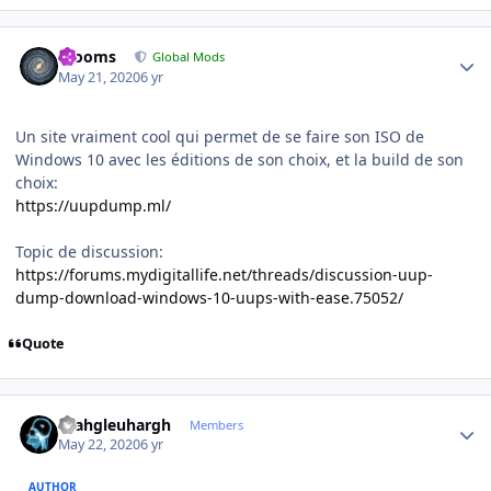
Author stats
mooms
Global Mods
May 21, 2020
6 yr
Un site vraiment cool qui permet de se faire son ISO de
Windows 10 avec les éditions de son choix, et la build de son
choix:
https://uupdump.ml/
Topic de discussion:
https://forums.mydigitallife.net/threads/discussion-uup-
dump-download-windows-10-uups-with-ease.75052/
Quote
Author stats
rhahgleuhargh
Members
May 22, 2020
6 yr
AUTHOR