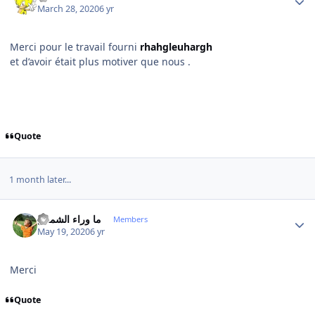
March 28, 2020
6 yr
Merci pour le travail fourni
rhahgleuhargh
et d’avoir était plus motiver que nous .
Quote
1 month later...
Author stats
ما وراء الشمس
Members
May 19, 2020
6 yr
Merci
Quote