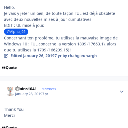
Hello,
Je vais y jeter un oeil, de toute façon l'UL est déjà obsolète
avec deux nouvelles mises à jour cumulatives.
EDIT : UL mise à jour.
@Alpha_95
Concernant ton problème, tu utilises la mauvaise image de
Windows 10 : l'UL concerne la version 1809 (17663.1), alors
que tu utilises la 1709 (166299.15) !
Edited
January 26, 2019
7 yr
by rhahgleuhargh
Quote
Author stats
chains1041
Members
January 28, 2019
7 yr
Thank You
Merci
Quote