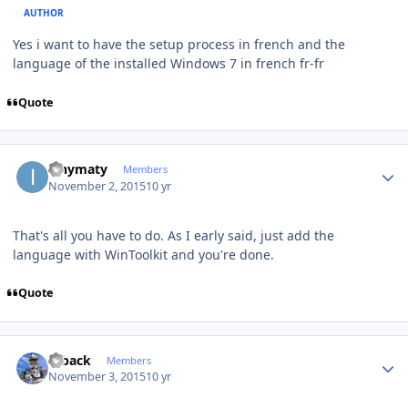
AUTHOR
Yes i want to have the setup process in french and the
language of the installed Windows 7 in french fr-fr
Quote
Author stats
ianymaty
Members
November 2, 2015
10 yr
That's all you have to do. As I early said, just add the
language with WinToolkit and you're done.
Quote
Author stats
ryback
Members
November 3, 2015
10 yr