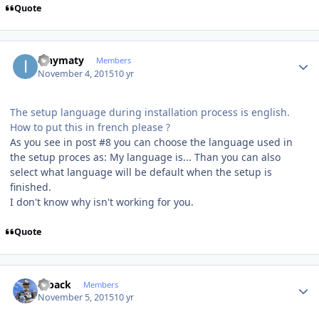
Quote
Author stats
ianymaty
Members
November 4, 2015
10 yr
The setup language during installation process is english.
How to put this in french please ?
As you see in post #8 you can choose the language used in
the setup proces as: My language is... Than you can also
select what language will be default when the setup is
finished.
I don't know why isn't working for you.
Quote
Author stats
ryback
Members
November 5, 2015
10 yr