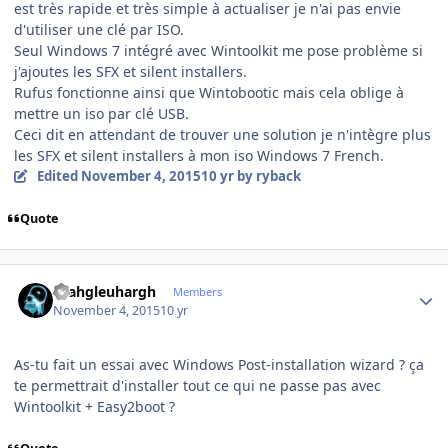
est très rapide et très simple à actualiser je n'ai pas envie
d'utiliser une clé par ISO.
Seul Windows 7 intégré avec Wintoolkit me pose problème si
j'ajoutes les SFX et silent installers.
Rufus fonctionne ainsi que Wintobootic mais cela oblige à
mettre un iso par clé USB.
Ceci dit en attendant de trouver une solution je n'intègre plus
les SFX et silent installers à mon iso Windows 7 French.
Edited
November 4, 2015
10 yr
by ryback
Quote
Author stats
rhahgleuhargh
Members
November 4, 2015
10 yr
As-tu fait un essai avec Windows Post-installation wizard ? ça
te permettrait d'installer tout ce qui ne passe pas avec
Wintoolkit + Easy2boot ?