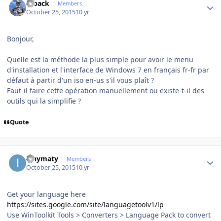
ryback
Members
October 25, 2015
10 yr
Bonjour,
Quelle est la méthode la plus simple pour avoir le menu
d'installation et l'interface de Windows 7 en français fr-fr par
défaut à partir d'un iso en-us s'il vous plaît ?
Faut-il faire cette opération manuellement ou existe-t-il des
outils qui la simplifie ?
Quote
Author stats
ianymaty
Members
October 25, 2015
10 yr
Get your language here
https://sites.google.com/site/languagetoolv1/lp
Use WinToolkit Tools > Converters > Language Pack to convert