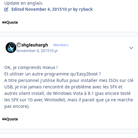
Update en anglais.
Edited
November 4, 2015
10 yr
by ryback
Quote
Author stats
rhahgleuhargh
Members
November 4, 2015
10 yr
OK, je comprends mieux !
Et utiliser un autre programme qu'Easy2boot ?
A titre personnel j'utilise Rufus pour installer mes ISOs sur clé
USB, je n'ai jamais rencontré de problème avec les SFX et
autres silent install, de Windows Vista à 8.1 (pas encore testé
les SFX sur 10 avec Wintoolkit, mais il parait que ça ne marche
pas encore).
Quote
Author stats