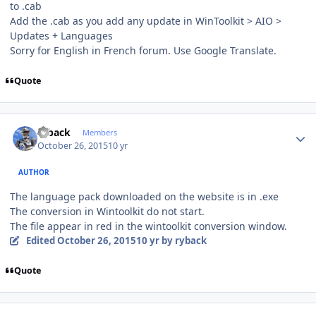
to .cab
Add the .cab as you add any update in WinToolkit > AIO >
Updates + Languages
Sorry for English in French forum. Use Google Translate.
Quote
Author stats
ryback
Members
October 26, 2015
10 yr
AUTHOR
The language pack downloaded on the website is in .exe
The conversion in Wintoolkit do not start.
The file appear in red in the wintoolkit conversion window.
Edited
October 26, 2015
10 yr
by ryback
Quote
Author stats