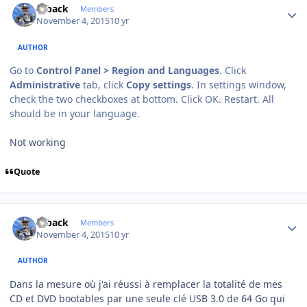
ryback
Members
November 4, 2015
10 yr
AUTHOR
Go to
Control Panel > Region and Languages
. Click
Administrative
tab, click
Copy settings
. In settings window,
check the two checkboxes at bottom. Click OK. Restart. All
should be in your language.
Not working
Quote
Author stats
ryback
Members
November 4, 2015
10 yr
AUTHOR
Dans la mesure où j'ai réussi à remplacer la totalité de mes
CD et DVD bootables par une seule clé USB 3.0 de 64 Go qui