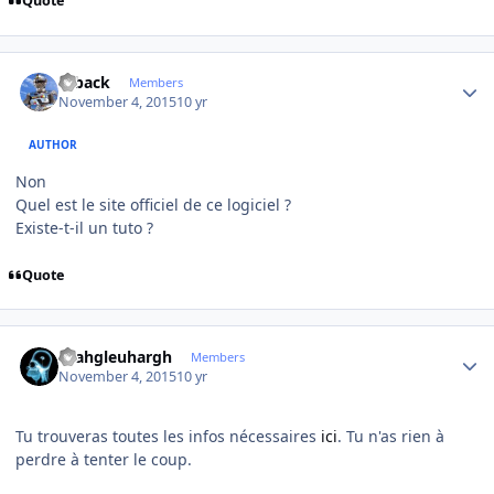
Quote
Author stats
ryback
Members
November 4, 2015
10 yr
AUTHOR
Non
Quel est le site officiel de ce logiciel ?
Existe-t-il un tuto ?
Quote
Author stats
rhahgleuhargh
Members
November 4, 2015
10 yr
Tu trouveras toutes les infos nécessaires
ici
. Tu n'as rien à
perdre à tenter le coup.