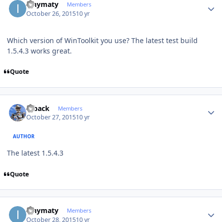
ianymaty
Members
October 26, 2015
10 yr
Which version of WinToolkit you use? The latest test build
1.5.4.3 works great.
Quote
Author stats
ryback
Members
October 27, 2015
10 yr
AUTHOR
The latest 1.5.4.3
Quote
Author stats
ianymaty
Members
October 28, 2015
10 yr