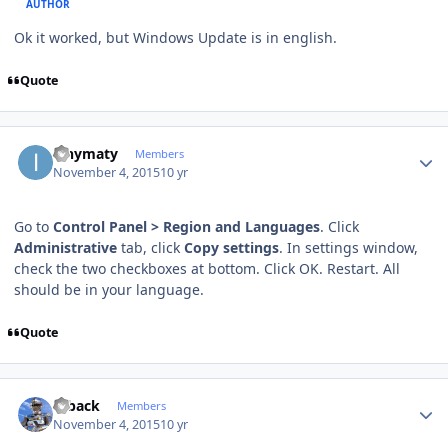
AUTHOR
Ok it worked, but Windows Update is in english.
Quote
Author stats
ianymaty
Members
November 4, 2015
10 yr
Go to
Control Panel > Region and Languages
. Click
Administrative
tab, click
Copy settings
. In settings window,
check the two checkboxes at bottom. Click OK. Restart. All
should be in your language.
Quote
Author stats
ryback
Members
November 4, 2015
10 yr