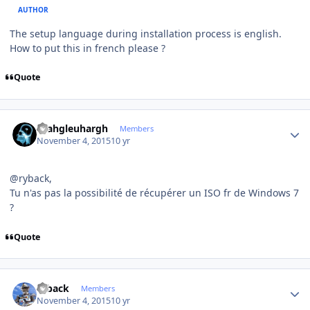
AUTHOR
The setup language during installation process is english.
How to put this in french please ?
Quote
Author stats
rhahgleuhargh
Members
November 4, 2015
10 yr
@ryback,
Tu n'as pas la possibilité de récupérer un ISO fr de Windows 7
?
Quote
Author stats
ryback
Members
November 4, 2015
10 yr