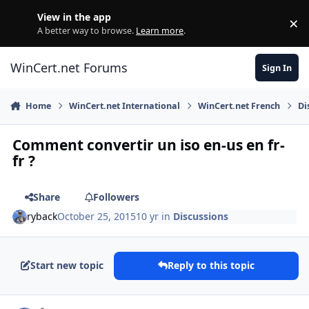
Skip to content
View in the app
×
Di
A better way to browse.
Learn more
.
WinCert.net Forums
Sign In
Home
WinCert.net International
WinCert.net French
Di
Comment convertir un iso en-us en fr-
fr ?
Share
Followers
ryback
October 25, 2015
10 yr
in
Discussions
Start new topic
Reply to this topic
Author stats