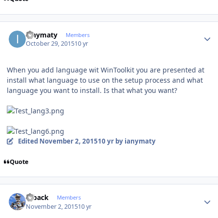
Author stats
ianymaty
Members
October 29, 2015
10 yr
When you add language wit WinToolkit you are presented at
install what language to use on the setup process and what
language you want to install. Is that what you want?
Edited
November 2, 2015
10 yr
by ianymaty
Quote
Author stats
ryback
Members
November 2, 2015
10 yr