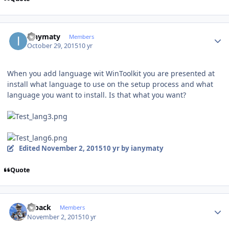
Author stats
ianymaty
Members
October 29, 2015
10 yr
When you add language wit WinToolkit you are presented at
install what language to use on the setup process and what
language you want to install. Is that what you want?
Edited
November 2, 2015
10 yr
by ianymaty
Quote
Author stats
ryback
Members
November 2, 2015
10 yr