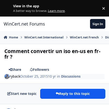
Skip to content
View in the app
×
Di
A better way to browse.
Learn more
.
WinCert.net Forums
Sign In
Home
WinCert.net International
WinCert.net French
Di
Comment convertir un iso en-us en fr-
fr ?
Share
Followers
ryback
October 25, 2015
10 yr
in
Discussions
Start new topic
Reply to this topic
Author stats