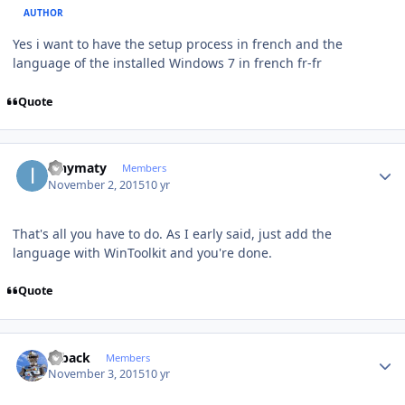
AUTHOR
Yes i want to have the setup process in french and the
language of the installed Windows 7 in french fr-fr
Quote
Author stats
ianymaty
Members
November 2, 2015
10 yr
That's all you have to do. As I early said, just add the
language with WinToolkit and you're done.
Quote
Author stats
ryback
Members
November 3, 2015
10 yr