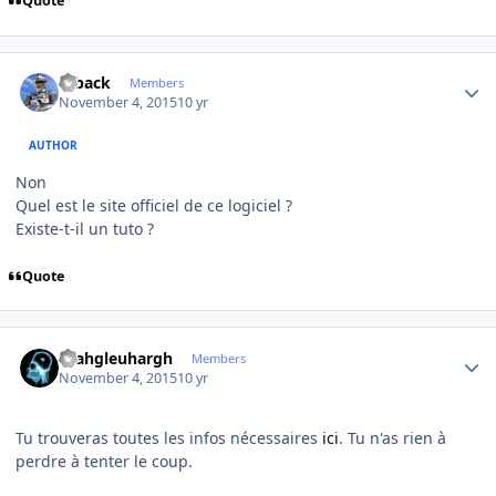
Quote
Author stats
ryback
Members
November 4, 2015
10 yr
AUTHOR
Non
Quel est le site officiel de ce logiciel ?
Existe-t-il un tuto ?
Quote
Author stats
rhahgleuhargh
Members
November 4, 2015
10 yr
Tu trouveras toutes les infos nécessaires
ici
. Tu n'as rien à
perdre à tenter le coup.