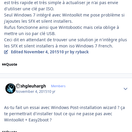
est très rapide et très simple à actualiser je n'ai pas envie
d'utiliser une clé par ISO.
Seul Windows 7 intégré avec Wintoolkit me pose problème si
j'ajoutes les SFX et silent installers.
Rufus fonctionne ainsi que Wintobootic mais cela oblige à
mettre un iso par clé USB.
Ceci dit en attendant de trouver une solution je n'intègre plus
les SFX et silent installers à mon iso Windows 7 French.
Edited
November 4, 2015
10 yr
by ryback
Quote
Author stats
rhahgleuhargh
Members
November 4, 2015
10 yr
As-tu fait un essai avec Windows Post-installation wizard ? ça
te permettrait d'installer tout ce qui ne passe pas avec
Wintoolkit + Easy2boot ?