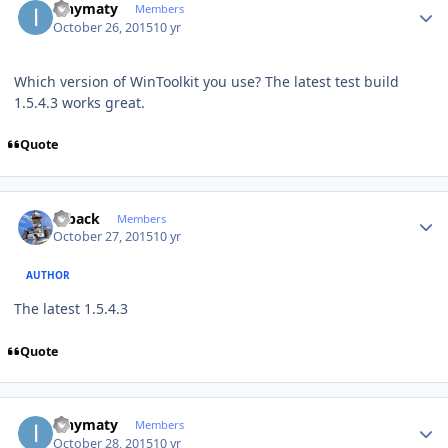
ianymaty
Members
October 26, 2015
10 yr
Which version of WinToolkit you use? The latest test build
1.5.4.3 works great.
Quote
Author stats
ryback
Members
October 27, 2015
10 yr
AUTHOR
The latest 1.5.4.3
Quote
Author stats
ianymaty
Members
October 28, 2015
10 yr