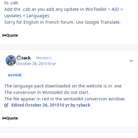
to .cab
Add the .cab as you add any update in WinToolkit > AIO >
Updates + Languages
Sorry for English in French forum. Use Google Translate.
Quote
Author stats
ryback
Members
October 26, 2015
10 yr
AUTHOR
The language pack downloaded on the website is in .exe
The conversion in Wintoolkit do not start.
The file appear in red in the wintoolkit conversion window.
Edited
October 26, 2015
10 yr
by ryback
Quote
Author stats