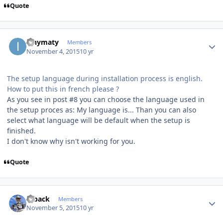
Quote
Author stats
ianymaty
Members
November 4, 2015
10 yr
The setup language during installation process is english.
How to put this in french please ?
As you see in post #8 you can choose the language used in
the setup proces as: My language is... Than you can also
select what language will be default when the setup is
finished.
I don't know why isn't working for you.
Quote
Author stats
ryback
Members
November 5, 2015
10 yr