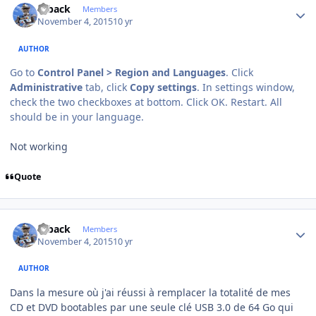
ryback
Members
November 4, 2015
10 yr
AUTHOR
Go to
Control Panel > Region and Languages
. Click
Administrative
tab, click
Copy settings
. In settings window,
check the two checkboxes at bottom. Click OK. Restart. All
should be in your language.
Not working
Quote
Author stats
ryback
Members
November 4, 2015
10 yr
AUTHOR
Dans la mesure où j'ai réussi à remplacer la totalité de mes
CD et DVD bootables par une seule clé USB 3.0 de 64 Go qui