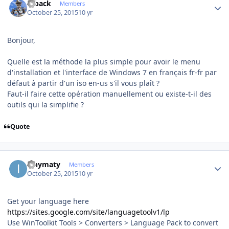
ryback
Members
October 25, 2015
10 yr
Bonjour,
Quelle est la méthode la plus simple pour avoir le menu
d'installation et l'interface de Windows 7 en français fr-fr par
défaut à partir d'un iso en-us s'il vous plaît ?
Faut-il faire cette opération manuellement ou existe-t-il des
outils qui la simplifie ?
Quote
Author stats
ianymaty
Members
October 25, 2015
10 yr
Get your language here
https://sites.google.com/site/languagetoolv1/lp
Use WinToolkit Tools > Converters > Language Pack to convert