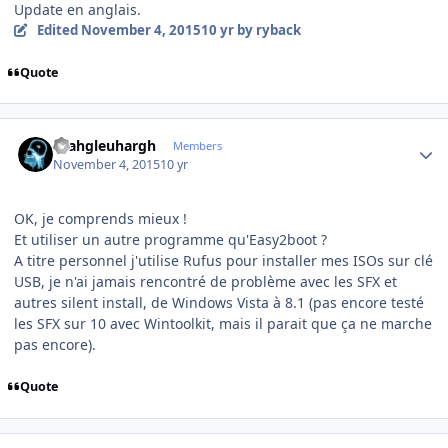
Update en anglais.
Edited
November 4, 2015
10 yr
by ryback
Quote
Author stats
rhahgleuhargh
Members
November 4, 2015
10 yr
OK, je comprends mieux !
Et utiliser un autre programme qu'Easy2boot ?
A titre personnel j'utilise Rufus pour installer mes ISOs sur clé
USB, je n'ai jamais rencontré de problème avec les SFX et
autres silent install, de Windows Vista à 8.1 (pas encore testé
les SFX sur 10 avec Wintoolkit, mais il parait que ça ne marche
pas encore).
Quote
Author stats