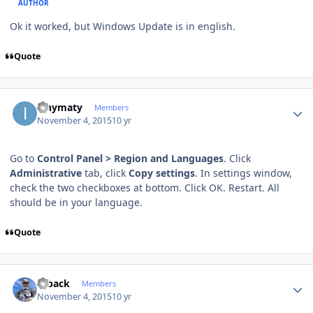
AUTHOR
Ok it worked, but Windows Update is in english.
Quote
Author stats
ianymaty
Members
November 4, 2015
10 yr
Go to
Control Panel > Region and Languages
. Click
Administrative
tab, click
Copy settings
. In settings window,
check the two checkboxes at bottom. Click OK. Restart. All
should be in your language.
Quote
Author stats
ryback
Members
November 4, 2015
10 yr