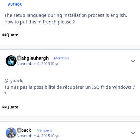
AUTHOR
The setup language during installation process is english.
How to put this in french please ?
Quote
Author stats
rhahgleuhargh
Members
November 4, 2015
10 yr
@ryback,
Tu n'as pas la possibilité de récupérer un ISO fr de Windows 7
?
Quote
Author stats
ryback
Members
November 4, 2015
10 yr