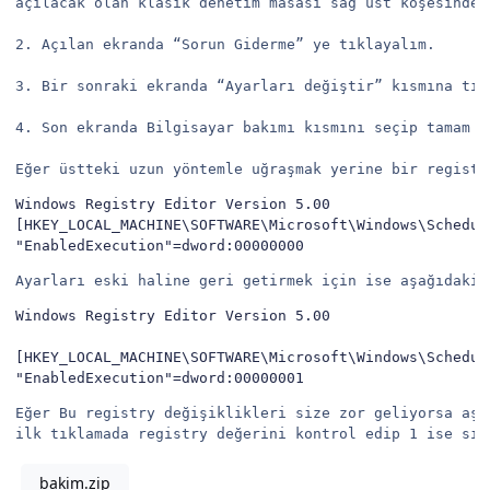
açılacak olan klasik denetim masası sağ üst köşesindek
2. Açılan ekranda “Sorun Giderme” ye tıklayalım.

3. Bir sonraki ekranda “Ayarları değiştir” kısmına tıkl
4. Son ekranda Bilgisayar bakımı kısmını seçip tamam di
Windows Registry Editor Version 5.00

[HKEY_LOCAL_MACHINE\SOFTWARE\Microsoft\Windows\Schedule
"EnabledExecution"=dword:00000000
Windows Registry Editor Version 5.00

[HKEY_LOCAL_MACHINE\SOFTWARE\Microsoft\Windows\Schedule
"EnabledExecution"=dword:00000001
Eğer Bu registry değişiklikleri size zor geliyorsa aşa
bakim.zip