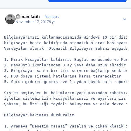
Author stats
osman fatih
Members
November 17, 2017
8 yr
Bilgisayarımızı kullanmadığımızda Windows 10 bir dizi 
bilgisayar boşta kaldığında otomatik olarak başlayacak
Varsayılan olarak, Otomatik Bilgisayar Bakımı aşağıdak
1. Kırık kısayollar kaldırma. Başlat menüsünde ve Masa
2. Masaüstü ikonlarından 3 ay veya daha uzun süredir k
3. Bilgisayar saati bir time servere bağlanıp senkroni
4. HDD dosya sistemi hatalarına karşı taranacaktır

5. Sorun giderme geçmişi ve 1 aydan büyük hata raporla
Sistem boştayken bu bakımların yapılmasından rahatsızl
işletim sisteminizin kısayollarınızı ve ayarlarınızı d
Şahsen, bu özelliği faydalı buluyorum ve asla devre dış
Bilgisayar bakımını durduralım

1. Aramaya “Denetim masası” yazalım ve çıkan klasik de