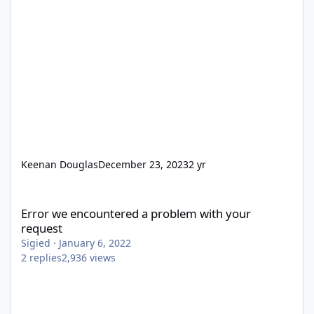
Keenan Douglas
December 23, 2023
2 yr
Error we encountered a problem with your request
Error we encountered a problem with your
request
Sigied
·
January 6, 2022
2
replies
2,936
views