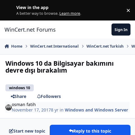
Skip to content
View in the app
×
Di
A better way to browse.
Learn more
.
WinCert.net Forums
Sign In
Home
WinCert.net International
WinCert.net Turkish
W
Windows 10 da Bilgisayar bakımını
devre dışı bırakalım
windows 10
Share
Followers
osman fatih
November 17, 2017
8 yr
in
Windows and Windows Server
Start new topic
Reply to this topic