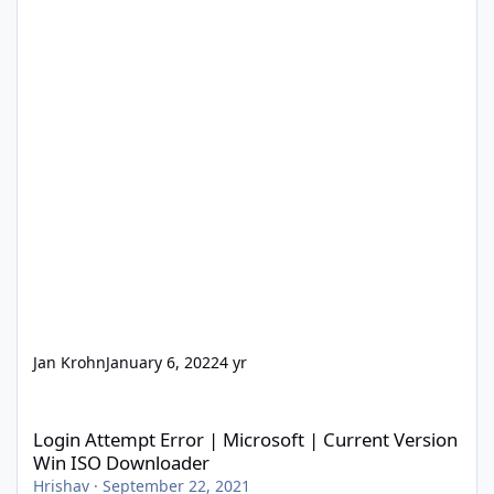
Jan Krohn
January 6, 2022
4 yr
Login Attempt Error | Microsoft | Current Version Win ISO Dow
Login Attempt Error | Microsoft | Current Version
Win ISO Downloader
Hrishav
·
September 22, 2021