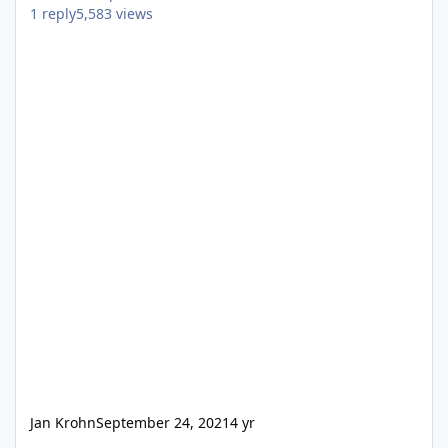
1
reply
5,583
views
Jan Krohn
September 24, 2021
4 yr