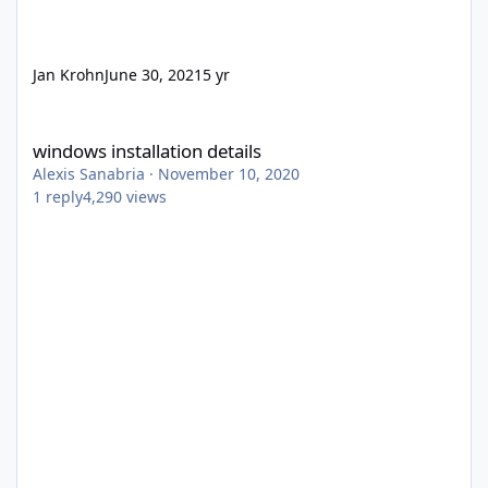
Jan Krohn
June 30, 2021
5 yr
windows installation details
windows installation details
Alexis Sanabria
·
November 10, 2020
1
reply
4,290
views