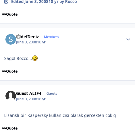
Edited
June 3, 2008
18 yr
by Rocco
Quote
Author stats
SedefDeniz
Members
June 3, 2008
18 yr
Sağol Rocco...
Quote
Guest ALtF4
Guests
June 3, 2008
18 yr
Lisanslı bir Kaspersky kullanıcısı olarak gercekten cok g
Quote