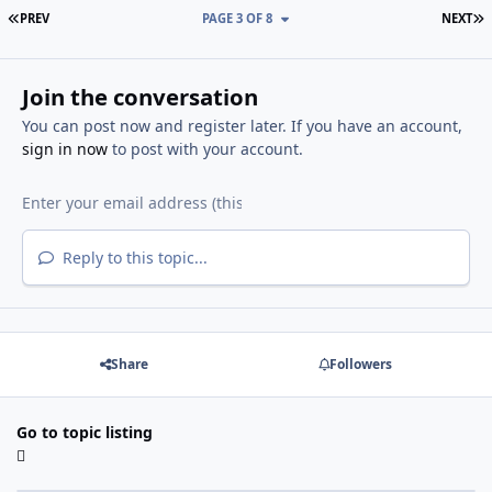
FIRST PAGE
L
PREV
PAGE 3 OF 8
NEXT
Join the conversation
You can post now and register later. If you have an account,
sign in now
to post with your account.
Reply to this topic...
Share
Followers
Go to topic listing