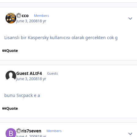
Author stats
Rocco
Members
June 3, 2008
18 yr
Lisanslı bir Kaspersky kullanıcısı olarak gercekten cok g
Quote
Guest ALtF4
Guests
June 3, 2008
18 yr
bunu Svcpack e a
Quote
Author stats
baris7seven
Members
June 4, 2008
18 yr