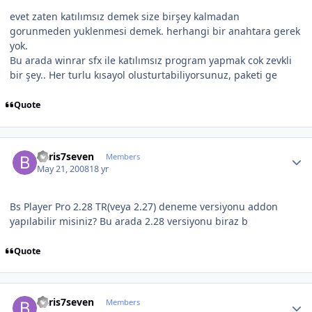
evet zaten katılımsız demek size birşey kalmadan
gorunmeden yuklenmesi demek. herhangi bir anahtara gerek
yok.
Bu arada winrar sfx ile katılımsız program yapmak cok zevkli
bir şey.. Her turlu kısayol olusturtabiliyorsunuz, paketi ge
Quote
Author stats
baris7seven
Members
May 21, 2008
18 yr
Bs Player Pro 2.28 TR(veya 2.27) deneme versiyonu addon
yapılabilir misiniz? Bu arada 2.28 versiyonu biraz b
Quote
Author stats
baris7seven
Members