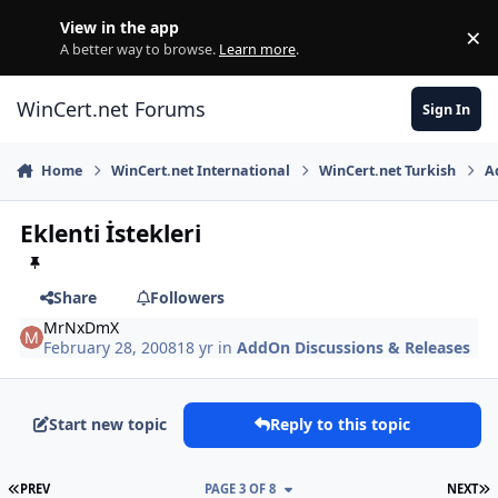
Skip to content
View in the app
×
Di
A better way to browse.
Learn more
.
WinCert.net Forums
Sign In
Home
WinCert.net International
WinCert.net Turkish
A
Eklenti İstekleri
Share
Followers
MrNxDmX
February 28, 2008
18 yr
in
AddOn Discussions & Releases
Start new topic
Reply to this topic
FIRST PAGE
L
PREV
PAGE 3 OF 8
NEXT