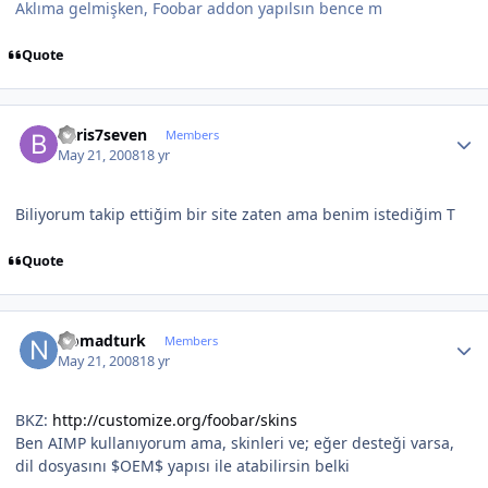
Aklıma gelmişken, Foobar addon yapılsın bence m
Quote
Author stats
baris7seven
Members
May 21, 2008
18 yr
Biliyorum takip ettiğim bir site zaten ama benim istediğim T
Quote
Author stats
Nomadturk
Members
May 21, 2008
18 yr
BKZ:
http://customize.org/foobar/skins
Ben AIMP kullanıyorum ama, skinleri ve; eğer desteği varsa,
dil dosyasını $OEM$ yapısı ile atabilirsin belki