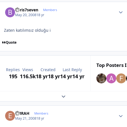
Author stats
baris7seven
Members
May 20, 2008
18 yr
Zaten katılımsız olduğu i
Quote
Top Posters I
Replies
Views
Created
Last Reply
195
116.5k
18 yr
18 yr
14 yr
14 yr
Expand topic overview
Author stats
EMRAH
Members
May 21, 2008
18 yr