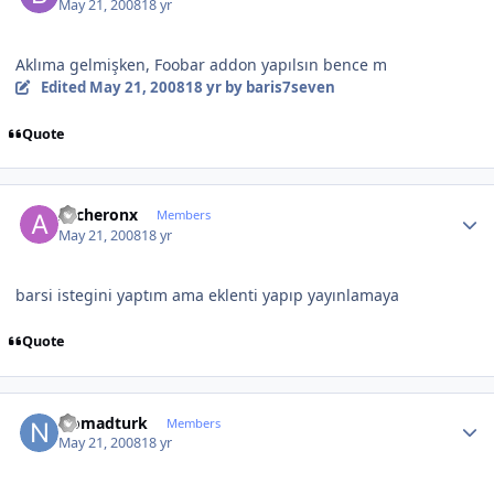
May 21, 2008
18 yr
Aklıma gelmişken, Foobar addon yapılsın bence m
Edited
May 21, 2008
18 yr
by baris7seven
Quote
Author stats
Archeronx
Members
May 21, 2008
18 yr
barsi istegini yaptım ama eklenti yapıp yayınlamaya
Quote
Author stats
Nomadturk
Members
May 21, 2008
18 yr