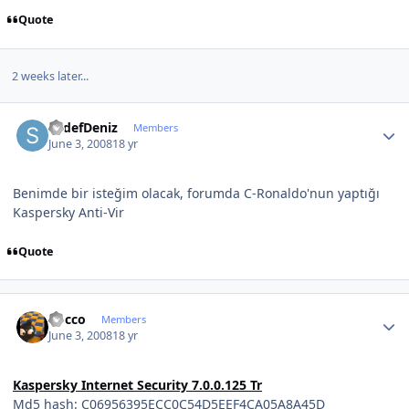
Quote
2 weeks later...
Author stats
SedefDeniz
Members
June 3, 2008
18 yr
Benimde bir isteğim olacak, forumda C-Ronaldo'nun yaptığı
Kaspersky Anti-Vir
Quote
Author stats
Rocco
Members
June 3, 2008
18 yr
Kaspersky Internet Security 7.0.0.125 Tr
Md5 hash: C06956395ECC0C54D5EEF4CA05A8A45D