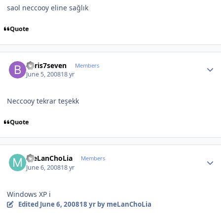
saol neccooy eline sağlık
Quote
Author stats
baris7seven
Members
June 5, 2008
18 yr
Neccooy tekrar teşekk
Quote
Author stats
meLanChoLia
Members
June 6, 2008
18 yr
Windows XP i
Edited
June 6, 2008
18 yr
by meLanChoLia