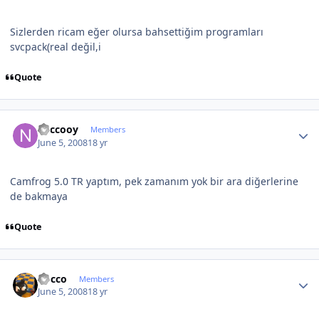
Sizlerden ricam eğer olursa bahsettiğim programları
svcpack(real değil,i
Quote
Author stats
neccooy
Members
June 5, 2008
18 yr
Camfrog 5.0 TR yaptım, pek zamanım yok bir ara diğerlerine
de bakmaya
Quote
Author stats
Rocco
Members
June 5, 2008
18 yr