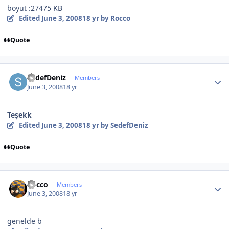
boyut :27475 KB
Edited
June 3, 2008
18 yr
by Rocco
Quote
Author stats
SedefDeniz
Members
June 3, 2008
18 yr
Teşekk
Edited
June 3, 2008
18 yr
by SedefDeniz
Quote
Author stats
Rocco
Members
June 3, 2008
18 yr
genelde b