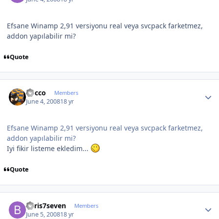
Efsane Winamp 2,91 versiyonu real veya svcpack farketmez,
addon yapılabilir mi?
Quote
Author stats
Rocco
Members
June 4, 2008
18 yr
Efsane Winamp 2,91 versiyonu real veya svcpack farketmez,
addon yapılabilir mi?
Iyi fikir listeme ekledim...
Quote
Author stats
baris7seven
Members
June 5, 2008
18 yr