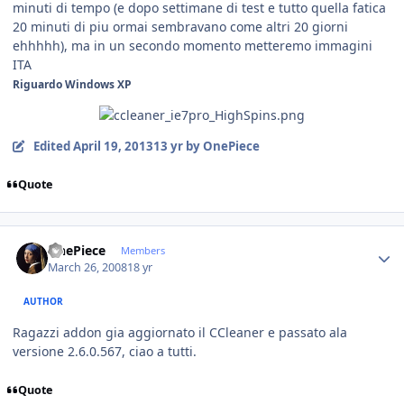
minuti di tempo (e dopo settimane di test e tutto quella fatica
20 minuti di piu ormai sembravano come altri 20 giorni
ehhhhh), ma in un secondo momento metteremo immagini
ITA
Riguardo Windows XP
Edited
April 19, 2013
13 yr
by OnePiece
Quote
Author stats
OnePiece
Members
March 26, 2008
18 yr
AUTHOR
Ragazzi addon gia aggiornato il CCleaner e passato ala
versione 2.6.0.567, ciao a tutti.
Quote