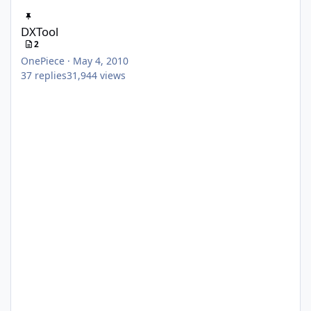
DXTool
DXTool
2
OnePiece
·
May 4, 2010
37
replies
31,944
views