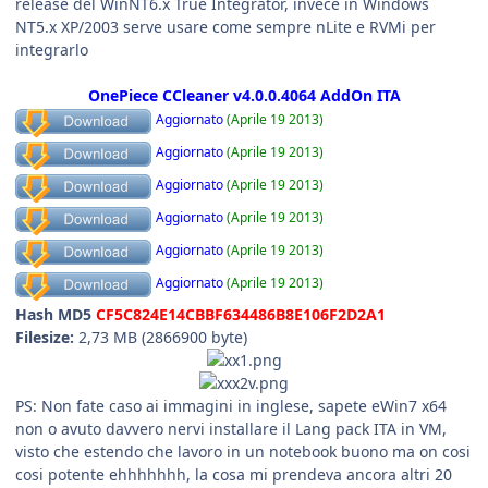
release del WinNT6.x True Integrator, invece in Windows
NT5.x XP/2003 serve usare come sempre nLite e RVMi per
integrarlo
OnePiece CCleaner v4.0.0.4064 AddOn ITA
Aggiornato
(Aprile 19 2013)
Aggiornato
(Aprile 19 2013)
Aggiornato
(Aprile 19 2013)
Aggiornato
(Aprile 19 2013)
Aggiornato
(Aprile 19 2013)
Aggiornato
(Aprile 19 2013)
Hash MD5
CF5C824E14CBBF634486B8E106F2D2A1
Filesize:
2,73 MB (2866900 byte)
PS: Non fate caso ai immagini in inglese, sapete eWin7 x64
non o avuto davvero nervi installare il Lang pack ITA in VM,
visto che estendo che lavoro in un notebook buono ma on cosi
cosi potente ehhhhhhh, la cosa mi prendeva ancora altri 20