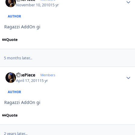
November 10, 2010
15 yr
AUTHOR
Ragazzi AddOn gi
Quote
5 months later...
Author stats
OnePiece
Members
April 17, 2011
15 yr
AUTHOR
Ragazzi AddOn gi
Quote
2 years later...