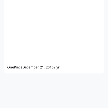
OnePiece
December 21, 2016
9 yr