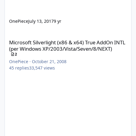
OnePiece
July 13, 2017
9 yr
Microsoft Silverlight (x86 & x64) True AddOn INTL (per Windows
Microsoft Silverlight (x86 & x64) True AddOn INTL
(per Windows XP/2003/Vista/Seven/8/NEXT)
2
OnePiece
·
October 21, 2008
45
replies
33,547
views