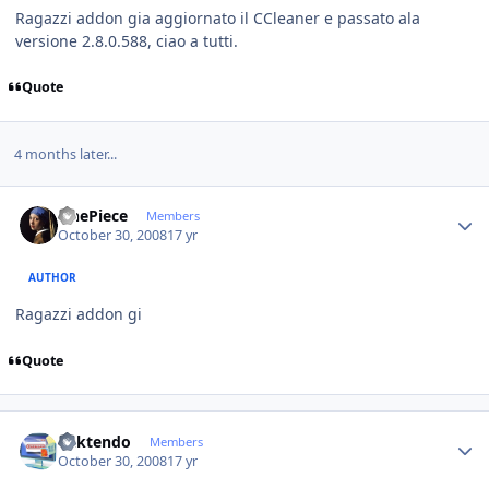
Ragazzi addon gia aggiornato il CCleaner e passato ala
versione 2.8.0.588, ciao a tutti.
Quote
4 months later...
Author stats
OnePiece
Members
October 30, 2008
17 yr
AUTHOR
Ragazzi addon gi
Quote
Author stats
ricktendo
Members
October 30, 2008
17 yr