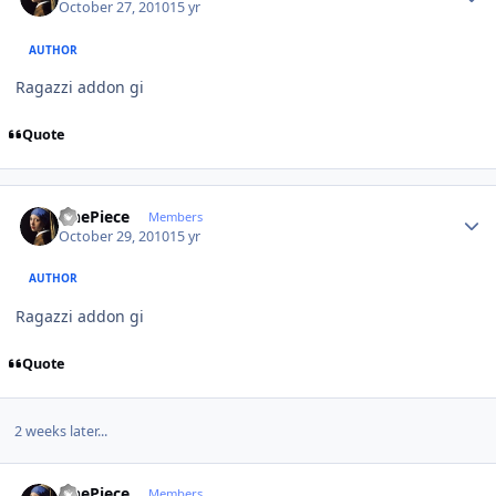
October 27, 2010
15 yr
AUTHOR
Ragazzi addon gi
Quote
Author stats
OnePiece
Members
October 29, 2010
15 yr
AUTHOR
Ragazzi addon gi
Quote
2 weeks later...
Author stats
OnePiece
Members