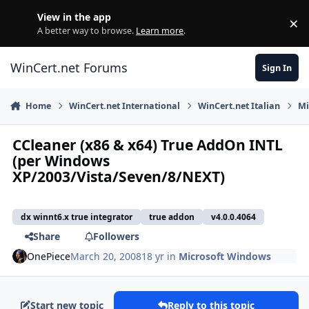
Skip to content
View in the app
×
Di
A better way to browse.
Learn more
.
WinCert.net Forums
Sign In
Home
WinCert.net International
WinCert.net Italian
Mi
CCleaner (x86 & x64) True AddOn INTL
(per Windows
XP/2003/Vista/Seven/8/NEXT)
dx winnt6.x true integrator
true addon
v4.0.0.4064
Share
Followers
OnePiece
March 20, 2008
18 yr
in
Microsoft Windows
Start new topic
Reply to this topic