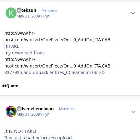
Author stats
krtekzuh
Members
May 31, 2009
17 yr
http://www.hr-
host.com/wincert/OnePiece/On...0_AddOn_ITA.CAB
is FAKE
my download from
http://www.hr-
host.com/wincert/OnePiece/On...0_AddOn_ITA.CAB
337792b and unpack entries_CCleaner.ini 0b :-D
Quote
Author stats
Kelsenellenelvian
Members
May 31, 2009
17 yr
It IS NOT FAKE!
It is just a bad or broken upload...