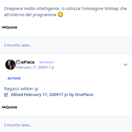
Onepiece molto intelligente, si utilizza l'immagine bitmap che
all'interno del programma
Quote
3 months later...
Author stats
OnePiece
Members
February 17, 2009
17 yr
AUTHOR
Ragazzi addon gi
Edited
February 17, 2009
17 yr
by OnePiece
Quote
3 months later...