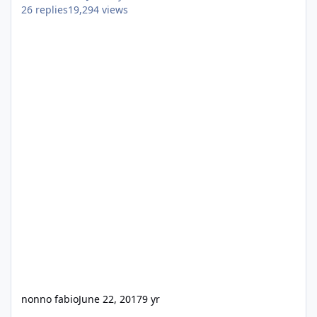
26
replies
19,294
views
nonno fabio
June 22, 2017
9 yr