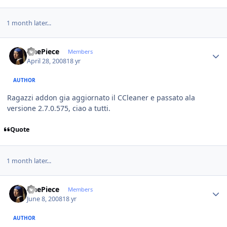
1 month later...
Author stats
OnePiece
Members
April 28, 2008
18 yr
AUTHOR
Ragazzi addon gia aggiornato il CCleaner e passato ala
versione 2.7.0.575, ciao a tutti.
Quote
1 month later...
Author stats
OnePiece
Members
June 8, 2008
18 yr
AUTHOR