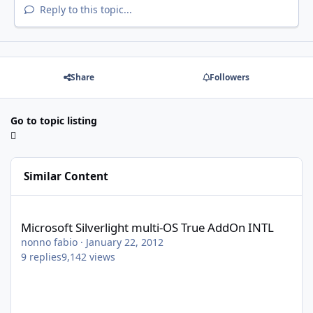
Reply to this topic...
Share
Followers
Go to topic listing
Similar Content
Microsoft Silverlight multi-OS True AddOn INTL
Microsoft Silverlight multi-OS True AddOn INTL
nonno fabio
·
January 22, 2012
9
replies
9,142
views