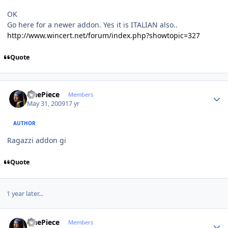
OK
Go here for a newer addon. Yes it is ITALIAN also..
http://www.wincert.net/forum/index.php?showtopic=327
Quote
Author stats
OnePiece
Members
May 31, 2009
17 yr
AUTHOR
Ragazzi addon gi
Quote
1 year later...
Author stats
OnePiece
Members