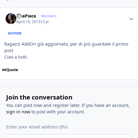
Author stats
OnePiece
Members
April 19, 2013
13 yr
AUTHOR
Ragazzi AddOn già aggiornato, per di più guardate il primo
post
Ciao a tutti.
Quote
Join the conversation
You can post now and register later. If you have an account,
sign in now
to post with your account.