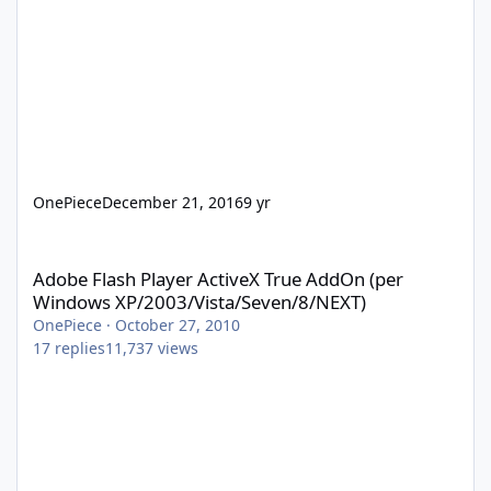
OnePiece
December 21, 2016
9 yr
Adobe Flash Player ActiveX True AddOn (per Windows XP/2003/V
Adobe Flash Player ActiveX True AddOn (per
Windows XP/2003/Vista/Seven/8/NEXT)
OnePiece
·
October 27, 2010
17
replies
11,737
views