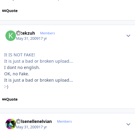
Quote
Author stats
krtekzuh
Members
May 31, 2009
17 yr
It IS NOT FAKE!
It is just a bad or broken upload...
I dont no english.
OK, no Fake.
It is just a bad or broken upload...
:-)
Quote
Author stats
Kelsenellenelvian
Members
May 31, 2009
17 yr