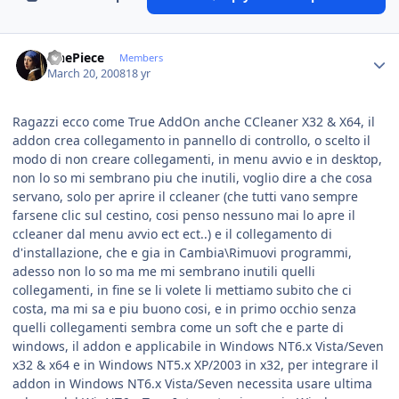
Author stats
OnePiece
Members
March 20, 2008
18 yr
Ragazzi ecco come True AddOn anche CCleaner X32 & X64, il
addon crea collegamento in pannello di controllo, o scelto il
modo di non creare collegamenti, in menu avvio e in desktop,
non lo so mi sembrano piu che inutili, voglio dire a che cosa
servano, solo per aprire il ccleaner (che tutti vano sempre
farsene clic sul cestino, cosi penso nessuno mai lo apre il
ccleaner dal menu avvio ect ect..) e il collegamento di
d'installazione, che e gia in Cambia\Rimuovi programmi,
adesso non lo so ma me mi sembrano inutili quelli
collegamenti, in fine se li volete li mettiamo subito che ci
costa, ma mi sa e piu buono cosi, e in primo occhio senza
quelli collegamenti sembra come un soft che e parte di
windows, il addon e applicabile in Windows NT6.x Vista/Seven
x32 & x64 e in Windows NT5.x XP/2003 in x32, per integrare il
addon in Windows NT6.x Vista/Seven necessita usare ultima