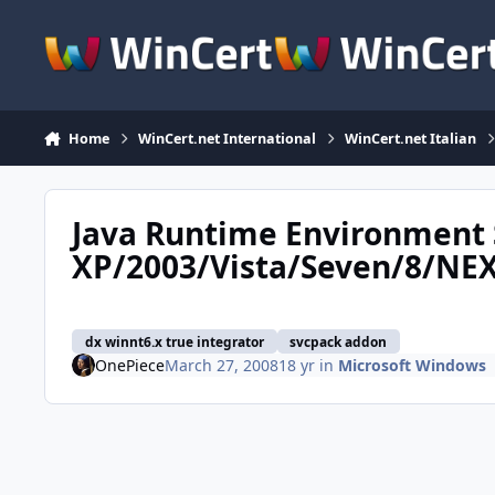
Skip to content
Home
WinCert.net International
WinCert.net Italian
Java Runtime Environment
XP/2003/Vista/Seven/8/NEX
dx winnt6.x true integrator
svcpack addon
OnePiece
March 27, 2008
18 yr
in
Microsoft Windows