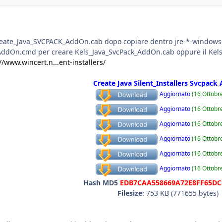
Create_Java_SVCPACK_AddOn.cab dopo copiare dentro jre-*-windows-
dOn.cmd per creare Kels_Java_SvcPack_AddOn.cab oppure il Kels_J
//www.wincert.n...ent-installers/
Create Java Silent_Installers Svcpac
Aggiornato
(16 Ottobr
Aggiornato
(16 Ottobr
Aggiornato
(16 Ottobr
Aggiornato
(16 Ottobr
Aggiornato
(16 Ottobr
Aggiornato
(16 Ottobr
Hash MD5
EDB7CAA558669A72E8FF65DC
Filesize:
753 KB (771655 bytes)