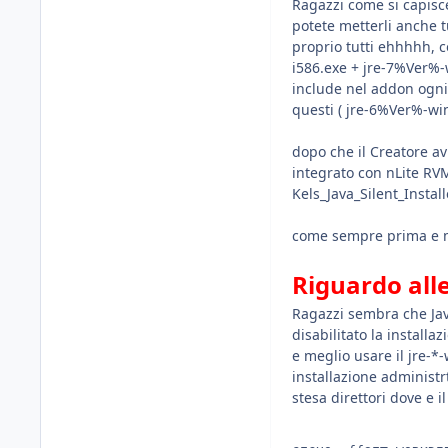
Ragazzi come si capisce
potete metterli anche 
proprio tutti ehhhhh, 
i586.exe + jre-7%Ver%-
include nel addon ogni 
questi ( jre-6%Ver%-wi
dopo che il Creatore av
integrato con nLite RV
Kels_Java_Silent_Instal
come sempre prima e m
Riguardo all
Ragazzi sembra che Java
disabilitato la install
e meglio usare il jre-*
installazione administr
stesa direttori dove e i