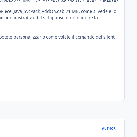
SvcPack"::MOVE /Y "*jre-*-windows-*.exe" "OnePiece_Java_
nePiece_Java_SvcPack_AddOn.cab 71 MB, come si vede e lo
e administrativa del setup.msi per diminuire la
i potete personalizzarlo come volete il comando del silent
AUTHOR