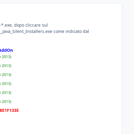
*.exe, dopo cliccare sul
ava_Silent_Installers.exe come indicato dal
k AddOn
e 2013)
e 2013)
e 2013)
e 2013)
e 2013)
e 2013)
8E1F133E