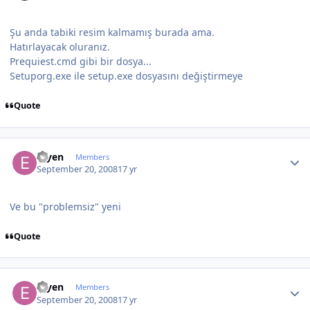
Şu anda tabiki resim kalmamış burada ama.
Hatırlayacak oluranız.
Prequiest.cmd gibi bir dosya...
Setuporg.exe ile setup.exe dosyasını değiştirmeye
Quote
Author stats
eryen
Members
September 20, 2008
17 yr
Ve bu "problemsiz" yeni
Quote
Author stats
eryen
Members
September 20, 2008
17 yr