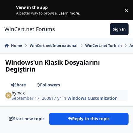
Skip to content
View in the app
×
Di
A better way to browse.
Learn more
.
WinCert.net Forums
Sign In
Home
WinCert.net International
WinCert.net Turkish
A
Windows'un Klasik Dosyalarını
Degiştirin
Share
Followers
bymax
September 17, 2008
17 yr
in
Windows Customization
Start new topic
Reply to this topic