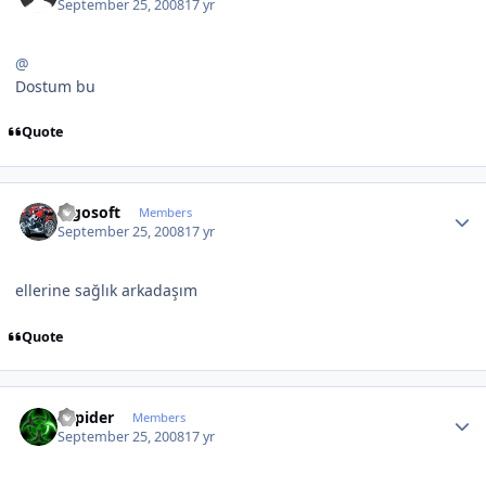
September 25, 2008
17 yr
@
Dostum bu
Quote
Author stats
logosoft
Members
September 25, 2008
17 yr
ellerine sağlık arkadaşım
Quote
Author stats
Sapider
Members
September 25, 2008
17 yr