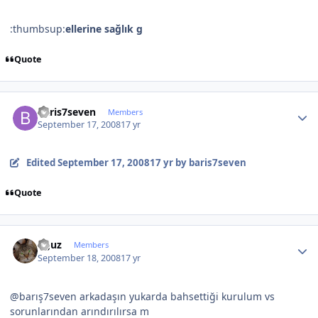
:thumbsup:
ellerine sağlık g
Quote
Author stats
baris7seven
Members
September 17, 2008
17 yr
Edited
September 17, 2008
17 yr
by baris7seven
Quote
Author stats
oguz
Members
September 18, 2008
17 yr
@barış7seven arkadaşın yukarda bahsettiği kurulum vs
sorunlarından arındırılırsa m