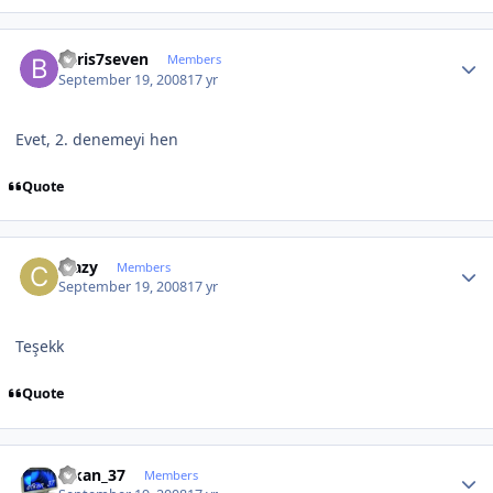
Author stats
baris7seven
Members
September 19, 2008
17 yr
Evet, 2. denemeyi hen
Quote
Author stats
crazy
Members
September 19, 2008
17 yr
Teşekk
Quote
Author stats
efkan_37
Members