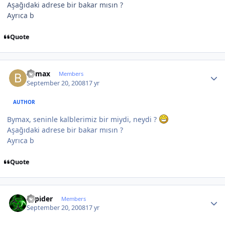
Aşağıdaki adrese bir bakar mısın ?
Ayrıca b
Quote
Author stats
bymax
Members
September 20, 2008
17 yr
AUTHOR
Bymax, seninle kalblerimiz bir miydi, neydi ?
Aşağıdaki adrese bir bakar mısın ?
Ayrıca b
Quote
Author stats
Sapider
Members
September 20, 2008
17 yr