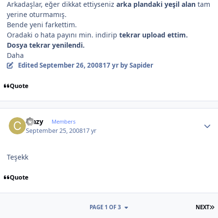
Arkadaşlar, eğer dikkat ettiyseniz
arka plandaki yeşil alan
tam
yerine oturmamış.
Bende yeni farkettim.
Oradaki o hata payını min. indirip
tekrar upload ettim.
Dosya tekrar yenilendi.
Daha
Edited
September 26, 2008
17 yr
by Sapider
Quote
Author stats
crazy
Members
September 25, 2008
17 yr
Teşekk
Quote
L
PAGE 1 OF 3
NEXT