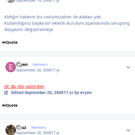
September 19, 2008
17 yr
Aldığın hatanın bu costumization ile alakası yok.
Kullandığınız başka bir eklenti kurulum aşamasında seruporg
dosyasını değiştiremeye
Quote
Author stats
eryen
Members
September 20, 2008
17 yr
EK: Bu ileti yazılırken
Edited
September 20, 2008
17 yr
by eryen
Quote
Author stats
oguz
Members
September 20, 2008
17 yr