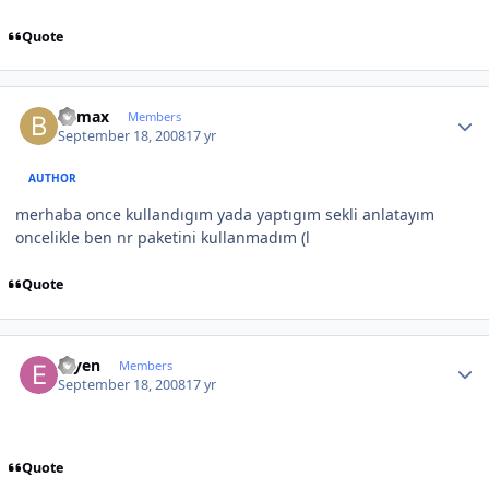
Quote
Author stats
bymax
Members
September 18, 2008
17 yr
AUTHOR
merhaba once kullandıgım yada yaptıgım sekli anlatayım
oncelikle ben nr paketini kullanmadım (l
Quote
Author stats
eryen
Members
September 18, 2008
17 yr
Quote