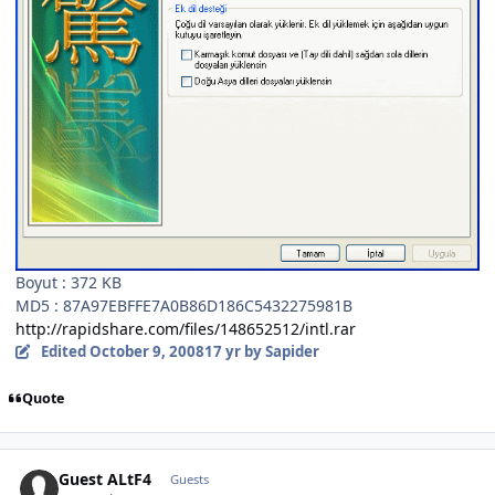
Boyut : 372 KB
MD5 : 87A97EBFFE7A0B86D186C5432275981B
http://rapidshare.com/files/148652512/intl.rar
Edited
October 9, 2008
17 yr
by Sapider
Quote
Guest ALtF4
Guests