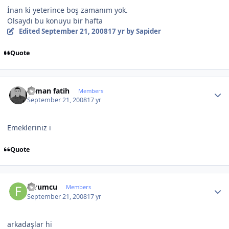
İnan ki yeterince boş zamanım yok.
Olsaydı bu konuyu bir hafta
Edited
September 21, 2008
17 yr
by Sapider
Quote
Author stats
osman fatih
Members
September 21, 2008
17 yr
Emekleriniz i
Quote
Author stats
forumcu
Members
September 21, 2008
17 yr
arkadaşlar hi