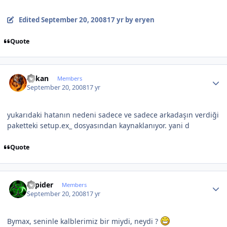
Edited
September 20, 2008
17 yr
by eryen
Quote
Author stats
hakan
Members
September 20, 2008
17 yr
yukarıdaki hatanın nedeni sadece ve sadece arkadaşın verdiği
paketteki setup.ex_ dosyasından kaynaklanıyor. yani d
Quote
Author stats
Sapider
Members
September 20, 2008
17 yr
Bymax, seninle kalblerimiz bir miydi, neydi ?