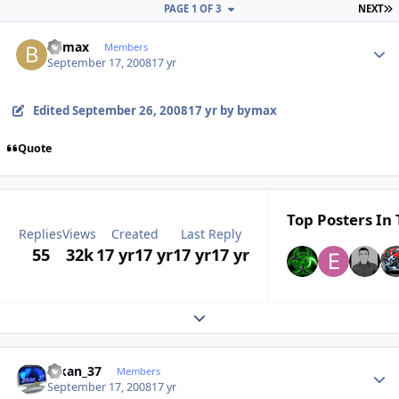
L
PAGE 1 OF 3
NEXT
Author stats
bymax
Members
September 17, 2008
17 yr
Edited
September 26, 2008
17 yr
by bymax
Quote
Top Posters In 
Replies
Views
Created
Last Reply
55
32k
17 yr
17 yr
17 yr
17 yr
Expand topic overview
Author stats
efkan_37
Members
September 17, 2008
17 yr