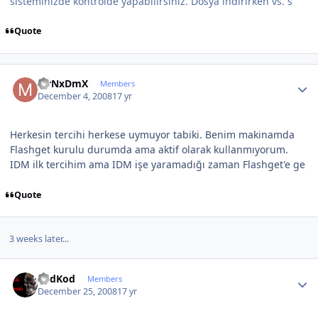
sisteminizde kontrolde yapabilirsiniz. Dosya indirirken vs. s
Quote
Author stats
MrNxDmX
Members
December 4, 2008
17 yr
Herkesin tercihi herkese uymuyor tabiki. Benim makinamda
Flashget kurulu durumda ama aktif olarak kullanmıyorum.
IDM ilk tercihim ama IDM işe yaramadığı zaman Flashget'e ge
Quote
3 weeks later...
Author stats
RedKod
Members
December 25, 2008
17 yr