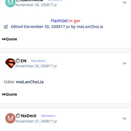
November 26, 2008
17 yr
FlashGet
'in
ger
Edited
December 30, 2008
17 yr
by meLanChoLia
Quote
Author stats
ALEN
Members
November 26, 2008
17 yr
tskler
meLanChoLia
Quote
Author stats
MrNxDmX
Members
November 27, 2008
17 yr