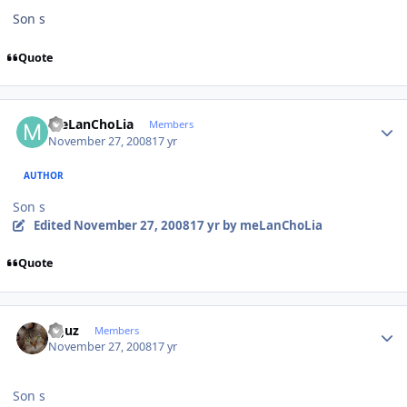
Son s
Quote
Author stats
meLanChoLia
Members
November 27, 2008
17 yr
AUTHOR
Son s
Edited
November 27, 2008
17 yr
by meLanChoLia
Quote
Author stats
oguz
Members
November 27, 2008
17 yr
Son s