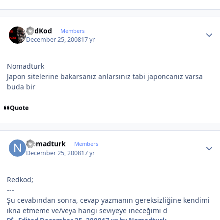
Author stats
RedKod
Members
December 25, 2008
17 yr
Nomadturk
Japon sitelerine bakarsanız anlarsınız tabi japoncanız varsa
buda bir
Quote
Author stats
Nomadturk
Members
December 25, 2008
17 yr
Redkod;
---
Şu cevabından sonra, cevap yazmanın gereksizliğine kendimi
ikna etmeme ve/veya hangi seviyeye ineceğimi d