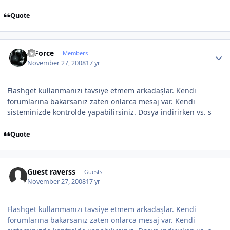
Quote
Author stats
X-Force
Members
November 27, 2008
17 yr
Flashget kullanmanızı tavsiye etmem arkadaşlar. Kendi
forumlarına bakarsanız zaten onlarca mesaj var. Kendi
sisteminizde kontrolde yapabilirsiniz. Dosya indirirken vs. s
Quote
Guest raverss
Guests
November 27, 2008
17 yr
Flashget kullanmanızı tavsiye etmem arkadaşlar. Kendi
forumlarına bakarsanız zaten onlarca mesaj var. Kendi