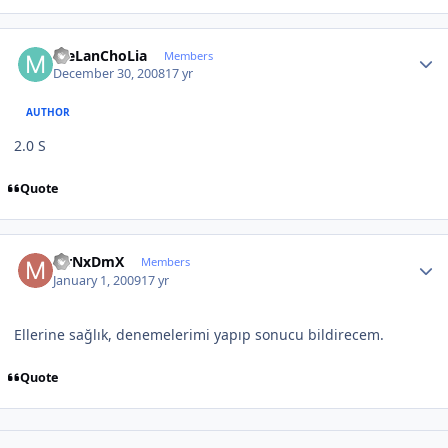
Author stats
meLanChoLia
Members
December 30, 2008
17 yr
AUTHOR
2.0 S
Quote
Author stats
MrNxDmX
Members
January 1, 2009
17 yr
Ellerine sağlık, denemelerimi yapıp sonucu bildirecem.
Quote