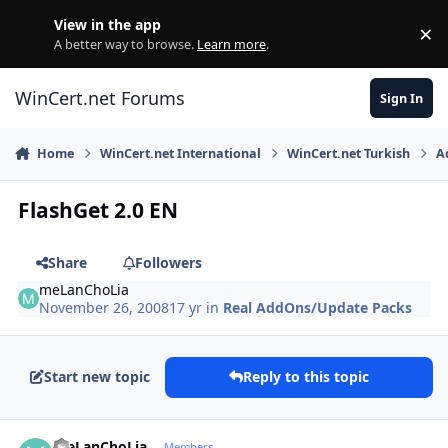
Skip to content
View in the app
×
Di
A better way to browse.
Learn more
.
WinCert.net Forums
Sign In
Home
WinCert.net International
WinCert.net Turkish
A
FlashGet 2.0 EN
Share
Followers
meLanChoLia
November 26, 2008
17 yr
in
Real AddOns/Update Packs
Start new topic
Reply to this topic
Author stats
meLanChoLia
Members