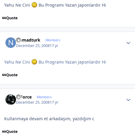
Yahu Ne Cini
Bu Programı Yazan Japonlardır Hi
Quote
Author stats
Nomadturk
Members
December 25, 2008
17 yr
Yahu Ne Cini
Bu Programı Yazan Japonlardır Hi
Quote
Author stats
X-Force
Members
December 25, 2008
17 yr
Kullanmaya devam et arkadaşım, yazdığım c
Quote