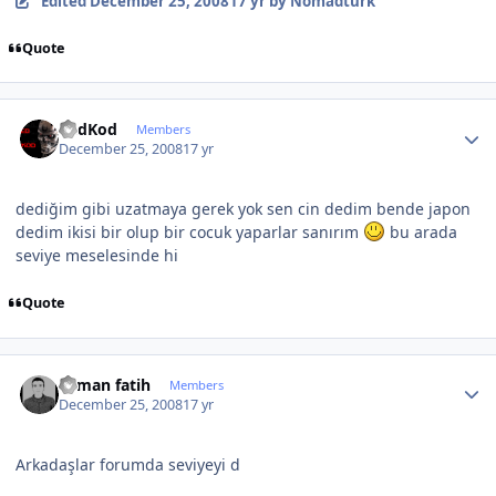
Edited
December 25, 2008
17 yr
by Nomadturk
Quote
Author stats
RedKod
Members
December 25, 2008
17 yr
dediğim gibi uzatmaya gerek yok sen cin dedim bende japon
dedim ikisi bir olup bir cocuk yaparlar sanırım
bu arada
seviye meselesinde hi
Quote
Author stats
osman fatih
Members
December 25, 2008
17 yr
Arkadaşlar forumda seviyeyi d