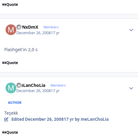
Quote
Author stats
MrNxDmX
Members
December 26, 2008
17 yr
Flashget'in 2,0 s
Quote
Author stats
meLanChoLia
Members
December 26, 2008
17 yr
AUTHOR
Teşekk
Edited
December 26, 2008
17 yr
by meLanChoLia
Quote