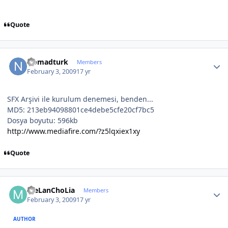
Quote
Author stats
Nomadturk
Members
February 3, 2009
17 yr
SFX Arşivi ile kurulum denemesi, benden...
MD5: 213eb94098801ce4debe5cfe20cf7bc5
Dosya boyutu: 596kb
http://www.mediafire.com/?z5lqxiex1xy
Quote
Author stats
meLanChoLia
Members
February 3, 2009
17 yr
AUTHOR