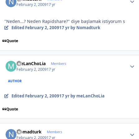
February 2, 2009
17 yr
"Neden...? Neden Rapidshare?" diye başlamak istiyorum s
Edited
February 2, 2009
17 yr
by Nomadturk
Quote
Author stats
meLanChoLia
Members
February 2, 2009
17 yr
AUTHOR
Edited
February 2, 2009
17 yr
by meLanChoLia
Quote
Author stats
Nomadturk
Members
February 2, 2009
17 yr