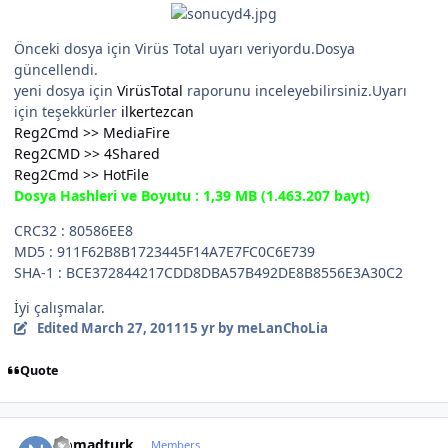
Önceki dosya için Virüs Total uyarı veriyordu.Dosya
güncellendi.
yeni dosya için
VirüsTotal
raporunu inceleyebilirsiniz.Uyarı
için teşekkürler
ilkertezcan
Reg2Cmd >> MediaFire
Reg2CMD >> 4Shared
Reg2Cmd >> HotFile
Dosya Hashleri ve Boyutu : 1,39 MB (1.463.207 bayt)
CRC32 : 80586EE8
MD5 : 911F62B8B1723445F14A7E7FC0C6E739
SHA-1 : BCE372844217CDD8DBA57B492DE8B8556E3A30C2
İyi çalışmalar.
Edited
March 27, 2011
15 yr
by meLanChoLia
Quote
Author stats
Nomadturk
Members