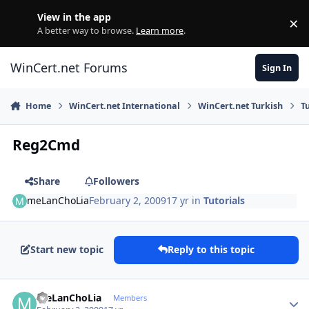
Skip to content
View in the app
×
Di
A better way to browse.
Learn more
.
WinCert.net Forums
Sign In
Home
WinCert.net International
WinCert.net Turkish
T
Reg2Cmd
Share
Followers
meLanChoLia
February 2, 2009
17 yr
in
Tutorials
Start new topic
Reply to this topic
Author stats
meLanChoLia
Members