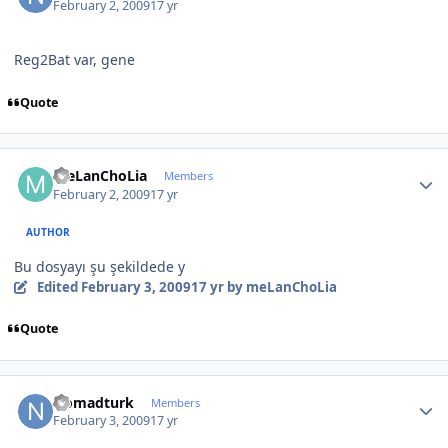
February 2, 2009
17 yr
Reg2Bat var, gene
Quote
Author stats
meLanChoLia
Members
February 2, 2009
17 yr
AUTHOR
Bu dosyayı şu şekildede y
Edited
February 3, 2009
17 yr
by meLanChoLia
Quote
Author stats
Nomadturk
Members
February 3, 2009
17 yr