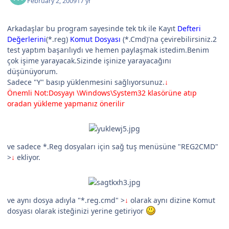
February 2, 2009
17 yr
Arkadaşlar bu program sayesinde tek tık ile Kayıt
Defteri
Değerlerini
(*.reg)
Komut Dosyası
(*.Cmd)'na çevirebilirsiniz.2
test yaptım başarılıydı ve hemen paylaşmak istedim.Benim
çok işime yarayacak.Sizinde işinize yarayacağını
düşünüyorum.
Sadece "Y" basıp yüklenmesini sağlıyorsunuz.
↓
Önemli Not:Dosyayı \Windows\System32 klasörüne atıp
oradan yükleme yapmanız önerilir
ve sadece *.Reg dosyaları için sağ tuş menüsüne "REG2CMD"
>
↓
ekliyor.
ve aynı dosya adıyla "*.reg.cmd" >
↓
olarak aynı dizine Komut
dosyası olarak isteğinizi yerine getiriyor