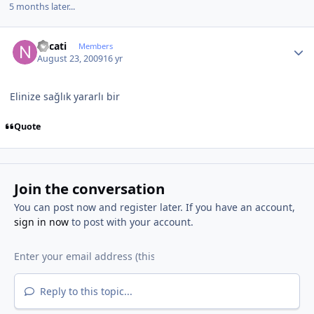
5 months later...
Author stats
necati
Members
August 23, 2009
16 yr
Elinize sağlık yararlı bir
Quote
Join the conversation
You can post now and register later. If you have an account,
sign in now
to post with your account.
Reply to this topic...