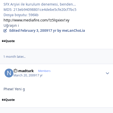
SFX Arşivi ile kurulum denemesi, benden...
MD5: 213eb94098801ce4debe5cfe20cf7bc5
Dosya boyutu: 596kb
http://www.mediafire.com/?z5lqxiex1xy
Uğraşın i
Edited
February 3, 2009
17 yr
by meLanChoLia
Quote
1 month later...
Author stats
Nomadturk
Members
March 20, 2009
17 yr
Phew! Yeni g
Quote