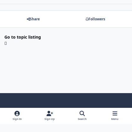
Share
Followers
Go to topic listing
Light Mode
Dark Mode
System Preference
f
x
i
y
a
n
o
Sign In
Sign Up
Search
Menu
Language
Privacy Policy
Contact Us
Cookies
c
s
u
Copyright © HeiDoc V.O.F. – Vaals / The Netherlands