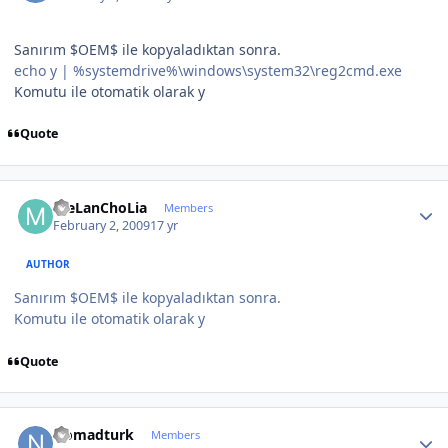
Sanırım $OEM$ ile kopyaladıktan sonra.
echo y | %systemdrive%\windows\system32\reg2cmd.exe
Komutu ile otomatik olarak y
Quote
Author stats
meLanChoLia
Members
February 2, 2009
17 yr
AUTHOR
Sanırım $OEM$ ile kopyaladıktan sonra.
Komutu ile otomatik olarak y
Quote
Author stats
Nomadturk
Members