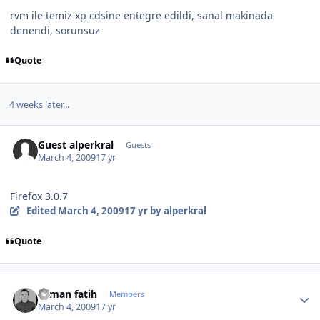
rvm ile temiz xp cdsine entegre edildi, sanal makinada
denendi, sorunsuz
Quote
4 weeks later...
Guest alperkral
Guests
March 4, 2009
17 yr
Firefox 3.0.7
Edited
March 4, 2009
17 yr
by alperkral
Quote
Author stats
osman fatih
Members
March 4, 2009
17 yr