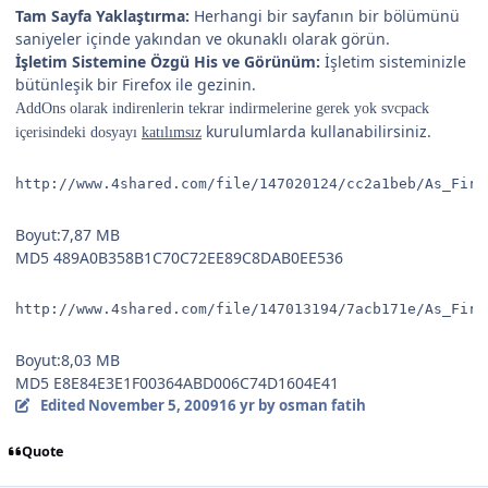
Tam Sayfa Yaklaştırma:
Herhangi bir sayfanın bir bölümünü
saniyeler içinde yakından ve okunaklı olarak görün.
İşletim Sistemine Özgü His ve Görünüm:
İşletim sisteminizle
bütünleşik bir Firefox ile gezinin.
AddOns olarak indirenlerin tekrar indirmelerine gerek yok svcpack
kurulumlarda kullanabilirsiniz.
içerisindeki dosyayı
katılımsız
http://www.4shared.com/file/147020124/cc2a1beb/As_Fire
Boyut:7,87 MB
MD5 489A0B358B1C70C72EE89C8DAB0EE536
http://www.4shared.com/file/147013194/7acb171e/As_Fire
Boyut:8,03 MB
MD5 E8E84E3E1F00364ABD006C74D1604E41
Edited
November 5, 2009
16 yr
by osman fatih
Quote