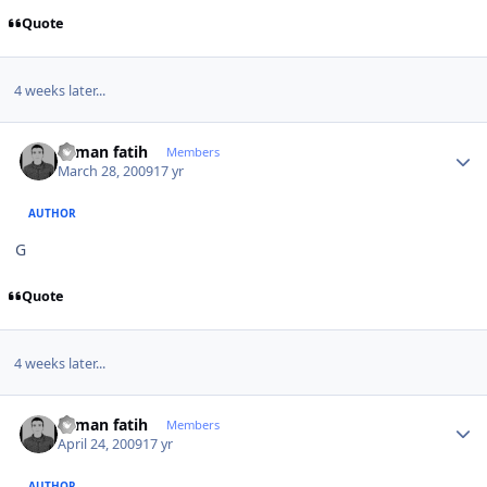
Quote
4 weeks later...
Author stats
osman fatih
Members
March 28, 2009
17 yr
AUTHOR
G
Quote
4 weeks later...
Author stats
osman fatih
Members
April 24, 2009
17 yr
AUTHOR