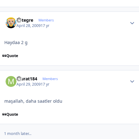
Author stats
entegre
Members
April 28, 2009
17 yr
Haydaa 2 g
Quote
Author stats
murat184
Members
April 29, 2009
17 yr
maşallah, daha saatler oldu
Quote
1 month later...