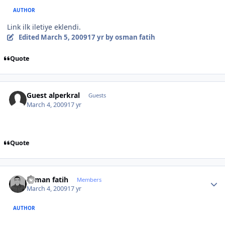
AUTHOR
Link ilk iletiye eklendi.
Edited
March 5, 2009
17 yr
by osman fatih
Quote
Guest alperkral
Guests
March 4, 2009
17 yr
Quote
Author stats
osman fatih
Members
March 4, 2009
17 yr
AUTHOR