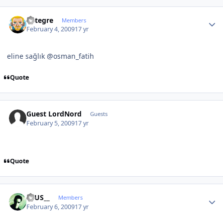
Author stats
entegre
Members
February 4, 2009
17 yr
eline sağlık @osman_fatih
Quote
Guest LordNord
Guests
February 5, 2009
17 yr
Quote
Author stats
ZEUS__
Members
February 6, 2009
17 yr