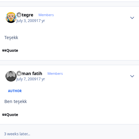
Author stats
entegre
Members
July 3, 2009
17 yr
Teşekk
Quote
Author stats
osman fatih
Members
July 7, 2009
17 yr
AUTHOR
Ben teşekk
Quote
3 weeks later...