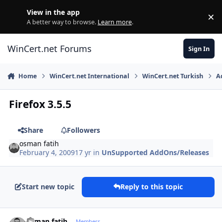
Skip to content
View in the app
×
Di
A better way to browse.
Learn more
.
WinCert.net Forums
Sign In
Home
WinCert.net International
WinCert.net Turkish
A
Firefox 3.5.5
Share
Followers
osman fatih
February 4, 2009
17 yr
in
UnSupported AddOns/Releases
Start new topic
Reply to this topic
Author stats
osman fatih
Members