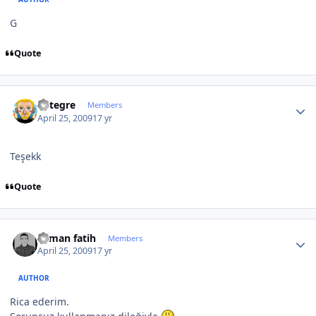
G
Quote
Author stats
entegre
Members
April 25, 2009
17 yr
Teşekk
Quote
Author stats
osman fatih
Members
April 25, 2009
17 yr
AUTHOR
Rica ederim.