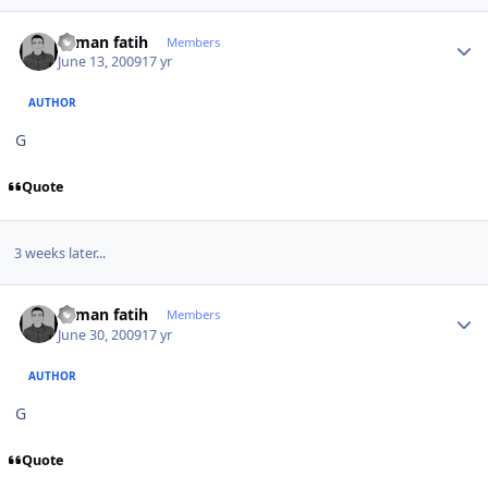
Author stats
osman fatih
Members
June 13, 2009
17 yr
AUTHOR
G
Quote
3 weeks later...
Author stats
osman fatih
Members
June 30, 2009
17 yr
AUTHOR
G
Quote