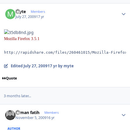
Author stats
myte
Members
July 27, 2009
17 yr
Mozilla Firefox 3.5.1
http://rapidshare.com/files/260461015/Mozilla-Firefox_
Edited
July 27, 2009
17 yr
by myte
Quote
3 months later...
Author stats
osman fatih
Members
November 5, 2009
16 yr
AUTHOR