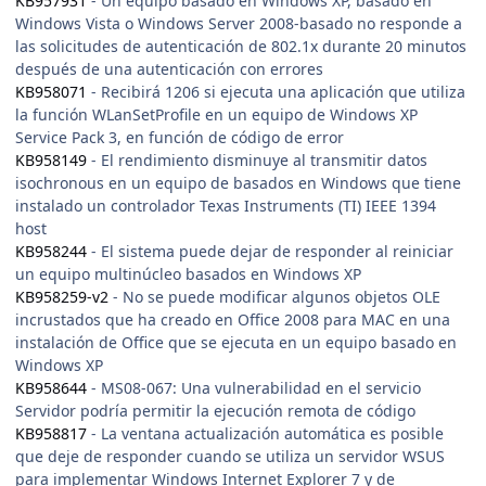
KB957931
- Un equipo basado en Windows XP, basado en
Windows Vista o Windows Server 2008-basado no responde a
las solicitudes de autenticación de 802.1x durante 20 minutos
después de una autenticación con errores
KB958071
- Recibirá 1206 si ejecuta una aplicación que utiliza
la función WLanSetProfile en un equipo de Windows XP
Service Pack 3, en función de código de error
KB958149
- El rendimiento disminuye al transmitir datos
isochronous en un equipo de basados en Windows que tiene
instalado un controlador Texas Instruments (TI) IEEE 1394
host
KB958244
- El sistema puede dejar de responder al reiniciar
un equipo multinúcleo basados en Windows XP
KB958259-v2
- No se puede modificar algunos objetos OLE
incrustados que ha creado en Office 2008 para MAC en una
instalación de Office que se ejecuta en un equipo basado en
Windows XP
KB958644
- MS08-067: Una vulnerabilidad en el servicio
Servidor podría permitir la ejecución remota de código
KB958817
- La ventana actualización automática es posible
que deje de responder cuando se utiliza un servidor WSUS
para implementar Windows Internet Explorer 7 y de