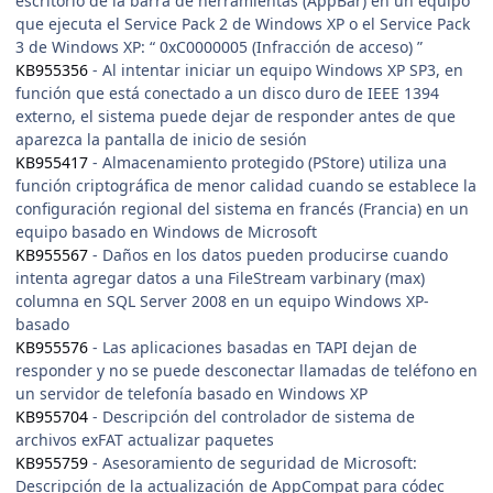
escritorio de la barra de herramientas (AppBar) en un equipo
que ejecuta el Service Pack 2 de Windows XP o el Service Pack
3 de Windows XP: “ 0xC0000005 (Infracción de acceso) ”
KB955356
- Al intentar iniciar un equipo Windows XP SP3, en
función que está conectado a un disco duro de IEEE 1394
externo, el sistema puede dejar de responder antes de que
aparezca la pantalla de inicio de sesión
KB955417
- Almacenamiento protegido (PStore) utiliza una
función criptográfica de menor calidad cuando se establece la
configuración regional del sistema en francés (Francia) en un
equipo basado en Windows de Microsoft
KB955567
- Daños en los datos pueden producirse cuando
intenta agregar datos a una FileStream varbinary (max)
columna en SQL Server 2008 en un equipo Windows XP-
basado
KB955576
- Las aplicaciones basadas en TAPI dejan de
responder y no se puede desconectar llamadas de teléfono en
un servidor de telefonía basado en Windows XP
KB955704
- Descripción del controlador de sistema de
archivos exFAT actualizar paquetes
KB955759
- Asesoramiento de seguridad de Microsoft:
Descripción de la actualización de AppCompat para códec