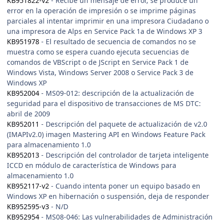
KB951822-v2
- Recibe un mensaje de error, se produce un
error en la operación de impresión o se imprime páginas
parciales al intentar imprimir en una impresora Ciudadano o
una impresora de Alps en Service Pack 1a de Windows XP 3
KB951978
- El resultado de secuencia de comandos no se
muestra como se espera cuando ejecuta secuencias de
comandos de VBScript o de JScript en Service Pack 1 de
Windows Vista, Windows Server 2008 o Service Pack 3 de
Windows XP
KB952004
- MS09-012: descripción de la actualización de
seguridad para el dispositivo de transacciones de MS DTC:
abril de 2009
KB952011
- Descripción del paquete de actualización de v2.0
(IMAPIv2.0) imagen Mastering API en Windows Feature Pack
para almacenamiento 1.0
KB952013
- Descripción del controlador de tarjeta inteligente
ICCD en módulo de característica de Windows para
almacenamiento 1.0
KB952117-v2
- Cuando intenta poner un equipo basado en
Windows XP en hibernación o suspensión, deja de responder
KB952595-v3
- N/D
KB952954
- MS08-046: Las vulnerabilidades de Administración