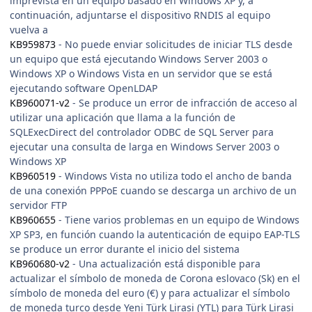
imprevista en un equipo basado en Windows XP y, a
continuación, adjuntarse el dispositivo RNDIS al equipo
vuelva a
KB959873
- No puede enviar solicitudes de iniciar TLS desde
un equipo que está ejecutando Windows Server 2003 o
Windows XP o Windows Vista en un servidor que se está
ejecutando software OpenLDAP
KB960071-v2
- Se produce un error de infracción de acceso al
utilizar una aplicación que llama a la función de
SQLExecDirect del controlador ODBC de SQL Server para
ejecutar una consulta de larga en Windows Server 2003 o
Windows XP
KB960519
- Windows Vista no utiliza todo el ancho de banda
de una conexión PPPoE cuando se descarga un archivo de un
servidor FTP
KB960655
- Tiene varios problemas en un equipo de Windows
XP SP3, en función cuando la autenticación de equipo EAP-TLS
se produce un error durante el inicio del sistema
KB960680-v2
- Una actualización está disponible para
actualizar el símbolo de moneda de Corona eslovaco (Sk) en el
símbolo de moneda del euro (€) y para actualizar el símbolo
de moneda turco desde Yeni Türk Lirasi (YTL) para Türk Lirasi