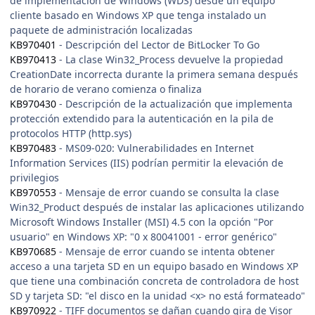
de implementación de Windows (WDS) desde un equipo
cliente basado en Windows XP que tenga instalado un
paquete de administración localizadas
KB970401
- Descripción del Lector de BitLocker To Go
KB970413
- La clase Win32_Process devuelve la propiedad
CreationDate incorrecta durante la primera semana después
de horario de verano comienza o finaliza
KB970430
- Descripción de la actualización que implementa
protección extendido para la autenticación en la pila de
protocolos HTTP (http.sys)
KB970483
- MS09-020: Vulnerabilidades en Internet
Information Services (IIS) podrían permitir la elevación de
privilegios
KB970553
- Mensaje de error cuando se consulta la clase
Win32_Product después de instalar las aplicaciones utilizando
Microsoft Windows Installer (MSI) 4.5 con la opción "Por
usuario" en Windows XP: "0 x 80041001 - error genérico"
KB970685
- Mensaje de error cuando se intenta obtener
acceso a una tarjeta SD en un equipo basado en Windows XP
que tiene una combinación concreta de controladora de host
SD y tarjeta SD: "el disco en la unidad <x> no está formateado"
KB970922
- TIFF documentos se dañan cuando gira de Visor