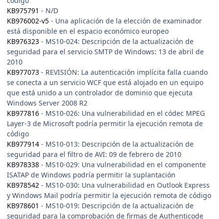
código
KB975791
- N/D
KB976002-v5
- Una aplicación de la elección de examinador
está disponible en el espacio económico europeo
KB976323
- MS10-024: Descripción de la actualización de
seguridad para el servicio SMTP de Windows: 13 de abril de
2010
KB977073
- REVISIÓN: La autenticación implícita falla cuando
se conecta a un servicio WCF que está alojado en un equipo
que está unido a un controlador de dominio que ejecuta
Windows Server 2008 R2
KB977816
- MS10-026: Una vulnerabilidad en el códec MPEG
Layer-3 de Microsoft podría permitir la ejecución remota de
código
KB977914
- MS10-013: Descripción de la actualización de
seguridad para el filtro de AVI: 09 de febrero de 2010
KB978338
- MS10-029: Una vulnerabilidad en el componente
ISATAP de Windows podría permitir la suplantación
KB978542
- MS10-030: Una vulnerabilidad en Outlook Express
y Windows Mail podría permitir la ejecución remota de código
KB978601
- MS10-019: Descripción de la actualización de
seguridad para la comprobación de firmas de Authenticode