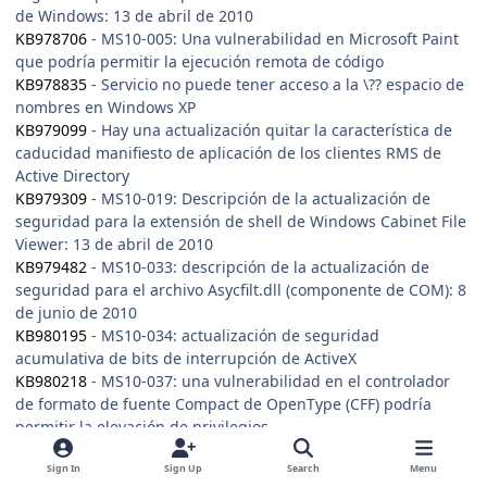
de Windows: 13 de abril de 2010
KB978706
- MS10-005: Una vulnerabilidad en Microsoft Paint
que podría permitir la ejecución remota de código
KB978835
- Servicio no puede tener acceso a la \?? espacio de
nombres en Windows XP
KB979099
- Hay una actualización quitar la característica de
caducidad manifiesto de aplicación de los clientes RMS de
Active Directory
KB979309
- MS10-019: Descripción de la actualización de
seguridad para la extensión de shell de Windows Cabinet File
Viewer: 13 de abril de 2010
KB979482
- MS10-033: descripción de la actualización de
seguridad para el archivo Asycfilt.dll (componente de COM): 8
de junio de 2010
KB980195
- MS10-034: actualización de seguridad
acumulativa de bits de interrupción de ActiveX
KB980218
- MS10-037: una vulnerabilidad en el controlador
de formato de fuente Compact de OpenType (CFF) podría
permitir la elevación de privilegios
KB980436
- MS10-049: unas vulnerabilidades en SChannel
podrían permitir la ejecución remota de código
Sign In
Sign Up
Search
Menu