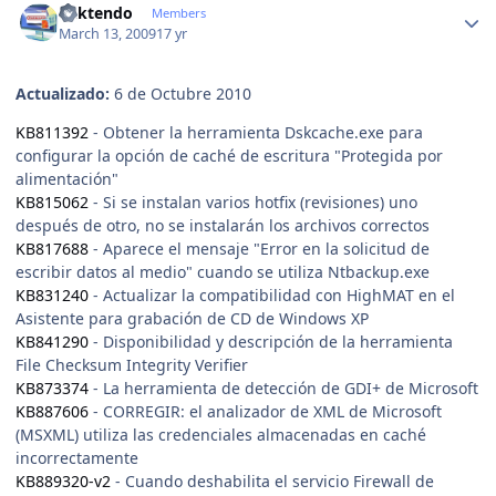
ricktendo
Members
March 13, 2009
17 yr
Actualizado:
6 de Octubre 2010
KB811392
- Obtener la herramienta Dskcache.exe para
configurar la opción de caché de escritura "Protegida por
alimentación"
KB815062
- Si se instalan varios hotfix (revisiones) uno
después de otro, no se instalarán los archivos correctos
KB817688
- Aparece el mensaje "Error en la solicitud de
escribir datos al medio" cuando se utiliza Ntbackup.exe
KB831240
- Actualizar la compatibilidad con HighMAT en el
Asistente para grabación de CD de Windows XP
KB841290
- Disponibilidad y descripción de la herramienta
File Checksum Integrity Verifier
KB873374
- La herramienta de detección de GDI+ de Microsoft
KB887606
- CORREGIR: el analizador de XML de Microsoft
(MSXML) utiliza las credenciales almacenadas en caché
incorrectamente
KB889320-v2
- Cuando deshabilita el servicio Firewall de