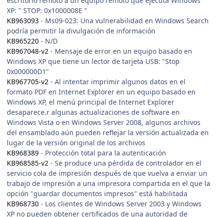
escritorio remoto a un equipo remoto que ejecuta Windows
XP: " STOP: 0x1000008E "
KB963093
- Ms09-023: Una vulnerabilidad en Windows Search
podría permitir la divulgación de información
KB965220
- N/D
KB967048-v2
- Mensaje de error en un equipo basado en
Windows XP que tiene un lector de tarjeta USB: "Stop
0x000000D1"
KB967705-v2
- Al intentar imprimir algunos datos en el
formato PDF en Internet Explorer en un equipo basado en
Windows XP, el menú principal de Internet Explorer
desaparece.r algunas actualizaciones de software en
Windows Vista o en Windows Server 2008, algunos archivos
del ensamblado aún pueden reflejar la versión actualizada en
lugar de la versión original de los archivos
KB968389
- Protección total para la autenticación
KB968585-v2
- Se produce una pérdida de controlador en el
servicio cola de impresión después de que vuelva a enviar un
trabajo de impresión a una impresora compartida en el que la
opción "guardar documentos impresos" está habilitada
KB968730
- Los clientes de Windows Server 2003 y Windows
XP no pueden obtener certificados de una autoridad de