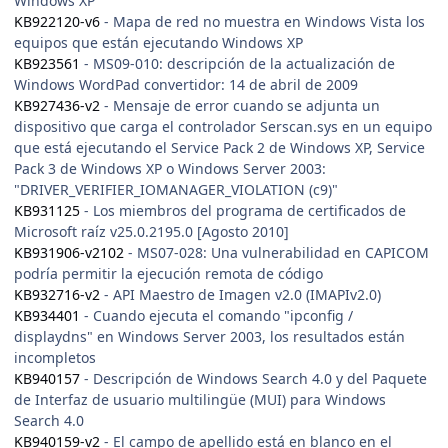
Windows XP
KB922120-v6
- Mapa de red no muestra en Windows Vista los
equipos que están ejecutando Windows XP
KB923561
- MS09-010: descripción de la actualización de
Windows WordPad convertidor: 14 de abril de 2009
KB927436-v2
- Mensaje de error cuando se adjunta un
dispositivo que carga el controlador Serscan.sys en un equipo
que está ejecutando el Service Pack 2 de Windows XP, Service
Pack 3 de Windows XP o Windows Server 2003:
"DRIVER_VERIFIER_IOMANAGER_VIOLATION (c9)"
KB931125
- Los miembros del programa de certificados de
Microsoft raíz v25.0.2195.0 [Agosto 2010]
KB931906-v2102
- MS07-028: Una vulnerabilidad en CAPICOM
podría permitir la ejecución remota de código
KB932716-v2
- API Maestro de Imagen v2.0 (IMAPIv2.0)
KB934401
- Cuando ejecuta el comando "ipconfig /
displaydns" en Windows Server 2003, los resultados están
incompletos
KB940157
- Descripción de Windows Search 4.0 y del Paquete
de Interfaz de usuario multilingüe (MUI) para Windows
Search 4.0
KB940159-v2
- El campo de apellido está en blanco en el