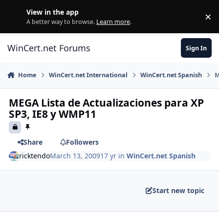
Skip to content
View in the app
×
Di
A better way to browse.
Learn more
.
WinCert.net Forums
Sign In
Home
WinCert.net International
WinCert.net Spanish
M
MEGA Lista de Actualizaciones para XP
SP3, IE8 y WMP11
Share
Followers
ricktendo
March 13, 2009
17 yr
in
WinCert.net Spanish
Start new topic
Author stats