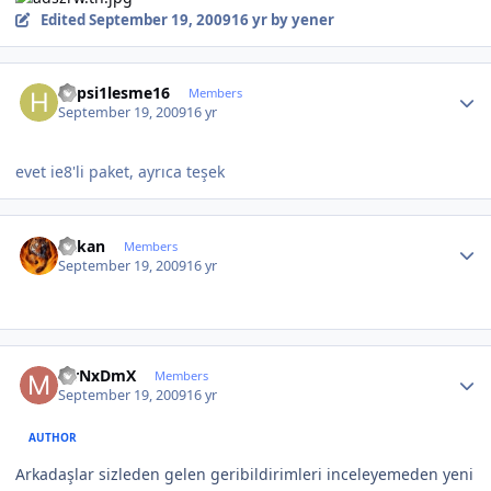
Edited
September 19, 2009
16 yr
by yener
Author stats
hepsi1lesme16
Members
September 19, 2009
16 yr
evet ie8'li paket, ayrıca teşek
Author stats
hakan
Members
September 19, 2009
16 yr
Author stats
MrNxDmX
Members
September 19, 2009
16 yr
AUTHOR
Arkadaşlar sizleden gelen geribildirimleri inceleyemeden yeni