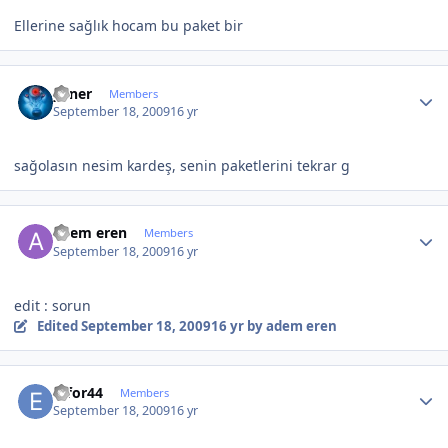
Ellerine sağlık hocam bu paket bir
Author stats
yener
Members
September 18, 2009
16 yr
sağolasın nesim kardeş, senin paketlerini tekrar g
Author stats
adem eren
Members
September 18, 2009
16 yr
edit : sorun
Edited
September 18, 2009
16 yr
by adem eren
Author stats
effor44
Members
September 18, 2009
16 yr