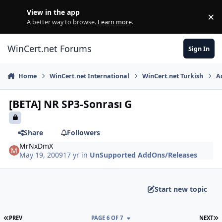
Skip to content
View in the app
×
Di
A better way to browse.
Learn more
.
WinCert.net Forums
Sign In
Home
WinCert.net International
WinCert.net Turkish
A
[BETA] NR SP3-Sonrası G
Share
Followers
MrNxDmX
May 19, 2009
17 yr
in
UnSupported AddOns/Releases
Start new topic
FIRST PAGE
L
PREV
PAGE 6 OF 7
NEXT