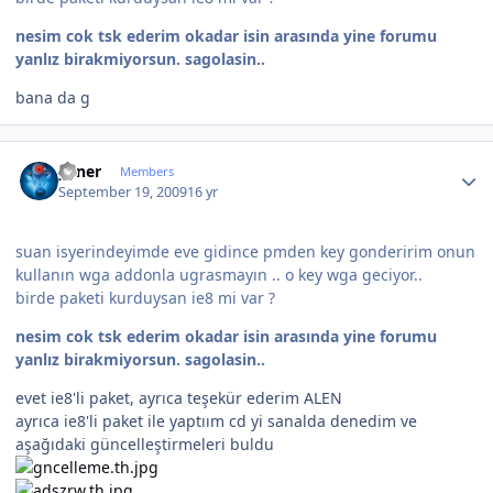
nesim cok tsk ederim okadar isin arasında yine forumu
yanlız birakmiyorsun. sagolasin..
bana da g
Author stats
yener
Members
September 19, 2009
16 yr
suan isyerindeyimde eve gidince pmden key gonderirim onun
kullanın wga addonla ugrasmayın .. o key wga geciyor..
birde paketi kurduysan ie8 mi var ?
nesim cok tsk ederim okadar isin arasında yine forumu
yanlız birakmiyorsun. sagolasin..
evet ie8'li paket, ayrıca teşekür ederim ALEN
ayrıca ie8'li paket ile yaptıım cd yi sanalda denedim ve
aşağıdaki güncelleştirmeleri buldu