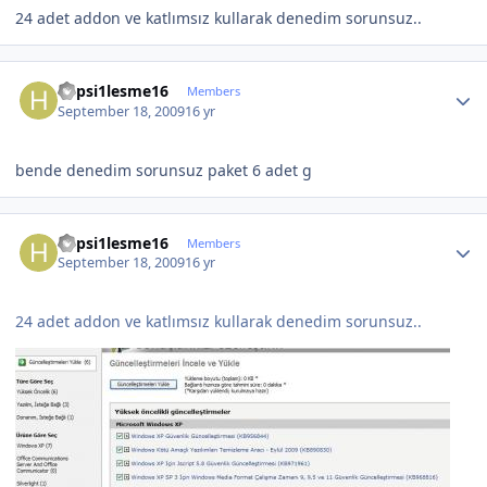
24 adet addon ve katlımsız kullarak denedim sorunsuz..
Author stats
hepsi1lesme16
Members
September 18, 2009
16 yr
bende denedim sorunsuz paket 6 adet g
Author stats
hepsi1lesme16
Members
September 18, 2009
16 yr
24 adet addon ve katlımsız kullarak denedim sorunsuz..