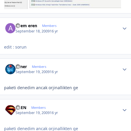
Author stats
adem eren
Members
September 18, 2009
16 yr
edit : sorun
Author stats
yener
Members
September 19, 2009
16 yr
paketi denedim ancak orjinallikten ge
Author stats
ALEN
Members
September 19, 2009
16 yr
paketi denedim ancak orjinallikten ge