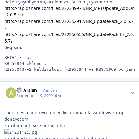
paketi yayınlıyorum, acelem var fazla bişi yaamıcam:
http://rapidshare.com/files/282349974/NR_MRTUpdate_AddOn
_2.0.5.rar
http://rapidshare.com/files/282352917/NR_UpdatePack_2.0.5.7
z
http://rapidshare.com/files/282356555/NR_UpdatePackIE8_2.0.
5.7z
değişim:
BETA4-Final:
KB956844 eklendi.
KB955043-v2 kaldırıldı. (KB956844 ve KB973869 bu yaman
Author stats
Ali Arslan
Members
September 19, 2009
16 yr
sagol nesim indiriyorum en kısa zamanda windows kurup
deneyecem
kurulum bitti size bi kaç bilgi
kurulumdan sonra bu güncellemeleri buldu bunları