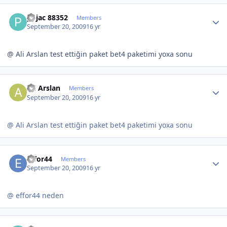
Author stats
pojac 88352
Members
September 20, 2009
16 yr
@ Ali Arslan test ettiğin paket bet4 paketimi yoxa sonu
Author stats
Ali Arslan
Members
September 20, 2009
16 yr
@ Ali Arslan test ettiğin paket bet4 paketimi yoxa sonu
Author stats
effor44
Members
September 20, 2009
16 yr
@ effor44 neden
Author stats