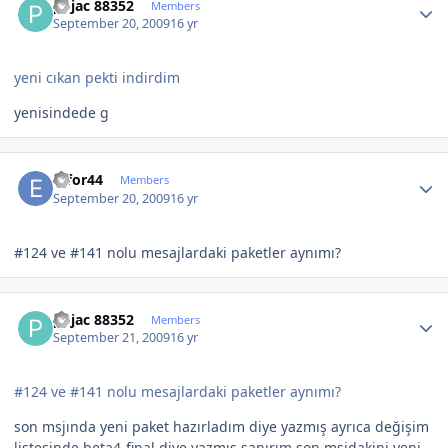
pojac 88352
Members
September 20, 2009
16 yr
yeni cıkan pekti indirdim
yenisindede g
Author stats
effor44
Members
September 20, 2009
16 yr
#124 ve #141 nolu mesajlardaki paketler aynımı?
Author stats
pojac 88352
Members
September 21, 2009
16 yr
#124 ve #141 nolu mesajlardaki paketler aynımı?
son msjında yeni paket hazırladım diye yazmış ayrıca değişim
listesinde beta4-final diye yazmış sanırım son msjdakini yeni