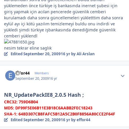
yüklemeden önce türkiye iş bankasında inernet şubesi için
giriş yapmak için acılan pencerede güvenlik cemberi
kurulamadı daha sonra güncellemeleri yükletttim daha sonra
eylül ayı içi kötü yazılım temizlemeyi buldu onu indirdi ve
yükledi şimdi türkiye işbankasında denediğimde güvenlik
cemberi yüklendl
nesim tekrar eline saglık
Edited
September 20, 2009
16 yr
by Ali Arslan
Author stats
effor44
Members
September 20, 2009
16 yr
NR_UpdatePackIE8_2.0.5 Hash ;
CRC32: 759D6B04
MD5: DF99F5E06B11E3B18C6AABB2FEC18243
SHA-1: 648D307CB8FAFC5B12A5C2B0F8856A80CCE2F64F
Edited
September 20, 2009
16 yr
by effor44