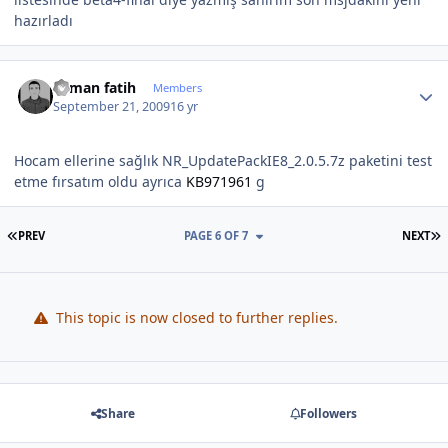
hazırladı
Author stats
osman fatih
Members
September 21, 2009
16 yr
Hocam ellerine sağlık NR_UpdatePackIE8_2.0.5.7z paketini test
etme fırsatım oldu ayrıca
KB971961
g
FIRST PAGE
L
PREV
PAGE 6 OF 7
NEXT
This topic is now closed to further replies.
Share
Followers