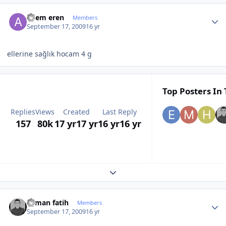
Author stats
adem eren
Members
September 17, 2009
16 yr
ellerine sağlık hocam 4 g
Top Posters In 
Replies
Views
Created
Last Reply
157
80k
17 yr
17 yr
16 yr
16 yr
Expand topic overview
Author stats
osman fatih
Members
September 17, 2009
16 yr