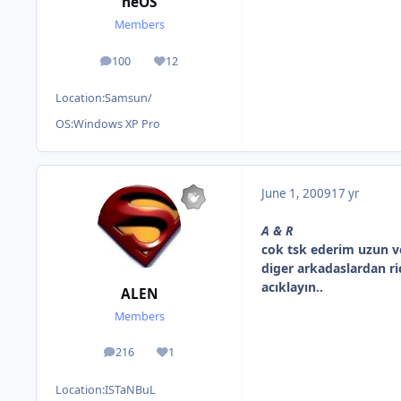
neOS
Members
100
12
posts
Reputation
Location:
Samsun/
OS:
Windows XP Pro
June 1, 2009
17 yr
A & R
cok tsk ederim uzun ve
diger arkadaslardan r
acıklayın..
ALEN
Members
216
1
posts
Reputation
Location:
ISTaNBuL