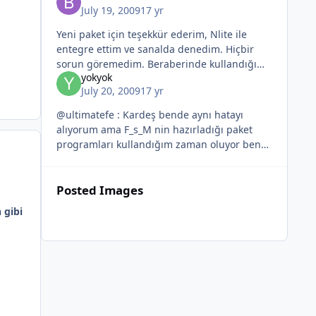
July 19, 2009
17 yr
Yeni paket için teşekkür ederim, Nlite ile
entegre ettim ve sanalda denedim. Hiçbir
sorun göremedim. Beraberinde kullandığım
yokyok
eklentiler: (Bu arada bu eklentileri Nlite ile
July 20, 2009
17 yr
değil Rvm ile entegre ettim,
@ultimatefe : Kardeş bende aynı hatayı
alıyorum ama F_s_M nin hazırladığı paket
programları kullandığım zaman oluyor ben
şunları kullandım o hatayı aldım : 2-
dosyapaylasimi.exe 3-terminalserver.exe 5-
Posted Images
 gibi