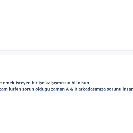
 emek isteyen bir işe kalşışmıssın hll olsun
icam lutfen sorun oldugu zaman A & R arkadasımıza sorunu insan