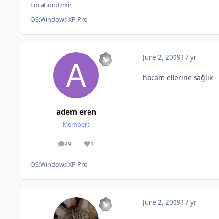
Location:
İzmir
OS:
Windows XP Pro
June 2, 2009
17 yr
hocam ellerine sağlık
adem eren
Members
49
1
posts
Reputation
OS:
Windows XP Pro
June 2, 2009
17 yr