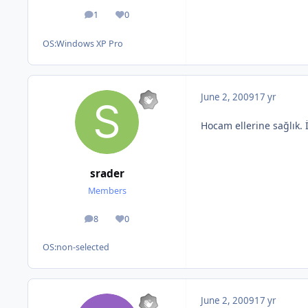
1
0
posts
Reputation
OS:
Windows XP Pro
June 2, 2009
17 yr
Hocam ellerine sağlık. 
srader
Members
8
0
posts
Reputation
OS:
non-selected
June 2, 2009
17 yr