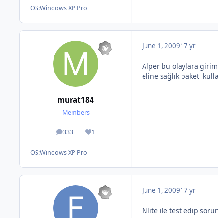
OS:
Windows XP Pro
June 1, 2009
17 yr
Alper bu olaylara gir
eline sağlık paketi k
murat184
Members
333
1
posts
Reputation
OS:
Windows XP Pro
June 1, 2009
17 yr
Nlite ile test edip sor