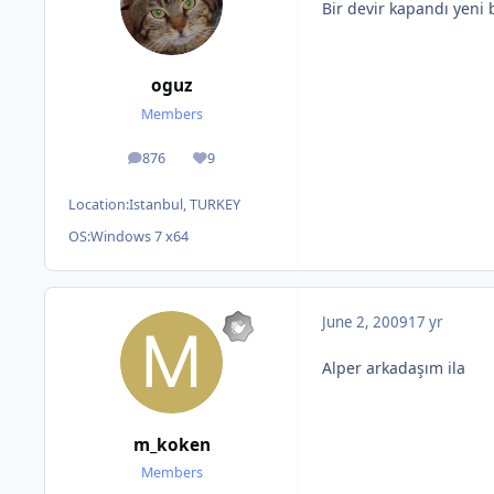
Bir devir kapandı yeni b
oguz
Members
876
9
posts
Reputation
Location:
Istanbul, TURKEY
OS:
Windows 7 x64
June 2, 2009
17 yr
Alper arkadaşım ila
m_koken
Members