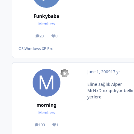
Funkybaba
Members
20
0
posts
Reputation
OS:
Windows XP Pro
June 1, 2009
17 yr
Eline sağlık Alper.
MrNxDmx gidiyor belki 
yerlere
morning
Members
193
1
posts
Reputation