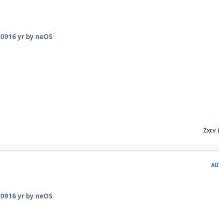
009
16 yr
by neOS
Zxcv
AU
009
16 yr
by neOS