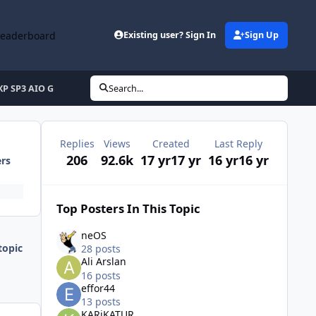
Leaderboard
Existing user? Sign In
Sign Up
XP SP3 AIO G
Search...
Replies
Views
Created
Last Reply
206
92.6k
17 yr
17 yr
16 yr
16 yr
ers
Top Posters In This Topic
neOS
topic
28 posts
Ali Arslan
16 posts
effor44
13 posts
KARiKATUR