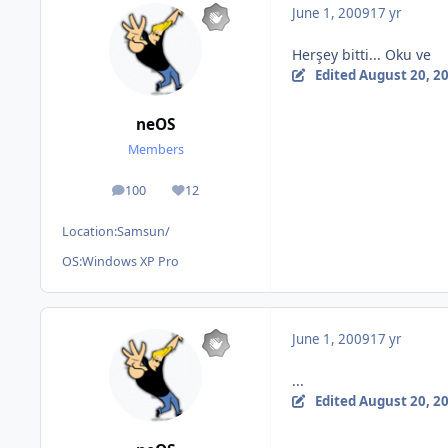
June 1, 2009
17 yr
Herşey bitti... Oku ve
Edited
August 20, 2
neOS
Members
100
12
posts
Reputation
Location:
Samsun/
OS:
Windows XP Pro
June 1, 2009
17 yr
...
Edited
August 20, 2