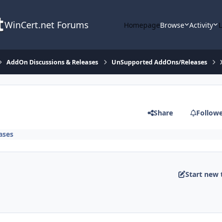
WinCert.net Forums
Homepage
Browse
Activity
AddOn Discussions & Releases
UnSupported AddOns/Releases
Share
Follow
ases
Start new 