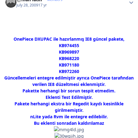
July 28, 2009
17 yr
OnePiece DXUPAC ile hazırlanmış IE8 güncel pakete,
KB974455
KB969897
KB968220
KB971180
KB972260
Güncellemeleri entegre edilmiştir ayrıca OnePiece tarafından
verilen IE8 düzeltmesi eklenmiştir.
Pakette herhangi bir sorun tespit etmedim.
Eklenti Test Edilmiştir.
Pakete herhangi ekstra bir Regedit kaydı kesinlikle
girilmemiştir.
nLite yada Rvm ile entegre edilebilir.
Bu eklenti sonradan kaldırılamaz