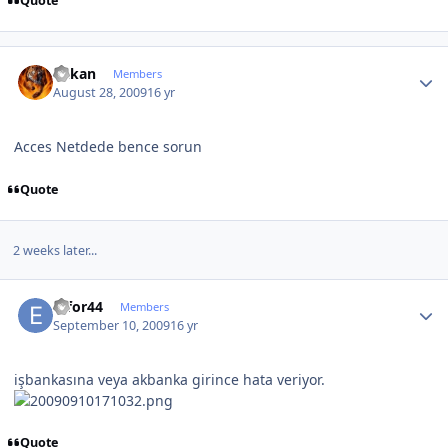
Quote
Author stats
hakan
Members
August 28, 2009
16 yr
Acces Netdede bence sorun
Quote
2 weeks later...
Author stats
effor44
Members
September 10, 2009
16 yr
işbankasına veya akbanka girince hata veriyor.
Quote