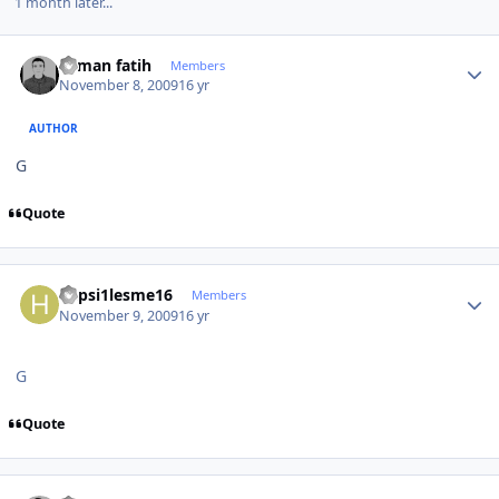
1 month later...
Author stats
osman fatih
Members
November 8, 2009
16 yr
AUTHOR
G
Quote
Author stats
hepsi1lesme16
Members
November 9, 2009
16 yr
G
Quote
Author stats