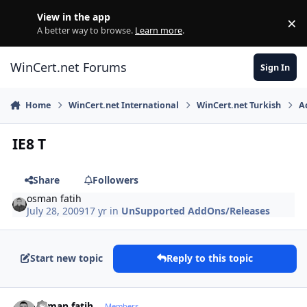
Skip to content
View in the app
×
Di
A better way to browse.
Learn more
.
WinCert.net Forums
Sign In
Home
WinCert.net International
WinCert.net Turkish
A
IE8 T
Share
Followers
osman fatih
July 28, 2009
17 yr
in
UnSupported AddOns/Releases
Start new topic
Reply to this topic
Author stats
osman fatih
Members