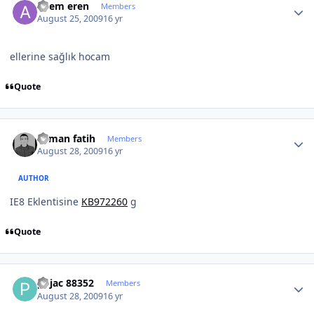
adem eren
Members
August 25, 2009
16 yr
ellerine sağlık hocam
Quote
Author stats
osman fatih
Members
August 28, 2009
16 yr
AUTHOR
IE8 Eklentisine
KB972260
g
Quote
Author stats
pojac 88352
Members
August 28, 2009
16 yr