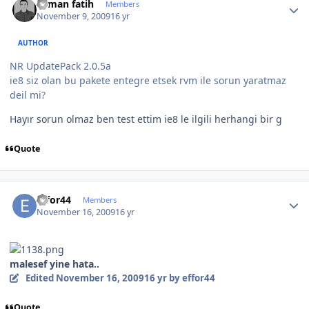
osman fatih
Members
November 9, 2009
16 yr
AUTHOR
NR UpdatePack 2.0.5a
ie8 siz olan bu pakete entegre etsek rvm ile sorun yaratmaz
deil mi?
Hayır sorun olmaz ben test ettim ie8 le ilgili herhangi bir g
Quote
Author stats
effor44
Members
November 16, 2009
16 yr
malesef yine hata..
Edited
November 16, 2009
16 yr
by effor44
Quote