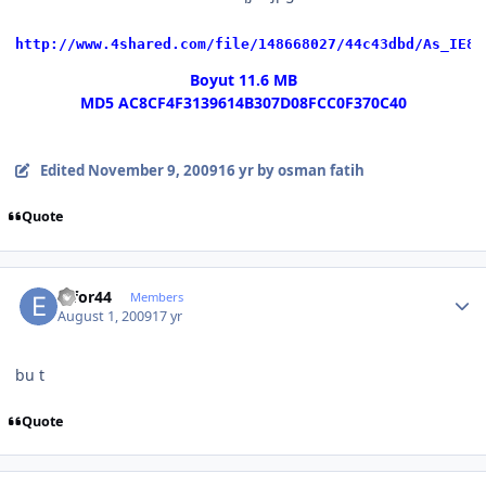
http://www.4shared.com/file/148668027/44c43dbd/As_IE8_
Boyut 11.6 MB
MD5 AC8CF4F3139614B307D08FCC0F370C40
Edited
November 9, 2009
16 yr
by osman fatih
Quote
Author stats
effor44
Members
August 1, 2009
17 yr
bu t
Quote
Author stats