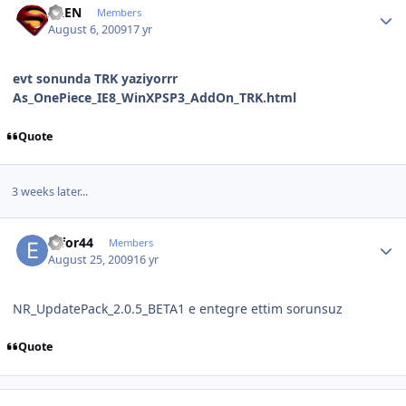
ALEN
Members
August 6, 2009
17 yr
evt sonunda TRK yaziyorrr
As_OnePiece_IE8_WinXPSP3_AddOn_TRK.html
Quote
3 weeks later...
Author stats
effor44
Members
August 25, 2009
16 yr
NR_UpdatePack_2.0.5_BETA1 e entegre ettim sorunsuz
Quote
Author stats