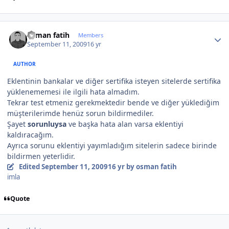
Author stats
osman fatih
Members
September 11, 2009
16 yr
AUTHOR
Eklentinin bankalar ve diğer sertifika isteyen sitelerde sertifika
yüklenememesi ile ilgili hata almadım.
Tekrar test etmeniz gerekmektedir bende ve diğer yüklediğim
müşterilerimde henüz sorun bildirmediler.
Şayet
sorunluysa
ve başka hata alan varsa eklentiyi
kaldıracağım.
Ayrıca sorunu eklentiyi yayımladığım sitelerin sadece birinde
bildirmen yeterlidir.
Edited
September 11, 2009
16 yr
by osman fatih
imla
Quote