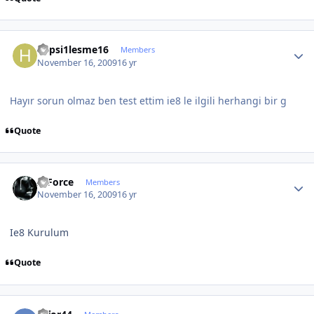
Author stats
hepsi1lesme16
Members
November 16, 2009
16 yr
Hayır sorun olmaz ben test ettim ie8 le ilgili herhangi bir g
Quote
Author stats
X-Force
Members
November 16, 2009
16 yr
Ie8 Kurulum
Quote
Author stats