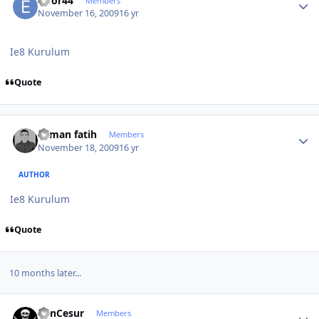
effor44
Members
November 16, 2009
16 yr
Ie8 Kurulum
Quote
Author stats
osman fatih
Members
November 18, 2009
16 yr
AUTHOR
Ie8 Kurulum
Quote
10 months later...
Author stats
BenCesur
Members