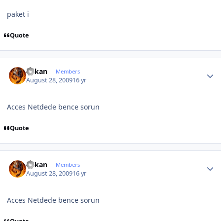
paket i
Quote
Author stats
hakan
Members
August 28, 2009
16 yr
Acces Netdede bence sorun
Quote
Author stats
hakan
Members
August 28, 2009
16 yr
Acces Netdede bence sorun