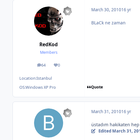
March 30, 2010
16 yr
BLaCk ne zaman
RedKod
Members
64
0
posts
Reputation
Location:
Istanbul
Quote
OS:
Windows XP Pro
March 31, 2010
16 yr
üstadım hakikaten hep
Edited
March 31, 20