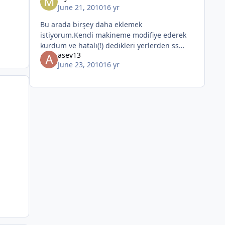
June 21, 2010
16 yr
Bu arada birşey daha eklemek
istiyorum.Kendi makineme modifiye ederek
kurdum ve hatalı(!) dedikleri yerlerden ss
asev13
aldım.İşte g
June 23, 2010
16 yr