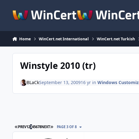
Skip to content
Home
WinCert.net International
WinCert.net Turkish
Winstyle 2010 (tr)
BLaCk
September 13, 2009
16 yr
in
Windows Customiz
FIRST PAGE
LAST PAGE
PREV
1
2
3
4
5
6
7
8
NEXT
PAGE 3 OF 8