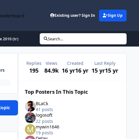
Leaderboard
Existing user? Sign In
Sign Up
e 2010 (tr)
Search...
Replies
Views
Created
Last Reply
195
84.9k
16 yr
16 yr
15 yr
15 yr
ers
Top Posters In This Topic
BLaCk
topic
41 posts
logosoft
22 posts
mywin1646
19 posts
Detay