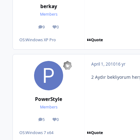
berkay
Members
9
0
posts
Reputation
Quote
OS:
Windows XP Pro
April 1, 2010
16 yr
2 Aydır bekliyorum he
PowerStyle
Members
5
0
posts
Reputation
Quote
OS:
Windows 7 x64