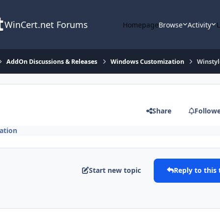
WinCert.net Forums
Homepage
Browse
Activity
AddOn Discussions & Releases
Windows Customization
Winstyl
Share
Follow
ation
Start new topic
Reply to this 