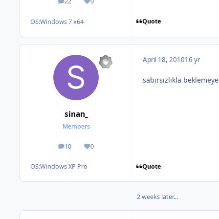
22
0
posts
Reputation
Quote
OS:
Windows 7 x64
April 18, 2010
16 yr
sabırsızlıkla beklemey
sinan_
Members
10
0
posts
Reputation
Quote
OS:
Windows XP Pro
2 weeks later...