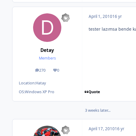
April 1, 2010
16 yr
tester lazımsa bende ka
Detay
Members
270
0
posts
Reputation
Location:
Hatay
Quote
OS:
Windows XP Pro
3 weeks later...
April 17, 2010
16 yr