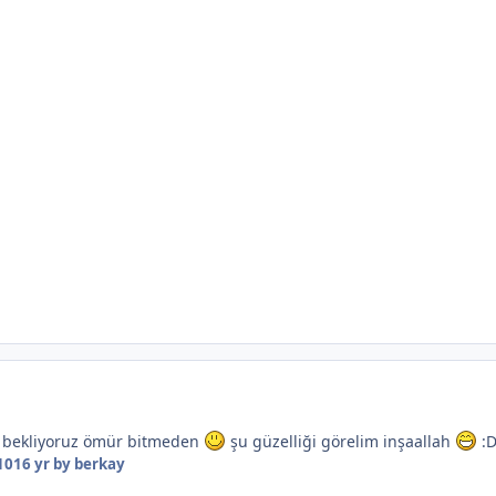
 bekliyoruz ömür bitmeden
şu güzelliği görelim inşaallah
:
10
16 yr
by berkay