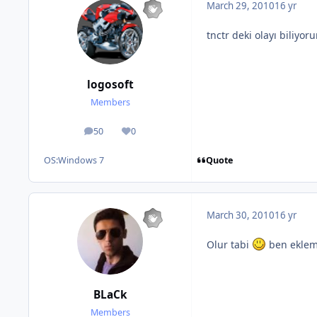
March 29, 2010
16 yr
tnctr deki olayı biliyo
logosoft
Members
50
0
posts
Reputation
Quote
OS:
Windows 7
March 30, 2010
16 yr
Olur tabi
ben eklem
BLaCk
Members