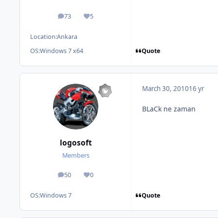
73
5
posts
Reputation
Location:
Ankara
Quote
OS:
Windows 7 x64
March 30, 2010
16 yr
BLaCk ne zaman
logosoft
Members
50
0
posts
Reputation
Quote
OS:
Windows 7