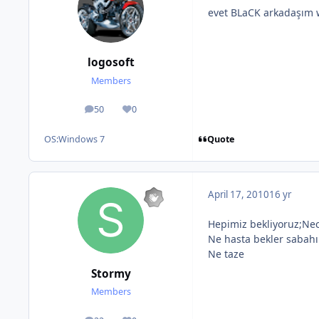
evet BLaCK arkadaşım w
logosoft
Members
50
0
posts
Reputation
Quote
OS:
Windows 7
April 17, 2010
16 yr
Hepimiz bekliyoruz;Necip
Ne hasta bekler sabahı
Ne taze
Stormy
Members