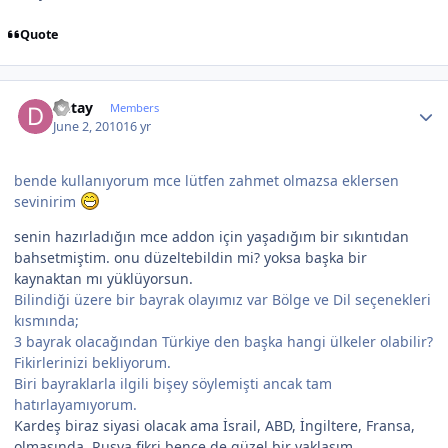
Quote
Author stats
Detay
Members
June 2, 2010
16 yr
bende kullanıyorum mce lütfen zahmet olmazsa eklersen
sevinirim
senin hazırladığın mce addon için yaşadığım bir sıkıntıdan
bahsetmiştim. onu düzeltebildin mi? yoksa başka bir
kaynaktan mı yüklüyorsun.
Bilindiği üzere bir bayrak olayımız var Bölge ve Dil seçenekleri
kısmında;
3 bayrak olacağından Türkiye den başka hangi ülkeler olabilir?
Fikirlerinizi bekliyorum.
Biri bayraklarla ilgili bişey söylemişti ancak tam
hatırlayamıyorum.
Kardeş biraz siyasi olacak ama İsrail, ABD, İngiltere, Fransa,
olmasında, Rusya fikri bence de güzel bir yaklaşım.