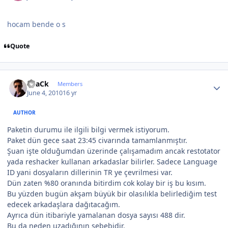
hocam bende o s
Quote
Author stats
BLaCk
Members
June 4, 2010
16 yr
AUTHOR
Paketin durumu ile ilgili bilgi vermek istiyorum.
Paket dün gece saat 23:45 civarında tamamlanmıştır.
Şuan işte olduğumdan üzerinde çalışamadım ancak restotator
yada reshacker kullanan arkadaslar bilirler. Sadece Language
ID yani dosyaların dillerinin TR ye çevrilmesi var.
Dün zaten %80 oranında bitirdim cok kolay bir iş bu kısım.
Bu yüzden bugün akşam büyük bir olasılıkla belirlediğim test
edecek arkadaşlara dağıtacağım.
Ayrıca dün itibariyle yamalanan dosya sayısı 488 dir.
Bu da neden uzadığının sebebidir.