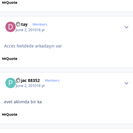
Quote
Author stats
Detay
Members
June 2, 2010
16 yr
Acces Netdede arkadaşın var
Quote
Author stats
pojac 88352
Members
June 2, 2010
16 yr
evet aklımda bir ka
Quote
Author stats