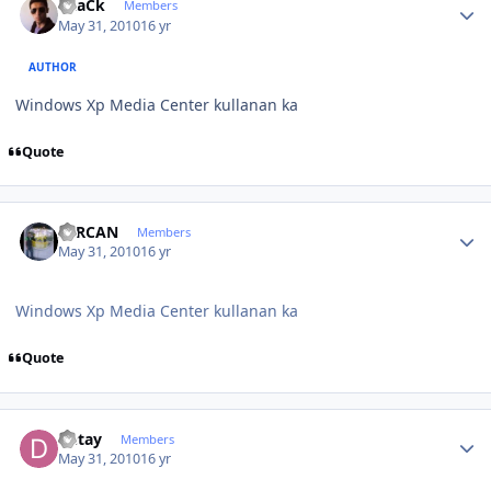
BLaCk
Members
May 31, 2010
16 yr
AUTHOR
Windows Xp Media Center kullanan ka
Quote
Author stats
SERCAN
Members
May 31, 2010
16 yr
Windows Xp Media Center kullanan ka
Quote
Author stats
Detay
Members
May 31, 2010
16 yr