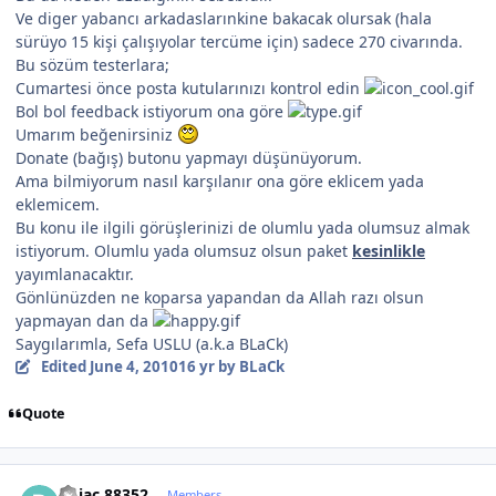
Ve diger yabancı arkadaslarınkine bakacak olursak (hala
sürüyo 15 kişi çalışıyolar tercüme için) sadece 270 civarında.
Bu sözüm testerlara;
Cumartesi önce posta kutularınızı kontrol edin
Bol bol feedback istiyorum ona göre
Umarım beğenirsiniz
Donate (bağış) butonu yapmayı düşünüyorum.
Ama bilmiyorum nasıl karşılanır ona göre eklicem yada
eklemicem.
Bu konu ile ilgili görüşlerinizi de olumlu yada olumsuz almak
istiyorum. Olumlu yada olumsuz olsun paket
kesinlikle
yayımlanacaktır.
Gönlünüzden ne koparsa yapandan da Allah razı olsun
yapmayan dan da
Saygılarımla, Sefa USLU (a.k.a BLaCk)
Edited
June 4, 2010
16 yr
by BLaCk
Quote
Author stats
pojac 88352
Members