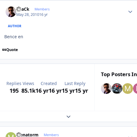
Author stats
BLaCk
Members
May 28, 2010
16 yr
AUTHOR
Bence en
Quote
Top Posters In
Replies
Views
Created
Last Reply
195
85.1k
16 yr
16 yr
15 yr
15 yr
Expand topic overview
Author stats
Menatorm
Members