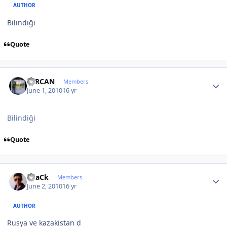
AUTHOR
Bilindiği
Quote
Author stats
SERCAN
Members
June 1, 2010
16 yr
Bilindiği
Quote
Author stats
BLaCk
Members
June 2, 2010
16 yr
AUTHOR
Rusya ve kazakistan d