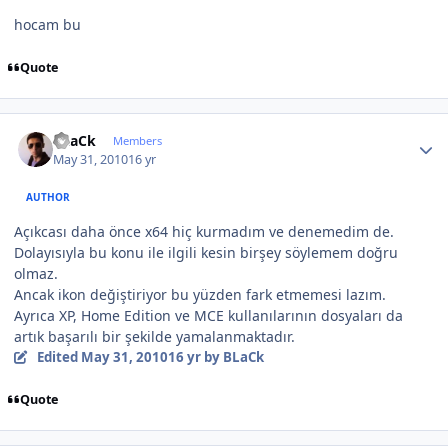
hocam bu
Quote
Author stats
BLaCk
Members
May 31, 2010
16 yr
AUTHOR
Açıkcası daha önce x64 hiç kurmadım ve denemedim de.
Dolayısıyla bu konu ile ilgili kesin birşey söylemem doğru
olmaz.
Ancak ikon değiştiriyor bu yüzden fark etmemesi lazım.
Ayrıca XP, Home Edition ve MCE kullanılarının dosyaları da
artık başarılı bir şekilde yamalanmaktadır.
Edited
May 31, 2010
16 yr
by BLaCk
Quote