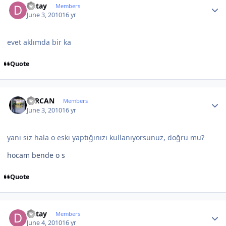
Detay
Members
June 3, 2010
16 yr
evet aklımda bir ka
Quote
Author stats
SERCAN
Members
June 3, 2010
16 yr
yani siz hala o eski yaptığınızı kullanıyorsunuz, doğru mu?
hocam bende o s
Quote
Author stats
Detay
Members
June 4, 2010
16 yr