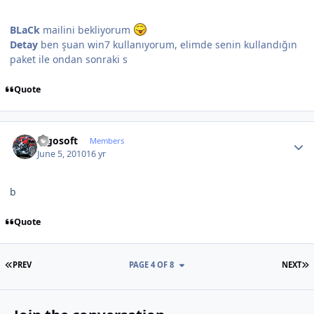
BLaCk
mailini bekliyorum
Detay
ben şuan win7 kullanıyorum, elimde senin kullandığın
paket ile ondan sonraki s
Quote
Author stats
logosoft
Members
June 5, 2010
16 yr
b
Quote
FIRST PAGE
L
PREV
PAGE 4 OF 8
NEXT