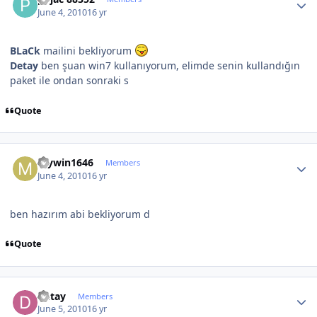
June 4, 2010
16 yr
BLaCk
mailini bekliyorum
Detay
ben şuan win7 kullanıyorum, elimde senin kullandığın
paket ile ondan sonraki s
Quote
Author stats
mywin1646
Members
June 4, 2010
16 yr
ben hazırım abi bekliyorum d
Quote
Author stats
Detay
Members
June 5, 2010
16 yr