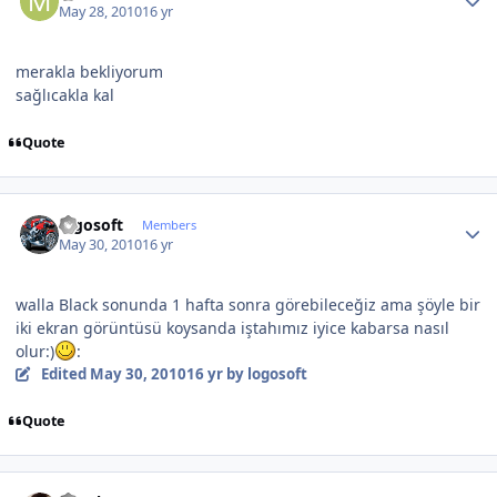
May 28, 2010
16 yr
merakla bekliyorum
sağlıcakla kal
Quote
Author stats
logosoft
Members
May 30, 2010
16 yr
walla Black sonunda 1 hafta sonra görebileceğiz ama şöyle bir
iki ekran görüntüsü koysanda iştahımız iyice kabarsa nasıl
olur:)
:
Edited
May 30, 2010
16 yr
by logosoft
Quote
Author stats