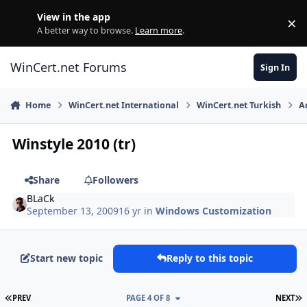
Skip to content
View in the app
×
Di
A better way to browse.
Learn more
.
WinCert.net Forums
Sign In
Home
WinCert.net International
WinCert.net Turkish
A
Winstyle 2010 (tr)
Share
Followers
BLaCk
September 13, 2009
16 yr
in
Windows Customization
Start new topic
Reply to this topic
FIRST PAGE
L
PREV
PAGE 4 OF 8
NEXT