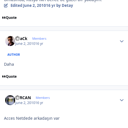
Edited
June 2, 2010
16 yr
by Detay
Quote
Author stats
BLaCk
Members
June 2, 2010
16 yr
AUTHOR
Daha
Quote
Author stats
SERCAN
Members
June 2, 2010
16 yr
Acces Netdede arkadaşın var