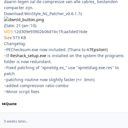
daarin tegen zal de compressie van alle cab/ex_ bestanden
compacter zijn.
Download:WinStyle_NL_Patcher_v0.6.1.7z
(Date: 21-Jan-'10)
MD5:
12d309e93902b06d1bc1fcaa5de016de
Size:
573 KB
Changelog:
~PEChecksum.exe now included. (Thanx to
n7Epsilon!
)
~If
Reshack_setup.exe
is installed on the system the programs
folder is now redundant.
~Fixed patching of "xpnetdg.ex_" use "xpnetdiag.exe.res" to
patch
~patching routine now slightly faster (+/- 3min)
~added compression ratio combo
~Minor script fixes
Quote
3 weeks later...