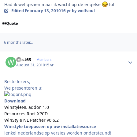
Had ik wel gezien maar ik wacht op de engelse
lol
Edited
February 13, 2010
16 yr
by wolfsoul
Quote
6 months later...
Author stats
west63
Members
August 31, 2010
15 yr
Beste lezers,
We presenteren u:
Download
WinstyleNL addon 1.0
Resources Root XPCD
WinStyle NL Patcher v0.6.2
Winstyle toepassen op uw installatiesource
!enkel nederlandse xp versies worden ondersteund!