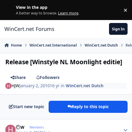
Skip to content
View in the app
×
Di
A better way to browse.
Learn more
.
WinCert.net Forums
Sign In
Home
WinCert.net International
WinCert.net Dutch
Rel
Release [Winstyle NL Moonlight editie]
Share
Followers
HJW
January 2, 2010
16 yr
in
WinCert.net Dutch
Start new topic
Reply to this topic
Author stats
HJW
Members