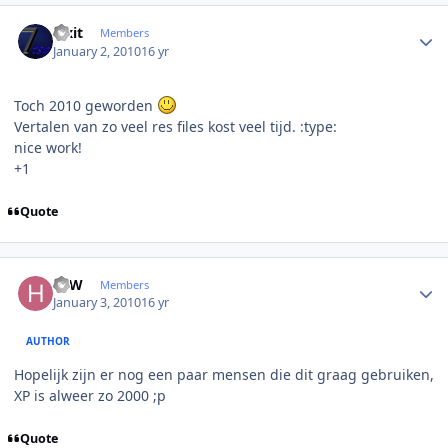
Author stats
Fixit
Members
January 2, 2010
16 yr
Toch 2010 geworden
Vertalen van zo veel res files kost veel tijd. :type:
nice work!
+1
Quote
Author stats
HJW
Members
January 3, 2010
16 yr
AUTHOR
Hopelijk zijn er nog een paar mensen die dit graag gebruiken,
XP is alweer zo 2000 ;p
Quote