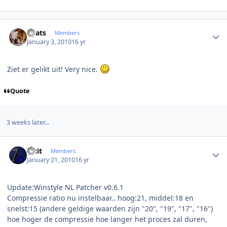
Author stats
beats
Members
January 3, 2010
16 yr
Ziet er gelikt uit! Very nice.
Quote
3 weeks later...
Author stats
Fixit
Members
January 21, 2010
16 yr
Update:Winstyle NL Patcher v0.6.1
Compressie ratio nu instelbaar.. hoog:21, middel:18 en
snelst:15 (andere geldige waarden zijn "20", "19", "17", "16")
hoe hoger de compressie hoe langer het proces zal duren,