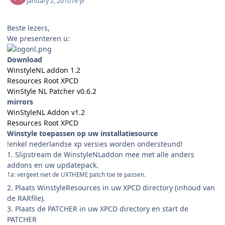
January 2, 2010
16 yr
Beste lezers,
We presenteren u:
Download
WinstyleNL addon 1.2
Resources Root XPCD
WinStyle NL Patcher v0.6.2
mirrors
WinStyleNL Addon v1.2
Resources Root XPCD
Winstyle toepassen op uw installatiesource
!enkel nederlandse xp versies worden ondersteund!
1. Slipstream de WinstyleNLaddon mee met alle anders
addons en uw updatepack.
1a: vergeet niet de UXTHEME patch toe te passen.
2. Plaats WinstyleResources in uw XPCD directory (inhoud van
de RARfile).
3. Plaats de PATCHER in uw XPCD directory en start de
PATCHER