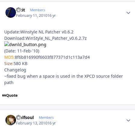
Author stats
Fixit
Members
February 11, 2010
16 yr
Update:Winstyle NL Patcher v0.6.2
Download:WinStyle_NL_Patcher_v0.6.2.7z
(Date: 11-Feb-'10)
MD5:
8f6b816990f6603f877371d1c113a7d4
Size:
580 KB
Changelog
~fixed bug when a space is used in the XPCD source folder
path
Quote
Author stats
wolfsoul
Members
February 13, 2010
16 yr