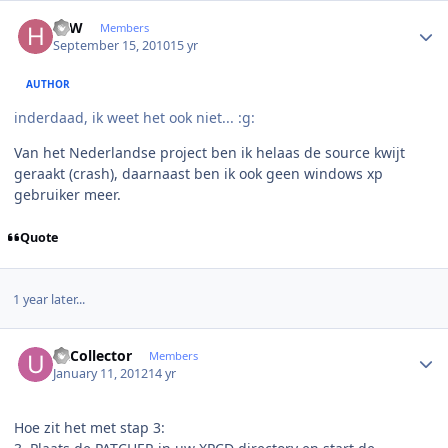
Author stats
HJW
Members
September 15, 2010
15 yr
AUTHOR
inderdaad, ik weet het ook niet... :g:
Van het Nederlandse project ben ik helaas de source kwijt
geraakt (crash), daarnaast ben ik ook geen windows xp
gebruiker meer.
Quote
1 year later...
Author stats
UtCollector
Members
January 11, 2012
14 yr
Hoe zit het met stap 3: