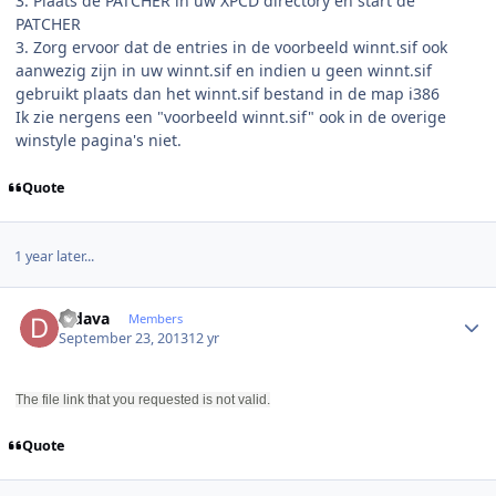
3. Plaats de PATCHER in uw XPCD directory en start de
PATCHER
3. Zorg ervoor dat de entries in de voorbeeld winnt.sif ook
aanwezig zijn in uw winnt.sif en indien u geen winnt.sif
gebruikt plaats dan het winnt.sif bestand in de map i386
Ik zie nergens een "voorbeeld winnt.sif" ook in de overige
winstyle pagina's niet.
Quote
1 year later...
Author stats
didava
Members
September 23, 2013
12 yr
The file link that you requested is not valid.
Quote