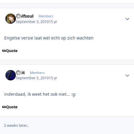
Author stats
wolfsoul
Members
September 3, 2010
15 yr
Engelse versie laat wel echt op zich wachten
Quote
Author stats
Fixit
Members
September 5, 2010
15 yr
inderdaad, ik weet het ook niet... :g:
Quote
2 weeks later...