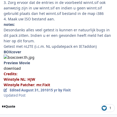
3. Zorg ervoor dat de entries in de voorbeeld winnt.sif ook
aanwezig zijn in uw winnt.sif en indien u geen winnt.sif
gebruikt plaats dan het winnt.sif bestand in de map i386
4. Maak uw ISO bestand aan.
notes:
Desondanks alles veel getest is kunnen er natuurlijk bugs in
dit pack zitten. Indien u er een gevonden heeft meld het dan
hier op dit forum.
Getest met nLITE (i.c.m. NL updatepack en IE7addon)
BOXcover
Preview Movie
download
Credits:
Winstyle NL: HJW
Winstyle Patcher: mr.Fixit
Edited
August 31, 2010
15 yr
by Fixit
Updated Post
Quote
1