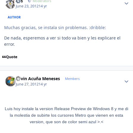
luis
Moderators
June 23, 2012
14 yr
AUTHOR
Muchas gracias, se instala sin problemas. :dribble:
De nada, esperemos a ver si todo va bien y les explicare el
error.
Quote
Author stats
Kevin Acuña Meneses
Members
June 27, 2012
14 yr
Luis hoy instale la version Release Preview de Windows 8 y me di
la molestia de subirte los cursores Metro que vienen en esta
version, que son de color semi azul >.<