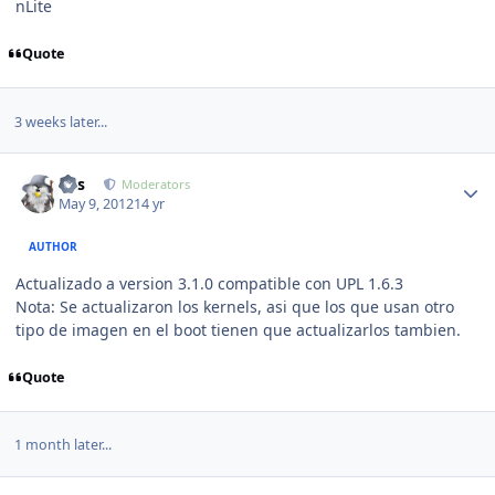
nLite
Quote
3 weeks later...
Author stats
luis
Moderators
May 9, 2012
14 yr
AUTHOR
Actualizado a version 3.1.0 compatible con UPL 1.6.3
Nota: Se actualizaron los kernels, asi que los que usan otro
tipo de imagen en el boot tienen que actualizarlos tambien.
Quote
1 month later...
Author stats