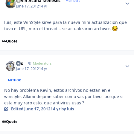
Kevin Acuña Meneses
Members
June 17, 2012
14 yr
luis, este WinStyle sirve para la nueva mini actualizacion que
tuvo el UPL, mira el thread... se actualizaron archivos
Quote
Author stats
luis
Moderators
June 17, 2012
14 yr
AUTHOR
No hay problema Kevin, estos archivos no estan en el
winstyle. Alkimi dejame saber como vas por favor porque si
esta muy raro esto, que antivirus usas ?
Edited
June 17, 2012
14 yr
by luis
Quote