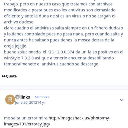
trabajo. pero en nuestro caso que tratamos con archivos
modificados a posta pues eso los antivirus son demasiado
eficiente y ante la duda de si es un virus o no se cargan el
archivo dudoso.
claro cuadno el antiviruso salta siempre en un fichero dudoso
y lo tienes controlado pues no pasa nada, pero cuando salta y
nunca antes ha saltado pues tienes la mosca detras de la
oreja jejejje.
bueno solucionado. el KIS 12.0.0.374 da un falso positivo en el
winStyle 7 3.2.0 asi que a tenerlo encuenta desabilitando
temporalmenete el antivirus cuando se descarge.
Quote
Author stats
rollinks
Members
June 20, 2012
14 yr
me salta un error mira
http://imageshack.us/photo/my-
images/191/errorey.jpg/