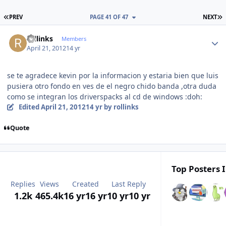
FIRST PAGE
L
PREV
PAGE 41 OF 47
NEXT
Author stats
rollinks
Members
April 21, 2012
14 yr
se te agradece kevin por la informacion y estaria bien que luis
pusiera otro fondo en ves de el negro chido banda ,otra duda
como se integran los driverspacks al cd de windows :doh:
Edited
April 21, 2012
14 yr
by rollinks
Quote
Top Posters I
Replies
Views
Created
Last Reply
1.2k
465.4k
16 yr
16 yr
10 yr
10 yr