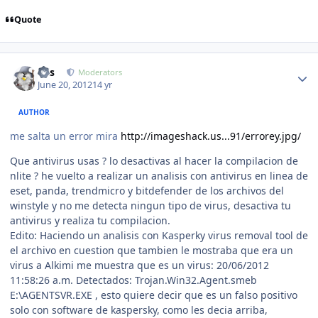
Quote
Author stats
luis
Moderators
June 20, 2012
14 yr
AUTHOR
me salta un error mira
http://imageshack.us...91/errorey.jpg/
Que antivirus usas ? lo desactivas al hacer la compilacion de
nlite ? he vuelto a realizar un analisis con antivirus en linea de
eset, panda, trendmicro y bitdefender de los archivos del
winstyle y no me detecta ningun tipo de virus, desactiva tu
antivirus y realiza tu compilacion.
Edito: Haciendo un analisis con Kasperky virus removal tool de
el archivo en cuestion que tambien le mostraba que era un
virus a Alkimi me muestra que es un virus: 20/06/2012
11:58:26 a.m. Detectados: Trojan.Win32.Agent.smeb
E:\AGENTSVR.EXE , esto quiere decir que es un falso positivo
solo con software de kaspersky, como les decia arriba,