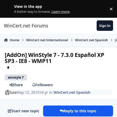
Skip to content
View in the app
×
Di
A better way to browse.
Learn more
.
WinCert.net Forums
Sign In
Home
WinCert.net International
WinCert.net Spanish
[
[AddOn] WinStyle 7 - 7.3.0 Español XP
SP3 - IE8 - WMP11
winstyle 7
Share
Followers
luis
May 12, 2010
16 yr
in
WinCert.net Spanish
Start new topic
Reply to this topic