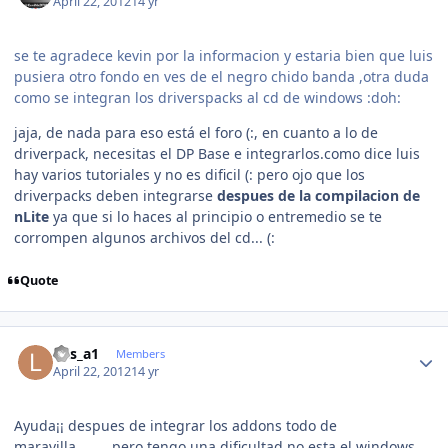
April 22, 2012
14 yr
se te agradece kevin por la informacion y estaria bien que luis
pusiera otro fondo en ves de el negro chido banda ,otra duda
como se integran los driverspacks al cd de windows :doh:
jaja, de nada para eso está el foro (:, en cuanto a lo de
driverpack, necesitas el DP Base e integrarlos.como dice luis
hay varios tutoriales y no es dificil (: pero ojo que los
driverpacks deben integrarse
despues de la compilacion de
nLite
ya que si lo haces al principio o entremedio se te
corrompen algunos archivos del cd... (:
Quote
Author stats
luis_a1
Members
April 22, 2012
14 yr
Ayuda¡¡ despues de integrar los addons todo de
maravilla.........pero tengo una dificultad no esta el windows