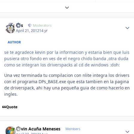
Expand topic overview
Author stats
luis
Moderators
April 21, 2012
14 yr
AUTHOR
se te agradece kevin por la informacion y estaria bien que luis
pusiera otro fondo en ves de el negro chido banda ,otra duda
como se integran los driverspacks al cd de windows :doh:
Una vez terminada tu compilacion con nlite integra los drivers
con el programa DPs_BASE.exe que esta tambien en la pagina
de driverspack, ahi hay una pequeña guia de como hacerlo en
ingles.
Quote
Author stats
Kevin Acuña Meneses
Members