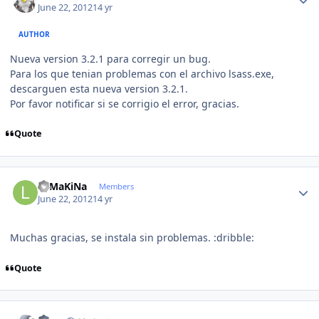
June 22, 2012
14 yr
AUTHOR
Nueva version 3.2.1 para corregir un bug.
Para los que tenian problemas con el archivo lsass.exe,
descarguen esta nueva version 3.2.1.
Por favor notificar si se corrigio el error, gracias.
Quote
Author stats
LaMaKiNa
Members
June 22, 2012
14 yr
Muchas gracias, se instala sin problemas. :dribble:
Quote
Author stats