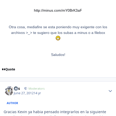
http://minus.com/mY0BrK3aF
Otra cosa, mediafire se esta poniendo muy exigente con los
archivos >_> te sugiero que los subas a minus o a filebox
Saludos!
Quote
Author stats
luis
Moderators
June 27, 2012
14 yr
AUTHOR
Gracias Kevin ya habia pensado integrarlos en la siguiente