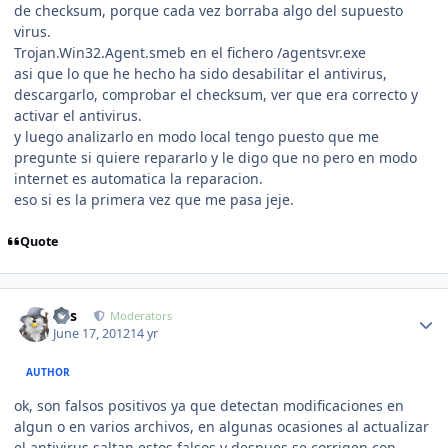
de checksum, porque cada vez borraba algo del supuesto
virus.
Trojan.Win32.Agent.smeb en el fichero /agentsvr.exe
asi que lo que he hecho ha sido desabilitar el antivirus,
descargarlo, comprobar el checksum, ver que era correcto y
activar el antivirus.
y luego analizarlo en modo local tengo puesto que me
pregunte si quiere repararlo y le digo que no pero en modo
internet es automatica la reparacion.
eso si es la primera vez que me pasa jeje.
Quote
Author stats
luis
Moderators
June 17, 2012
14 yr
AUTHOR
ok, son falsos positivos ya que detectan modificaciones en
algun o en varios archivos, en algunas ocasiones al actualizar
el antivirus saltan estos falsos y despues se corrigen con