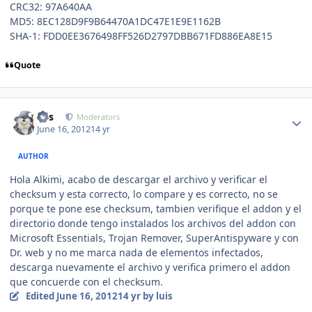
CRC32: 97A640AA
MD5: 8EC128D9F9B64470A1DC47E1E9E1162B
SHA-1: FDD0EE3676498FF526D2797DBB671FD886EA8E15
Quote
Author stats
luis
Moderators
June 16, 2012
14 yr
AUTHOR
Hola Alkimi, acabo de descargar el archivo y verificar el
checksum y esta correcto, lo compare y es correcto, no se
porque te pone ese checksum, tambien verifique el addon y el
directorio donde tengo instalados los archivos del addon con
Microsoft Essentials, Trojan Remover, SuperAntispyware y con
Dr. web y no me marca nada de elementos infectados,
descarga nuevamente el archivo y verifica primero el addon
que concuerde con el checksum.
Edited
June 16, 2012
14 yr
by luis