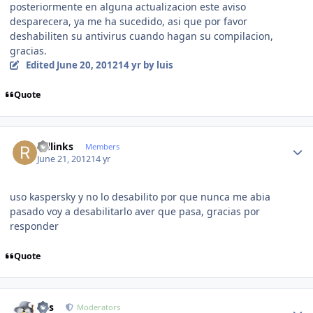
posteriormente en alguna actualizacion este aviso
desparecera, ya me ha sucedido, asi que por favor
deshabiliten su antivirus cuando hagan su compilacion,
gracias.
Edited
June 20, 2012
14 yr
by luis
Quote
Author stats
rollinks
Members
June 21, 2012
14 yr
uso kaspersky y no lo desabilito por que nunca me abia
pasado voy a desabilitarlo aver que pasa, gracias por
responder
Quote
Author stats
luis
Moderators