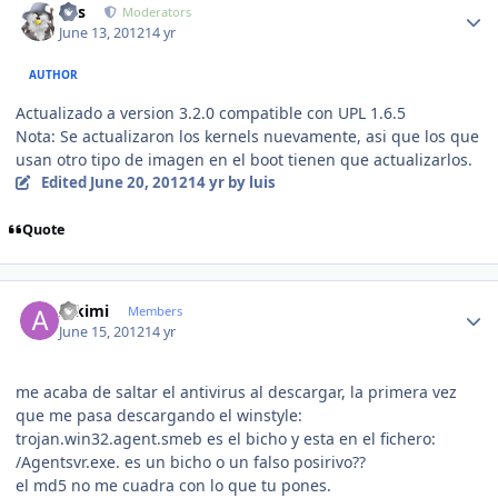
luis
Moderators
June 13, 2012
14 yr
AUTHOR
Actualizado a version 3.2.0 compatible con UPL 1.6.5
Nota: Se actualizaron los kernels nuevamente, asi que los que
usan otro tipo de imagen en el boot tienen que actualizarlos.
Edited
June 20, 2012
14 yr
by luis
Quote
Author stats
Alkimi
Members
June 15, 2012
14 yr
me acaba de saltar el antivirus al descargar, la primera vez
que me pasa descargando el winstyle:
trojan.win32.agent.smeb es el bicho y esta en el fichero:
/Agentsvr.exe. es un bicho o un falso posirivo??
el md5 no me cuadra con lo que tu pones.