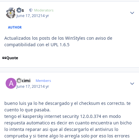
Author stats
luis
Moderators
June 17, 2012
14 yr
AUTHOR
Actualizados los posts de los WinStyles con aviso de
compatibilidad con el UPL 1.6.5
Quote
Author stats
Alkimi
Members
June 17, 2012
14 yr
bueno luis ya lo he descargado y el checksum es correcto. te
cuento lo que pasaba.
tengo el kaspersky internet security 12.0.0.374 en modo
respuesta automatico es decir en cuanto encuentra un bicho
lo intenta reparar asi que al descargarlo el antivirus lo
comprueba y si tiene algo lo arregla solo por eso los errores