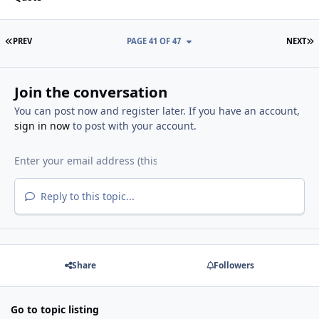
FIRST PAGE
L
PREV
PAGE 41 OF 47
NEXT
Join the conversation
You can post now and register later. If you have an account,
sign in now
to post with your account.
Reply to this topic...
Share
Followers
Go to topic listing