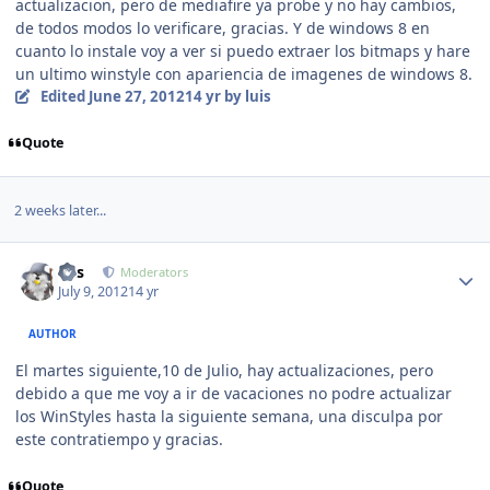
actualizacion, pero de mediafire ya probe y no hay cambios,
de todos modos lo verificare, gracias. Y de windows 8 en
cuanto lo instale voy a ver si puedo extraer los bitmaps y hare
un ultimo winstyle con apariencia de imagenes de windows 8.
Edited
June 27, 2012
14 yr
by luis
Quote
2 weeks later...
Author stats
luis
Moderators
July 9, 2012
14 yr
AUTHOR
El martes siguiente,10 de Julio, hay actualizaciones, pero
debido a que me voy a ir de vacaciones no podre actualizar
los WinStyles hasta la siguiente semana, una disculpa por
este contratiempo y gracias.
Quote