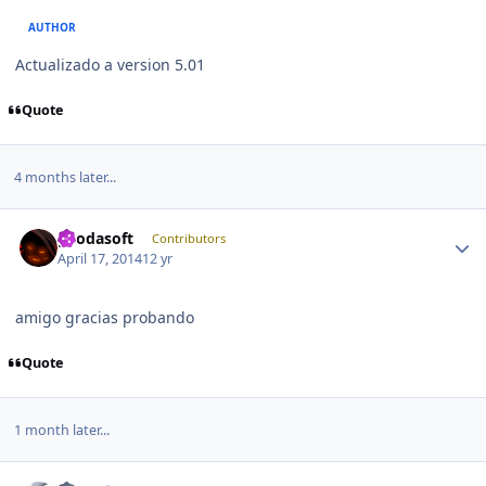
AUTHOR
Actualizado a version 5.01
Quote
4 months later...
Author stats
geodasoft
Contributors
April 17, 2014
12 yr
amigo gracias probando
Quote
1 month later...
Author stats