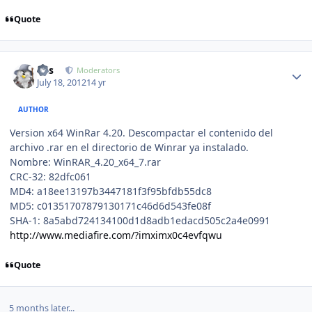
Quote
Author stats
luis
Moderators
July 18, 2012
14 yr
AUTHOR
Version x64 WinRar 4.20. Descompactar el contenido del
archivo .rar en el directorio de Winrar ya instalado.
Nombre: WinRAR_4.20_x64_7.rar
CRC-32: 82dfc061
MD4: a18ee13197b3447181f3f95bfdb55dc8
MD5: c01351707879130171c46d6d543fe08f
SHA-1: 8a5abd724134100d1d8adb1edacd505c2a4e0991
http://www.mediafire.com/?imximx0c4evfqwu
Quote
5 months later...