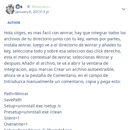
Author stats
luis
Moderators
January 8, 2013
13 yr
AUTHOR
Hola sitges, es mas facil con winrar, hay que integrar todos los
archivos de tu directorio junto con tu key, vamos por partes,
instala winrar, luego ve a el directorio de winrar y añades tu
key, selecciona todo y sobre esa seleccion das click derecho,
esta el menu contextual de winrar, seleccionas Winrar y
despues Añadir al archivo, te va a abrir la ventana de
integracion, aqui marcas Crear un archivo autoextraible,
ahora ve a la pestaña de Comentario, en el campo de
Introduzca manualmente un comentario, copia y pega esto:
Path=Winrar
SavePath
Setup=uninstall.exe /setup /s
Presetup=uninstall.exe /clean
Silent=1
Overwrite=1