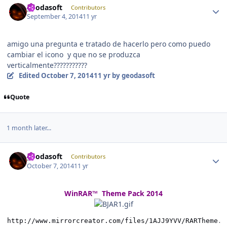
geodasoft
Contributors
September 4, 2014
11 yr
amigo una pregunta e tratado de hacerlo pero como puedo
cambiar el icono y que no se produzca
verticalmente???????????
Edited
October 7, 2014
11 yr
by geodasoft
Quote
1 month later...
Author stats
geodasoft
Contributors
October 7, 2014
11 yr
WinRAR™ Theme Pack 2014
http://www.mirrorcreator.com/files/1AJJ9YVV/RARTheme.P