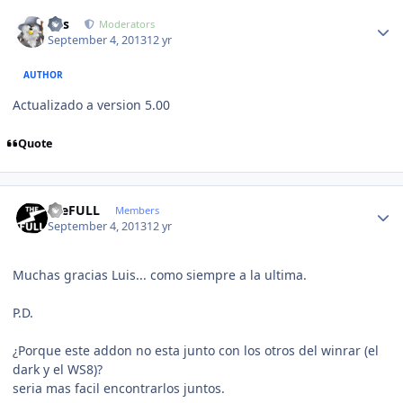
Author stats
luis
Moderators
September 4, 2013
12 yr
AUTHOR
Actualizado a version 5.00
Quote
Author stats
theFULL
Members
September 4, 2013
12 yr
Muchas gracias Luis... como siempre a la ultima.
P.D.
¿Porque este addon no esta junto con los otros del winrar (el
dark y el WS8)?
seria mas facil encontrarlos juntos.