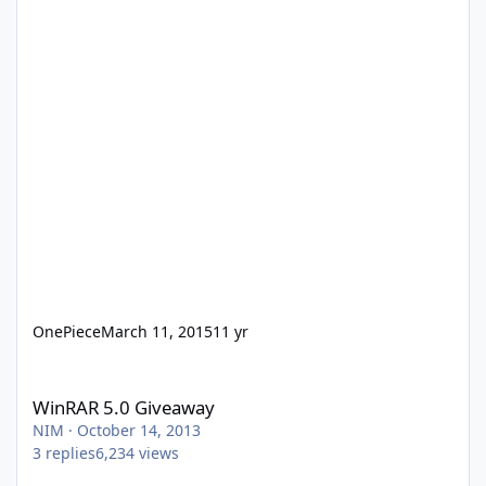
OnePiece
March 11, 2015
11 yr
WinRAR 5.0 Giveaway
WinRAR 5.0 Giveaway
NIM
·
October 14, 2013
3
replies
6,234
views