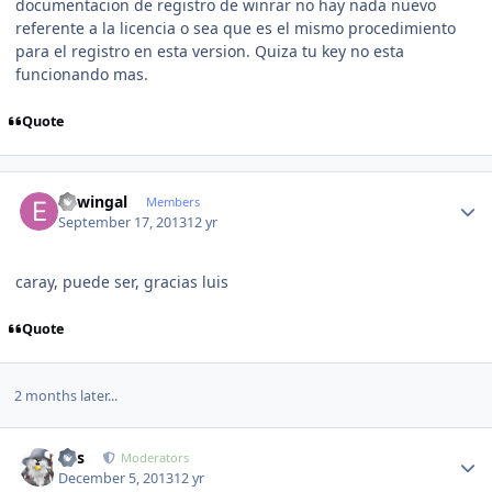
documentacion de registro de winrar no hay nada nuevo
referente a la licencia o sea que es el mismo procedimiento
para el registro en esta version. Quiza tu key no esta
funcionando mas.
Quote
Author stats
edwingal
Members
September 17, 2013
12 yr
caray, puede ser, gracias luis
Quote
2 months later...
Author stats
luis
Moderators
December 5, 2013
12 yr