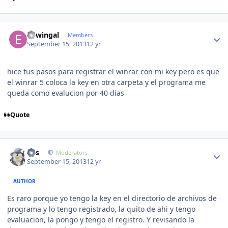
Author stats
edwingal
Members
September 15, 2013
12 yr
hice tus pasos para registrar el winrar con mi key pero es que
el winrar 5 coloca la key en otra carpeta y el programa me
queda como evalucion por 40 dias
Quote
Author stats
luis
Moderators
September 15, 2013
12 yr
AUTHOR
Es raro porque yo tengo la key en el directorio de archivos de
programa y lo tengo registrado, la quito de ahi y tengo
evaluacion, la pongo y tengo el registro. Y revisando la