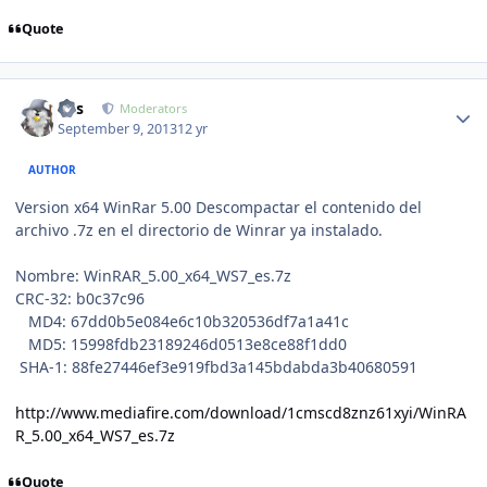
Quote
Author stats
luis
Moderators
September 9, 2013
12 yr
AUTHOR
Version x64 WinRar 5.00 Descompactar el contenido del
archivo .7z en el directorio de Winrar ya instalado.
Nombre: WinRAR_5.00_x64_WS7_es.7z
CRC-32: b0c37c96
MD4: 67dd0b5e084e6c10b320536df7a1a41c
MD5: 15998fdb23189246d0513e8ce88f1dd0
SHA-1: 88fe27446ef3e919fbd3a145bdabda3b40680591
http://www.mediafire.com/download/1cmscd8znz61xyi/WinRA
R_5.00_x64_WS7_es.7z
Quote