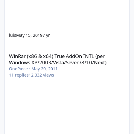
luis
May 15, 2019
7 yr
WinRar (x86 & x64) True AddOn INTL (per Windows XP/2003/Vist
WinRar (x86 & x64) True AddOn INTL (per
Windows XP/2003/Vista/Seven/8/10/Next)
OnePiece
·
May 20, 2011
11
replies
12,332
views