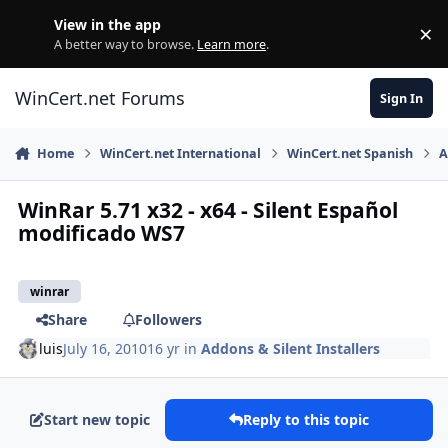
Skip to content
View in the app
×
Di
A better way to browse.
Learn more
.
WinCert.net Forums
Sign In
Home
WinCert.net International
WinCert.net Spanish
A
WinRar 5.71 x32 - x64 - Silent Español
modificado WS7
winrar
Share
Followers
luis
July 16, 2010
16 yr
in
Addons & Silent Installers
Start new topic
Reply to this topic