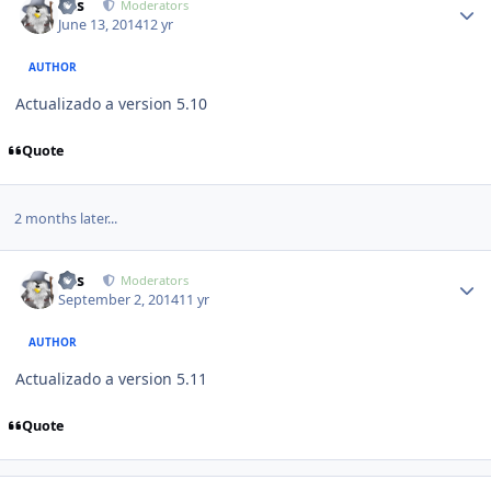
luis
Moderators
June 13, 2014
12 yr
AUTHOR
Actualizado a version 5.10
Quote
2 months later...
Author stats
luis
Moderators
September 2, 2014
11 yr
AUTHOR
Actualizado a version 5.11
Quote
Author stats