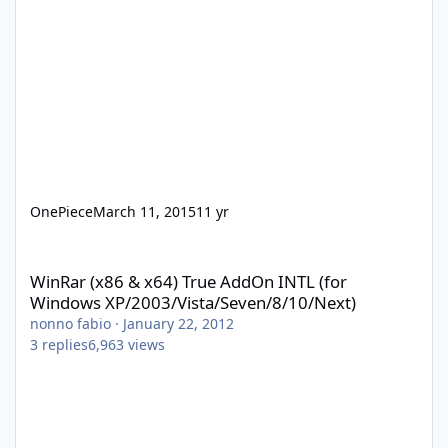
OnePiece
March 11, 2015
11 yr
WinRar (x86 & x64) True AddOn INTL (for Windows XP/2003/Vista
WinRar (x86 & x64) True AddOn INTL (for
Windows XP/2003/Vista/Seven/8/10/Next)
nonno fabio
·
January 22, 2012
3
replies
6,963
views