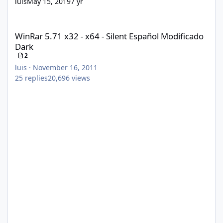
luis
May 15, 2019
7 yr
WinRar 5.71 x32 - x64 - Silent Español Modificado Dark
WinRar 5.71 x32 - x64 - Silent Español Modificado
Dark
2
luis
·
November 16, 2011
25
replies
20,696
views