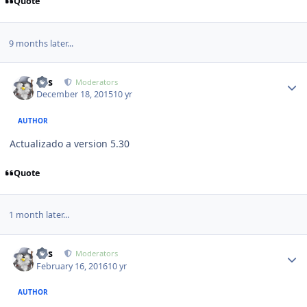
Quote
9 months later...
Author stats
luis
Moderators
December 18, 2015
10 yr
AUTHOR
Actualizado a version 5.30
Quote
1 month later...
Author stats
luis
Moderators
February 16, 2016
10 yr
AUTHOR