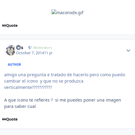
Quote
Author stats
luis
Moderators
October 7, 2014
11 yr
AUTHOR
amigo una pregunta e tratado de hacerlo pero como puedo
cambiar el icono y que no se produzca
verticalmente???????????
A que icono te refieres ? si me puedes poner una imagen
para saber cual
Quote