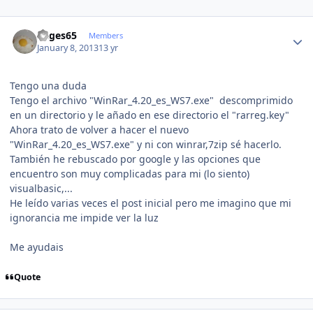
Author stats
sitges65
Members
January 8, 2013
13 yr
Tengo una duda
Tengo el archivo "WinRar_4.20_es_WS7.exe" descomprimido
en un directorio y le añado en ese directorio el "rarreg.key"
Ahora trato de volver a hacer el nuevo
"WinRar_4.20_es_WS7.exe" y ni con winrar,7zip sé hacerlo.
También he rebuscado por google y las opciones que
encuentro son muy complicadas para mi (lo siento)
visualbasic,...
He leído varias veces el post inicial pero me imagino que mi
ignorancia me impide ver la luz
Me ayudais
Quote