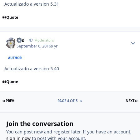
Actualizado a version 5.31
Quote
Author stats
luis
Moderators
September 6, 2016
9 yr
AUTHOR
Actualizado a version 5.40
Quote
FIRST PAGE
L
PREV
PAGE 4 OF 5
NEXT
Join the conversation
You can post now and register later. If you have an account,
sign in now
to post with your account.