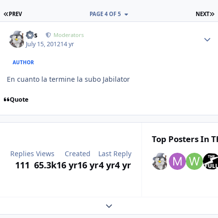
FIRST PAGE
L
PREV
PAGE 4 OF 5
NEXT
Author stats
luis
Moderators
July 15, 2012
14 yr
AUTHOR
En cuanto la termine la subo Jabilator
Quote
Top Posters In T
Replies
Views
Created
Last Reply
111
65.3k
16 yr
16 yr
4 yr
4 yr
Expand topic overview