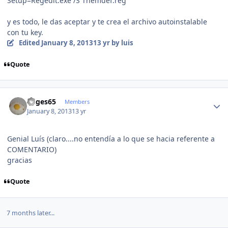
Setup=Regedit.exe /S Themdef.reg
y es todo, le das aceptar y te crea el archivo autoinstalable
con tu key.
Edited
January 8, 2013
13 yr
by luis
Quote
Author stats
sitges65
Members
January 8, 2013
13 yr
Genial Luís (claro....no entendía a lo que se hacia referente a
COMENTARIO)
gracias
Quote
7 months later...