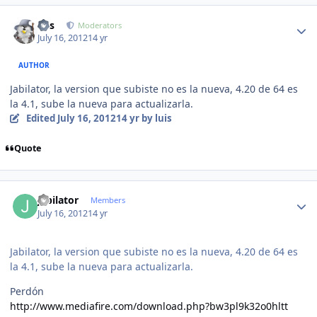
Author stats
luis
Moderators
July 16, 2012
14 yr
AUTHOR
Jabilator, la version que subiste no es la nueva, 4.20 de 64 es
la 4.1, sube la nueva para actualizarla.
Edited
July 16, 2012
14 yr
by luis
Quote
Author stats
jabilator
Members
July 16, 2012
14 yr
Jabilator, la version que subiste no es la nueva, 4.20 de 64 es
la 4.1, sube la nueva para actualizarla.
Perdón
http://www.mediafire.com/download.php?bw3pl9k32o0hltt