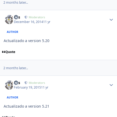
2 months later...
Author stats
luis
Moderators
December 16, 2014
11 yr
AUTHOR
Actualizado a version 5.20
Quote
2 months later...
Author stats
luis
Moderators
February 19, 2015
11 yr
AUTHOR
Actualizado a version 5.21