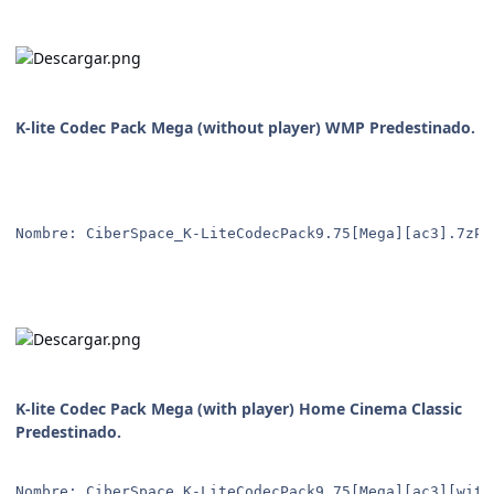
K-lite Codec Pack Mega (without player) WMP Predestinado.
Nombre: CiberSpace_K-LiteCodecPack9.75[Mega][ac3].7zPe
K-lite Codec Pack Mega (with player) Home Cinema Classic
Predestinado.
Nombre: CiberSpace_K-LiteCodecPack9.75[Mega][ac3][with