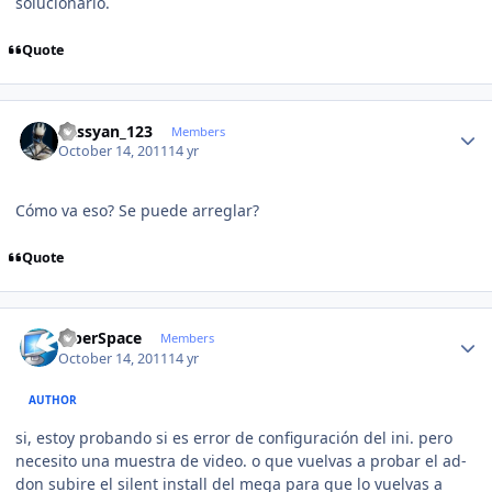
solucionarlo.
Quote
Author stats
kassyan_123
Members
October 14, 2011
14 yr
Cómo va eso? Se puede arreglar?
Quote
Author stats
CiberSpace
Members
October 14, 2011
14 yr
AUTHOR
si, estoy probando si es error de configuración del ini. pero
necesito una muestra de video. o que vuelvas a probar el ad-
don subire el silent install del mega para que lo vuelvas a