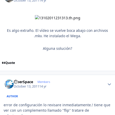
October 13, 2011
14 yr
Es algo extraño. El vídeo se vuelve boca abajo con archivos
.mkv. He instalado el Mega.
Alguna solución?
Quote
Author stats
CiberSpace
Members
October 13, 2011
14 yr
AUTHOR
error de configuración lo revisare inmediatamente.! tiene que
ver con un complemento llamado "flip" tratare de