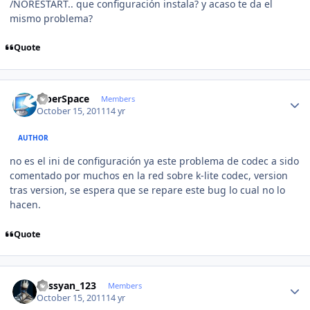
/NORESTART.. que configuración instala? y acaso te da el
mismo problema?
Quote
Author stats
CiberSpace
Members
October 15, 2011
14 yr
AUTHOR
no es el ini de configuración ya este problema de codec a sido
comentado por muchos en la red sobre k-lite codec, version
tras version, se espera que se repare este bug lo cual no lo
hacen.
Quote
Author stats
kassyan_123
Members
October 15, 2011
14 yr