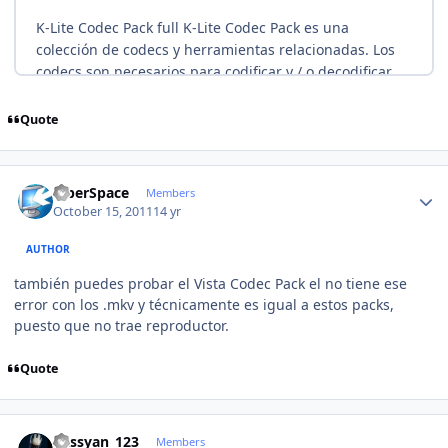
Quote
Author stats
CiberSpace
Members
October 15, 2011
14 yr
AUTHOR
también puedes probar el Vista Codec Pack el no tiene ese
error con los .mkv y técnicamente es igual a estos packs,
puesto que no trae reproductor.
Quote
Author stats
kassyan_123
Members