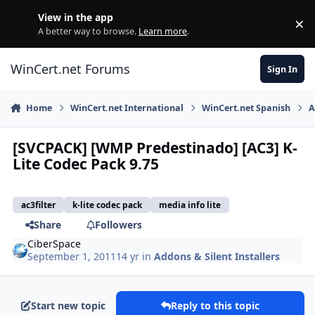
Skip to content
View in the app
×
Di
A better way to browse.
Learn more
.
WinCert.net Forums
Sign In
Home
WinCert.net International
WinCert.net Spanish
A
[SVCPACK] [WMP Predestinado] [AC3] K-
Lite Codec Pack 9.75
ac3filter
k-lite codec pack
media info lite
Share
Followers
CiberSpace
September 1, 2011
14 yr
in
Addons & Silent Installers
Start new topic
Reply to this topic