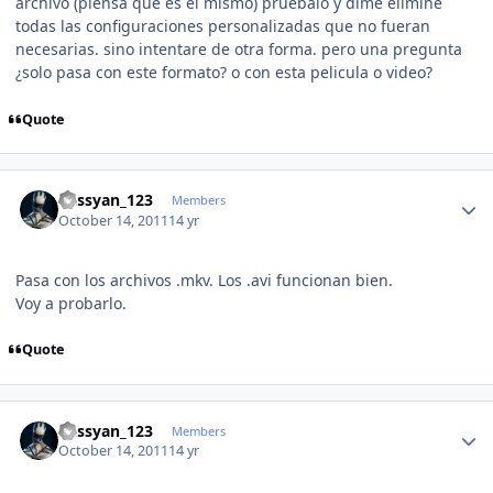
archivo (piensa que es el mismo) pruebalo y dime elimine
todas las configuraciones personalizadas que no fueran
necesarias. sino intentare de otra forma. pero una pregunta
¿solo pasa con este formato? o con esta pelicula o video?
Quote
Author stats
kassyan_123
Members
October 14, 2011
14 yr
Pasa con los archivos .mkv. Los .avi funcionan bien.
Voy a probarlo.
Quote
Author stats
kassyan_123
Members
October 14, 2011
14 yr