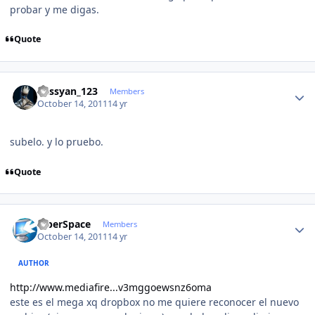
probar y me digas.
Quote
Author stats
kassyan_123
Members
October 14, 2011
14 yr
subelo. y lo pruebo.
Quote
Author stats
CiberSpace
Members
October 14, 2011
14 yr
AUTHOR
http://www.mediafire...v3mggoewsnz6oma
este es el mega xq dropbox no me quiere reconocer el nuevo