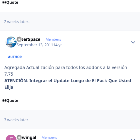
Quote
2 weeks later...
Author stats
CiberSpace
Members
September 13, 2011
14 yr
AUTHOR
Agregada Actualización para todos los addons a la versión
7.75
ATENCIÓN
: Integrar el Update Luego de El Pack Que Usted
Elija
Quote
3 weeks later...
Author stats
edwingal
Members