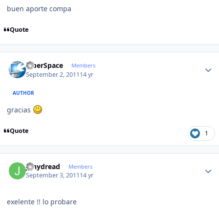
buen aporte compa
Quote
Author stats
CiberSpace
Members
September 2, 2011
14 yr
AUTHOR
gracias
Quote
1
Author stats
jonydread
Members
September 3, 2011
14 yr
exelente !! lo probare