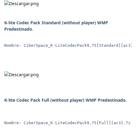
K-lite Codec Pack Standard (without player) WMP
Predestinado.
Nombre: CiberSpace_K-LiteCodecPack9.75[Standard][ac3].
K-lite Codec Pack Full (without player) WMP Predestinado.
Nombre: CiberSpace_K-LiteCodecPack9.75[Full][ac3].7z P