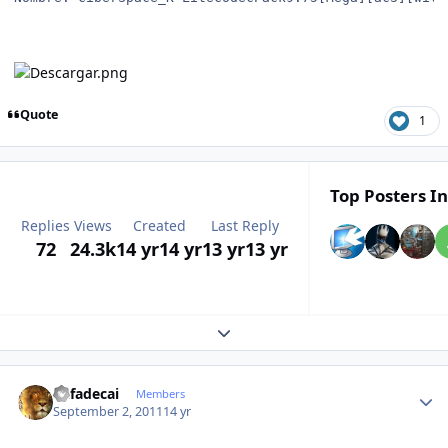
Quote
1
Top Posters In
Replies
Views
Created
Last Reply
72
24.3k
14 yr
14 yr
13 yr
13 yr
Expand topic overview
Author stats
Rafadecai
Members
September 2, 2011
14 yr