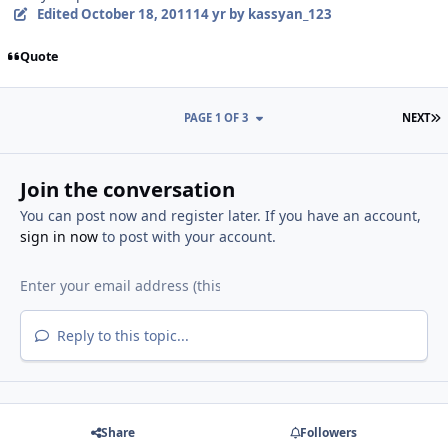
Edited
October 18, 2011
14 yr
by kassyan_123
Quote
L
PAGE 1 OF 3
NEXT
Join the conversation
You can post now and register later. If you have an account,
sign in now
to post with your account.
Reply to this topic...
Share
Followers