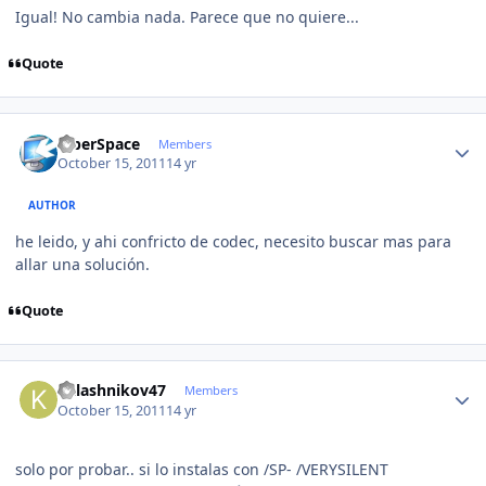
Igual! No cambia nada. Parece que no quiere...
Quote
Author stats
CiberSpace
Members
October 15, 2011
14 yr
AUTHOR
he leido, y ahi confricto de codec, necesito buscar mas para
allar una solución.
Quote
Author stats
kalashnikov47
Members
October 15, 2011
14 yr
solo por probar.. si lo instalas con /SP- /VERYSILENT