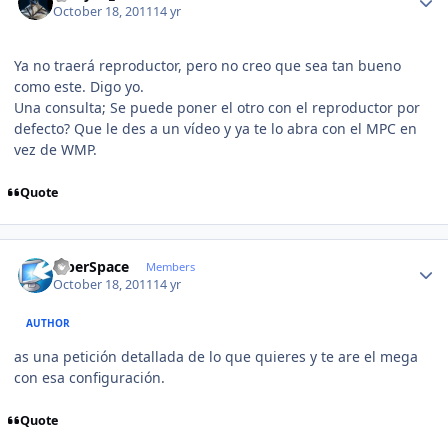
October 18, 2011
14 yr
Ya no traerá reproductor, pero no creo que sea tan bueno
como este. Digo yo.
Una consulta; Se puede poner el otro con el reproductor por
defecto? Que le des a un vídeo y ya te lo abra con el MPC en
vez de WMP.
Quote
Author stats
CiberSpace
Members
October 18, 2011
14 yr
AUTHOR
as una petición detallada de lo que quieres y te are el mega
con esa configuración.
Quote