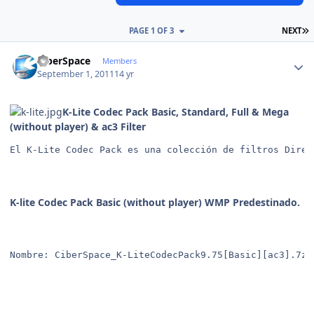
L
PAGE 1 OF 3
NEXT
Author stats
CiberSpace
Members
September 1, 2011
14 yr
K-Lite Codec Pack Basic, Standard, Full & Mega
(without player) & ac3 Filter
El K-Lite Codec Pack es una colección de filtros Direc
K-lite Codec Pack Basic (without player) WMP Predestinado.
Nombre: CiberSpace_K-LiteCodecPack9.75[Basic][ac3].7z 