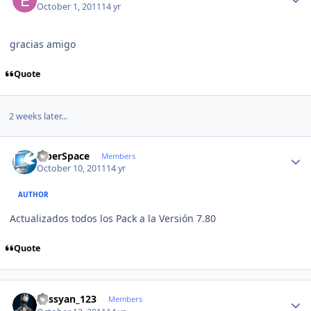
October 1, 2011
14 yr
gracias amigo
Quote
2 weeks later...
Author stats
CiberSpace
Members
October 10, 2011
14 yr
AUTHOR
Actualizados todos los Pack a la Versión 7.80
Quote
Author stats
kassyan_123
Members