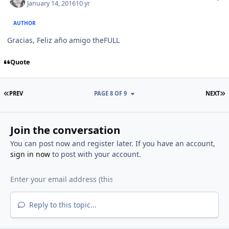
January 14, 2016
10 yr
AUTHOR
Gracias, Feliz año amigo theFULL
Quote
FIRST PAGE
L
PREV
PAGE 8 OF 9
NEXT
Join the conversation
You can post now and register later. If you have an account,
sign in now
to post with your account.
Reply to this topic...