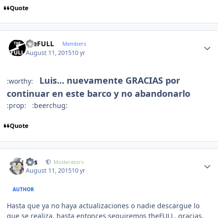
Quote
Author stats
theFULL
Members
August 11, 2015
10 yr
Luis... nuevamente GRACIAS por
:worthy:
continuar en este barco y no abandonarlo
:prop: :beerchug:
Quote
Author stats
luis
Moderators
August 11, 2015
10 yr
AUTHOR
Hasta que ya no haya actualizaciones o nadie descargue lo
que se realiza, hasta entonces seguiremos theFULL, gracias.