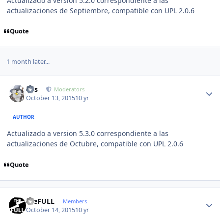
Actualizado a version 5.2.0 correspondiente a las
actualizaciones de Septiembre, compatible con UPL 2.0.6
Quote
1 month later...
Author stats
luis
Moderators
October 13, 2015
10 yr
AUTHOR
Actualizado a version 5.3.0 correspondiente a las
actualizaciones de Octubre, compatible con UPL 2.0.6
Quote
Author stats
theFULL
Members
October 14, 2015
10 yr