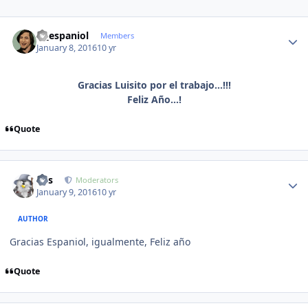
Author stats
el_espaniol
Members
January 8, 2016
10 yr
Gracias Luisito por el trabajo...!!!
Feliz Año...!
Quote
Author stats
luis
Moderators
January 9, 2016
10 yr
AUTHOR
Gracias Espaniol, igualmente, Feliz año
Quote