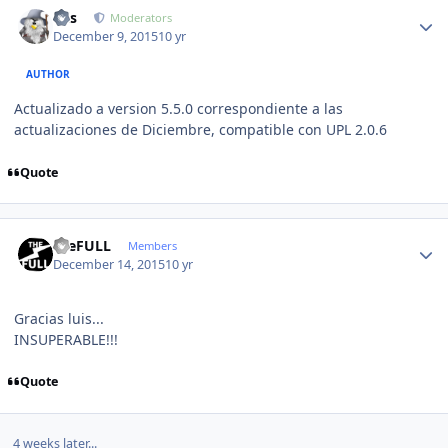
Author stats
luis
Moderators
December 9, 2015
10 yr
AUTHOR
Actualizado a version 5.5.0 correspondiente a las
actualizaciones de Diciembre, compatible con UPL 2.0.6
Quote
Author stats
theFULL
Members
December 14, 2015
10 yr
Gracias luis...
INSUPERABLE!!!
Quote
4 weeks later...