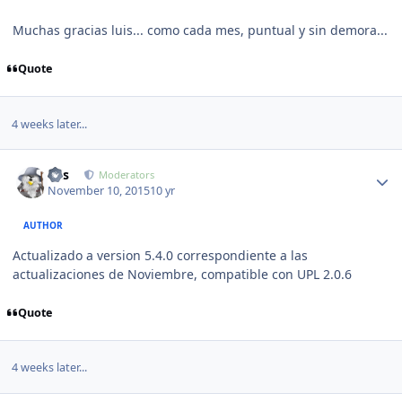
Muchas gracias luis... como cada mes, puntual y sin demora...
Quote
4 weeks later...
Author stats
luis
Moderators
November 10, 2015
10 yr
AUTHOR
Actualizado a version 5.4.0 correspondiente a las
actualizaciones de Noviembre, compatible con UPL 2.0.6
Quote
4 weeks later...