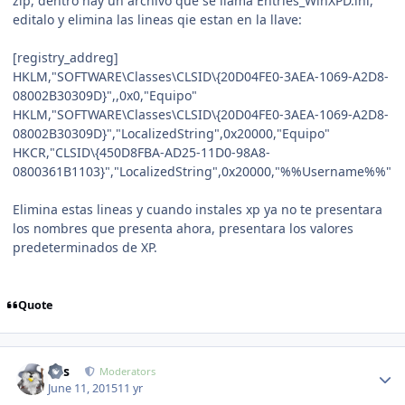
zip, dentro hay un archivo que se llama Entries_WinXPD.ini,
editalo y elimina las lineas qie estan en la llave:
[registry_addreg]
HKLM,"SOFTWARE\Classes\CLSID\{20D04FE0-3AEA-1069-A2D8-
08002B30309D}",,0x0,"Equipo"
HKLM,"SOFTWARE\Classes\CLSID\{20D04FE0-3AEA-1069-A2D8-
08002B30309D}","LocalizedString",0x20000,"Equipo"
HKCR,"CLSID\{450D8FBA-AD25-11D0-98A8-
0800361B1103}","LocalizedString",0x20000,"%%Username%%"
Elimina estas lineas y cuando instales xp ya no te presentara
los nombres que presenta ahora, presentara los valores
predeterminados de XP.
Quote
Author stats
luis
Moderators
June 11, 2015
11 yr