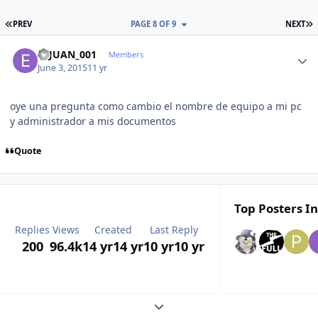
FIRST PAGE
L
PREV
PAGE 8 OF 9
NEXT
Author stats
ELJUAN_001
Members
June 3, 2015
11 yr
oye una pregunta como cambio el nombre de equipo a mi pc
y administrador a mis documentos
Quote
Top Posters In
Replies
Views
Created
Last Reply
200
96.4k
14 yr
14 yr
10 yr
10 yr
Expand topic overview