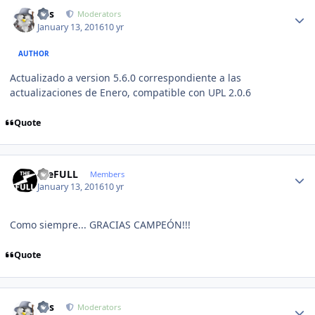
Author stats
luis
Moderators
January 13, 2016
10 yr
AUTHOR
Actualizado a version 5.6.0 correspondiente a las
actualizaciones de Enero, compatible con UPL 2.0.6
Quote
Author stats
theFULL
Members
January 13, 2016
10 yr
Como siempre... GRACIAS CAMPEÓN!!!
Quote
Author stats
luis
Moderators