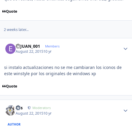
Quote
2 weeks later...
Author stats
ELJUAN_001
Members
August 22, 2015
10 yr
si instalo actualizaciones no se me cambiaran los iconos de
este winstyle por los originales de windows xp
Quote
Author stats
luis
Moderators
August 22, 2015
10 yr
AUTHOR