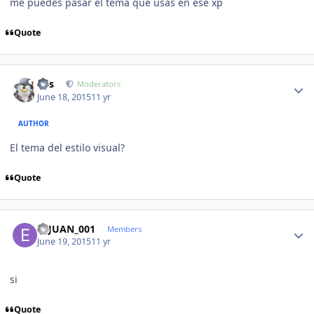
me puedes pasar el tema que usas en ese xp
Quote
Author stats
luis
Moderators
June 18, 2015
11 yr
AUTHOR
El tema del estilo visual?
Quote
Author stats
ELJUAN_001
Members
June 19, 2015
11 yr
si
Quote