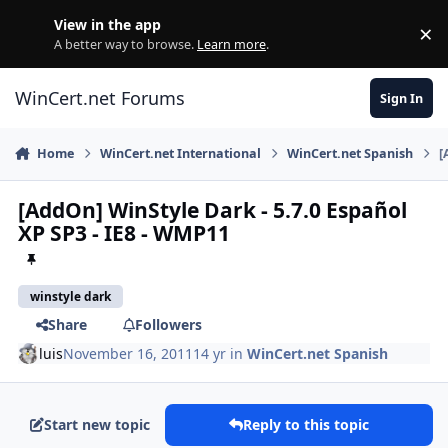
Skip to content
View in the app
×
Di
A better way to browse.
Learn more
.
WinCert.net Forums
Sign In
Home
WinCert.net International
WinCert.net Spanish
[
[AddOn] WinStyle Dark - 5.7.0 Español
XP SP3 - IE8 - WMP11
winstyle dark
Share
Followers
luis
November 16, 2011
14 yr
in
WinCert.net Spanish
Start new topic
Reply to this topic