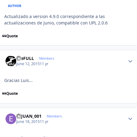
AUTHOR
Actualizado a version 4.9.0 correspondiente a las
actualizaciones de Junio, compatible con UPL 2.0.6
Quote
Author stats
theFULL
Members
June 12, 2015
11 yr
Gracias Luis...
Quote
Author stats
ELJUAN_001
Members
June 18, 2015
11 yr