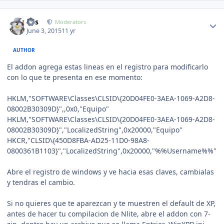
Author stats
luis
Moderators
June 3, 2015
11 yr
AUTHOR
El addon agrega estas lineas en el registro para modificarlo
con lo que te presenta en ese momento:
HKLM,"SOFTWARE\Classes\CLSID\{20D04FE0-3AEA-1069-A2D8-
08002B30309D}",,0x0,"Equipo"
HKLM,"SOFTWARE\Classes\CLSID\{20D04FE0-3AEA-1069-A2D8-
08002B30309D}","LocalizedString",0x20000,"Equipo"
HKCR,"CLSID\{450D8FBA-AD25-11D0-98A8-
0800361B1103}","LocalizedString",0x20000,"%%Username%%"
Abre el registro de windows y ve hacia esas claves, cambialas
y tendras el cambio.
Si no quieres que te aparezcan y te muestren el default de XP,
antes de hacer tu compilacion de Nlite, abre el addon con 7-