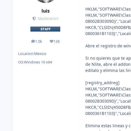
HKLM,"SOFTWARE\Class
luis
HKLM,"SOFTWARE\Class
Moderators
08002B30309D}","Local
HKCR,"CLSID\{450D8FB
0800361B1103}","Loca
1.5k
126
posts
Reputation
Abre el registro de win
Location:
Mexico
Si no quieres que te ap
OS:
Windows 10 x64
de Nlite, abre el addon
editalo y elimina las li
[registry_addreg]
HKLM,"SOFTWARE\Class
HKLM,"SOFTWARE\Class
08002B30309D}","Local
HKCR,"CLSID\{450D8FB
0800361B1103}","Loca
Elimina estas lineas y