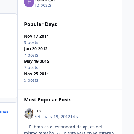
13 posts
Popular Days
Nov 17 2011
9 posts
Jun 20 2012
7 posts
May 19 2015
7 posts
Nov 25 2011
5 posts
Most Popular Posts
luis
THOR
February 19, 2012
14 yr
e
1- El bmp es el estandard de xp, es del
mismo tamaño. 2- En esta version ya estaran