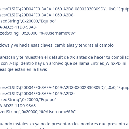
es\CLSID\{20D04FE0-3AEA-1069-A2D8-08002B30309D}",,0x0,"Equi
es\CLSID\{20D04FE0-3AEA-1069-A2D8-
izedString",0x20000,"Equipo"
A-AD25-11D0-98A8-
lizedString",0x20000,"%%Username%%"
dows y ve hacia esas claves, cambialas y tendras el cambio.
arezcan y te muestren el default de XP, antes de hacer tu compilac
 con 7-zip, dentro hay un archivo que se llama Entries_WinXPD.ini,
neas qie estan en la llave:
es\CLSID\{20D04FE0-3AEA-1069-A2D8-08002B30309D}",,0x0,"Equi
es\CLSID\{20D04FE0-3AEA-1069-A2D8-
izedString",0x20000,"Equipo"
A-AD25-11D0-98A8-
lizedString",0x20000,"%%Username%%"
 cuando instales xp ya no te presentara los nombres que presenta a