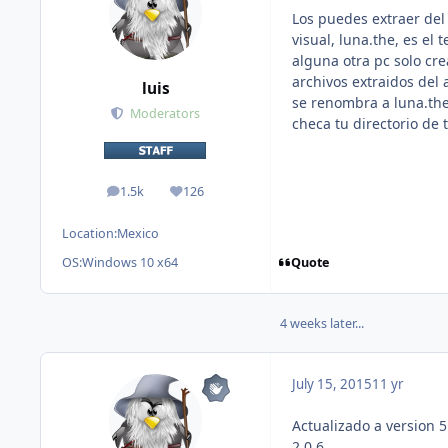
Los puedes extraer del a
visual, luna.the, es el 
alguna otra pc solo cr
archivos extraidos del 
luis
se renombra a luna.the
Moderators
checa tu directorio de 
1.5k
126
posts
Reputation
Location:
Mexico
Quote
OS:
Windows 10 x64
4 weeks later...
July 15, 2015
11 yr
Actualizado a version 5
2.0.6