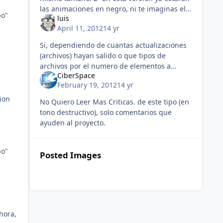
las animaciones en negro, ni te imaginas el
po"
luis
tiempo que se tiene que invertir en esto, de
April 11, 2012
14 yr
por si con un style la actu
Si, dependiendo de cuantas actualizaciones
(archivos) hayan salido o que tipos de
archivos por el numero de elementos a
CiberSpace
modificar
February 19, 2012
14 yr
ion
No Quiero Leer Mas Criticas. de este tipo (en
tono destructivo), solo comentarios que
ayuden al proyecto.
po"
Posted Images
hora,