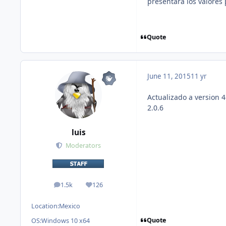
presentara los valores
Quote
June 11, 2015
11 yr
Actualizado a version 4
2.0.6
luis
Moderators
1.5k
126
posts
Reputation
Location:
Mexico
Quote
OS:
Windows 10 x64