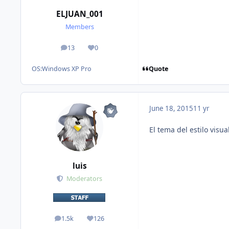
ELJUAN_001
Members
13
0
posts
Reputation
Quote
OS:
Windows XP Pro
June 18, 2015
11 yr
El tema del estilo visua
luis
Moderators
1.5k
126
posts
Reputation