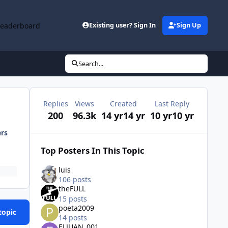
Leaderboard
Existing user? Sign In
Sign Up
Search...
Replies
Views
Created
Last Reply
200
96.3k
14 yr
14 yr
10 yr
10 yr
ers
Top Posters In This Topic
luis
106 posts
theFULL
15 posts
poeta2009
topic
14 posts
ELJUAN_001