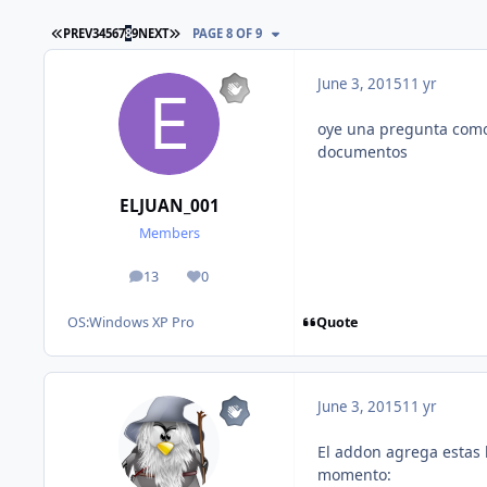
FIRST PAGE
LAST PAGE
PREV
3
4
5
6
7
8
9
NEXT
PAGE 8 OF 9
June 3, 2015
11 yr
oye una pregunta como
documentos
ELJUAN_001
Members
13
0
posts
Reputation
Quote
OS:
Windows XP Pro
June 3, 2015
11 yr
El addon agrega estas l
momento: