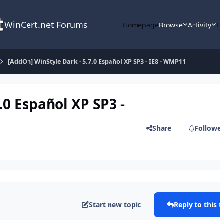
WinCert.net Forums
Homepage
Browse
Activity
[AddOn] WinStyle Dark - 5.7.0 Español XP SP3 - IE8 - WMP11
.0 Español XP SP3 -
Share
Follow
Start new topic
Reply to this 