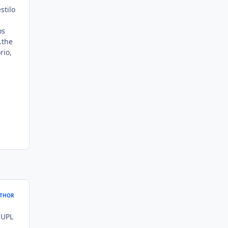
stilo
os
.the
rio,
THOR
 UPL