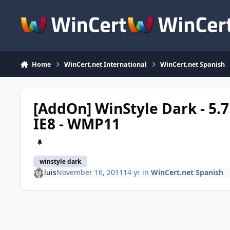
Skip to content
Home
WinCert.net International
WinCert.net Spanish
[AddOn] WinStyle Dark - 5.7
IE8 - WMP11
winstyle dark
luis
November 16, 2011
14 yr
in
WinCert.net Spanish