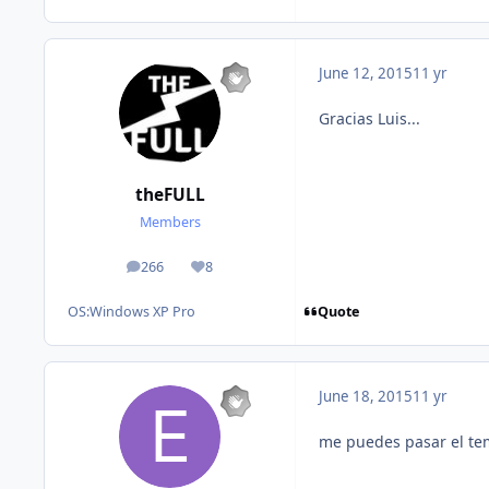
June 12, 2015
11 yr
Gracias Luis...
theFULL
Members
266
8
posts
Reputation
Quote
OS:
Windows XP Pro
June 18, 2015
11 yr
me puedes pasar el te