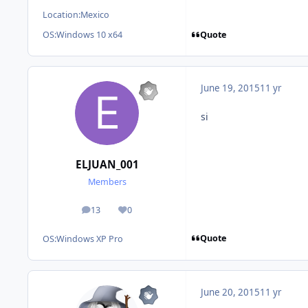
Location:
Mexico
Quote
OS:
Windows 10 x64
June 19, 2015
11 yr
si
ELJUAN_001
Members
13
0
posts
Reputation
Quote
OS:
Windows XP Pro
June 20, 2015
11 yr