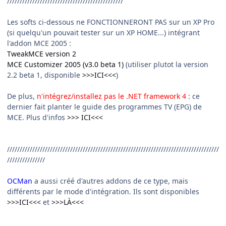
//////////////////////////////////////////////
Les softs ci-dessous ne FONCTIONNERONT PAS sur un XP Pro
(si quelqu'un pouvait tester sur un XP HOME...) intégrant
l'addon MCE 2005 :
TweakMCE version 2
MCE Customizer 2005 (v3.0 beta 1)
(utiliser plutot la version
2.2 beta 1, disponible
>>>ICI<<<
)
De plus,
n'intégrez/installez pas le .NET framework 4
: ce
dernier fait planter le guide des programmes TV (EPG) de
MCE. Plus d'infos
>>> ICI<<<
////////////////////////////////////////////////////////////////////////////////////
///////////////
OCMan
a aussi créé d'autres addons de ce type, mais
différents par le mode d'intégration. Ils sont disponibles
>>>ICI<<<
et
>>>LÀ<<<