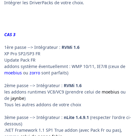
Intégrer les DriverPacks de votre choix.
CAS 3
1ère passe
--> Intégrateur :
RVMi 1.6
XP Pro SP2/SP3 FR
Update Pack FR
addons système éventuellemnt : WMP 10/11, IE7/8 (ceux de
moebius
ou
zorro
sont parfaits)
2ème passe
--> Intégrateur :
RVMi 1.6
les addons runtimes VC8/VC9 (prendre celui de
moebius
ou
de
jaynbe
)
Tous les autres addons de votre choix
3ème passe
--> Intégrateur :
nLite 1.4.9.1
(respecter l'ordre ci-
dessous)
.NET Framework 1.1 SP1 True addon (avec Pack Fr ou pas),