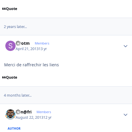
Quote
2 years later...
Author stats
swotm
Members
April 21, 2013
13 yr
Merci de raffrechir les liens
Quote
4 months later...
Author stats
Ken@fri
Members
August 22, 2013
12 yr
AUTHOR