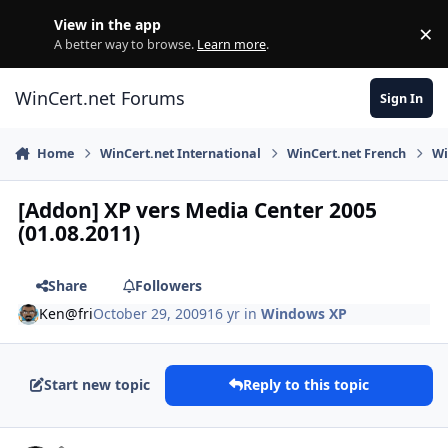
Skip to content
View in the app
×
Di
A better way to browse.
Learn more
.
WinCert.net Forums
Sign In
Home
WinCert.net International
WinCert.net French
Wi
[Addon] XP vers Media Center 2005
(01.08.2011)
Share
Followers
Ken@fri
October 29, 2009
16 yr
in
Windows XP
Start new topic
Reply to this topic
Author stats