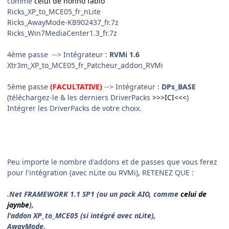
comme
celui de nonno fabio
Ricks_XP_to_MCE05_fr_nLite
Ricks_AwayMode-KB902437_fr.7z
Ricks_Win7MediaCenter1.3_fr.7z
4ème passe
--> Intégrateur :
RVMi 1.6
Xtr3m_XP_to_MCE05_fr_Patcheur_addon_RVMi
5ème passe
(FACULTATIVE)
--> Intégrateur :
DPs_BASE
(téléchargez-le & les derniers DriverPacks
>>>ICI<<<
)
Intégrer les DriverPacks de votre choix.
Peu importe le nombre d'addons et de passes que vous ferez
pour l'intégration (avec nLite ou RVMi), RETENEZ QUE :
.Net FRAMEWORK 1.1 SP1 (ou un pack AIO, comme
celui de
jaynbe
),
l'addon XP_to_MCE05 (si intégré avec nLite),
AwayMode,