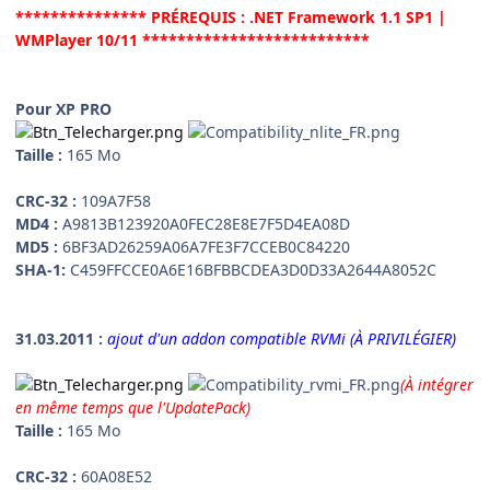
*************** PRÉREQUIS : .NET Framework 1.1 SP1 |
WMPlayer 10/11 **************************
Pour XP PRO
Taille :
165 Mo
CRC-32 :
109A7F58
MD4 :
A9813B123920A0FEC28E8E7F5D4EA08D
MD5 :
6BF3AD26259A06A7FE3F7CCEB0C84220
SHA-1:
C459FFCCE0A6E16BFBBCDEA3D0D33A2644A8052C
31.03.2011
:
ajout d'un addon compatible RVMi (À PRIVILÉGIER)
(À intégrer
en même temps que l'UpdatePack)
Taille :
165 Mo
CRC-32 :
60A08E52