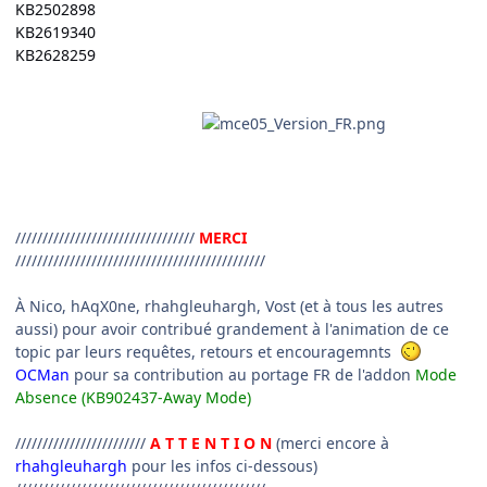
KB2502898
KB2619340
KB2628259
/////////////////////////////////
MERCI
//////////////////////////////////////////////
À Nico, hAqX0ne, rhahgleuhargh, Vost (et à tous les autres
aussi) pour avoir contribué grandement à l'animation de ce
topic par leurs requêtes, retours et encouragemnts
OCMan
pour sa contribution au portage FR de l'addon
Mode
Absence (KB902437-Away Mode)
////////////////////////
A T T E N T I O N
(merci encore à
rhahgleuhargh
pour les infos ci-dessous)