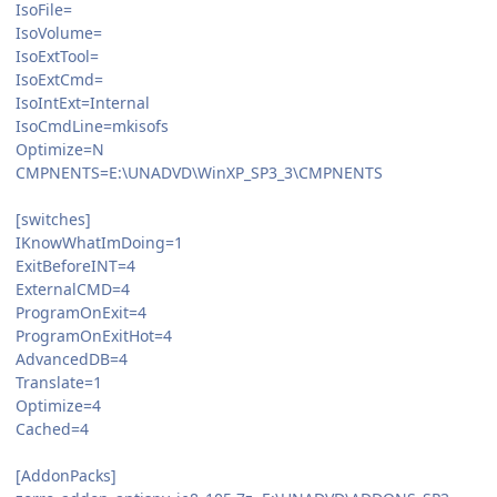
IsoFile=
IsoVolume=
IsoExtTool=
IsoExtCmd=
IsoIntExt=Internal
IsoCmdLine=mkisofs
Optimize=N
CMPNENTS=E:\UNADVD\WinXP_SP3_3\CMPNENTS
[switches]
IKnowWhatImDoing=1
ExitBeforeINT=4
ExternalCMD=4
ProgramOnExit=4
ProgramOnExitHot=4
AdvancedDB=4
Translate=1
Optimize=4
Cached=4
[AddonPacks]