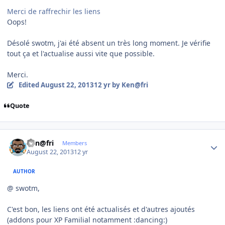
Merci de raffrechir les liens
Oops!
Désolé swotm, j'ai été absent un très long moment. Je vérifie
tout ça et l'actualise aussi vite que possible.
Merci.
Edited
August 22, 2013
12 yr
by Ken@fri
Quote
Author stats
Ken@fri
Members
August 22, 2013
12 yr
AUTHOR
@ swotm,
C'est bon, les liens ont été actualisés et d'autres ajoutés
(addons pour XP Familial notamment :dancing:)