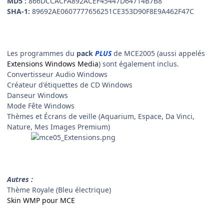
MD5 :
866DCCACFA892ACEF45447D64714B7B8
SHA-1:
89692AE0607777656251CE353D90F8E9A462F47C
Les programmes du
pack
PLUS
de MCE2005 (aussi appelés
Extensions Windows Media
) sont également inclus.
Convertisseur Audio Windows
Créateur d'étiquettes de CD Windows
Danseur Windows
Mode Fête Windows
Thèmes et Écrans de veille (Aquarium, Espace, Da Vinci,
Nature, Mes Images Premium)
Autres :
Thème Royale (Bleu électrique)
Skin WMP pour MCE