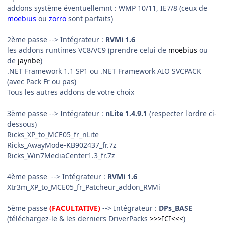
addons système éventuellemnt : WMP 10/11, IE7/8 (ceux de
moebius
ou
zorro
sont parfaits)
2ème passe
--> Intégrateur :
RVMi 1.6
les addons runtimes VC8/VC9 (prendre celui de
moebius
ou
de
jaynbe
)
.NET Framework 1.1 SP1 ou .NET Framework AIO SVCPACK
(avec Pack Fr ou pas)
Tous les autres addons de votre choix
3ème passe
--> Intégrateur :
nLite 1.4.9.1
(respecter l'ordre ci-
dessous)
Ricks_XP_to_MCE05_fr_nLite
Ricks_AwayMode-KB902437_fr.7z
Ricks_Win7MediaCenter1.3_fr.7z
4ème passe
--> Intégrateur :
RVMi 1.6
Xtr3m_XP_to_MCE05_fr_Patcheur_addon_RVMi
5ème passe
(FACULTATIVE)
--> Intégrateur :
DPs_BASE
(téléchargez-le & les derniers DriverPacks
>>>ICI<<<
)