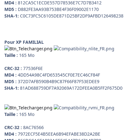
MD4 :
812CA5C1ECDE557D78536E7C7D7B3412
MD5 :
D882FE3AA93B753BE4F36F09002E1170
SHA-1:
C0C73FC5C6105DE871D25BF2DF9AFBD126498238
Pour XP FAMILIAL
Taille :
165 Mo
CRC-32 :
77536F6E
MD4 :
4DD54A98C4FD653545CF0E7EC46CF84F
MD5 :
372D7AFB590B4B9C87F66F87F53EDEE9
SHA-1:
81AD688759DF7A92069A172DFEEA0B5FF2F675D0
Taille :
165 Mo
CRC-32 :
8AC76566
MD4 :
7972ECF5E4B5EEA6B94EFABE38D2A2BE