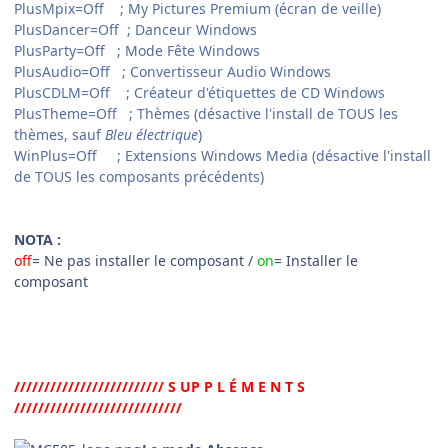
PlusMpix=Off ; My Pictures Premium (écran de veille)
PlusDancer=Off ; Danceur Windows
PlusParty=Off ; Mode Fête Windows
PlusAudio=Off ; Convertisseur Audio Windows
PlusCDLM=Off ; Créateur d'étiquettes de CD Windows
PlusTheme=Off ; Thèmes (désactive l'install de TOUS les
thèmes, sauf
Bleu électrique
)
WinPlus=Off ; Extensions Windows Media (désactive l'install
de TOUS les composants précédents)
NOTA :
off
= Ne pas installer le composant /
on
= Installer le
composant
///////////////////////// S UP P L É M E N T S
////////////////////////////