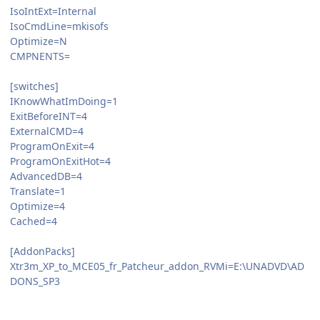
IsoIntExt=Internal
IsoCmdLine=mkisofs
Optimize=N
CMPNENTS=
[switches]
IKnowWhatImDoing=1
ExitBeforeINT=4
ExternalCMD=4
ProgramOnExit=4
ProgramOnExitHot=4
AdvancedDB=4
Translate=1
Optimize=4
Cached=4
[AddonPacks]
Xtr3m_XP_to_MCE05_fr_Patcheur_addon_RVMi=E:\UNADVD\AD
DONS_SP3