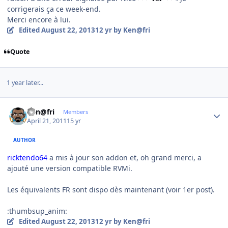
corrigerais ça ce week-end.
Merci encore à lui.
Edited
August 22, 2013
12 yr
by Ken@fri
Quote
1 year later...
Author stats
Ken@fri
Members
April 21, 2011
15 yr
AUTHOR
ricktendo64
a mis à jour son addon et, oh grand merci, a
ajouté une version compatible RVMi.
Les équivalents FR sont dispo dès maintenant (voir 1er post).
:thumbsup_anim:
Edited
August 22, 2013
12 yr
by Ken@fri