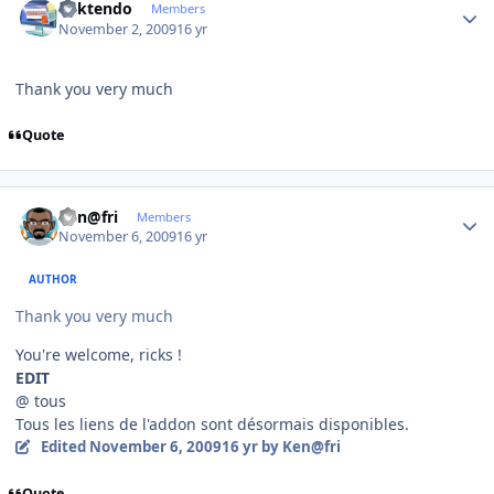
ricktendo
Members
November 2, 2009
16 yr
Thank you very much
Quote
Author stats
Ken@fri
Members
November 6, 2009
16 yr
AUTHOR
Thank you very much
You're welcome, ricks !
EDIT
@ tous
Tous les liens de l'addon sont désormais disponibles.
Edited
November 6, 2009
16 yr
by Ken@fri
Quote