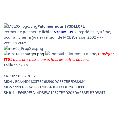
Patcheur pour SYSDM.CPL
Permet de patcher le fichier
SYSDM.CPL
(Propriétés système)
pour afficher la (vraie) version de MCE (Version 2002 --->
Version 2005).
(À intégrer
SEUL
dans une passe, après tous les autres addons)
Taille :
572 Ko
CRC32 :
0362D8F7
MD4 :
B0A44D180578C68390DCB37BEFD38984
MD5 :
991188D4990978B6A9D1ECDE29C5B000
SHA-1 :
E69B9FFA14DBF8C12327B5D202DA6B8F1B3D3847