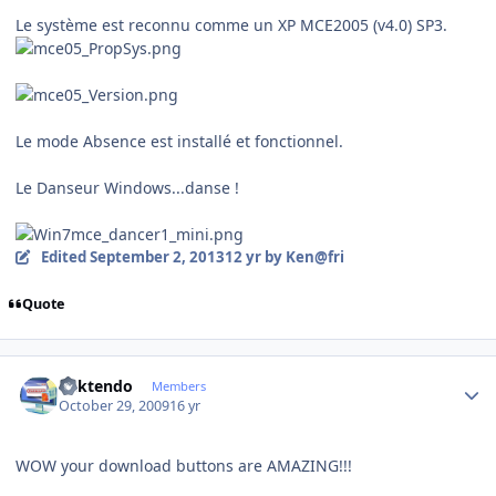
Le système est reconnu comme un XP MCE2005 (v4.0) SP3.
Le mode Absence est installé et fonctionnel.
Le Danseur Windows...danse !
Edited
September 2, 2013
12 yr
by Ken@fri
Quote
Author stats
ricktendo
Members
October 29, 2009
16 yr
WOW your download buttons are AMAZING!!!