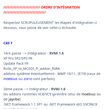
///////////////////////// ORDRE D'INTÉGRATION
/////////////////////////////
Respectez
SCRUPULEUSEMENT
les étapes d'intégration ci
dessous, sous peine de voir celle-ci échouée.
CAS 1
1ère passe
--> Intégrateur :
RVMi 1.6
XP Pro SP2/SP3 FR
Update Pack FR
Ricks_XP_to_MCE05_fr_addon_RVMi
addons système éventuellemnt : WMP 10/11, IE7/8 (ceux de
moebius
ou
zorro
sont parfaits)
2ème passe
--> Intégrateur :
RVMi 1.6
les addons runtimes VC8/VC9 (prendre celui de
moebius
ou
de
jaynbe
)
.NET Framework 1.1 SP1 ou .NET Framework AIO SVCPACK