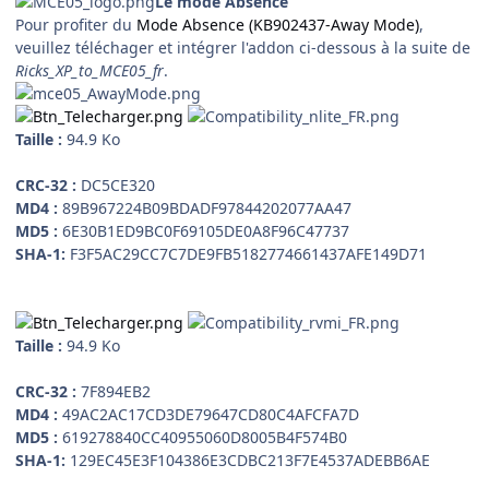
Le mode Absence
Pour profiter du
Mode Absence (KB902437-Away Mode)
,
veuillez téléchager et intégrer l'addon ci-dessous à la suite de
Ricks_XP_to_MCE05_fr
.
Taille :
94.9 Ko
CRC-32 :
DC5CE320
MD4 :
89B967224B09BDADF97844202077AA47
MD5 :
6E30B1ED9BC0F69105DE0A8F96C47737
SHA-1:
F3F5AC29CC7C7DE9FB5182774661437AFE149D71
Taille :
94.9 Ko
CRC-32 :
7F894EB2
MD4 :
49AC2AC17CD3DE79647CD80C4AFCFA7D
MD5 :
619278840CC40955060D8005B4F574B0
SHA-1:
129EC45E3F104386E3CDBC213F7E4537ADEBB6AE