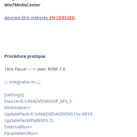
Win7MediaCenter
devront être intégrés
EN DERNIER
.
Procédure pratique
1ère Passe ----> avec RVMi 1.6
;;; integrator.ini ;;;
[settings]
Source=E:\UNADVD\WinXP_SP3_3
Destination=
UpdatePack=E:\UNADVD\ADDONS1\ic-0910-
UpdatePackXPx86SP3.7z
ExternalRun=
ParametersRun=