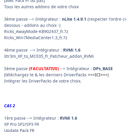
(avec Pack Fr ou pas)
Tous les autres addons de votre choix
3ème passe
--> Intégrateur :
nLite 1.4.9.1
(respecter l'ordre ci-
dessous - addons au choix -)
Ricks_AwayMode-KB902437_fr.7z
Ricks_Win7MediaCenter1.3_fr.7z
4ème passe
--> Intégrateur :
RVMi 1.6
Xtr3m_XP_to_MCE05_fr_Patcheur_addon_RVMi
5ème passe
(FACULTATIVE)
--> Intégrateur :
DPs_BASE
(téléchargez-le & les derniers DriverPacks
>>>ICI<<<
)
Intégrer les DriverPacks de votre choix.
CAS 2
1ère passe
--> Intégrateur :
RVMi 1.6
XP Pro SP2/SP3 FR
Update Pack FR