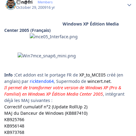
Ken@fri
Members
October 29, 2009
16 yr
Windows XP Édition Media
Center 2005 (Français)
Info :
Cet addon est le portage FR de
XP_to_MCE05
créé (en
anglais) par
ricktendo64
, Supermodo de
wincert.net
.
Il permet de transformer votre version de Windows XP (Pro &
Familial) en Windows XP Édition Media Center 2005
, intégrant
déjà les MAJ suivantes :
Correctif cumulatif n°2 (Update RollUp 2)
MAJ du Danceur de Windows (KB887410)
KB925766
KB956148
KB973768