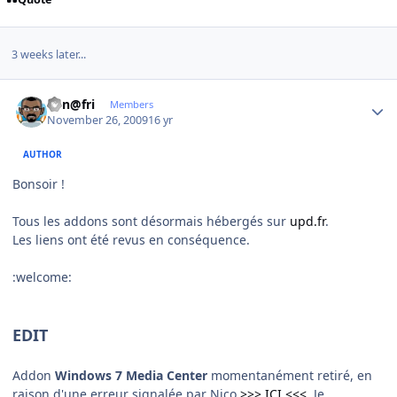
3 weeks later...
Author stats
Ken@fri
Members
November 26, 2009
16 yr
AUTHOR
Bonsoir !
Tous les addons sont désormais hébergés sur
upd.fr
.
Les liens ont été revus en conséquence.
:welcome:
EDIT
Addon
Windows 7 Media Center
momentanément retiré, en
raison d'une erreur signalée par Nico
>>> ICI <<<
. Je