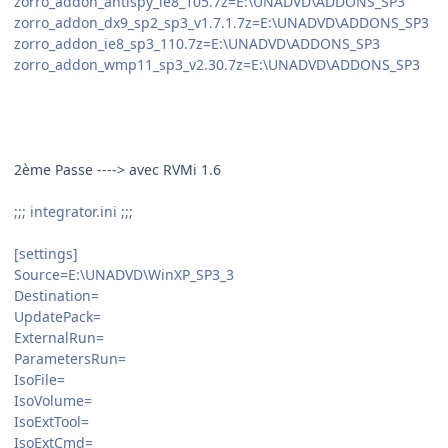
zorro_addon_antispy_ie8_105.7z=E:\UNADVD\ADDONS_SP3
zorro_addon_dx9_sp2_sp3_v1.7.1.7z=E:\UNADVD\ADDONS_SP3
zorro_addon_ie8_sp3_110.7z=E:\UNADVD\ADDONS_SP3
zorro_addon_wmp11_sp3_v2.30.7z=E:\UNADVD\ADDONS_SP3
2ème Passe ----> avec RVMi 1.6
;;; integrator.ini ;;;
[settings]
Source=E:\UNADVD\WinXP_SP3_3
Destination=
UpdatePack=
ExternalRun=
ParametersRun=
IsoFile=
IsoVolume=
IsoExtTool=
IsoExtCmd=