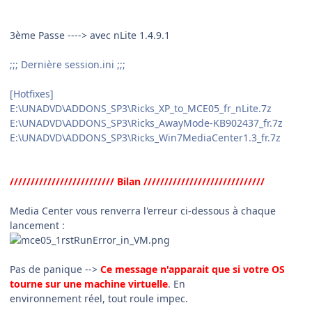
3ème Passe ----> avec nLite 1.4.9.1
;;; Dernière session.ini ;;;
[Hotfixes]
E:\UNADVD\ADDONS_SP3\Ricks_XP_to_MCE05_fr_nLite.7z
E:\UNADVD\ADDONS_SP3\Ricks_AwayMode-KB902437_fr.7z
E:\UNADVD\ADDONS_SP3\Ricks_Win7MediaCenter1.3_fr.7z
///////////////////////// Bilan /////////////////////////////
Media Center vous renverra l'erreur ci-dessous à chaque
lancement :
Pas de panique -->
Ce message n'apparait que si votre OS
tourne sur une machine virtuelle
. En
environnement réel, tout roule impec.