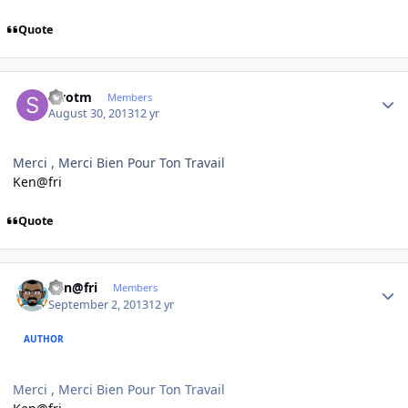
Quote
Author stats
swotm
Members
August 30, 2013
12 yr
Merci , Merci Bien Pour Ton Travail
Ken@fri
Quote
Author stats
Ken@fri
Members
September 2, 2013
12 yr
AUTHOR
Merci , Merci Bien Pour Ton Travail