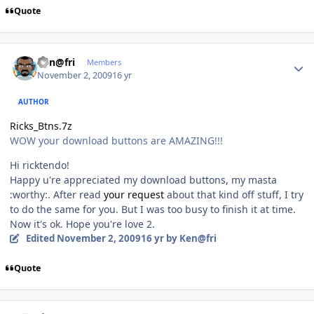
Quote
Author stats
Ken@fri
Members
November 2, 2009
16 yr
AUTHOR
Ricks_Btns.7z
WOW your download buttons are AMAZING!!!
Hi ricktendo!
Happy u're appreciated my download buttons, my masta
:worthy:. After read
your request
about that kind off stuff, I try
to do the same for you. But I was too busy to finish it at time.
Now it's ok. Hope you're love 2.
Edited
November 2, 2009
16 yr
by Ken@fri
Quote
Author stats