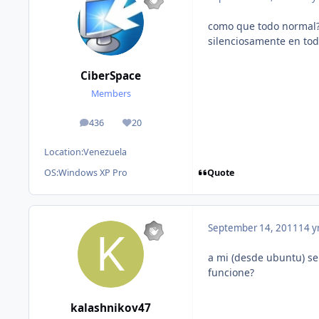
como que todo normal? 
silenciosamente en tod
CiberSpace
Members
436
20
posts
Reputation
Location:
Venezuela
Quote
OS:
Windows XP Pro
September 14, 2011
14 y
a mi (desde ubuntu) se
funcione?
kalashnikov47