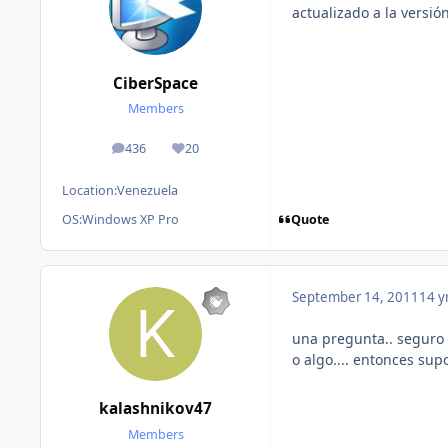
actualizado a la versió
CiberSpace
Members
436
20
posts
Reputation
Location:
Venezuela
Quote
OS:
Windows XP Pro
September 14, 2011
14 y
una pregunta.. seguro q
o algo.... entonces su
kalashnikov47
Members