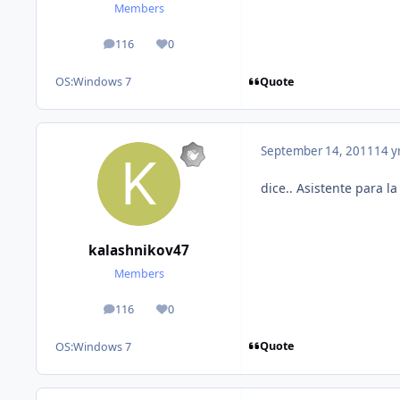
Members
116
0
posts
Reputation
Quote
OS:
Windows 7
September 14, 2011
14 y
dice.. Asistente para la
kalashnikov47
Members
116
0
posts
Reputation
Quote
OS:
Windows 7