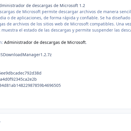
ministrador de descargas de Microsoft 1.2
scargas de Microsoft permite descargar archivos de manera senci
ia o de aplicaciones, de forma rápida y confiable. Se ha diseñado
as de archivos de los sitios web de Microsoft compatibles. Una vez 
 muestra el estado de las descargas y permite suspender las desc
n:
Administrador de descargas de Microsoft
.
MSDownloadManager1.2.7z
6ee9dbcadec792d38d
ca4d0f92345ca2e2b
f34d81ab14822987859b4696505
r