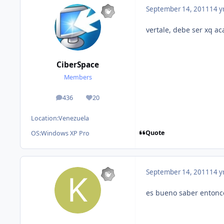
September 14, 2011
14 y
vertale, debe ser xq ac
CiberSpace
Members
436
20
posts
Reputation
Location:
Venezuela
Quote
OS:
Windows XP Pro
September 14, 2011
14 y
es bueno saber entonce