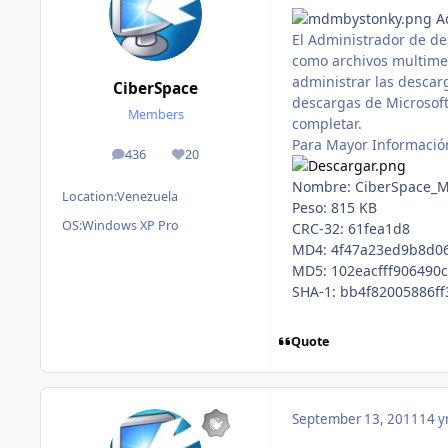
Ad
El Administrador de de
como archivos multimed
administrar las descarg
CiberSpace
descargas de Microsoft
Members
completar.
Para Mayor Informació
436
20
posts
Reputation
Nombre: CiberSpace_
Location:
Venezuela
Peso: 815 KB
OS:
Windows XP Pro
CRC-32: 61fea1d8
MD4: 4f47a23ed9b8d0
MD5: 102eacfff906490
SHA-1: bb4f82005886f
Quote
September 13, 2011
14 y