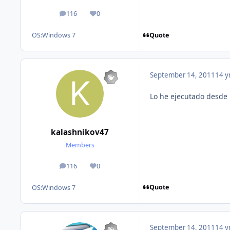
116
0
posts
Reputation
Quote
OS:
Windows 7
September 14, 2011
14 y
Lo he ejecutado desde
kalashnikov47
Members
116
0
posts
Reputation
Quote
OS:
Windows 7
September 14, 2011
14 y