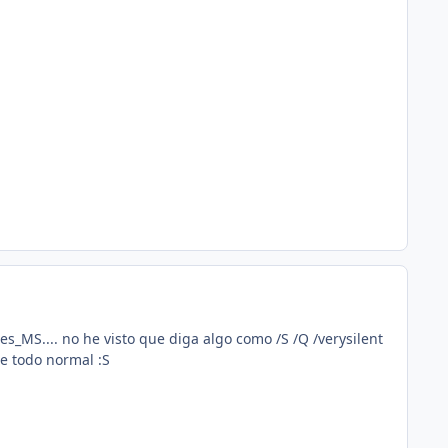
es_MS.... no he visto que diga algo como /S /Q /verysilent
ue todo normal :S