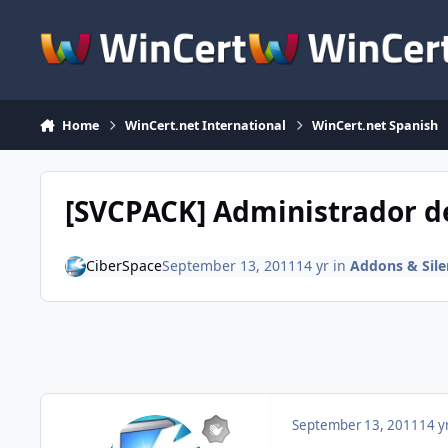
Skip to content
Home
WinCert.net International
WinCert.net Spanish
[SVCPACK] Administrador de
CiberSpace
September 13, 2011
14 yr
in
Addons & Silen
September 13, 2011
14 y