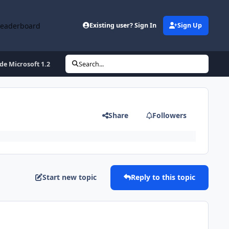
Leaderboard
Existing user? Sign In
Sign Up
de Microsoft 1.2
Search...
Share
Followers
Start new topic
Reply to this topic