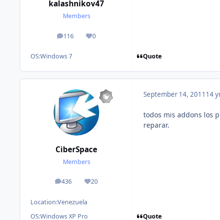
kalashnikov47
Members
116
0
posts
Reputation
Quote
OS:
Windows 7
September 14, 2011
14 y
todos mis addons los p
reparar.
CiberSpace
Members
436
20
posts
Reputation
Location:
Venezuela
Quote
OS:
Windows XP Pro