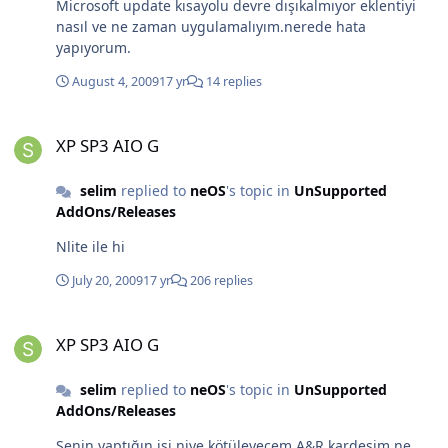
Microsoft update kısayolu devre dışıkalmıyor eklentiyi
nasıl ve ne zaman uygulamalıyım.nerede hata
yapıyorum.
August 4, 2009
17 yr
14 replies
XP SP3 AIO G
XP SP3 AIO G
selim
replied to
neOS
's topic in
UnSupported
AddOns/Releases
Nlite ile hi
July 20, 2009
17 yr
206 replies
XP SP3 AIO G
XP SP3 AIO G
selim
replied to
neOS
's topic in
UnSupported
AddOns/Releases
Senin yaptığın işi niye kötüleyecem A&R kardeşim ne