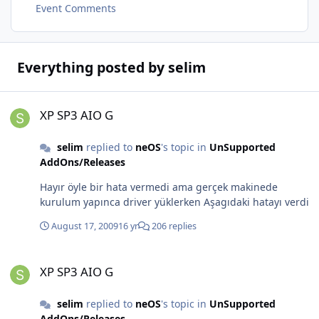
Event Comments
Everything posted by selim
XP SP3 AIO G
XP SP3 AIO G
selim
replied to
neOS
's topic in
UnSupported
AddOns/Releases
Hayır öyle bir hata vermedi ama gerçek makinede
kurulum yapınca driver yüklerken Aşagıdaki hatayı verdi
August 17, 2009
16 yr
206 replies
XP SP3 AIO G
XP SP3 AIO G
selim
replied to
neOS
's topic in
UnSupported
AddOns/Releases