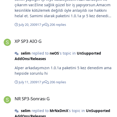
çıkarım var.Eline sağlık güzel bir iş yapıyorsun.Amacım
kesinlikle kötülemek değildi öyle anlaşıldı ise hakkını
helal et. Samimi olarak paketini 1.0.1a yı 5 kez denedim
her birinde farklı hatalar verdi o yüzden yazmadım.2 kez
July 20, 2009
17 yr
206 replies
aynı aldığım hata hdd biçimlendirme işlemini geçtikten
sonra kaynağa erişilemiyordu zannedersem.rwm
XP SP3 AIO G
integratör kullanmıştım birde nlite ı deneyeyim.
XP SP3 AIO G
selim
replied to
neOS
's topic in
UnSupported
AddOns/Releases
Alper arkadaşımızın 1.0.1a paketini 5 kez denedim ama
hepside sorunlu hi
July 11, 2009
17 yr
206 replies
NR SP3-Sonrası G
NR SP3-Sonrası G
selim
replied to
MrNxDmX
's topic in
UnSupported
AddOns/Releases