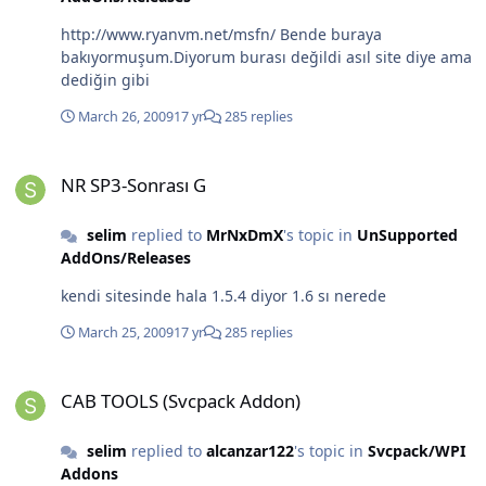
http://www.ryanvm.net/msfn/ Bende buraya
bakıyormuşum.Diyorum burası değildi asıl site diye ama
dediğin gibi
March 26, 2009
17 yr
285 replies
NR SP3-Sonrası G
NR SP3-Sonrası G
selim
replied to
MrNxDmX
's topic in
UnSupported
AddOns/Releases
kendi sitesinde hala 1.5.4 diyor 1.6 sı nerede
March 25, 2009
17 yr
285 replies
CAB TOOLS (Svcpack Addon)
CAB TOOLS (Svcpack Addon)
selim
replied to
alcanzar122
's topic in
Svcpack/WPI
Addons