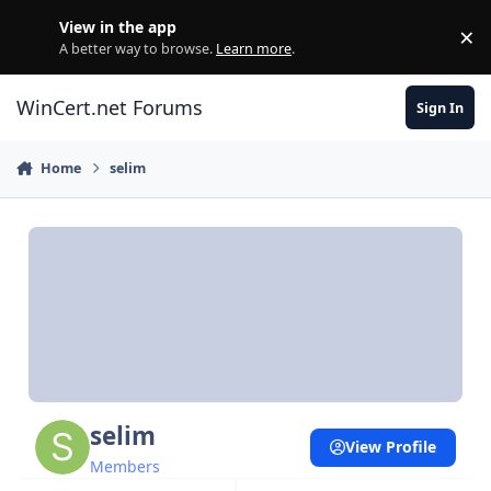
Skip to content
View in the app
×
Di
A better way to browse.
Learn more
.
WinCert.net Forums
Sign In
Home
selim
selim
View Profile
Members