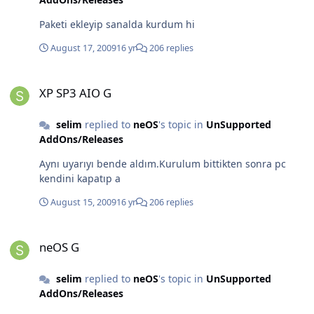
Paketi ekleyip sanalda kurdum hi
August 17, 2009
16 yr
206 replies
XP SP3 AIO G
XP SP3 AIO G
selim
replied to
neOS
's topic in
UnSupported
AddOns/Releases
Aynı uyarıyı bende aldım.Kurulum bittikten sonra pc
kendini kapatıp a
August 15, 2009
16 yr
206 replies
neOS G
neOS G
selim
replied to
neOS
's topic in
UnSupported
AddOns/Releases