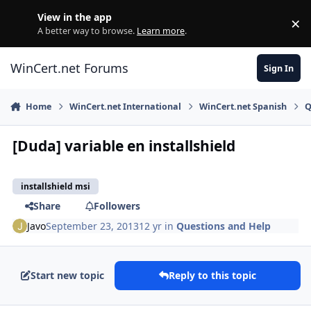
Skip to content
View in the app
×
Di
A better way to browse.
Learn more
.
WinCert.net Forums
Sign In
Home
WinCert.net International
WinCert.net Spanish
Q
[Duda] variable en installshield
installshield msi
Share
Followers
Javo
September 23, 2013
12 yr
in
Questions and Help
Start new topic
Reply to this topic