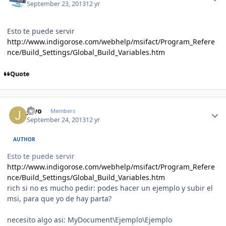
September 23, 2013
12 yr
Esto te puede servir
http://www.indigorose.com/webhelp/msifact/Program_Refere
nce/Build_Settings/Global_Build_Variables.htm
Quote
Author stats
Javo
Members
September 24, 2013
12 yr
AUTHOR
Esto te puede servir
http://www.indigorose.com/webhelp/msifact/Program_Refere
nce/Build_Settings/Global_Build_Variables.htm
rich si no es mucho pedir: podes hacer un ejemplo y subir el
msi, para que yo de hay parta?
necesito algo asi: MyDocument\Ejemplo\Ejemplo