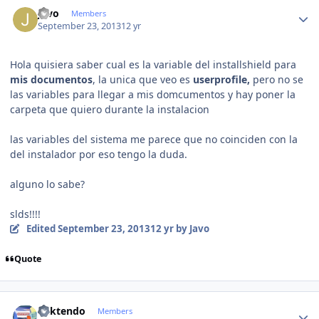
Author stats
Javo
Members
September 23, 2013
12 yr
Hola quisiera saber cual es la variable del installshield para
mis documentos
, la unica que veo es
userprofile,
pero no se
las variables para llegar a mis domcumentos y hay poner la
carpeta que quiero durante la instalacion
las variables del sistema me parece que no coinciden con la
del instalador por eso tengo la duda.
alguno lo sabe?
slds!!!!
Edited
September 23, 2013
12 yr
by Javo
Quote
Author stats
ricktendo
Members