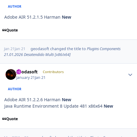
AUTHOR
Adobe AIR 51.2.1.5 Harman
New
Quote
Jan 21
Jan 21
geodasoft
changed the title to
Plugins Components
21.01.2026 Desatendido Multi [x86/x64]
Author stats
geodasoft
Contributors
January 21
Jan 21
AUTHOR
Adobe AIR 51.2.2.6 Harman
New
Java Runtime Environment 8 Update 481 x86x64
New
Quote