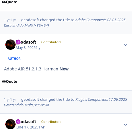
Quote
1 yr
1 yr
geodasoft
changed the title to
Adobe Components 08.05.2025
Desatendido Multi [x86/x64]
Author stats
geodasoft
Contributors
May 8, 2025
1 yr
AUTHOR
Adobe AIR 51.2.1.3 Harman
New
Quote
1 yr
1 yr
geodasoft
changed the title to
Plugins Components 17.06.2025
Desatendido Multi [x86/x64]
Author stats
geodasoft
Contributors
June 17, 2025
1 yr