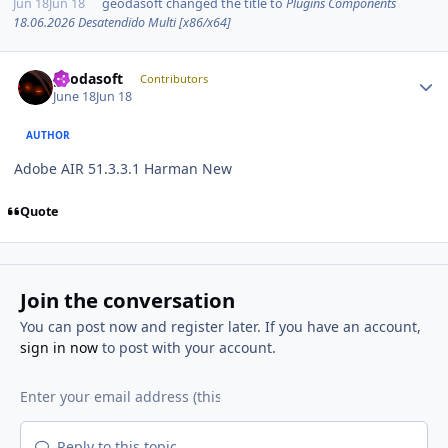
Jun 18
Jun 18
geodasoft
changed the title to
Plugins Components
18.06.2026 Desatendido Multi [x86/x64]
Author stats
geodasoft
Contributors
June 18
Jun 18
AUTHOR
Adobe AIR 51.3.3.1 Harman New
Quote
Join the conversation
You can post now and register later. If you have an account,
sign in now
to post with your account.
Reply to this topic...