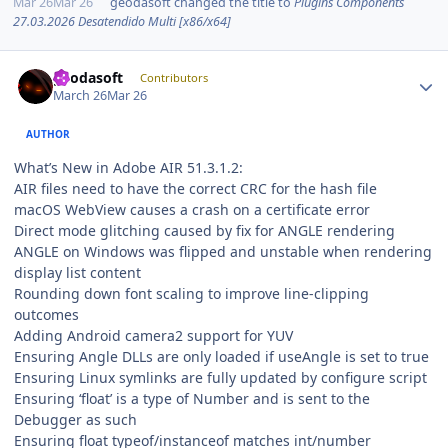
Mar 26
Mar 26
geodasoft
changed the title to
Plugins Components
27.03.2026 Desatendido Multi [x86/x64]
Author stats
geodasoft
Contributors
March 26
Mar 26
AUTHOR
What’s New in Adobe AIR 51.3.1.2:
AIR files need to have the correct CRC for the hash file
macOS WebView causes a crash on a certificate error
Direct mode glitching caused by fix for ANGLE rendering
ANGLE on Windows was flipped and unstable when rendering
display list content
Rounding down font scaling to improve line-clipping
outcomes
Adding Android camera2 support for YUV
Ensuring Angle DLLs are only loaded if useAngle is set to true
Ensuring Linux symlinks are fully updated by configure script
Ensuring ‘float’ is a type of Number and is sent to the
Debugger as such
Ensuring float typeof/instanceof matches int/number