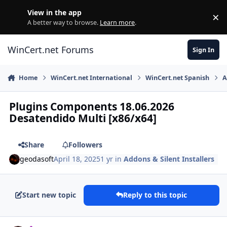
Skip to content
View in the app
×
Di
A better way to browse.
Learn more
.
WinCert.net Forums
Sign In
Home
WinCert.net International
WinCert.net Spanish
A
Plugins Components 18.06.2026
Desatendido Multi [x86/x64]
Share
Followers
geodasoft
April 18, 2025
1 yr
in
Addons & Silent Installers
Start new topic
Reply to this topic
Author stats