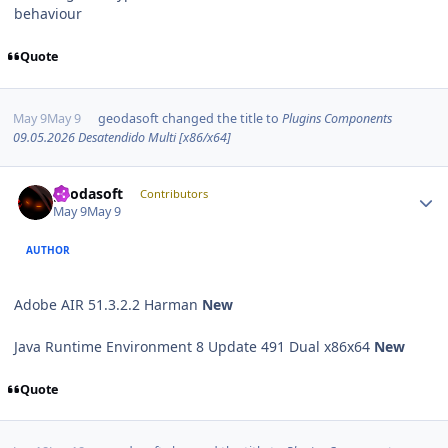
behaviour
Quote
May 9
May 9
geodasoft
changed the title to
Plugins Components
09.05.2026 Desatendido Multi [x86/x64]
Author stats
geodasoft
Contributors
May 9
May 9
AUTHOR
Adobe AIR 51.3.2.2 Harman
New
Java Runtime Environment 8 Update 491 Dual x86x64
New
Quote