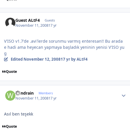
Guest ALtF4
Guests
November 11, 2008
17 yr
V'ISO v1.7'de .avi'lerde sorunmu varmış enteresan!! Bu arada
e hadi ama heyecan yapmaya başladık yeninin yenisi V'ISO yu
g
Edited
November 12, 2008
17 yr
by ALtF4
Quote
Author stats
Windrain
Members
November 11, 2008
17 yr
Asıl ben teşekk
Quote