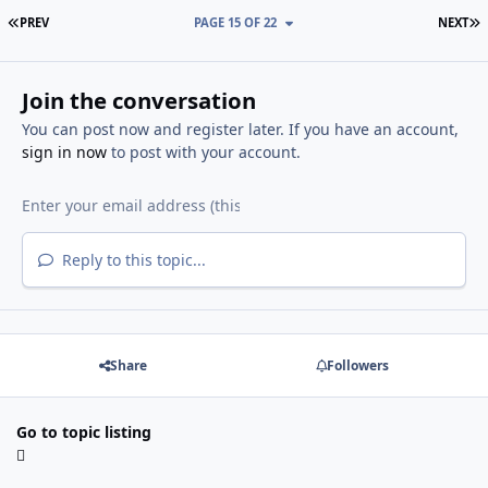
FIRST PAGE
L
PREV
PAGE 15 OF 22
NEXT
Join the conversation
You can post now and register later. If you have an account,
sign in now
to post with your account.
Reply to this topic...
Share
Followers
Go to topic listing