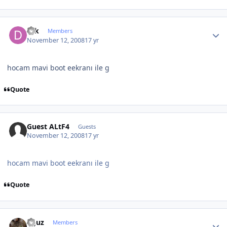
Author stats
drk
Members
November 12, 2008
17 yr
hocam mavi boot eekranı ile g
Quote
Guest ALtF4
Guests
November 12, 2008
17 yr
hocam mavi boot eekranı ile g
Quote
Author stats
oguz
Members