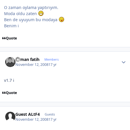
O zaman oylama yaptırıyım.
Moda oldu zaten
Ben de uyuyum bu modaya
Benim i
Quote
Author stats
osman fatih
Members
November 12, 2008
17 yr
v1.7 i
Quote
Guest ALtF4
Guests
November 12, 2008
17 yr