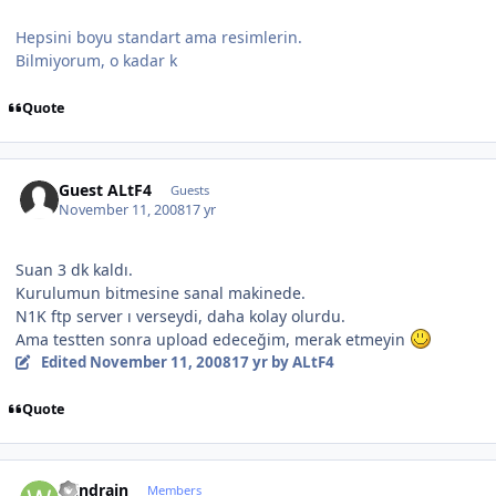
Hepsini boyu standart ama resimlerin.
Bilmiyorum, o kadar k
Quote
Guest ALtF4
Guests
November 11, 2008
17 yr
Suan 3 dk kaldı.
Kurulumun bitmesine sanal makinede.
N1K ftp server ı verseydi, daha kolay olurdu.
Ama testten sonra upload edeceğim, merak etmeyin
Edited
November 11, 2008
17 yr
by ALtF4
Quote
Author stats
Windrain
Members