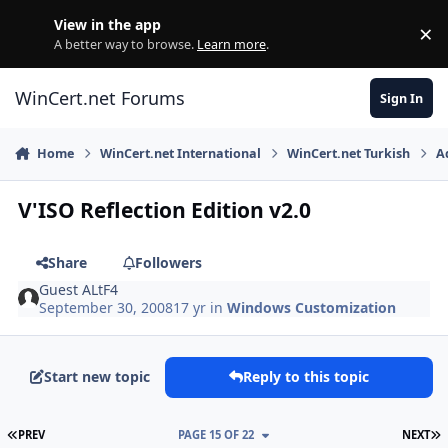
Skip to content
View in the app
×
Di
A better way to browse.
Learn more
.
WinCert.net Forums
Sign In
Home
WinCert.net International
WinCert.net Turkish
A
V'ISO Reflection Edition v2.0
Share
Followers
Guest ALtF4
September 30, 2008
17 yr
in
Windows Customization
Start new topic
Reply to this topic
FIRST PAGE
L
PREV
PAGE 15 OF 22
NEXT