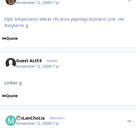
November 12, 2008
17 yr
Eğer biliyorsanız tekrar sfx arsiv yapmayı bunların size .res
dosylarını g
Quote
Guest ALtF4
Guests
November 12, 2008
17 yr
Linkler g
Quote
Author stats
meLanChoLia
Members
November 12, 2008
17 yr