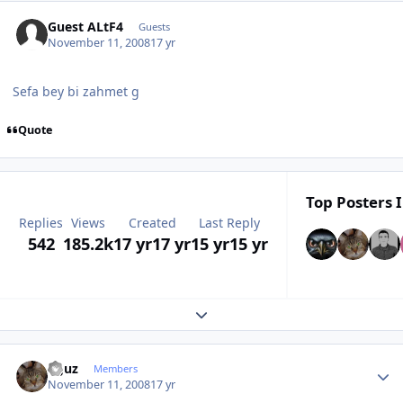
Guest ALtF4
Guests
November 11, 2008
17 yr
Sefa bey bi zahmet g
Quote
Top Posters I
Replies
Views
Created
Last Reply
542
185.2k
17 yr
17 yr
15 yr
15 yr
Expand topic overview
Author stats
oguz
Members
November 11, 2008
17 yr