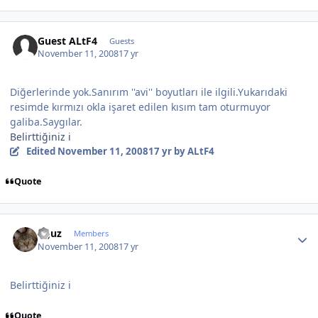
Guest ALtF4
Guests
November 11, 2008
17 yr
Diğerlerinde yok.Sanırım ''avi'' boyutları ile ilgili.Yukarıdaki
resimde kırmızı okla işaret edilen kısım tam oturmuyor
galiba.Saygılar.
Belirttiğiniz i
Edited
November 11, 2008
17 yr
by ALtF4
Quote
Author stats
oguz
Members
November 11, 2008
17 yr
Belirttiğiniz i
Quote