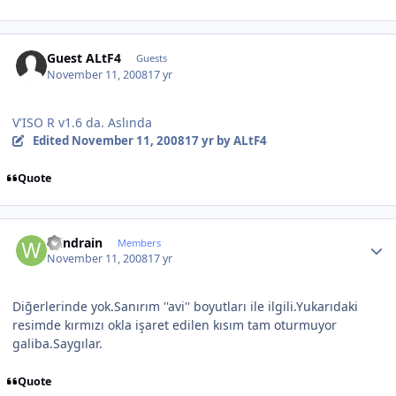
Guest ALtF4
Guests
November 11, 2008
17 yr
V'ISO R v1.6 da. Aslında
Edited
November 11, 2008
17 yr
by ALtF4
Quote
Author stats
Windrain
Members
November 11, 2008
17 yr
Diğerlerinde yok.Sanırım ''avi'' boyutları ile ilgili.Yukarıdaki
resimde kırmızı okla işaret edilen kısım tam oturmuyor
galiba.Saygılar.
Quote