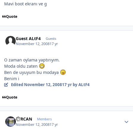
Mavi boot ekranı ve g
Quote
Guest ALtF4
Guests
November 12, 2008
17 yr
O zaman oylama yaptırıyım.
Moda oldu zaten
Ben de uyuyum bu modaya
Benim i
Edited
November 12, 2008
17 yr
by ALtF4
Quote
Author stats
SERCAN
Members
November 12, 2008
17 yr