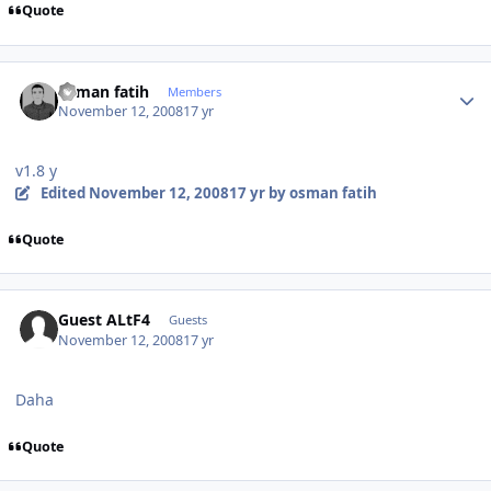
Quote
Author stats
osman fatih
Members
November 12, 2008
17 yr
v1.8 y
Edited
November 12, 2008
17 yr
by osman fatih
Quote
Guest ALtF4
Guests
November 12, 2008
17 yr
Daha
Quote