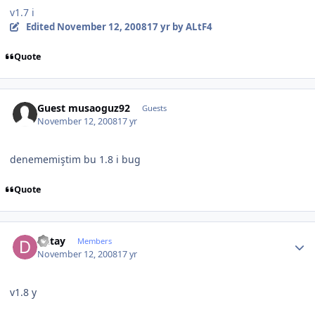
v1.7 i
Edited
November 12, 2008
17 yr
by ALtF4
Quote
Guest musaoguz92
Guests
November 12, 2008
17 yr
denememiştim bu 1.8 i bug
Quote
Author stats
Detay
Members
November 12, 2008
17 yr
v1.8 y