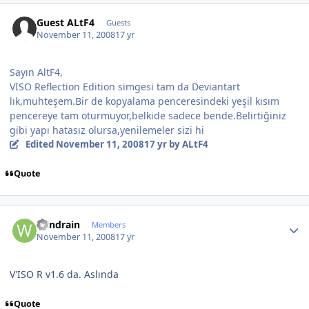
Guest ALtF4
Guests
November 11, 2008
17 yr
Sayın AltF4,
VISO Reflection Edition simgesi tam da Deviantart
lık,muhteşem.Bir de kopyalama penceresindeki yeşil kısım
pencereye tam oturmuyor,belkide sadece bende.Belirtiğiniz
gibi yapı hatasız olursa,yenilemeler sizi hi
Edited
November 11, 2008
17 yr
by ALtF4
Quote
Author stats
Windrain
Members
November 11, 2008
17 yr
V'ISO R v1.6 da. Aslında
Quote