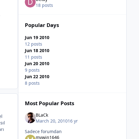
18 posts
e
Popular Days
Jun 19 2010
12 posts
Jun 18 2010
11 posts
Jun 20 2010
9 posts
Jun 22 2010
8 posts
Most Popular Posts
BLaCk
el
March 20, 2010
16 yr
sıl
rı
Sadece forumdan
mywin1646