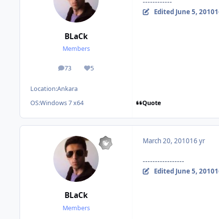
------------
Edited
June 5, 2010
1
BLaCk
Members
73
5
posts
Reputation
Location:
Ankara
Quote
OS:
Windows 7 x64
March 20, 2010
16 yr
-----------------
Edited
June 5, 2010
1
BLaCk
Members