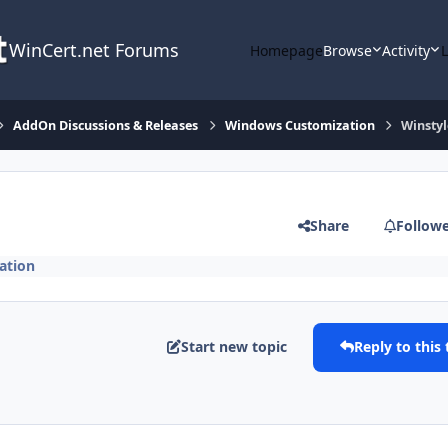
WinCert.net Forums
Homepage
Browse
Activity
AddOn Discussions & Releases
Windows Customization
Winstyl
Share
Follow
ation
Start new topic
Reply to this 