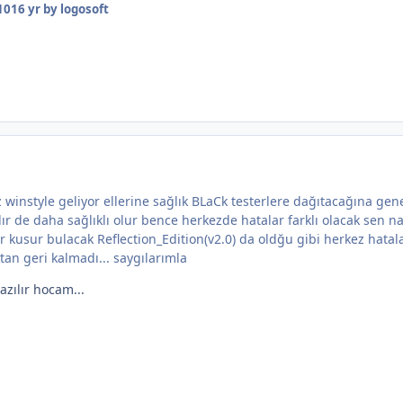
10
16 yr
by logosoft
winstyle geliyor ellerine sağlık BLaCk testerlere dağıtacağına gen
r de daha sağlıklı olur bence herkezde hatalar farklı olacak sen na
 kusur bulacak Reflection_Edition(v2.0) da oldğu gibi herkez hatala
an geri kalmadı... saygılarımla
azılır hocam...