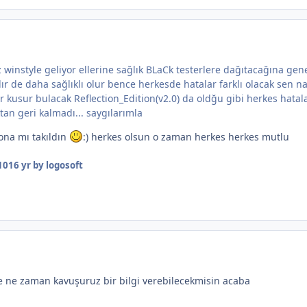
winstyle geliyor ellerine sağlık BLaCk testerlere dağıtacağına gen
r de daha sağlıklı olur bence herkesde hatalar farklı olacak sen na
 kusur bulacak Reflection_Edition(v2.0) da oldğu gibi herkes hatala
an geri kalmadı... saygılarımla
ona mı takıldın
:) herkes olsun o zaman herkes herkes mutlu
10
16 yr
by logosoft
 ne zaman kavuşuruz bir bilgi verebilecekmisin acaba