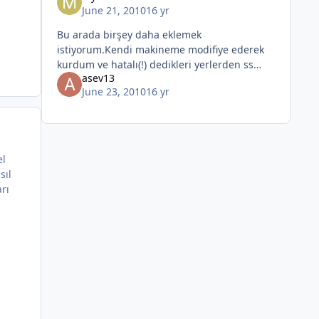
June 21, 2010
16 yr
Bu arada birşey daha eklemek
istiyorum.Kendi makineme modifiye ederek
kurdum ve hatalı(!) dedikleri yerlerden ss
asev13
aldım.İşte g
June 23, 2010
16 yr
el
sıl
rı