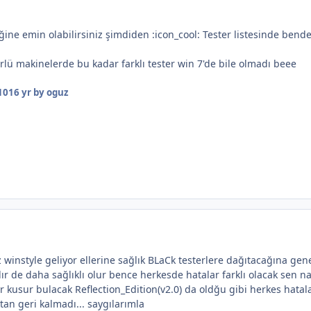
ine emin olabilirsiniz şimdiden :icon_cool: Tester listesinde bend
ürlü makinelerde bu kadar farklı tester win 7'de bile olmadı beee
10
16 yr
by oguz
winstyle geliyor ellerine sağlık BLaCk testerlere dağıtacağına gen
r de daha sağlıklı olur bence herkesde hatalar farklı olacak sen na
 kusur bulacak Reflection_Edition(v2.0) da oldğu gibi herkes hatala
an geri kalmadı... saygılarımla