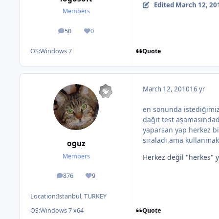
Edited
March 12, 20
Members
50
0
posts
Reputation
Quote
OS:
Windows 7
March 12, 2010
16 yr
en sonunda istediğimiz 
dağıt test aşamasındadı
yaparsan yap herkez bir
sıraladı ama kullanmakt
oguz
Members
Herkez değil "herkes" y
876
9
posts
Reputation
Location:
Istanbul, TURKEY
Quote
OS:
Windows 7 x64