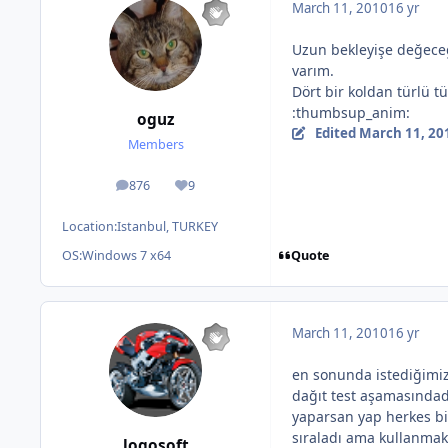
March 11, 2010
16 yr
Uzun bekleyişe değeceğ
varım.
Dört bir koldan türlü t
:thumbsup_anim:
oguz
Edited
March 11, 20
Members
876
9
posts
Reputation
Location:
Istanbul, TURKEY
Quote
OS:
Windows 7 x64
March 11, 2010
16 yr
en sonunda istediğimiz 
dağıt test aşamasındadı
yaparsan yap herkes bir
sıraladı ama kullanmakt
logosoft