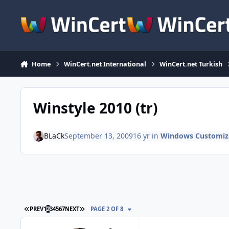
Skip to content
Home
WinCert.net International
WinCert.net Turkish
Winstyle 2010 (tr)
BLaCk
September 13, 2009
16 yr
in
Windows Customiz
FIRST PAGE
LAST PAGE
PREV
1
2
3
4
5
6
7
NEXT
PAGE 2 OF 8