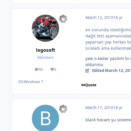
March 12, 2010
16 yr
en sonunda istediğimiz 
dağıt test aşamasındadı
yaparsan yap herkes bir
sıraladı ama kullanmakt
logosoft
Members
yaw o kadar yazdım bi 
oldunmu
50
0
Edited
March 12, 20
posts
Reputation
OS:
Windows 7
Quote
March 17, 2010
16 yr
black hocam şu sisteme