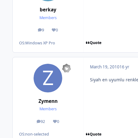
berkay
Members
9
0
posts
Reputation
Quote
OS:
Windows XP Pro
March 19, 2010
16 yr
Siyah en uyumlu renkle
Zymenn
Members
92
0
posts
Reputation
Quote
OS:
non-selected