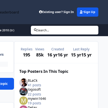
Leaderboard
Existing user? Sign In
Sign Up
e 2010 (tr)
Search...
Replies
Views
Created
Last Reply
195
85k
16 yr
16 yr
15 yr
15 yr
ers
Top Posters In This Topic
BLaCk
topic
41 posts
logosoft
22 posts
mywin1646
19 posts
Detay