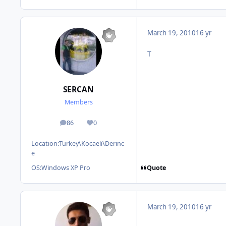
March 19, 2010
16 yr
T
SERCAN
Members
86
0
posts
Reputation
Location:
Turkey\Kocaeli\Derinc
e
Quote
OS:
Windows XP Pro
March 19, 2010
16 yr