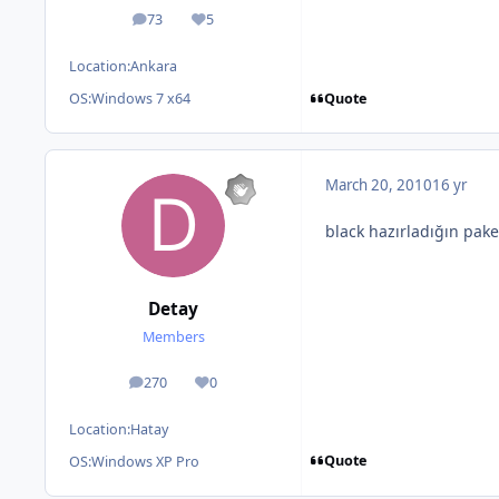
73
5
posts
Reputation
Location:
Ankara
Quote
OS:
Windows 7 x64
March 20, 2010
16 yr
black hazırladığın pake
Detay
Members
270
0
posts
Reputation
Location:
Hatay
Quote
OS:
Windows XP Pro