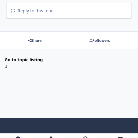
Reply to this topic...
Share
Followers
Go to topic listing
Light Mode
Dark Mode
System Preference
f
x
i
y