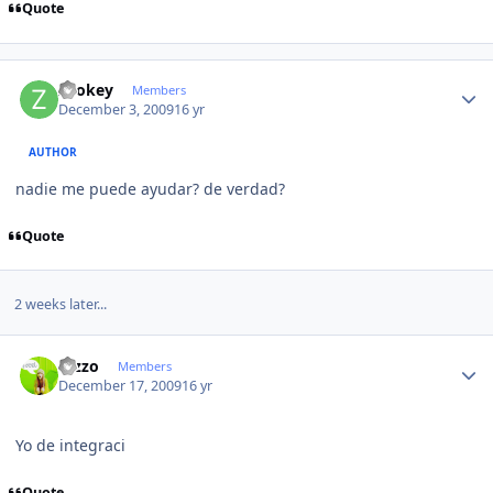
Quote
Author stats
zookey
Members
December 3, 2009
16 yr
AUTHOR
nadie me puede ayudar? de verdad?
Quote
2 weeks later...
Author stats
rezzo
Members
December 17, 2009
16 yr
Yo de integraci
Quote