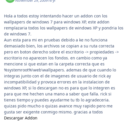
November 29, 2009
16 yr
Hola a todos estoy intentando hacer un addon con los
wallpapers de windows 7 para windows XP, este addon
remplazaria todos los wallpapers de windows XP y pondria los
de windows 7.
Aun esta para mi en pruebas debido a ke no funciona
demasiado bien, los archivos se copian a su ruta correcta
pero en boton derecho sobre el escritorio -> propiedades ->
escritorio no aparecen los fondos. en cambio como ya
mencione si que estan en la carpeta correcta que es
%systemroot%\web\wallpapers. ademas de que cuando lo
integras junto con el de imagenes de usuario de rick ay
incompatibilidad y provoca errores en la instalacion de
windows XP, si lo descargan no es para que lo integren es
para que me hechen una mano a saber que falla. rick si
tienes tiempo y puedes ayudarme tu tb lo agradeceria.
quizas pido mucho o quizas avance muy rapido pero me
gusta ser exigente conmigo mismo. gracias a todos
Descargar Addon