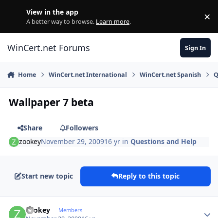
Skip to content
View in the app
×
Di
A better way to browse.
Learn more
.
WinCert.net Forums
Sign In
Home
WinCert.net International
WinCert.net Spanish
Q
Wallpaper 7 beta
Share
Followers
zookey
November 29, 2009
16 yr
in
Questions and Help
Start new topic
Reply to this topic
Author stats
zookey
Members