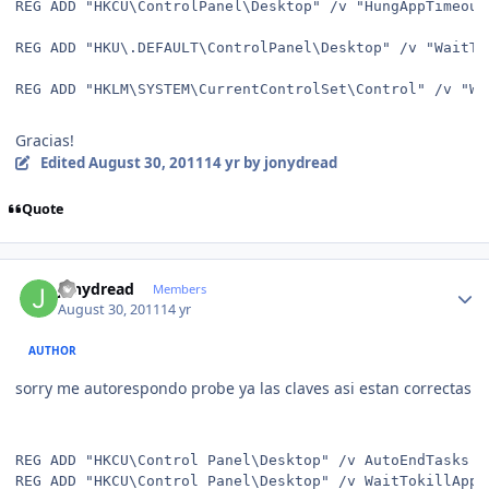
REG ADD "HKCU\ControlPanel\Desktop" /v "HungAppTimeout
REG ADD "HKU\.DEFAULT\ControlPanel\Desktop" /v "WaitTo
REG ADD "HKLM\SYSTEM\CurrentControlSet\Control" /v "Wa
Gracias!
Edited
August 30, 2011
14 yr
by jonydread
Quote
Author stats
jonydread
Members
August 30, 2011
14 yr
AUTHOR
sorry me autorespondo probe ya las claves asi estan correctas
REG ADD "HKCU\Control Panel\Desktop" /v AutoEndTasks /
REG ADD "HKCU\Control Panel\Desktop" /v WaitTokillAppT