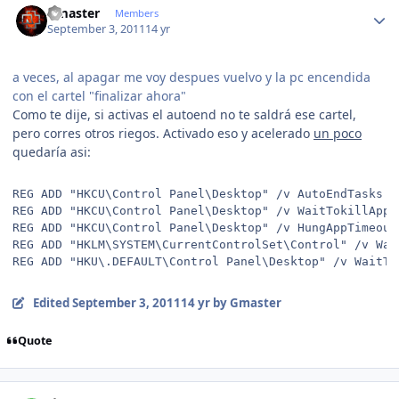
Gmaster
Members
September 3, 2011
14 yr
a veces, al apagar me voy despues vuelvo y la pc encendida
con el cartel "finalizar ahora"
Como te dije, si activas el autoend no te saldrá ese cartel,
pero corres otros riegos. Activado eso y acelerado
un poco
quedaría asi:
REG ADD "HKCU\Control Panel\Desktop" /v AutoEndTasks /
REG ADD "HKCU\Control Panel\Desktop" /v WaitTokillAppT
REG ADD "HKCU\Control Panel\Desktop" /v HungAppTimeout
REG ADD "HKLM\SYSTEM\CurrentControlSet\Control" /v Wai
REG ADD "HKU\.DEFAULT\Control Panel\Desktop" /v WaitTo
Edited
September 3, 2011
14 yr
by Gmaster
Quote
Author stats