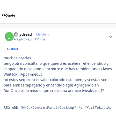
Quote
Author stats
jonydread
Members
August 29, 2011
14 yr
AUTHOR
muchas gracias
tengo otra consulta lo que quiero es acelerar el encendido y
el apagado navegando encontre que hay tambien unas claves
WaitToKillAppTimeout
no estoy seguro si el valor colocado esta bien, y si estas son
para ambas?(apagado y encendido agil) Agregando en
RunOnce es lo mismo que crear una archivo tweaks.reg??
REG ADD "HKCU\ControlPanel\Desktop" /v "WaitTokillAppT