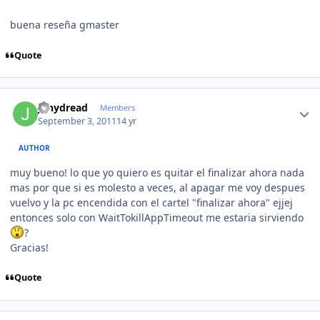
buena reseña gmaster
Quote
Author stats
jonydread
Members
September 3, 2011
14 yr
AUTHOR
muy bueno! lo que yo quiero es quitar el finalizar ahora nada
mas por que si es molesto a veces, al apagar me voy despues
vuelvo y la pc encendida con el cartel "finalizar ahora" ejjej
entonces solo con WaitTokillAppTimeout me estaria sirviendo
?
Gracias!
Quote
Author stats