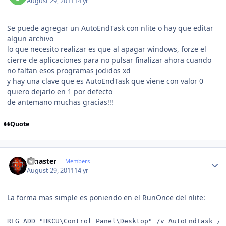
August 29, 2011
14 yr
Se puede agregar un AutoEndTask con nlite o hay que editar
algun archivo
lo que necesito realizar es que al apagar windows, forze el
cierre de aplicaciones para no pulsar finalizar ahora cuando
no faltan esos programas jodidos xd
y hay una clave que es AutoEndTask que viene con valor 0
quiero dejarlo en 1 por defecto
de antemano muchas gracias!!!
Quote
Author stats
Gmaster
Members
August 29, 2011
14 yr
La forma mas simple es poniendo en el RunOnce del nlite:
REG ADD "HKCU\Control Panel\Desktop" /v AutoEndTask /d