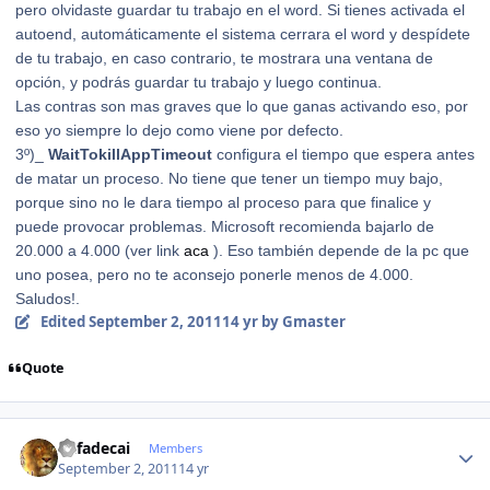
pero olvidaste guardar tu trabajo en el word. Si tienes activada el
autoend, automáticamente el sistema cerrara el word y despídete
de tu trabajo, en caso contrario, te mostrara una ventana de
opción, y podrás guardar tu trabajo y luego continua.
Las contras son mas graves que lo que ganas activando eso, por
eso yo siempre lo dejo como viene por defecto.
3º)_
WaitTokillAppTimeout
configura el tiempo que espera antes
de matar un proceso. No tiene que tener un tiempo muy bajo,
porque sino no le dara tiempo al proceso para que finalice y
puede provocar problemas. Microsoft recomienda bajarlo de
20.000 a 4.000 (ver link
aca
). Eso también depende de la pc que
uno posea, pero no te aconsejo ponerle menos de 4.000.
Saludos!.
Edited
September 2, 2011
14 yr
by Gmaster
Quote
Author stats
Rafadecai
Members
September 2, 2011
14 yr