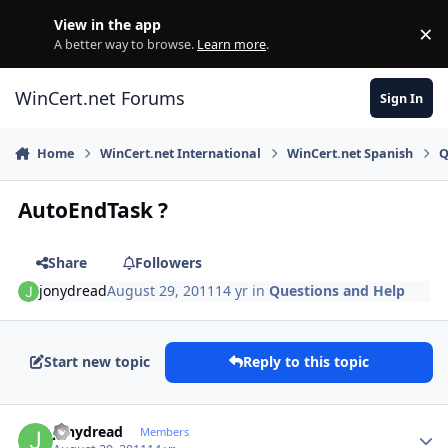
Skip to content
View in the app
×
Di
A better way to browse.
Learn more
.
WinCert.net Forums
Sign In
Home
WinCert.net International
WinCert.net Spanish
Q
AutoEndTask ?
Share
Followers
jonydread
August 29, 2011
14 yr
in
Questions and Help
Start new topic
Reply to this topic
Author stats
jonydread
Members