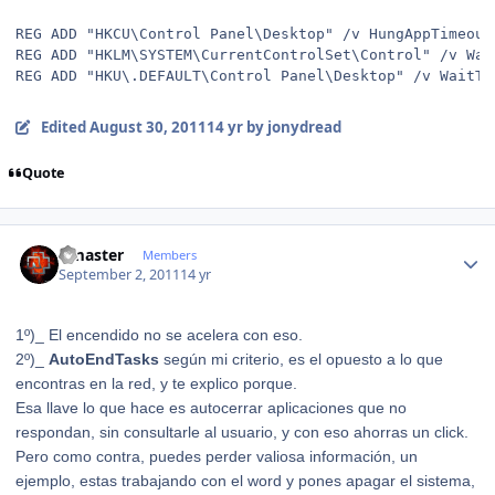
REG ADD "HKCU\Control Panel\Desktop" /v HungAppTimeout
REG ADD "HKLM\SYSTEM\CurrentControlSet\Control" /v Wai
REG ADD "HKU\.DEFAULT\Control Panel\Desktop" /v WaitTo
Edited
August 30, 2011
14 yr
by jonydread
Quote
Author stats
Gmaster
Members
September 2, 2011
14 yr
1º)_ El encendido no se acelera con eso.
2º)_
AutoEndTasks
según mi criterio, es el opuesto a lo que
encontras en la red, y te explico porque.
Esa llave lo que hace es autocerrar aplicaciones que no
respondan, sin consultarle al usuario, y con eso ahorras un click.
Pero como contra, puedes perder valiosa información, un
ejemplo, estas trabajando con el word y pones apagar el sistema,