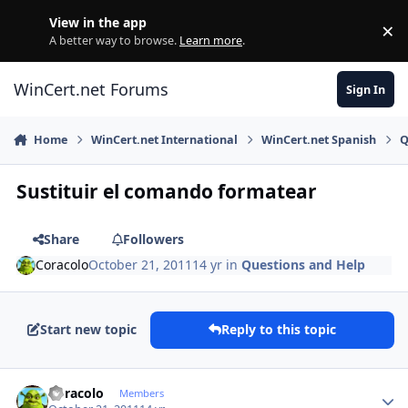
Skip to content
View in the app
×
Di
A better way to browse.
Learn more
.
WinCert.net Forums
Sign In
Home
WinCert.net International
WinCert.net Spanish
Q
Sustituir el comando formatear
Share
Followers
Coracolo
October 21, 2011
14 yr
in
Questions and Help
Start new topic
Reply to this topic
Author stats
Coracolo
Members