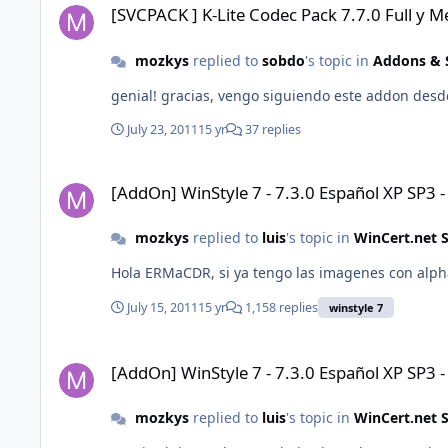
[SVCPACK ] K-Lite Codec Pack 7.7.0 Full y 
mozkys
replied to
sobdo
's topic in
Addons & S
genial! gracias, vengo siguiendo este addon desde
July 23, 2011
15 yr
37 replies
[AddOn] WinStyle 7 - 7.3.0 Español XP SP3 - IE8 - WMP11
[AddOn] WinStyle 7 - 7.3.0 Español XP SP3 
mozkys
replied to
luis
's topic in
WinCert.net 
Hola ERMaCDR, si ya tengo las imagenes con alph
July 15, 2011
15 yr
1,158 replies
winstyle 7
[AddOn] WinStyle 7 - 7.3.0 Español XP SP3 - IE8 - WMP11
[AddOn] WinStyle 7 - 7.3.0 Español XP SP3 
mozkys
replied to
luis
's topic in
WinCert.net 