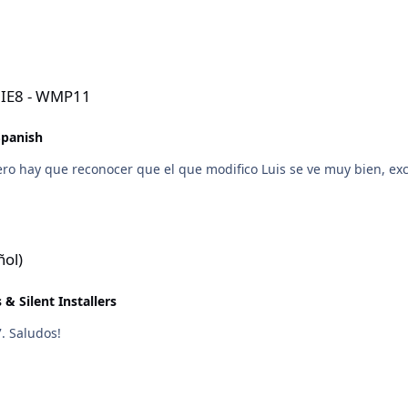
- IE8 - WMP11
Spanish
pero hay que reconocer que el que modifico Luis se ve muy bien, exc
ñol)
& Silent Installers
7. Saludos!