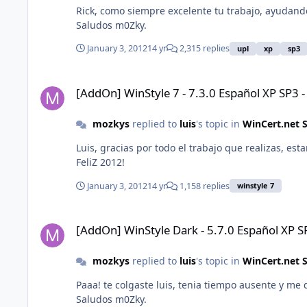
Rick, como siempre excelente tu trabajo, ayudando
Saludos m0Zky.
January 3, 2012
14 yr
2,315 replies
upl
xp
sp3
[AddOn] WinStyle 7 - 7.3.0 Español XP SP3 - IE8 - WMP11
[AddOn] WinStyle 7 - 7.3.0 Español XP SP3 
mozkys
replied to
luis
's topic in
WinCert.net 
Luis, gracias por todo el trabajo que realizas, e
FeliZ 2012!
January 3, 2012
14 yr
1,158 replies
winstyle 7
[AddOn] WinStyle Dark - 5.7.0 Español XP SP3 - IE8 - WMP11
[AddOn] WinStyle Dark - 5.7.0 Español XP S
mozkys
replied to
luis
's topic in
WinCert.net 
Paaa! te colgaste luis, tenia tiempo ausente y me
Saludos m0Zky.