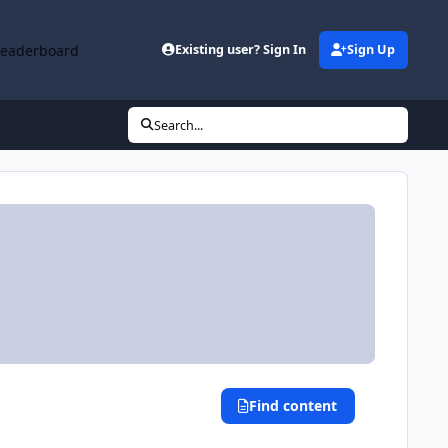
Leaderboard
Existing user? Sign In
Sign Up
Search...
Find content