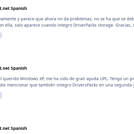
t.net Spanish
uevamente y parece que ahora no da problemas, no se ha que se deb
 pero por mas que busque no logre dar con ella, solo aparece cuando integro DriverPacks storage. Graci
t.net Spanish
el querido Windows XP, me ha sido de gran ayuda UPL. Tengo un pr
positivo usb o pci me sale el siguiente aviso. Cabe mencionar que también integro DriversPa
t.net Spanish