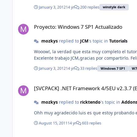
January 3, 2012
14 yr
200 replies
winstyle dark
Proyecto: Windows 7 SP1 Actualizado
Proyecto: Windows 7 SP1 Actualizado
mozkys
replied to
JCM
's topic in
Tutorials
Wooow!, la verdad que esta muy completo el tutor
Excelente trabajo JCM,gracias por compartirlo. Fel
January 3, 2012
14 yr
33 replies
Windows 7 SP1
W7
[SVCPACK] .NET Framework 4/5EU v2.3.7 (Español)
[SVCPACK] .NET Framework 4/5EU v2.3.7 (E
mozkys
replied to
ricktendo
's topic in
Addons 
Ohh muy agradecido luis es que estoy probando 
August 15, 2011
14 yr
603 replies
[AddOn] WinStyle 7 - 7.3.0 Español XP SP3 - IE8 - WMP11