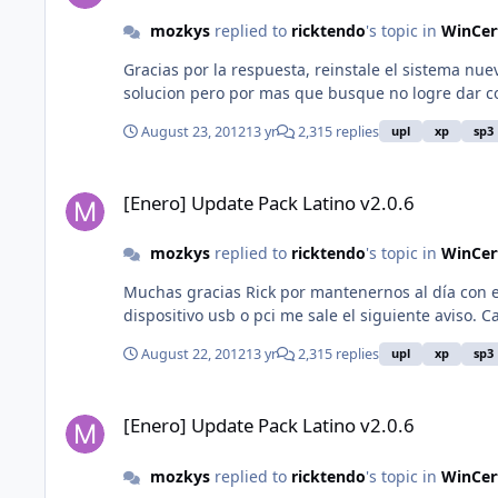
mozkys
replied to
ricktendo
's topic in
WinCer
Gracias por la respuesta, reinstale el sistema n
solucion
August 23, 2012
13 yr
2,315 replies
upl
xp
sp3
[Enero] Update Pack Latino v2.0.6
[Enero] Update Pack Latino v2.0.6
mozkys
replied to
ricktendo
's topic in
WinCer
Muchas gracias Rick por mantenernos al día con 
dis
August 22, 2012
13 yr
2,315 replies
upl
xp
sp3
[Enero] Update Pack Latino v2.0.6
[Enero] Update Pack Latino v2.0.6
mozkys
replied to
ricktendo
's topic in
WinCer