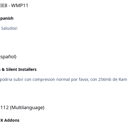
- IE8 - WMP11
Spanish
. Saludos!
spañol)
& Silent Installers
n podria subir con compresion normal por favor, con 256mb de Ram 
e)
112 (Multilanguage)
K Addons