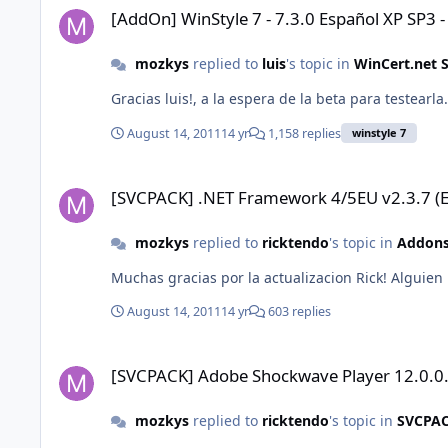
[AddOn] WinStyle 7 - 7.3.0 Español XP SP3 
mozkys
replied to
luis
's topic in
WinCert.net 
Gracias luis!, a la espera de la beta para testearla
August 14, 2011
14 yr
1,158 replies
winstyle 7
[SVCPACK] .NET Framework 4/5EU v2.3.7 (Español)
[SVCPACK] .NET Framework 4/5EU v2.3.7 (E
mozkys
replied to
ricktendo
's topic in
Addons 
Muchas gracias por la actualizacion Rick! Alguie
August 14, 2011
14 yr
603 replies
[SVCPACK] Adobe Shockwave Player 12.0.0.112 (Multilanguag
[SVCPACK] Adobe Shockwave Player 12.0.0.
mozkys
replied to
ricktendo
's topic in
SVCPAC