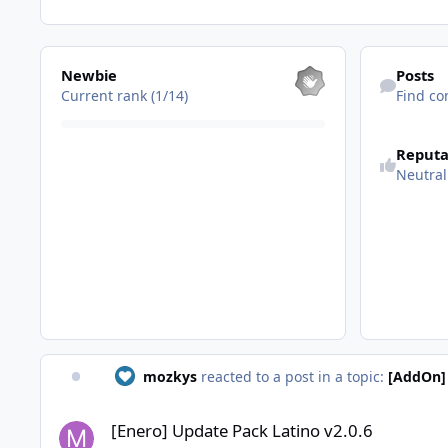
View all
Find content
Newbie
Posts
Current rank (1/14)
Find co
See reputatio
Reputa
Neutral
mozkys
reacted to a post in a topic:
[AddOn] 
[Enero] Update Pack Latino v2.0.6
[Enero] Update Pack Latino v2.0.6