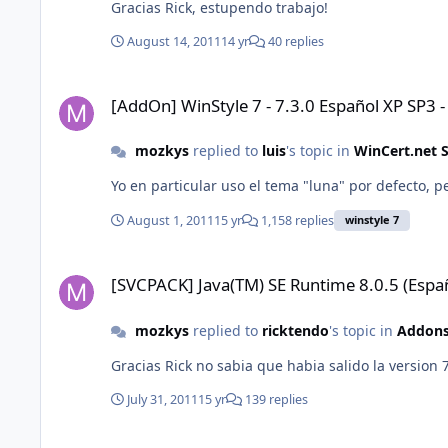
Gracias Rick, estupendo trabajo!
August 14, 2011
14 yr
40 replies
[AddOn] WinStyle 7 - 7.3.0 Español XP SP3 - IE8 - WMP11
[AddOn] WinStyle 7 - 7.3.0 Español XP SP3 
mozkys
replied to
luis
's topic in
WinCert.net 
Yo en particular uso el tema "luna" por defecto, 
August 1, 2011
15 yr
1,158 replies
winstyle 7
[SVCPACK] Java(TM) SE Runtime 8.0.5 (Español)
[SVCPACK] Java(TM) SE Runtime 8.0.5 (Espa
mozkys
replied to
ricktendo
's topic in
Addons 
Gracias Rick no sabia que habia salido la version 
July 31, 2011
15 yr
139 replies
[SVCPACK ] K-Lite Codec Pack 7.7.0 Full y Mega