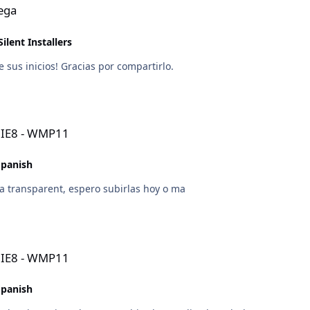
Mega
ilent Installers
 sus inicios! Gracias por compartirlo.
- IE8 - WMP11
Spanish
a transparent, espero subirlas hoy o ma
- IE8 - WMP11
Spanish