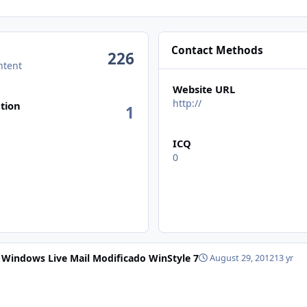
Contact Methods
226
ntent
Website URL
n activity
http://
tion
1
ICQ
0
Windows Live Mail Modificado WinStyle 7
August 29, 2012
13 yr