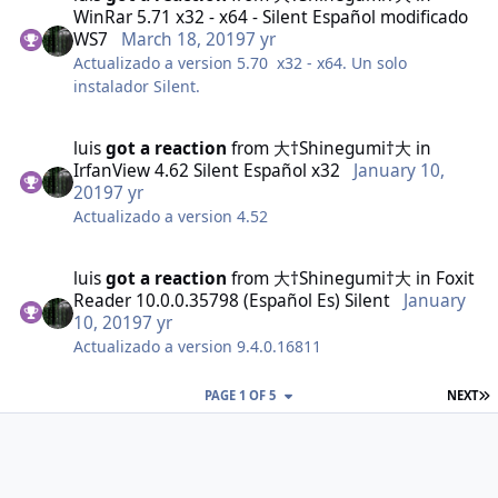
WinRar 5.71 x32 - x64 - Silent Español modificado
WS7
March 18, 2019
7 yr
Actualizado a version 5.70 x32 - x64. Un solo
instalador Silent.
luis
got a reaction
from
大†Shinegumi†大
in
IrfanView 4.62 Silent Español x32
January 10,
2019
7 yr
Actualizado a version 4.52
luis
got a reaction
from
大†Shinegumi†大
in
Foxit
Reader 10.0.0.35798 (Español Es) Silent
January
10, 2019
7 yr
Actualizado a version 9.4.0.16811
L
PAGE 1 OF 5
NEXT