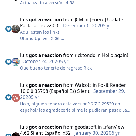
Reader.
Actualizado a versión: 4.58
Se asocia como manejador PDF predeterminado
Skin Blue como predeterminado
luis
got a reaction
from
JCM
in
[Enero] Update
Modo Ribbon como predeterminado
Pack Latino v2.0.6
December 6, 2020
5 yr
Impresora Virtual PDF Predeterminada
Aqui estan los links:
En Español
Ultimo Upl ver. 2.06:
y con los siguientes Add-ons criticos:
http://www.mediafire.com/download/grp5knhqbv3kig
Javascript Support - Eastern Asian Language - Spell
a/Ricks_XPsp3esUpdatePack2.0.6.7z
Checker - Firefox Plugin
luis
got a reaction
from
ricktendo
in
Hello again!
Nlite Silent ver. 1.4.9.1 esp.:
October 24, 2020
5 yr
http://www.mediafire.com/download/bk5ibl7dvz0av20
Nombre: FoxitReader_Silent.exe
Que bueno tenerte de regreso Rick
/nLite_Silent.exe
Tamaño: 92.25MB
CRC32: 85430A39
MD5: 75347094799B5CDF1A6977E9542FF576
luis
got a reaction
from
Walcott
in
Foxit Reader
SHA-1:
10.0.0.35798 (Español Es) Silent
September 29,
A5FC11CF444E0D617090A56C2B5A70BE0BF3784B
2020
5 yr
Hola, alguien tendra esta version? 9.7.2.29539 en
Descargar de MediaFire
español? les agradeceria si me la pudieran pasar. La
elimine y ahorita la estoy necesitando, gracias.
luis
got a reaction
from
geodasoft
in
IrfanView
4.62 Silent Español x32
January 30, 2020
6 yr