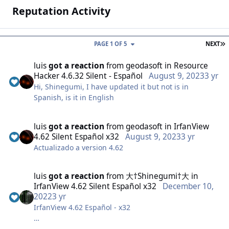
Reputation Activity
L
PAGE 1 OF 5
NEXT
luis
got a reaction
from
geodasoft
in
Resource
Hacker 4.6.32 Silent - Español
August 9, 2023
3 yr
Hi, Shinegumi, I have updated it but not is in
Spanish, is it in English
luis
got a reaction
from
geodasoft
in
IrfanView
4.62 Silent Español x32
August 9, 2023
3 yr
Actualizado a version 4.62
luis
got a reaction
from
大†Shinegumi†大
in
IrfanView 4.62 Silent Español x32
December 10,
2022
3 yr
IrfanView 4.62 Español - x32