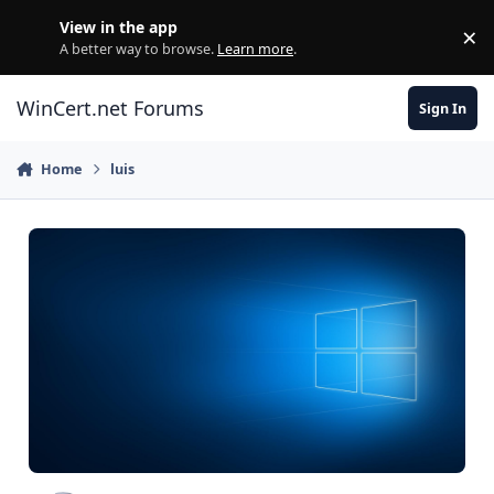
Skip to content
View in the app
×
Di
A better way to browse.
Learn more
.
WinCert.net Forums
Sign In
Home
luis