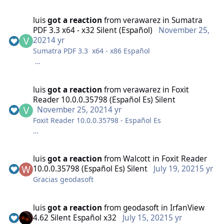
Descargar de MediaFire
luis
got a reaction
from
verawarez
in
Sumatra
PDF 3.3 x64 - x32 Silent (Español)
November 25,
2021
4 yr
Sumatra PDF 3.3 x64 - x86 Español
luis
got a reaction
from
verawarez
in
Foxit
Reader 10.0.0.35798 (Español Es) Silent
Nombre: SumatraPDF_Silent.exe
November 25, 2021
4 yr
Tamaño: 10.5 MB.
Foxit Reader 10.0.0.35798 - Español Es
Name: SumatraPDF_Silent.exe
File size: 10.54MB
CRC32: 5aa3815d
Este instalador silent de Foxit Reader tiene las
MD5: dd0b6719df3b5128873c633ad9b7830c
luis
got a reaction
from
Walcott
in
Foxit Reader
siguientes caracteristicas:
SHA-1:
10.0.0.35798 (Español Es) Silent
July 19, 2021
5 yr
Sin ASK toolbar
feea2cc10cdd5da9e387d11905df07117df7bfd3
Gracias geodasoft
Sin V9.com
Sin Foxit Search Bar
Sumatra PDF
Solo un acceso directo en el menu inicio
luis
got a reaction
from
geodasoft
in
IrfanView
Se removió el Add Banner en la ventana de Foxit
4.62 Silent Español x32
July 15, 2021
5 yr