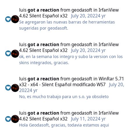
luis
got a reaction
from
geodasoft
in
IrfanView
4.62 Silent Español x32
July 20, 2022
4 yr
IrfanView es un programa gratuito rápido, pequeño,
Se agregaron las nuevas barras de herramientas
compacto e innovador (para uso no comercial), visor
sugeridas por geodasoft.
gráfico para Windows XP, 2003, 2008, Vista, Windows
7, Windows 8, Windows 10.
Caracteristicas Addon:
luis
got a reaction
from
geodasoft
in
IrfanView
Se instala en español.
4.62 Silent Español x32
July 20, 2022
4 yr
Extensiones de archivos asociados a IrfanView, Solo
ok, en la semana los integro y subo la version con los
imagenes.
skins integrados, gracias.
La instalacion incluye los Plugins v 4.54 oficiales de la
pagina de IrfanView.
luis
got a reaction
from
geodasoft
in
WinRar 5.71
Agregado Plugin OCR_KADMOS - (version 4.4v):
x32 - x64 - Silent Español modificado WS7
July 20,
agrega funciones de OCR para IrfanView, solo Ingles,
2022
4 yr
pero se pueden descargar idiomas dentro de la
No, es mucho trabajo para un s.o. ya obsoleto
ventana del plugin ejecutandose (F9), Plugin
Ghostscript 9.55
Se agregó el plugin Satsuki CBZR IV 1.0.0.0 para leer
luis
got a reaction
from
geodasoft
in
IrfanView
archivos .cbr y .cbz solicitado por Geodasoft
4.62 Silent Español x32
July 11, 2022
4 yr
Shell Extension para IrfanView es un DLL freeware
Hola Geodasoft, gracias, todavia estamos aqui
que agrega la posibilidad de llamar a algunas