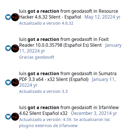
funciones de IrfanView desde el Explorador de
Windows.
luis
got a reaction
from
geodasoft
in
Resource
Se agregaron 9 temas nuevos por cortesia de
Hacker 4.6.32 Silent - Español
May 12, 2022
4 yr
geodasoft.
Actualizado a version 4.6.32
Se modifico el icono principal de la aplicación.
Archivo ejecutable para instalación Silent.
luis
got a reaction
from
geodasoft
in
Foxit
Reader 10.0.0.35798 (Español Es) Silent
January
Cambios en esta versión visitar el sitio web del autor.
11, 2022
4 yr
Nombre: IView_PlugShell_Silent_Es.exe
Gracias geodasoft
Name: IView_PlugShell_Silent_Es.exe
Tamaño: 58.95MB
CRC32: 34c4715
luis
got a reaction
from
geodasoft
in
Sumatra
MD5: 7c4f35cfb4121a3504d83133d842baa5
PDF 3.3 x64 - x32 Silent (Español)
January 11,
SHA-1:
2022
4 yr
7dfbf65c27e712c77b06aaa268eb8b03eb2a9945
Actualizado a version 3.3
SHA-256:
ba714d7e860dea97feb99b04347e9b30b01e56aa32f3b
luis
got a reaction
from
geodasoft
in
IrfanView
edeff8a0298dfffb329
4.62 Silent Español x32
December 3, 2021
4 yr
Actualizado a versión: 4.59. Se actualizaron los
Homepage Irfanview
plugins externos de Irfanview