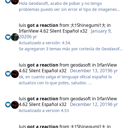
Hola Geodasoft, acabo de pobar y no tengo
problemas puedo ver sin error el tipo de imagenes
.webp. Ejecutaste la instalacion del programa como
administrador? esto para registrar los plugins
luis
got a reaction
from
大†Shinegumi†大
in
IrfanView 4.62 Silent Español x32
January 9,
2020
6 yr
Actualizado a versión: 4.54.
Se agregaron 3 temas más por cortesía de Geodasoft.
Se actualizó Ghostscript a versión 9.50, la traducción
al español no ha salido de forma oficial, por lo que
luis
got a reaction
from
geodasoft
in
IrfanView
tuve que realizar la traducción, así que si hay algún
4.62 Silent Español x32
December 13, 2019
6 yr
error por favor notificar para solucionarlo, gracias.
ok, en cuanto salga el lenguaje oficial español lo
actualizo con lo que pides, saludos.
luis
got a reaction
from
geodasoft
in
IrfanView
4.62 Silent Español x32
December 12, 2019
6 yr
Actualizado a version 4.53
luis
got a reaction
from
大†Shinegumi†大
in