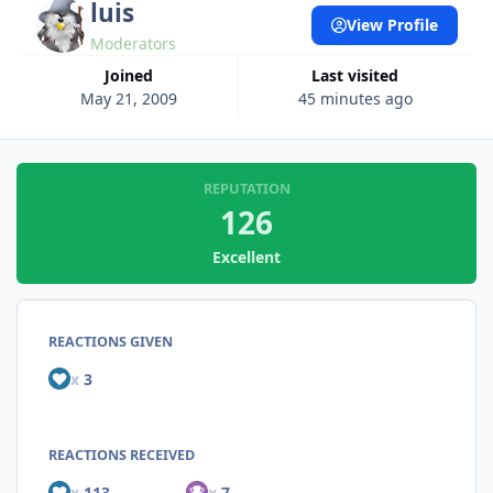
luis
View Profile
Moderators
Joined
Last visited
May 21, 2009
45 minutes ago
REPUTATION
126
Excellent
REACTIONS GIVEN
x
3
REACTIONS RECEIVED
x
113
x
7