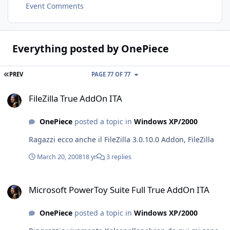
Event Comments
Everything posted by OnePiece
FIRST PAGE
PREV
PAGE 77 OF 77
FileZilla True AddOn ITA
FileZilla True AddOn ITA
OnePiece
posted a topic in
Windows XP/2000
Ragazzi ecco anche il FileZilla 3.0.10.0 Addon, FileZilla
March 20, 2008
18 yr
3 replies
Microsoft PowerToy Suite Full True AddOn ITA
Microsoft PowerToy Suite Full True AddOn ITA
OnePiece
posted a topic in
Windows XP/2000