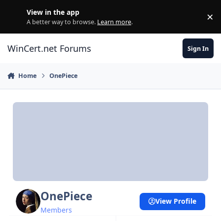
Skip to content
View in the app
×
Di
A better way to browse.
Learn more
.
WinCert.net Forums
Sign In
Home
OnePiece
OnePiece
View Profile
Members