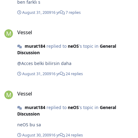
ben farklı s
August 31, 2009
16 yr
7 replies
Vessel
Vessel
murat184
replied to
neOS
's topic in
General
Discussion
@Acces belki bilirsin daha
August 31, 2009
16 yr
24 replies
Vessel
Vessel
murat184
replied to
neOS
's topic in
General
Discussion
neOS bu sa
August 30, 2009
16 yr
24 replies