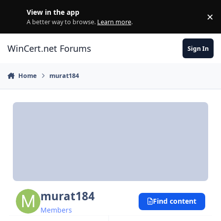
Skip to content
View in the app
×
Di
A better way to browse.
Learn more
.
WinCert.net Forums
Sign In
Home
murat184
murat184
Find content
Members