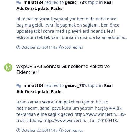
murat184
replied to
gececi_78
's topic in
Real
AddOns/Update Packs
nlite bazen yamuk yapabiliyor benimde daha önce
başıma geldi. RVM ile yapmak en sağlamı. ben önce
updatepack'i sonra mediaplayeri ardındanda ie8'i
ekliyorum tek tek yani. bunların dışında kalan addonları
vs.. ise toplu ekliyorum.
October 25, 2011
14 yr
603 replies
wxpUP SP3 Sonrası Güncelleme Paketi ve Eklentileri
wxpUP SP3 Sonrası Güncelleme Paketi ve
Eklentileri
murat184
replied to
gececi_78
's topic in
Real
AddOns/Update Packs
uzun zaman sonra tüm paketleri içeren bir iso
hazırladım, sanal pcye kurulum yaptım herşey 4-4lük.
tekrardan eline sağlık gececi http://www.wincert.n...35-
true-addons/ http://www.wincert.n...-full-20100413/
October 22, 2011
14 yr
603 replies