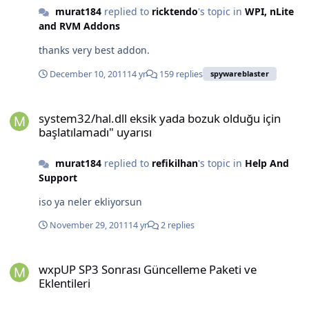
murat184
replied to
ricktendo
's topic in
WPI, nLite
and RVM Addons
thanks very best addon.
December 10, 2011
14 yr
159 replies
spywareblaster
system32/hal.dll eksik yada bozuk olduğu için başlatılamadı" uyarı
system32/hal.dll eksik yada bozuk olduğu için
başlatılamadı" uyarısı
murat184
replied to
refikilhan
's topic in
Help And
Support
iso ya neler ekliyorsun
November 29, 2011
14 yr
2 replies
wxpUP SP3 Sonrası Güncelleme Paketi ve Eklentileri
wxpUP SP3 Sonrası Güncelleme Paketi ve
Eklentileri