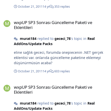
October 21, 2011
14 yr
353 replies
wxpUP SP3 Sonrası Güncelleme Paketi ve Eklentileri
wxpUP SP3 Sonrası Güncelleme Paketi ve
Eklentileri
murat184
replied to
gececi_78
's topic in
Real
AddOns/Update Packs
eline sağlık gececi, forumda onepiecenin .NET gerçek
eklentisi var. onlarıda güncelleme paketine eklemeyi
düşünürmüsün acaba?
October 21, 2011
14 yr
603 replies
wxpUP SP3 Sonrası Güncelleme Paketi ve Eklentileri
wxpUP SP3 Sonrası Güncelleme Paketi ve
Eklentileri
murat184
replied to
gececi_78
's topic in
Real
AddOns/Update Packs