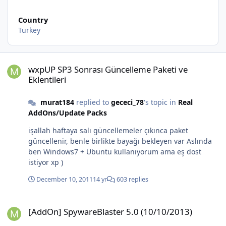
Country
Turkey
wxpUP SP3 Sonrası Güncelleme Paketi ve Eklentileri
wxpUP SP3 Sonrası Güncelleme Paketi ve
Eklentileri
murat184
replied to
gececi_78
's topic in
Real
AddOns/Update Packs
işallah haftaya salı güncellemeler çıkınca paket
güncellenir, benle birlikte bayağı bekleyen var Aslında
ben Windows7 + Ubuntu kullanıyorum ama eş dost
istiyor xp )
December 10, 2011
14 yr
603 replies
[AddOn] SpywareBlaster 5.0 (10/10/2013)
[AddOn] SpywareBlaster 5.0 (10/10/2013)