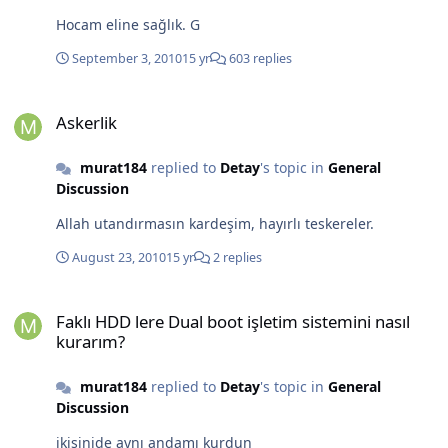
Hocam eline sağlık. G
September 3, 2010
15 yr
603 replies
Askerlik
Askerlik
murat184
replied to
Detay
's topic in
General
Discussion
Allah utandırmasın kardeşim, hayırlı teskereler.
August 23, 2010
15 yr
2 replies
Faklı HDD lere Dual boot işletim sistemini nasıl kurarım?
Faklı HDD lere Dual boot işletim sistemini nasıl
kurarım?
murat184
replied to
Detay
's topic in
General
Discussion
ikisinide aynı andamı kurdun