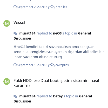
September 2, 2009
16 yr
7 replies
Vessel
Vessel
murat184
replied to
neOS
's topic in
General
Discussion
@neOS kendini tabiki savunacaksın ama sen şuan
kendini alicengizlesavunuyorsun dışardan akli selim bir
insan yazılarını okusa otururg
September 1, 2009
16 yr
24 replies
Faklı HDD lere Dual boot işletim sistemini nasıl kurarım?
Faklı HDD lere Dual boot işletim sistemini nasıl
kurarım?
murat184
replied to
Detay
's topic in
General
Discussion