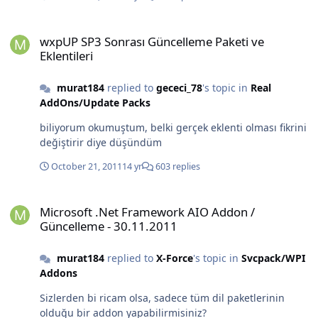
wxpUP SP3 Sonrası Güncelleme Paketi ve Eklentileri
wxpUP SP3 Sonrası Güncelleme Paketi ve
Eklentileri
murat184
replied to
gececi_78
's topic in
Real
AddOns/Update Packs
biliyorum okumuştum, belki gerçek eklenti olması fikrini
değiştirir diye düşündüm
October 21, 2011
14 yr
603 replies
Microsoft .Net Framework AIO Addon / Güncelleme - 30.11.2011
Microsoft .Net Framework AIO Addon /
Güncelleme - 30.11.2011
murat184
replied to
X-Force
's topic in
Svcpack/WPI
Addons
Sizlerden bi ricam olsa, sadece tüm dil paketlerinin
olduğu bir addon yapabilirmisiniz?