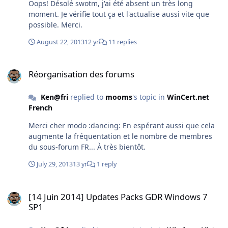
Oops! Désolé swotm, j'ai été absent un très long
96.7 Ko CRC-32 : D656C511 MD4 :
moment. Je vérifie tout ça et l'actualise aussi vite que
FD0230E600A170AAA7D2EB497FFA613D MD5 :
possible. Merci.
22CF5950E81897CEA52728BD1B768805 SHA-1:
B6D7D254F17B42BCAFC2622BA4141D64098BFE89
August 22, 2013
12 yr
11 replies
Patcheur pour SYSDM.CPL Permet de patcher le fichier
SYSDM.CPL (Propriétés système) pour afficher la (vraie)
Réorganisation des forums
version de MCE (Version 2002 ---> Version 2005). (À
Réorganisation des forums
intégrer SEUL dans une passe, après tous les autres
addons) Taille : 572 Ko CRC32 : 429B041E MD4 :
Ken@fri
replied to
mooms
's topic in
WinCert.net
FF900F1969F6C5C7C5543751B7B52AD6 MD5 :
French
0D36C9D6C1E9E1E061A8318DC9BFD1B7 SHA-1 :
EB93ECC16833EA27F5940119B01CBCE2FAAEB566
Merci cher modo :dancing: En espérant aussi que cela
Addons TOUT-EN-UN Win7 Media Center regroupant les
augmente la fréquentation et le nombre de membres
addons XP vers MCE2005, Windows 7 Media Center,
du sous-forum FR... À très bientôt.
mode Absence, le Patcheur pour SYSDM.CPL pour
donner à XP MCE2005 l'aspect de Win7MCE (en une
July 29, 2013
13 yr
1 reply
seule passe). *************** PRÉREQUIS : .NET
Framework 1.1 SP1 | WMPlayer 10/11
[14 Juin 2014] Updates Packs GDR Windows 7 SP1
[14 Juin 2014] Updates Packs GDR Windows 7
************************** Pour XP PRO Taille : 166
SP1
Mo CRC32 : 7DB3456F MD4 :
B270C43C4D79FB706E6856164F398622 MD5 :