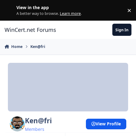
Skip to content
View in the app
×
Di
A better way to browse.
Learn more
.
WinCert.net Forums
Sign In
Home
Ken@fri
Ken@fri
View Profile
Members