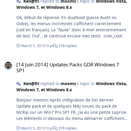
2FF2930541D39268BECAC78D0EBA3556 SHA-1 :
Ken@fri
replied to
mooms
's topic in
Windows Vista,
A66E3F9E2F10C484C7F6000588A3922079B64F2C Pour XP
Windows 7, et Windows 8.x
FAMILIAL Taille : 166 Mo CRC32 : 5135F423 MD4 :
Ok, début de réponse. En dualboot (passe Audit ou
0ED195AE91443FB21C91F37D20109293 MD5 :
Oobe), les menus incriminés s'affichent correctement
51C76C175A95266A0EF1766CA05B8308 SHA-1 :
(cad en français). La "faute" donc à mon environnement
B21220C1BE06FF2F8D1AD12219A1BE073796CA62
de test. Ouf... Je continue encore mes tests. :icon_cool:
//////////////////////////////////////////////////////////////
PERSPECTIVES
March 5, 2013
13 yr
378 replies
//////////////////////////////////////////////////////////// On
pourrait pousser la customisation + avant, comme ci-
[14 Juin 2014] Updates Packs GDR Windows 7 SP1
dessous : Qu'en dites-vous ? Pas mal, n'est-ce pas ?
[14 Juin 2014] Updates Packs GDR Windows 7
NOTA : le thème appliqué (désinstallable, incluant des
SP1
icônes, sons et curseurs et modifié par mes soins)
s'appelle Fusion ( mais l'oeuvre originale se nomme
Ken@fri
replied to
mooms
's topic in
Windows Vista,
Energize et revient à peyronnx
Windows 7, et Windows 8.x
Bonjour mooms! Après intégration de ton dernier
Update pack et de quelques MAJ issues du pack de
McRip sur un Win7 Pro SP1 FR, j'ai eu une petite suprise.
Les éléments ci-dessous du menu démarrer s'affichent
en anglais : Welcome Center (Mise en
March 5, 2013
13 yr
378 replies
route)displayswitch (Se connecter à un