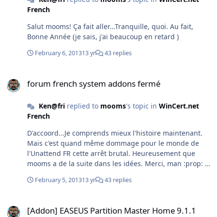
French
Salut mooms! Ça fait aller...Tranquille, quoi. Au fait,
Bonne Année (je sais, j'ai beaucoup en retard )
February 6, 2013
13 yr
43 replies
forum french system addons fermé
forum french system addons fermé
Ken@fri
replied to
mooms
's topic in
WinCert.net
French
D'accoord...Je comprends mieux l'histoire maintenant.
Mais c'est quand même dommage pour le monde de
l'Unattend FR cette arrêt brutal. Heureusement que
mooms a de la suite dans les idées. Merci, man :prop: !
Reste plus qu'à espérer que les acteurs du sous-forum
February 5, 2013
13 yr
43 replies
FR de Wincert soient aussi actifs que ceux des forums
ENU :please: . Amen :icon_cool: !
[Addon] EASEUS Partition Master Home 9.1.1
[Addon] EASEUS Partition Master Home 9.1.1