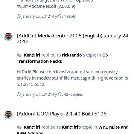
Xtr3mAddOnRes.dll (v2.0.0.9)
January 25, 2012
14 yr
1 reply
[AddOn] Media Center 2005 (English) January 24 2012
[AddOn] Media Center 2005 (English) January 24
2012
Ken@fri
replied to
ricktendo
's topic in
OS
Transformation Packs
Hi Rick! Please check mstvcapn.dll version registry
entries in medctroc.inf file mstvcapn.dll right version is
5.1.2715.5512.
January 24, 2012
14 yr
427 replies
[Addon] GOM Player 2.1.40 Build 5106
[Addon] GOM Player 2.1.40 Build 5106
Ken@fri
replied to
Ken@fri
's topic in
WPI, nLite and
RVM Addons