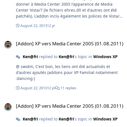
donner à Media Center 2005 l'apparence de Media
Center Vista/7 (le fichiers ehres.dll et d'autres ont été
patchés). L'addon inclu également les polices de Vista/7
nécessaires. INFO : vous devez, au préalable, intégrer
August 22, 2013
12 yr
l'addon XP vers MCE2005. Taille : 6.71 Mo CRC-32 :
A99A4117 MD4 : 400B68E4D025F3194DBF7153DFA2BD7E
[Addon] XP vers Media Center 2005 (01.08.2011)
MD5 : D66A1C743ADE8586206AEF9F640231AC SHA-1:
[Addon] XP vers Media Center 2005 (01.08.2011)
8774C74FD866F788F66647FD7DA0620B124094A8 Taille :
6.71 Mo CRC-32 : B9933399 MD4 :
Ken@fri
replied to
Ken@fri
's topic in
Windows XP
1582FE596F251931FC285E20736AC212 MD5 :
242F7217952342CCB4D1B8D8927C3385 SHA-1:
@ swotm, C'est bon, les liens ont été actualisés et
4FB4A2AE79AE69A2DA4260214338712A8D7DFA13
d'autres ajoutés (addons pour XP Familial notamment
//////////////////////////////////////////////// S UP P L É M E N T S
:dancing:)
///////////////////////////////////////// Le mode Absence Pour
profiter du Mode Absence (KB902437-Away Mode),
August 22, 2013
12 yr
11 replies
veuillez téléchager et intégrer l'addon ci-dessous à la
suite de l'addon XP vers MCE2005. Taille : 96.7 Ko CRC-
[Addon] XP vers Media Center 2005 (01.08.2011)
32 : 89013B1D MD4 :
[Addon] XP vers Media Center 2005 (01.08.2011)
66E8B154A4849B34BE651F2B277C8676 MD5 :
A51D5845F47EF8E18095DA8A2C18754F SHA-1:
Ken@fri
replied to
Ken@fri
's topic in
Windows XP
0353E4F92DA860B4045E199E0B93FAC3E96832E7 Taille :