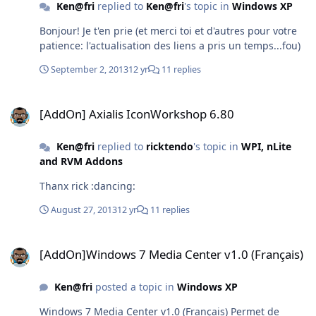
Ken@fri
replied to
Ken@fri
's topic in
Windows XP
Bonjour! Je t'en prie (et merci toi et d'autres pour votre
patience: l'actualisation des liens a pris un temps...fou)
September 2, 2013
12 yr
11 replies
[AddOn] Axialis IconWorkshop 6.80
[AddOn] Axialis IconWorkshop 6.80
Ken@fri
replied to
ricktendo
's topic in
WPI, nLite
and RVM Addons
Thanx rick :dancing:
August 27, 2013
12 yr
11 replies
[AddOn]Windows 7 Media Center v1.0 (Français)
[AddOn]Windows 7 Media Center v1.0 (Français)
Ken@fri
posted a topic in
Windows XP
Windows 7 Media Center v1.0 (Français) Permet de