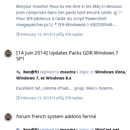
Bonjour mooms! Peux-tu me dire si les MAJ ci-dessous
(non comprises dans ton pack) sont encore utiles :g: ? -
Pour IE9 (obtenus à l'aide du script Powershell
imagepatcher.ps1): * IE9-Windows6.1-KB2530548-
x86.msu * IE9-Windows6.1-KB2559049-x86.msu * IE9-
February 14, 2013
13 yr
378 replies
Windows6.1-KB2586448-x86.msu * IE9-Windows6.1-
KB2618444-x86.msu * IE9-Windows6.1-KB2647516-
[14 Juin 2014] Updates Packs GDR Windows 7 SP1
x86.msu * IE9-Windows6.1-KB2675157-x86.msu * IE9-
[14 Juin 2014] Updates Packs GDR Windows 7
Windows6.1-KB2699988-x86.msu * IE9-Windows6.1-
SP1
KB2719177-x86.msu * IE9-Windows6.1-KB2722913-
x86.msu * IE9-Windows6.1-KB2744842-x86.msu Par
Ken@fri
replied to
mooms
's topic in
Windows Vista,
ailleurs, la MAJ Windows6.1-KB2506143-x86.msu
Windows 7, et Windows 8.x
(Windows Management Framework v3.0) pose quelques
soucis : apparement intégrée à mon image, elle n'est
Excellent taf, comme d'hab... :prop: Merci mooms.
pas listée dans les packages inclus dans cette image
(DISM annonce la "réussite de l'opération", bien
February 13, 2013
13 yr
378 replies
qu'achevée seulement à 99,6%). Dois-je plutot l'installer
via SetupComplete.cmd ? Merci pour tes lumières. PS:
forum french system addons fermé
forum french system addons fermé
Edition de Windows : 7 Pro SP1 FR
Ken@fri
replied to
mooms
's topic in
WinCert.net