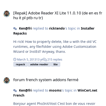
projecteur)Remote Desktop Connection (Connexion
[Repak] Adobe Reader XI Lite 11.0.10 (de en es fr hu it pl ptb ru tr)
Bureau à distance)Je précise que seule l'intitulé de ces
[Repak] Adobe Reader XI Lite 11.0.10 (de en es fr
commandes est en anglais (les fenêtres appelées
hu it pl ptb ru tr)
restant en français). Je teste sous VirtualBox v4.26
r82870 et en mode AUDIT (préinstallation d'appli 7Zip,
Ken@fri
replied to
ricktendo
's topic in
Installer
Acrobat Reader, M$ VC++, .NET FX 4.5 fr etc) Une
Repacks
explication ? Quelqu'un d'autre a t-il déjà expérimenté
cette bizarrerie ? Pour le moment, je vais faire ceci :
Hi rick! How to properly delete, like u with the old VC
réinstaller le tout, mais sur une autre partition (dual
runtimes, any file/folder using Adobe Customization
boot); refaire l'intégration, mais avec uniquement ton
Wizard or InstEd? Anyway, thanx.
Update Pack; idem qu'au point 2 + application manuelle
(1 à 1) des MAJ du pack de McRip (histoire de repérer
March 5, 2013
13 yr
215 replies
l'intru). Je vous tiendrais informés.
repack
adobe reader
lite
forum french system addons fermé
forum french system addons fermé
Ken@fri
replied to
mooms
's topic in
WinCert.net
French
Bonjour agent Pho3nX/Vost C'est bon de vous revoir