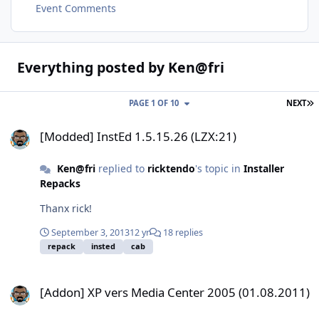
Event Comments
Everything posted by Ken@fri
L
PAGE 1 OF 10
NEXT
[Modded] InstEd 1.5.15.26 (LZX:21)
[Modded] InstEd 1.5.15.26 (LZX:21)
Ken@fri
replied to
ricktendo
's topic in
Installer
Repacks
Thanx rick!
September 3, 2013
12 yr
18 replies
repack
insted
cab
[Addon] XP vers Media Center 2005 (01.08.2011)
[Addon] XP vers Media Center 2005 (01.08.2011)