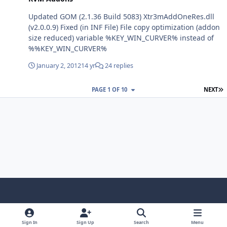
Updated GOM (2.1.36 Build 5083) Xtr3mAddOneRes.dll
(v2.0.0.9) Fixed (in INF File) File copy optimization (addon
size reduced) variable %KEY_WIN_CURVER% instead of
%%KEY_WIN_CURVER%
January 2, 2012
14 yr
24 replies
L
PAGE 1 OF 10
NEXT
Light Mode
Dark Mode
System Preference
f
x
i
y
a
n
o
Sign In
Sign Up
Search
Menu