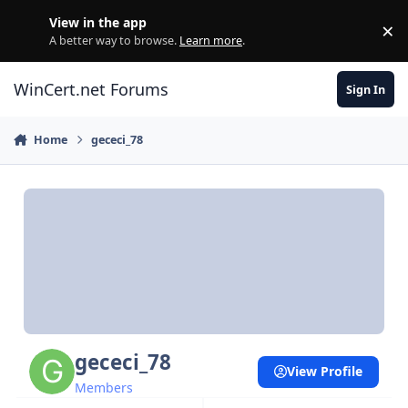
Skip to content
View in the app
×
Di
A better way to browse.
Learn more
.
WinCert.net Forums
Sign In
Home
gececi_78
gececi_78
View Profile
Members