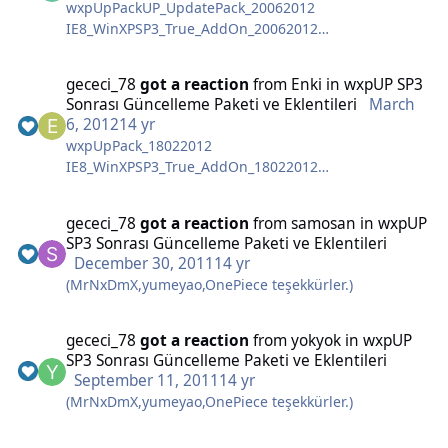
wxpUpPackUP_UpdatePack_20062012
IE8_WinXPSP3_True_AddOn_20062012
Addon_Microsoft_Silverlight_5.1.10411.0
Mozilla Flash Plugin_11.3.300.257
gececi_78
got a reaction
from
Enki
in
wxpUP SP3
Paketlerini güncelledim...
Sonrası Güncelleme Paketi ve Eklentileri
March
6, 2012
14 yr
wxpUpPack_18022012
IE8_WinXPSP3_True_AddOn_18022012
Silverlight_4.1.10111.0 SVCPack Addon
Macromedia Flash Mozilla Plugin_11.1.102.62
gececi_78
got a reaction
from
samosan
in
wxpUP
Paketlerini güncelledim ..
SP3 Sonrası Güncelleme Paketi ve Eklentileri
Çalışmayan linkleri düzelttim.. Vakti boş olan
December 30, 2011
14 yr
arkadaşlar alternatif link verebilirse güzel olur diye
(MrNxDmX,yumeyao,OnePiece teşekkürler.)
düşünüyorum..
gececi_78
got a reaction
from
yokyok
in
wxpUP
SP3 Sonrası Güncelleme Paketi ve Eklentileri
September 11, 2011
14 yr
(MrNxDmX,yumeyao,OnePiece teşekkürler.)