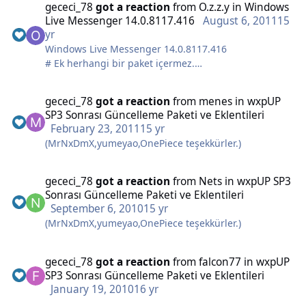
gececi_78
got a reaction
from
O.z.z.y
in
Windows
Live Messenger 14.0.8117.416
August 6, 2011
15
yr
Windows Live Messenger 14.0.8117.416
# Ek herhangi bir paket içermez.
# Program Ekle Kaldırdan Kaldırılabilir.
# Çoklu Msn Yaması yapıldı.
gececi_78
got a reaction
from
menes
in
wxpUP
SP3 Sonrası Güncelleme Paketi ve Eklentileri
=> 49A50132C297E5551DBD7E68FE1F4DDC
February 23, 2011
15 yr
=> 20.2 MB
(MrNxDmX,yumeyao,OnePiece teşekkürler.)
gececi_78
got a reaction
from
Nets
in
wxpUP SP3
Sonrası Güncelleme Paketi ve Eklentileri
September 6, 2010
15 yr
(MrNxDmX,yumeyao,OnePiece teşekkürler.)
gececi_78
got a reaction
from
falcon77
in
wxpUP
SP3 Sonrası Güncelleme Paketi ve Eklentileri
January 19, 2010
16 yr