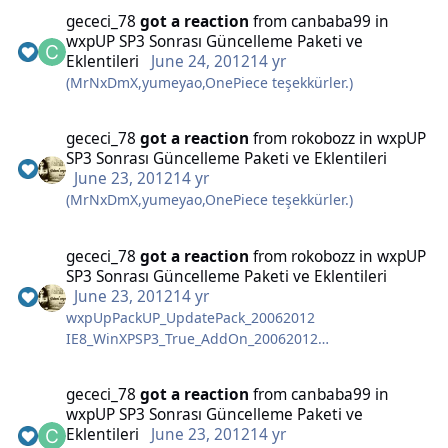
gececi_78
got a reaction
from
canbaba99
in
wxpUP SP3 Sonrası Güncelleme Paketi ve
Eklentileri
June 24, 2012
14 yr
(MrNxDmX,yumeyao,OnePiece teşekkürler.)
gececi_78
got a reaction
from
rokobozz
in
wxpUP
SP3 Sonrası Güncelleme Paketi ve Eklentileri
June 23, 2012
14 yr
(MrNxDmX,yumeyao,OnePiece teşekkürler.)
gececi_78
got a reaction
from
rokobozz
in
wxpUP
SP3 Sonrası Güncelleme Paketi ve Eklentileri
June 23, 2012
14 yr
wxpUpPackUP_UpdatePack_20062012
IE8_WinXPSP3_True_AddOn_20062012
Addon_Microsoft_Silverlight_5.1.10411.0
Mozilla Flash Plugin_11.3.300.257
gececi_78
got a reaction
from
canbaba99
in
Paketlerini güncelledim...
wxpUP SP3 Sonrası Güncelleme Paketi ve
Eklentileri
June 23, 2012
14 yr