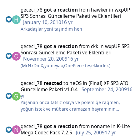
gececi_78
got a reaction
from
hawker
in
wxpUP
SP3 Sonrası Güncelleme Paketi ve Eklentileri
January 10, 2010
16 yr
Arkadaşlar yeni taşındım hen
gececi_78
got a reaction
from
ckk
in
wxpUP SP3
Sonrası Güncelleme Paketi ve Eklentileri
November 20, 2009
16 yr
(MrNxDmX,yumeyao,OnePiece teşekkürler.)
gececi_78
reacted
to
neOS
in
[Final] XP SP3 AIO
Güncelleme Paketi v1.0.4
September 24, 2009
16
yr
Yaşanan onca tatsız olaya ve polemiğe rağmen,
yoğun istek ve mübarek ramazan bayramının
vesilesiyle son paketimle karşınızdayım. Bu şekilde
ayrılmanın çok daha iyi olacağı kanaatindeyim.
gececi_78
got a reaction
from
noname
in
K-Lite
Umarım sizlerde benimle aynı düşüncedesinizdir...
Mega Codec Pack 7.2.5
July 25, 2009
17 yr
Paketin içerisindeki güncelleştirmeler Microsoft