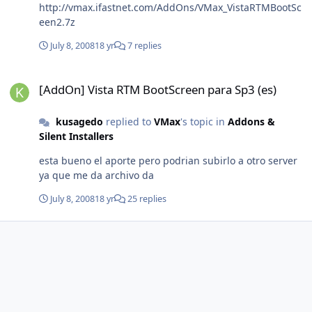
http://vmax.ifastnet.com/AddOns/VMax_VistaRTMBootSc
een2.7z
July 8, 2008
18 yr
7 replies
[AddOn] Vista RTM BootScreen para Sp3 (es)
[AddOn] Vista RTM BootScreen para Sp3 (es)
kusagedo
replied to
VMax
's topic in
Addons &
Silent Installers
esta bueno el aporte pero podrian subirlo a otro server
ya que me da archivo da
July 8, 2008
18 yr
25 replies