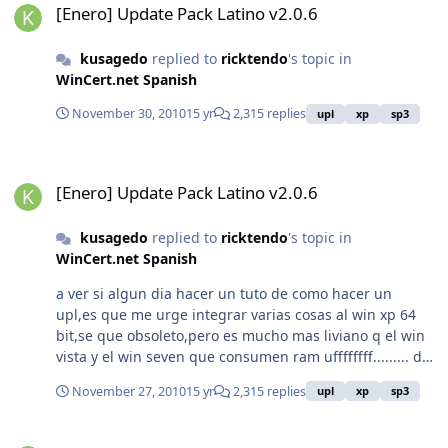
[Enero] Update Pack Latino v2.0.6
kusagedo
replied to
ricktendo
's topic in
WinCert.net Spanish
November 30, 2010
15 yr
2,315 replies
upl
xp
sp3
[Enero] Update Pack Latino v2.0.6
[Enero] Update Pack Latino v2.0.6
kusagedo
replied to
ricktendo
's topic in
WinCert.net Spanish
a ver si algun dia hacer un tuto de como hacer un
upl,es que me urge integrar varias cosas al win xp 64
bit,se que obsoleto,pero es mucho mas liviano q el win
vista y el win seven que consumen ram uffffffff......... de
todas maneras gracias rick exelente
November 27, 2010
15 yr
2,315 replies
upl
xp
sp3
trabajo.......esperando nueva update
[Enero] Update Pack Latino v2.0.6