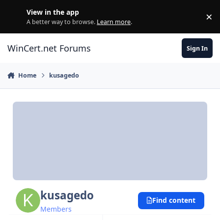
Skip to content
View in the app
×
Di
A better way to browse.
Learn more
.
WinCert.net Forums
Sign In
Home
kusagedo
kusagedo
Find content
Members