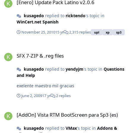
[Enero] Update Pack Latino v2.0.6
kusagedo
replied to
ricktendo
's topic in
WinCert.net Spanish
November 25, 2010
15 yr
2,315 replies
upl
xp
sp3
SFX 7-ZIP & .reg files
SFX 7-ZIP & .reg files
kusagedo
replied to
yendyjm
's topic in
Questions
and Help
exelente maestro mil gracias
June 2, 2009
17 yr
2 replies
[AddOn] Vista RTM BootScreen para Sp3 (es)
[AddOn] Vista RTM BootScreen para Sp3 (es)
kusagedo
replied to
VMax
's topic in
Addons &