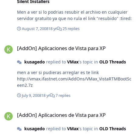
Silent Installers
Men a ver si lo podrias resubir el archivo en cualquier
servidor gratuito ya que no rula el link "resubido" :tired:
August 7, 2008
18 yr
25 replies
[AddOn] Aplicaciones de Vista para XP
[AddOn] Aplicaciones de Vista para XP
kusagedo
replied to
VMax
's topic in
OLD Threads
men a ver si pudieras arreglar es te link
http://vmax.ifastnet.com/AddOns/VMax_VistaRTMBootSc
een2.7z
July 9, 2008
18 yr
7 replies
[AddOn] Aplicaciones de Vista para XP
[AddOn] Aplicaciones de Vista para XP
kusagedo
replied to
VMax
's topic in
OLD Threads