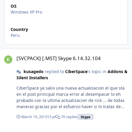
OS
Windows XP Pro
Country
Peru
[SVCPACK] [.MST] Skype 6.14.32.104
[SVCPACK] [.MST] Skype 6.14.32.104
kusagedo
replied to
CiberSpace
's topic in
Addons &
Silent Installers
CiberSpace ya salio una nueva actualizacion el que sta
en el post principal marca error al desempacar lo eh
probado con la ultima actualizacion de rick ... de todas
maneras gracias por el esfuerzo haver si lo tratas de
fixiar
March 19, 2013
13 yr
70 replies
Skype
[Enero] Update Pack Latino v2.0.6