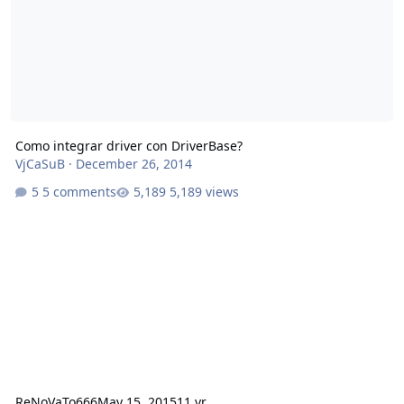
Como integrar driver con DriverBase?
VjCaSuB
·
December 26, 2014
5 comments
5,189 views
ReNoVaTo666
May 15, 2015
11 yr