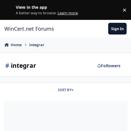
Skip to content
View in the app
×
Di
A better way to browse.
Learn more
.
WinCert.net Forums
Sign In
Home
integrar
#
integrar
Followers
SORT BY
Como integrar driver con DriverBase?