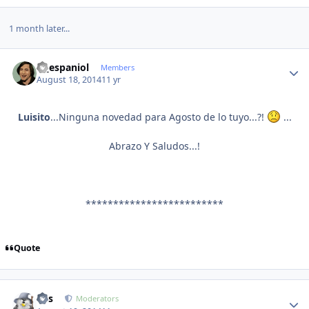
1 month later...
Author stats
el_espaniol
Members
August 18, 2014
11 yr
Luisito
...Ninguna novedad para Agosto de lo tuyo...?!
...
Abrazo Y Saludos...!
*************************
Quote
Author stats
luis
Moderators