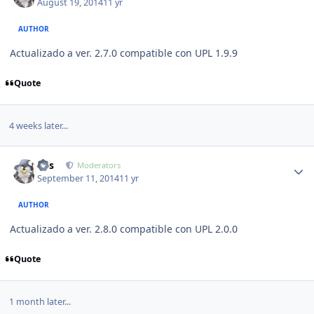
August 19, 2014
11 yr
AUTHOR
Actualizado a ver. 2.7.0 compatible con UPL 1.9.9
Quote
4 weeks later...
Author stats
luis
Moderators
September 11, 2014
11 yr
AUTHOR
Actualizado a ver. 2.8.0 compatible con UPL 2.0.0
Quote
1 month later...