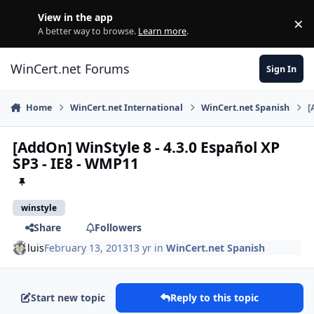
Skip to content
View in the app
×
Di
A better way to browse.
Learn more
.
WinCert.net Forums
Sign In
Home
WinCert.net International
WinCert.net Spanish
[
[AddOn] WinStyle 8 - 4.3.0 Español XP
SP3 - IE8 - WMP11
winstyle
Share
Followers
luis
February 13, 2013
13 yr
in
WinCert.net Spanish
Start new topic
Reply to this topic