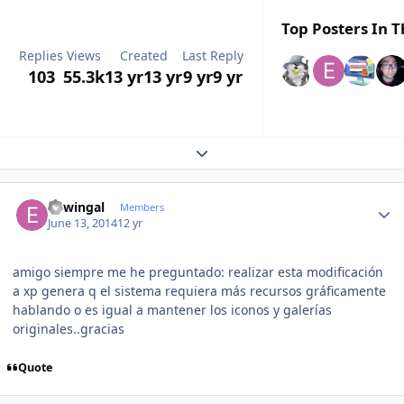
Top Posters In T
Replies
Views
Created
Last Reply
103
55.3k
13 yr
13 yr
9 yr
9 yr
Expand topic overview
Author stats
edwingal
Members
June 13, 2014
12 yr
amigo siempre me he preguntado: realizar esta modificación
a xp genera q el sistema requiera más recursos gráficamente
hablando o es igual a mantener los iconos y galerías
originales..gracias
Quote