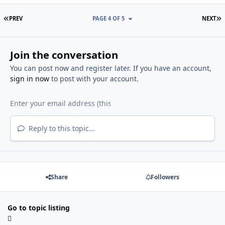
FIRST PAGE
L
PREV
PAGE 4 OF 5
NEXT
Join the conversation
You can post now and register later. If you have an account,
sign in now
to post with your account.
Reply to this topic...
Share
Followers
Go to topic listing