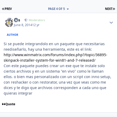
FIRST PAGE
L
PREV
PAGE 4 OF 5
NEXT
Author stats
luis
Moderators
June 8, 2014
12 yr
AUTHOR
Si se puede integrandolo en un paquete que necesitarias
reediseñarlo, hay una herramienta, este es el link:
http://www.winmatrix.com/forums/index.php?/topic/36895-
skinpack-installer-system-for-win81-and-7-released/
Con este paquete puedes crear un exe que te instale solo
ciertos archivos y en un sistema "en vivo" como le llaman
ellos. o bien mas personalizado con un script con inno setup,
con reshacker o con restorator, una vez que veas como me
dices y te digo que archivos corresponden a cada uno que
quieras integrar
Quote