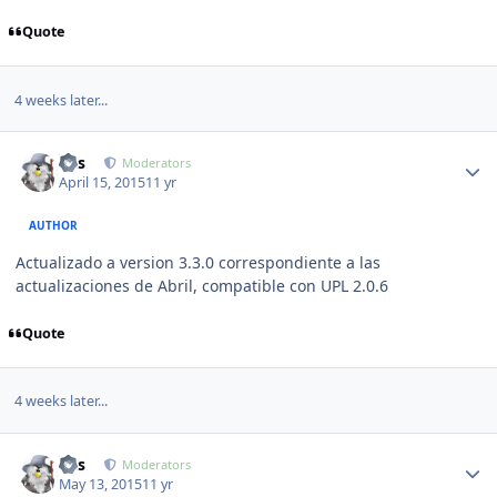
Quote
4 weeks later...
Author stats
luis
Moderators
April 15, 2015
11 yr
AUTHOR
Actualizado a version 3.3.0 correspondiente a las
actualizaciones de Abril, compatible con UPL 2.0.6
Quote
4 weeks later...
Author stats
luis
Moderators
May 13, 2015
11 yr