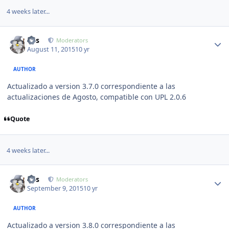
4 weeks later...
Author stats
luis
Moderators
August 11, 2015
10 yr
AUTHOR
Actualizado a version 3.7.0 correspondiente a las
actualizaciones de Agosto, compatible con UPL 2.0.6
Quote
4 weeks later...
Author stats
luis
Moderators
September 9, 2015
10 yr
AUTHOR
Actualizado a version 3.8.0 correspondiente a las