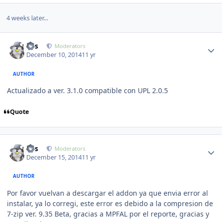
4 weeks later...
Author stats
luis
Moderators
December 10, 2014
11 yr
AUTHOR
Actualizado a ver. 3.1.0 compatible con UPL 2.0.5
Quote
Author stats
luis
Moderators
December 15, 2014
11 yr
AUTHOR
Por favor vuelvan a descargar el addon ya que envia error al
instalar, ya lo corregi, este error es debido a la compresion de
7-zip ver. 9.35 Beta, gracias a MPFAL por el reporte, gracias y