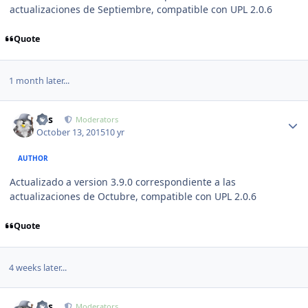
actualizaciones de Septiembre, compatible con UPL 2.0.6
Quote
1 month later...
Author stats
luis
Moderators
October 13, 2015
10 yr
AUTHOR
Actualizado a version 3.9.0 correspondiente a las
actualizaciones de Octubre, compatible con UPL 2.0.6
Quote
4 weeks later...
Author stats
luis
Moderators