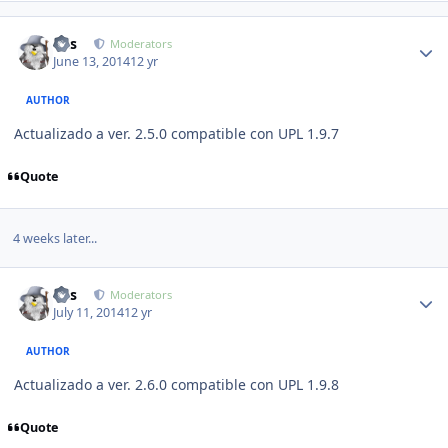
Author stats
luis
Moderators
June 13, 2014
12 yr
AUTHOR
Actualizado a ver. 2.5.0 compatible con UPL 1.9.7
Quote
4 weeks later...
Author stats
luis
Moderators
July 11, 2014
12 yr
AUTHOR
Actualizado a ver. 2.6.0 compatible con UPL 1.9.8
Quote