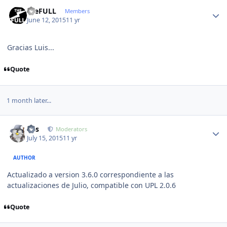
Author stats
theFULL
Members
June 12, 2015
11 yr
Gracias Luis...
Quote
1 month later...
Author stats
luis
Moderators
July 15, 2015
11 yr
AUTHOR
Actualizado a version 3.6.0 correspondiente a las
actualizaciones de Julio, compatible con UPL 2.0.6
Quote