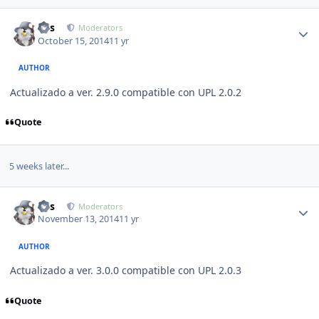
Author stats
luis
Moderators
October 15, 2014
11 yr
AUTHOR
Actualizado a ver. 2.9.0 compatible con UPL 2.0.2
Quote
5 weeks later...
Author stats
luis
Moderators
November 13, 2014
11 yr
AUTHOR
Actualizado a ver. 3.0.0 compatible con UPL 2.0.3
Quote