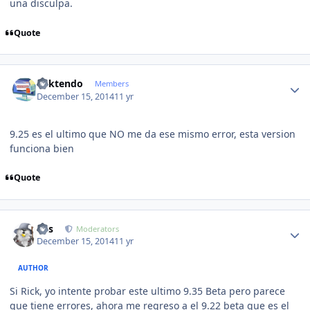
una disculpa.
Quote
Author stats
ricktendo
Members
December 15, 2014
11 yr
9.25 es el ultimo que NO me da ese mismo error, esta version
funciona bien
Quote
Author stats
luis
Moderators
December 15, 2014
11 yr
AUTHOR
Si Rick, yo intente probar este ultimo 9.35 Beta pero parece
que tiene errores, ahora me regreso a el 9.22 beta que es el